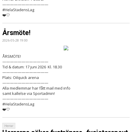
————————————
#HelaStadensLag
❤️🤍
Årsmöte!
2026-05-28 19:00
ÅRSMÖTE!
————————————
Tid & datum: 17 juni 2026 Kl. 18.30
————————————
Plats: Oilquick arena
————————————
Alla medlemmar har fått mail med info
samt kallelse via Sportadmin!
————————————
#HelaStadensLag
❤️🤍
Herrar