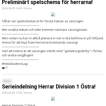
Preliminärt spelschema för herrarna!
2026-06-09 16:00, Herrar
Såhär ser spelschemat ut för första halvan av säsongen.
————————————
Mer exakta datum och tider kommer närmare säsongsstart.
————————————
Men redan nu kan ni alltså planera in när ni ska befinna er på OilQuick
Arena för att heja fram herrarna kommande säsong!
————————————
Värt att notera är att säsongen inleds med "gävleborgsderby" i första
och andra omgången!
————————————
#HelaStadensLag
❤️🤍
Herrar
Serieindelning Herrar Division 1 Östra!
2026-06-09 13:00, Herrar
Herrar Division 1 Östra!