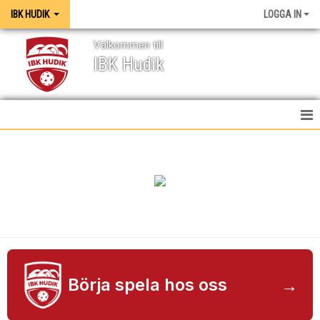
IBK HUDIK
LOGGA IN
Välkommen till
IBK Hudik
IBK HUDIK
NYHETER
VÅRA LAG
KONTAKT
MEDIA / GRAFISK PROFIL
→
Börja spela hos oss
KALENDER