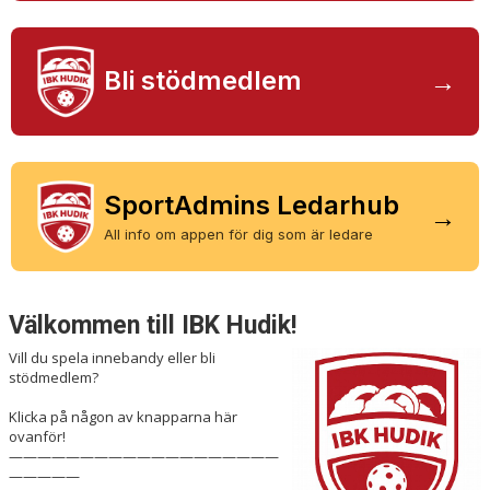
DOKUMENT
OM KLUBBEN
→
Bli stödmedlem
MEDLEMSINFORMATION
FÖRSÄKRING
SportAdmins Ledarhub
BILJETTINFORMATION
→
All info om appen för dig som är ledare
MATCHER
BILDER
Välkommen till IBK Hudik!
IBIS INLOGGNING
Vill du spela innebandy eller bli
stödmedlem?
HALLBOKNING
Klicka på någon av knapparna här
SPONSORER
ovanför!
———————————————————
—————
LIVESÄNDNINGAR / HIGHLIGHTS