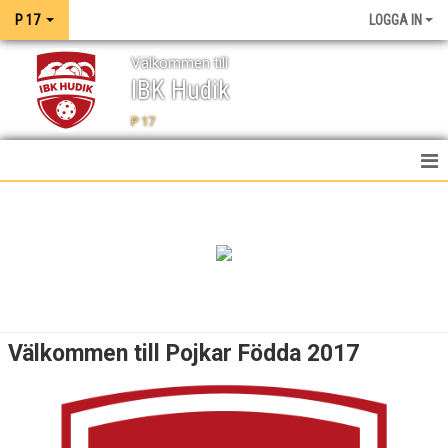
P 17
LOGGA IN
Välkommen till
IBK Hudik
P 17
HEM
NYHETER
TRUPPEN
DOKUMENT
Välkommen till Pojkar Födda 2017
BILDGALLERI
KONTAKT