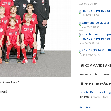
Lör 14/2 10:30
IBK Hudik P/F16 Röd
Lör 24/1 13:00
Sammandrag Ljusdal 
Sön 18/1 10:30
Söderhamns IBF Pojkar
IBK Hudik P/F16 Röd
Sön 14/12 09:30
Alfta IBK (15-16) Vit -
IB
Lör 13/12 11:30
KOMMANDE AKT
Inga aktiviteter inbokad
art vecka 40:
NYHETER FRÅN 
lmen)
Tack till Dina Försäkring
IBK Hudik
,
02/07 13:00
Årsmöte!