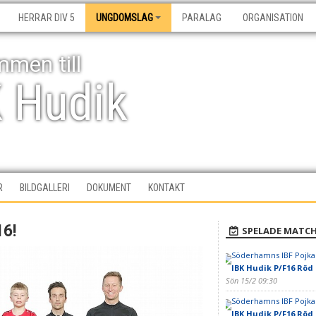
HERRAR DIV 5
UNGDOMSLAG
PARALAG
ORGANISATION
men till
K Hudik
R
BILDGALLERI
DOKUMENT
KONTAKT
16!
SPELADE MATC
Söderhamns IBF Pojkar
IBK Hudik P/F16 Röd
Sön 15/2 09:30
Söderhamns IBF Pojkar
IBK Hudik P/F16 Röd