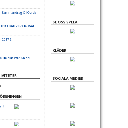
- Sammandrag OilQuick
SE OSS SPELA
-
IBK Hudik P/F16 Röd
 2017 2 -
KLÄDER
K Hudik P/F16 Röd
IVITETER
SOCIALA MEDIER
e
FÖRENINGEN
ar!