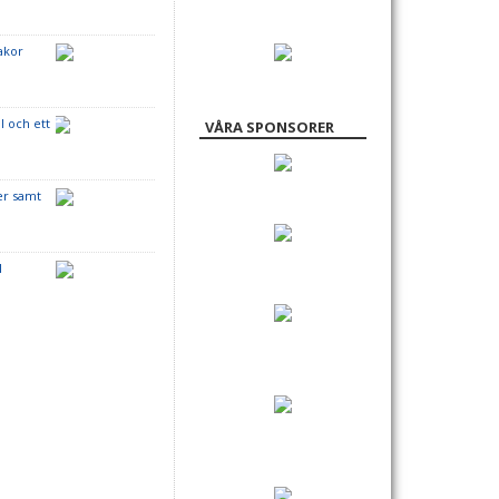
akor
l och ett
VÅRA SPONSORER
er samt
l