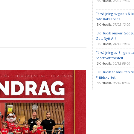
IBK Hudik
,
28/05 19:00
Försäljning av godis & k
från Kakservice!
IBK Hudik
,
27/02 12:00
IBK Hudik önskar God Ju
Gott Nytt År!
IBK Hudik
,
24/12 10:00
Försäljning av Bingolott
Sporttvättmedel!
IBK Hudik
,
10/12 09:00
IBK Hudik är ansluten til
Fritidskortet!
IBK Hudik
,
08/10 09:00