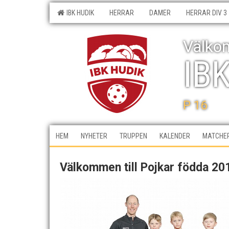
IBK HUDIK
HERRAR
DAMER
HERRAR DIV 3
Välkom
IB
P 16
HEM
NYHETER
TRUPPEN
KALENDER
MATCHE
Välkommen till Pojkar födda 20