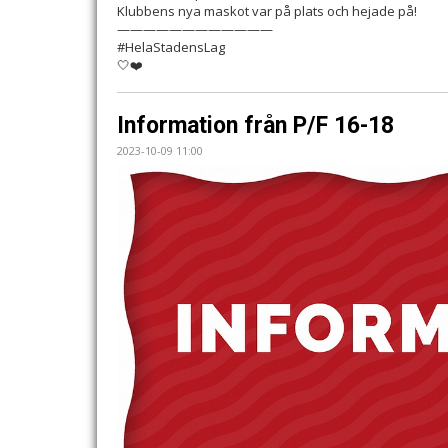
Klubbens nya maskot var på plats och hejade på!
————————————
#HelaStadensLag
🤍❤️
Information från P/F 16-18
2023-10-09 11:00