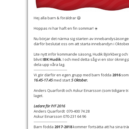
Hej alla barn & föräldrar 😃
Hoppas ni har haft en fin sommar! ☀️
Nu börjar det närma sig starten av innebandysäsongen, 
därför beslutat oss om att starta innebandyn i Oktobe
Lite nytt inför kommande säsong, Hudik Björkberg och 
blivit
IBK Hudik
. I och med detta såg vi en stor ökning 
dela upp våra lag.
-----------------------------
Vi gör därför en egen grupp med barn födda
2016
som 
16.45-17.45
med start
5 Oktober.
Anders Quarfordt och Askur Einarsson (som tidigare tr
laget.
Ledare för P/F 2016
Anders Quarfordt 070-400 74 28
Askur Einarsson 070-231 64 96
-----------------------------
Barn födda
2017-2018
kommer fortsätta att ha sina t