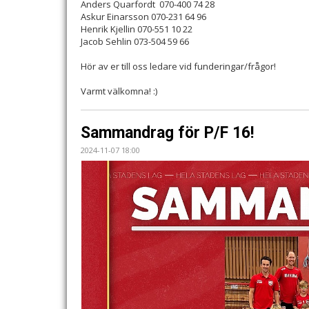
Anders Quarfordt 070-400 74 28
Askur Einarsson 070-231 64 96
Henrik Kjellin 070-551 10 22
Jacob Sehlin 073-504 59 66
Hör av er till oss ledare vid funderingar/frågor!
Varmt välkomna! :)
Sammandrag för P/F 16!
2024-11-07 18:00