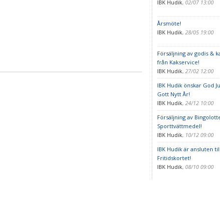
IBK Hudik
,
02/07 13:00
Årsmöte!
IBK Hudik
,
28/05 19:00
Försäljning av godis & k
från Kakservice!
IBK Hudik
,
27/02 12:00
IBK Hudik önskar God Ju
Gott Nytt År!
IBK Hudik
,
24/12 10:00
Försäljning av Bingolott
Sporttvättmedel!
IBK Hudik
,
10/12 09:00
IBK Hudik är ansluten til
Fritidskortet!
IBK Hudik
,
08/10 09:00