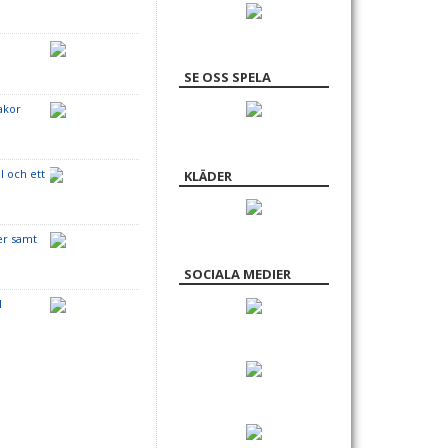
SE OSS SPELA
akor
l och ett
KLÄDER
er samt
SOCIALA MEDIER
l