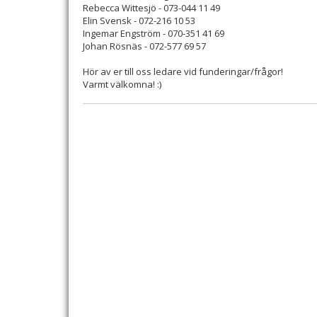
Rebecca Wittesjö - 073-044 11 49
Elin Svensk - 072-216 10 53
Ingemar Engström - 070-351 41 69
Johan Rösnäs - 072-577 69 57
Hör av er till oss ledare vid funderingar/frågor!
Varmt välkomna! :)