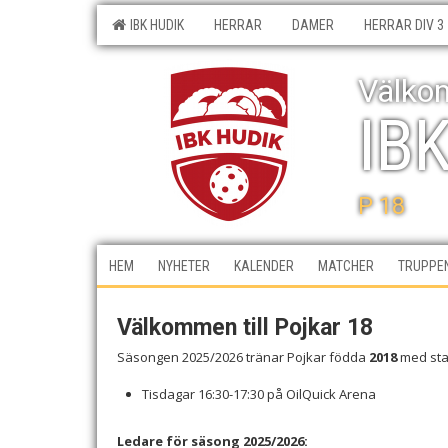
IBK HUDIK
HERRAR
DAMER
HERRAR DIV 3
Välkom
IB
P 18
HEM
NYHETER
KALENDER
MATCHER
TRUPPE
Välkommen till Pojkar 18
Säsongen 2025/2026 tränar Pojkar födda
2018
med star
Tisdagar 16:30-17:30 på OilQuick Arena
Ledare för säsong 2025/2026: