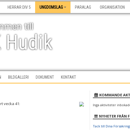
HERRAR DIV 5
UNGDOMSLAG
PARALAG
ORGANISATION
men till
K Hudik
N
BILDGALLERI
DOKUMENT
KONTAKT
KOMMANDE AKT
t vecka 41:
Inga aktiviteter inbokad
NYHETER FRÅN 
Tack till Dina Försäkring