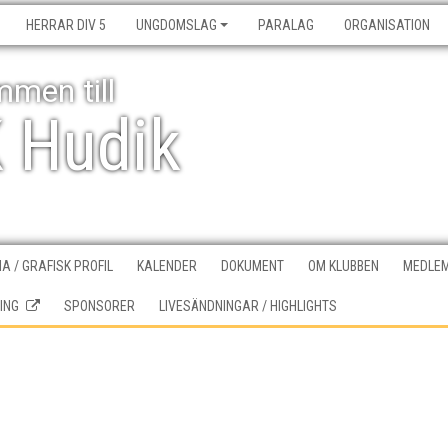
HERRAR DIV 5
UNGDOMSLAG
PARALAG
ORGANISATION
men till
K Hudik
A / GRAFISK PROFIL
KALENDER
DOKUMENT
OM KLUBBEN
MEDLEM
ING
SPONSORER
LIVESÄNDNINGAR / HIGHLIGHTS