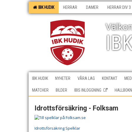
IBK HUDIK
HERRAR
DAMER
HERRAR DIV 3
Välkom
IB
IBK HUDIK
NYHETER
VÅRA LAG
KONTAKT
MEDI
MATCHER
BILDER
IBIS INLOGGNING
HALLBOKN
Idrottsförsäkring - Folksam
Idrottsförsäkring Spelklar