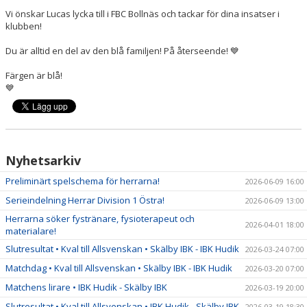
Vi önskar Lucas lycka till i FBC Bollnäs och tackar för dina insatser i
klubben!
Du är alltid en del av den blå familjen! På återseende! 💙
Färgen är blå!
💙
Nyhetsarkiv
Preliminärt spelschema för herrarna!
2026-06-09 16:00
Serieindelning Herrar Division 1 Östra!
2026-06-09 13:00
Herrarna söker fystränare, fysioterapeut och
2026-04-01 18:00
materialare!
Slutresultat • Kval till Allsvenskan • Skälby IBK - IBK Hudik
2026-03-24 07:00
Matchdag • Kval till Allsvenskan • Skälby IBK - IBK Hudik
2026-03-20 07:00
Matchens lirare • IBK Hudik - Skälby IBK
2026-03-19 20:00
Slutresultat • Kval till Allsvenskan • IBK Hudik - Skälby IBK
2026-03-19 18:30