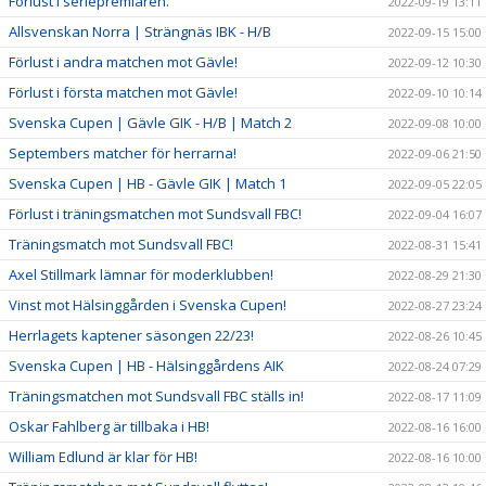
Förlust i seriepremiären.
2022-09-19 13:11
Allsvenskan Norra | Strängnäs IBK - H/B
2022-09-15 15:00
Förlust i andra matchen mot Gävle!
2022-09-12 10:30
Förlust i första matchen mot Gävle!
2022-09-10 10:14
Svenska Cupen | Gävle GIK - H/B | Match 2
2022-09-08 10:00
Septembers matcher för herrarna!
2022-09-06 21:50
Svenska Cupen | HB - Gävle GIK | Match 1
2022-09-05 22:05
Förlust i träningsmatchen mot Sundsvall FBC!
2022-09-04 16:07
Träningsmatch mot Sundsvall FBC!
2022-08-31 15:41
Axel Stillmark lämnar för moderklubben!
2022-08-29 21:30
Vinst mot Hälsinggården i Svenska Cupen!
2022-08-27 23:24
Herrlagets kaptener säsongen 22/23!
2022-08-26 10:45
Svenska Cupen | HB - Hälsinggårdens AIK
2022-08-24 07:29
Träningsmatchen mot Sundsvall FBC ställs in!
2022-08-17 11:09
Oskar Fahlberg är tillbaka i HB!
2022-08-16 16:00
William Edlund är klar för HB!
2022-08-16 10:00