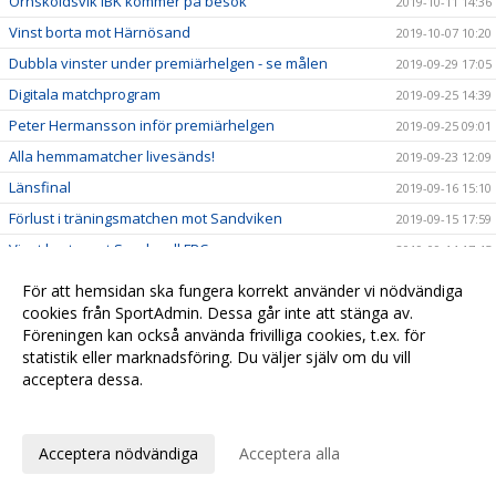
Örnsköldsvik IBK kommer på besök
2019-10-11 14:36
Vinst borta mot Härnösand
2019-10-07 10:20
Dubbla vinster under premiärhelgen - se målen
2019-09-29 17:05
Digitala matchprogram
2019-09-25 14:39
Peter Hermansson inför premiärhelgen
2019-09-25 09:01
Alla hemmamatcher livesänds!
2019-09-23 12:09
Länsfinal
2019-09-16 15:10
Förlust i träningsmatchen mot Sandviken
2019-09-15 17:59
Vinst borta mot Sundsvall FBC
2019-09-14 17:45
Hemmamatch för herrarna under söndagen
2019-09-14 16:00
För att hemsidan ska fungera korrekt använder vi nödvändiga
Förlust i första träningsmatchen
cookies från SportAdmin. Dessa går inte att stänga av.
2019-09-01 16:56
Föreningen kan också använda frivilliga cookies, t.ex. för
Fredrik Linde klar för Kloten-Dietlikon Jets
2019-07-06 10:37
statistik eller marknadsföring. Du väljer själv om du vill
Tränare klara för herrlaget
2019-06-26 10:01
acceptera dessa.
David Persson klar för nästa säsong
2019-05-29 11:13
Anpassa dina val
Elias Slagbrand Nyqvist klar för H/B
2019-05-23 20:12
Acceptera nödvändiga
Acceptera alla
Simon Bergström vinkar adjö
2019-05-22 12:45