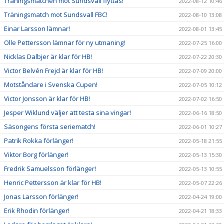
Träningsmatchen mot Sundsvall flyttas!
2022-08-12 10:46
Träningsmatch mot Sundsvall FBC!
2022-08-10 13:08
Einar Larsson lämnar!
2022-08-01 13:45
Olle Pettersson lämnar för ny utmaning!
2022-07-25 16:00
Nicklas Dalbjer är klar för HB!
2022-07-22 20:30
Victor Belvén Frejd är klar för HB!
2022-07-09 20:00
Motståndare i Svenska Cupen!
2022-07-05 10:12
Victor Jonsson är klar för HB!
2022-07-02 16:50
Jesper Wiklund väljer att testa sina vingar!
2022-06-16 18:50
Säsongens första seriematch!
2022-06-01 10:27
Patrik Rokka förlänger!
2022-05-18 21:55
Viktor Borg förlänger!
2022-05-13 15:30
Fredrik Samuelsson förlänger!
2022-05-13 10:55
Henric Pettersson är klar för HB!
2022-05-07 22:26
Jonas Larsson förlänger!
2022-04-24 19:00
Erik Rhodin förlänger!
2022-04-21 18:33