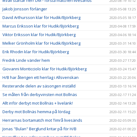
Ikväll startar herr DM - första matchen livesänds
2020-08-19 10:12
Jakob Jonsson förlänger
2020-05-08 13:25
David Arthursson klar för Hudik/Björkberg
2020-05-05 18:17
Marcus Eriksson klar för Hudik/Björkberg
2020-04-08 17:59
Viktor Eriksson klar för Hudik/Björkberg
2020-04-06 18:14
Melker Grönholm klar för Hudik/Björkberg
2020-03-31 14:10
Erik Rhodin klar för Hudik/Björkberg
2020-03-30 18:44
Fredrik Linde vänder hem
2020-03-27 17:20
Giovanni Monticciolo klar för Hudik/Björkberg
2020-03-24 15:47
H/B har återigen ett herrlag i Allsvenskan
2020-03-22 20:06
Resterande delen av säsongen inställd
2020-03-13 16:14
Se målen från derbyvinsten mot Bollnäs
2020-02-17 11:24
Allt inför derbyt mot Bollnäs + livelänk!
2020-02-14 13:28
Derby mot Bollnäs hemma på lördag
2020-02-11 15:23
Herrarnas bortamatch mot Timrå livesänds
2020-02-05 09:35
Jonas "Bulan" Berglund kritar på för H/B
2020-02-01 00:23