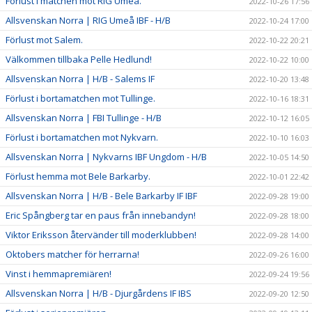
Förlust i matchen mot RIG Umeå.
2022-10-26 17:56
Allsvenskan Norra | RIG Umeå IBF - H/B
2022-10-24 17:00
Förlust mot Salem.
2022-10-22 20:21
Välkommen tillbaka Pelle Hedlund!
2022-10-22 10:00
Allsvenskan Norra | H/B - Salems IF
2022-10-20 13:48
Förlust i bortamatchen mot Tullinge.
2022-10-16 18:31
Allsvenskan Norra | FBI Tullinge - H/B
2022-10-12 16:05
Förlust i bortamatchen mot Nykvarn.
2022-10-10 16:03
Allsvenskan Norra | Nykvarns IBF Ungdom - H/B
2022-10-05 14:50
Förlust hemma mot Bele Barkarby.
2022-10-01 22:42
Allsvenskan Norra | H/B - Bele Barkarby IF IBF
2022-09-28 19:00
Eric Spångberg tar en paus från innebandyn!
2022-09-28 18:00
Viktor Eriksson återvänder till moderklubben!
2022-09-28 14:00
Oktobers matcher för herrarna!
2022-09-26 16:00
Vinst i hemmapremiären!
2022-09-24 19:56
Allsvenskan Norra | H/B - Djurgårdens IF IBS
2022-09-20 12:50