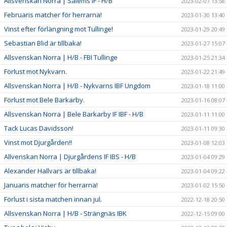
Allsvenskan Norra | Salems IF - H/B
2023-02-07 13:58
Februaris matcher för herrarna!
2023-01-30 13:40
Vinst efter förlängning mot Tullinge!
2023-01-29 20:49
Sebastian Blid är tillbaka!
2023-01-27 15:07
Allsvenskan Norra | H/B - FBI Tullinge
2023-01-25 21:34
Förlust mot Nykvarn.
2023-01-22 21:49
Allsvenskan Norra | H/B - Nykvarns IBF Ungdom
2023-01-18 11:00
Förlust mot Bele Barkarby.
2023-01-16 08:07
Allsvenskan Norra | Bele Barkarby IF IBF - H/B
2023-01-11 11:00
Tack Lucas Davidsson!
2023-01-11 09:30
Vinst mot Djurgården!!
2023-01-08 12:03
Allvenskan Norra | Djurgårdens IF IBS - H/B
2023-01-04 09:29
Alexander Hallvars är tillbaka!
2023-01-04 09:22
Januaris matcher för herrarna!
2023-01-02 15:50
Förlust i sista matchen innan jul.
2022-12-18 20:50
Allsvenskan Norra | H/B - Strängnäs IBK
2022-12-15 09:00