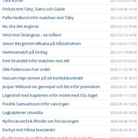
Tack Koffe!
2021-03-25 07:42
Förlust mot Täby, Sätra och Gävle
2021-03-08 11:54
Pelle Hedlund inför matchen mot Täby
2021-02-26 08:20
Nu ska det avgöras
2021-02-25 10:46
Vinst mot Strängnäs - se målen!
2021-02-15 14:50
Simon Bergström tillbaka på Håstaholmen
2021-02-01 11:35
Hemmamatch på lördag
2021-01-14 08:02
Emil Strandell inför matchen mot AIK
2021-01-03 04:22
Olle Pettersson har ordet
2020-11-23 18:16
Hassan Hajo skriver på ett korttidskontrakt
2020-11-19 18:07
Jesper Wiklund om genrepet och lite inför premiären
2020-09-21 14:02
Lägeskoll med kaptenen inför mötet med SSL-laget
2020-09-11 17:00
Fredrik Samuelsson inför säsongen
2020-09-10 16:05
Lagkaptener utsedda
2020-09-09 18:29
Nyförvärvet Erik Rhodin om försäsongen
2020-09-08 14:19
Derbyt mot Håsta livesänds!
2020-08-20 10:41