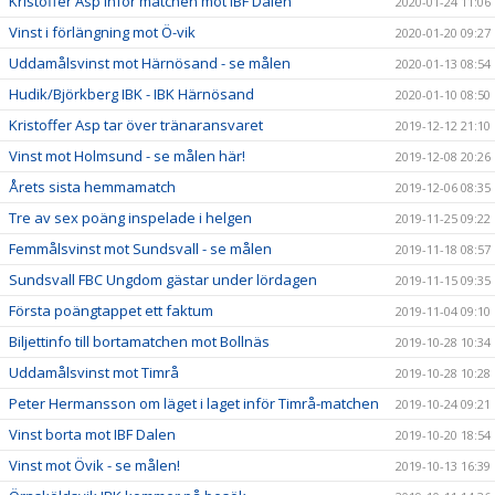
Kristoffer Asp inför matchen mot IBF Dalen
2020-01-24 11:06
Vinst i förlängning mot Ö-vik
2020-01-20 09:27
Uddamålsvinst mot Härnösand - se målen
2020-01-13 08:54
Hudik/Björkberg IBK - IBK Härnösand
2020-01-10 08:50
Kristoffer Asp tar över tränaransvaret
2019-12-12 21:10
Vinst mot Holmsund - se målen här!
2019-12-08 20:26
Årets sista hemmamatch
2019-12-06 08:35
Tre av sex poäng inspelade i helgen
2019-11-25 09:22
Femmålsvinst mot Sundsvall - se målen
2019-11-18 08:57
Sundsvall FBC Ungdom gästar under lördagen
2019-11-15 09:35
Första poängtappet ett faktum
2019-11-04 09:10
Biljettinfo till bortamatchen mot Bollnäs
2019-10-28 10:34
Uddamålsvinst mot Timrå
2019-10-28 10:28
Peter Hermansson om läget i laget inför Timrå-matchen
2019-10-24 09:21
Vinst borta mot IBF Dalen
2019-10-20 18:54
Vinst mot Övik - se målen!
2019-10-13 16:39