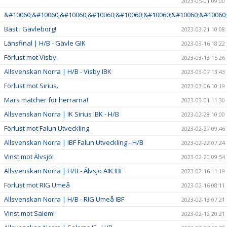
2023-05-01 09:00
&#10060;&#10060;&#10060;&#10060;&#10060;&#10060;&#10060;&#10060;
Bäst i Gävleborg!
2023-03-21 10:08
Länsfinal | H/B - Gävle GIK
2023-03-16 18:22
Förlust mot Visby.
2023-03-13 15:26
Allsvenskan Norra | H/B - Visby IBK
2023-03-07 13:43
Förlust mot Sirius.
2023-03-06 10:19
Mars matcher för herrarna!
2023-03-01 11:30
Allsvenskan Norra | IK Sirius IBK - H/B
2023-02-28 10:00
Förlust mot Falun Utveckling.
2023-02-27 09:46
Allsvenskan Norra | IBF Falun Utveckling - H/B
2023-02-22 07:24
Vinst mot Älvsjö!
2023-02-20 09:54
Allsvenskan Norra | H/B - Älvsjö AIK IBF
2023-02-16 11:19
Förlust mot RIG Umeå
2023-02-16 08:11
Allsvenskan Norra | H/B - RIG Umeå IBF
2023-02-13 07:21
Vinst mot Salem!
2023-02-12 20:21