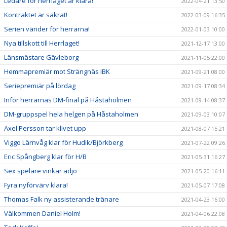
Ledare för herrlaget är klara!
2022-04-21 13:50
Kontraktet är säkrat!
2022-03-09 16:35
Serien vänder för herrarna!
2022-01-03 10:00
Nya tillskott till Herrlaget!
2021-12-17 13:00
Länsmästare Gävleborg
2021-11-05 22:00
Hemmapremiär mot Strängnäs IBK
2021-09-21 08:00
Seriepremiär på lördag
2021-09-17 08:34
Inför herrarnas DM-final på Håstaholmen
2021-09-14 08:37
DM-gruppspel hela helgen på Håstaholmen
2021-09-03 10:07
Axel Persson tar klivet upp
2021-08-07 15:21
Viggo Lärnvåg klar för Hudik/Björkberg
2021-07-22 09:26
Eric Spångberg klar för H/B
2021-05-31 16:27
Sex spelare vinkar adjö
2021-05-20 16:11
Fyra nyförvärv klara!
2021-05-07 17:08
Thomas Falk ny assisterande tränare
2021-04-23 16:00
Välkommen Daniel Holm!
2021-04-06 22:08