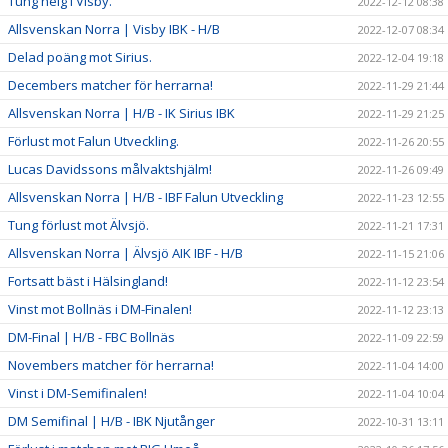
Tung helg i Visby.
2022-12-12 08:38
Allsvenskan Norra | Visby IBK - H/B
2022-12-07 08:34
Delad poäng mot Sirius.
2022-12-04 19:18
Decembers matcher för herrarna!
2022-11-29 21:44
Allsvenskan Norra | H/B - IK Sirius IBK
2022-11-29 21:25
Förlust mot Falun Utveckling.
2022-11-26 20:55
Lucas Davidssons målvaktshjälm!
2022-11-26 09:49
Allsvenskan Norra | H/B - IBF Falun Utveckling
2022-11-23 12:55
Tung förlust mot Älvsjö.
2022-11-21 17:31
Allsvenskan Norra | Älvsjö AIK IBF - H/B
2022-11-15 21:06
Fortsatt bäst i Hälsingland!
2022-11-12 23:54
Vinst mot Bollnäs i DM-Finalen!
2022-11-12 23:13
DM-Final | H/B - FBC Bollnäs
2022-11-09 22:59
Novembers matcher för herrarna!
2022-11-04 14:00
Vinst i DM-Semifinalen!
2022-11-04 10:04
DM Semifinal | H/B - IBK Njutånger
2022-10-31 13:11