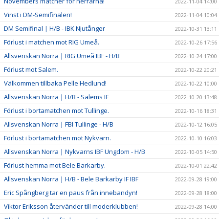
Novembers matcher för herrarna!
2022-11-04 14:00
Vinst i DM-Semifinalen!
2022-11-04 10:04
DM Semifinal | H/B - IBK Njutånger
2022-10-31 13:11
Förlust i matchen mot RIG Umeå.
2022-10-26 17:56
Allsvenskan Norra | RIG Umeå IBF - H/B
2022-10-24 17:00
Förlust mot Salem.
2022-10-22 20:21
Välkommen tillbaka Pelle Hedlund!
2022-10-22 10:00
Allsvenskan Norra | H/B - Salems IF
2022-10-20 13:48
Förlust i bortamatchen mot Tullinge.
2022-10-16 18:31
Allsvenskan Norra | FBI Tullinge - H/B
2022-10-12 16:05
Förlust i bortamatchen mot Nykvarn.
2022-10-10 16:03
Allsvenskan Norra | Nykvarns IBF Ungdom - H/B
2022-10-05 14:50
Förlust hemma mot Bele Barkarby.
2022-10-01 22:42
Allsvenskan Norra | H/B - Bele Barkarby IF IBF
2022-09-28 19:00
Eric Spångberg tar en paus från innebandyn!
2022-09-28 18:00
Viktor Eriksson återvänder till moderklubben!
2022-09-28 14:00