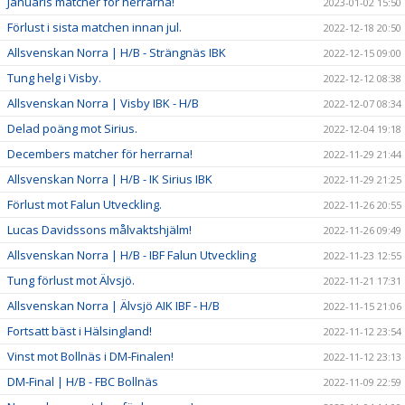
Januaris matcher för herrarna!
2023-01-02 15:50
Förlust i sista matchen innan jul.
2022-12-18 20:50
Allsvenskan Norra | H/B - Strängnäs IBK
2022-12-15 09:00
Tung helg i Visby.
2022-12-12 08:38
Allsvenskan Norra | Visby IBK - H/B
2022-12-07 08:34
Delad poäng mot Sirius.
2022-12-04 19:18
Decembers matcher för herrarna!
2022-11-29 21:44
Allsvenskan Norra | H/B - IK Sirius IBK
2022-11-29 21:25
Förlust mot Falun Utveckling.
2022-11-26 20:55
Lucas Davidssons målvaktshjälm!
2022-11-26 09:49
Allsvenskan Norra | H/B - IBF Falun Utveckling
2022-11-23 12:55
Tung förlust mot Älvsjö.
2022-11-21 17:31
Allsvenskan Norra | Älvsjö AIK IBF - H/B
2022-11-15 21:06
Fortsatt bäst i Hälsingland!
2022-11-12 23:54
Vinst mot Bollnäs i DM-Finalen!
2022-11-12 23:13
DM-Final | H/B - FBC Bollnäs
2022-11-09 22:59