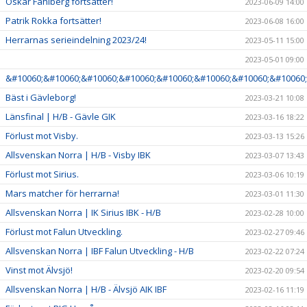
Oskar Fahlberg fortsätter!
2023-06-09 14:00
Patrik Rokka fortsätter!
2023-06-08 16:00
Herrarnas serieindelning 2023/24!
2023-05-11 15:00
2023-05-01 09:00
&#10060;&#10060;&#10060;&#10060;&#10060;&#10060;&#10060;&#10060;
Bäst i Gävleborg!
2023-03-21 10:08
Länsfinal | H/B - Gävle GIK
2023-03-16 18:22
Förlust mot Visby.
2023-03-13 15:26
Allsvenskan Norra | H/B - Visby IBK
2023-03-07 13:43
Förlust mot Sirius.
2023-03-06 10:19
Mars matcher för herrarna!
2023-03-01 11:30
Allsvenskan Norra | IK Sirius IBK - H/B
2023-02-28 10:00
Förlust mot Falun Utveckling.
2023-02-27 09:46
Allsvenskan Norra | IBF Falun Utveckling - H/B
2023-02-22 07:24
Vinst mot Älvsjö!
2023-02-20 09:54
Allsvenskan Norra | H/B - Älvsjö AIK IBF
2023-02-16 11:19