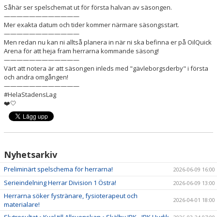
BILDER
Såhär ser spelschemat ut för första halvan av säsongen.
————————————
Mer exakta datum och tider kommer närmare säsongsstart.
DOKUMENT
————————————
Men redan nu kan ni alltså planera in när ni ska befinna er på OilQuick
KONTAKT
Arena för att heja fram herrarna kommande säsong!
————————————
WEBBSÄNDNINGAR
Värt att notera är att säsongen inleds med "gävleborgsderby" i första
och andra omgången!
————————————
#HelaStadensLag
❤️🤍
Nyhetsarkiv
Preliminärt spelschema för herrarna!
2026-06-09 16:00
Serieindelning Herrar Division 1 Östra!
2026-06-09 13:00
Herrarna söker fystränare, fysioterapeut och
2026-04-01 18:00
materialare!
Slutresultat • Kval till Allsvenskan • Skälby IBK - IBK Hudik