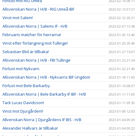
Förlust mot RIG Umeå
2023-02-16 08:11
Allsvenskan Norra | H/B - RIG Umeå IBF
2023-02-13 07:21
Vinst mot Salem!
2023-02-12 20:21
Allsvenskan Norra | Salems IF - H/B
2023-02-07 13:58
Februaris matcher för herrarna!
2023-01-30 13:40
Vinst efter förlängning mot Tullinge!
2023-01-29 20:49
Sebastian Blid är tillbaka!
2023-01-27 15:07
Allsvenskan Norra | H/B - FBI Tullinge
2023-01-25 21:34
Förlust mot Nykvarn.
2023-01-22 21:49
Allsvenskan Norra | H/B - Nykvarns IBF Ungdom
2023-01-18 11:00
Förlust mot Bele Barkarby.
2023-01-16 08:07
Allsvenskan Norra | Bele Barkarby IF IBF - H/B
2023-01-11 11:00
Tack Lucas Davidsson!
2023-01-11 09:30
Vinst mot Djurgården!!
2023-01-08 12:03
Allvenskan Norra | Djurgårdens IF IBS - H/B
2023-01-04 09:29
Alexander Hallvars är tillbaka!
2023-01-04 09:22