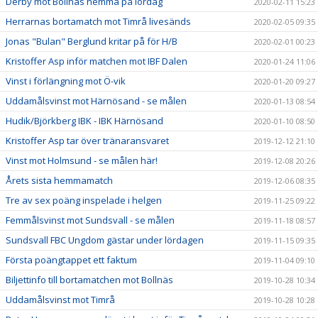
Derby mot Bollnäs hemma på lördag
2020-02-11 15:23
Herrarnas bortamatch mot Timrå livesänds
2020-02-05 09:35
Jonas "Bulan" Berglund kritar på för H/B
2020-02-01 00:23
Kristoffer Asp inför matchen mot IBF Dalen
2020-01-24 11:06
Vinst i förlängning mot Ö-vik
2020-01-20 09:27
Uddamålsvinst mot Härnösand - se målen
2020-01-13 08:54
Hudik/Björkberg IBK - IBK Härnösand
2020-01-10 08:50
Kristoffer Asp tar över tränaransvaret
2019-12-12 21:10
Vinst mot Holmsund - se målen här!
2019-12-08 20:26
Årets sista hemmamatch
2019-12-06 08:35
Tre av sex poäng inspelade i helgen
2019-11-25 09:22
Femmålsvinst mot Sundsvall - se målen
2019-11-18 08:57
Sundsvall FBC Ungdom gästar under lördagen
2019-11-15 09:35
Första poängtappet ett faktum
2019-11-04 09:10
Biljettinfo till bortamatchen mot Bollnäs
2019-10-28 10:34
Uddamålsvinst mot Timrå
2019-10-28 10:28