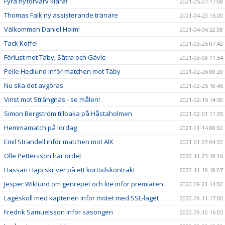
Fyra nyförvärv klara!
2021-05-07 17:08
Thomas Falk ny assisterande tränare
2021-04-23 16:00
Välkommen Daniel Holm!
2021-04-06 22:08
Tack Koffe!
2021-03-25 07:42
Förlust mot Täby, Sätra och Gävle
2021-03-08 11:54
Pelle Hedlund inför matchen mot Täby
2021-02-26 08:20
Nu ska det avgöras
2021-02-25 10:46
Vinst mot Strängnäs - se målen!
2021-02-15 14:50
Simon Bergström tillbaka på Håstaholmen
2021-02-01 11:35
Hemmamatch på lördag
2021-01-14 08:02
Emil Strandell inför matchen mot AIK
2021-01-03 04:22
Olle Pettersson har ordet
2020-11-23 18:16
Hassan Hajo skriver på ett korttidskontrakt
2020-11-19 18:07
Jesper Wiklund om genrepet och lite inför premiären
2020-09-21 14:02
Lägeskoll med kaptenen inför mötet med SSL-laget
2020-09-11 17:00
Fredrik Samuelsson inför säsongen
2020-09-10 16:05