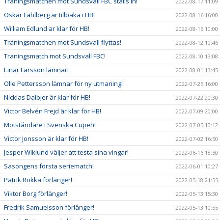
Träningsmatchen mot Sundsvall FBC ställs in!
2022-08-17 11:09
Oskar Fahlberg är tillbaka i HB!
2022-08-16 16:00
William Edlund är klar för HB!
2022-08-16 10:00
Träningsmatchen mot Sundsvall flyttas!
2022-08-12 10:46
Träningsmatch mot Sundsvall FBC!
2022-08-10 13:08
Einar Larsson lämnar!
2022-08-01 13:45
Olle Pettersson lämnar för ny utmaning!
2022-07-25 16:00
Nicklas Dalbjer är klar för HB!
2022-07-22 20:30
Victor Belvén Frejd är klar för HB!
2022-07-09 20:00
Motståndare i Svenska Cupen!
2022-07-05 10:12
Victor Jonsson är klar för HB!
2022-07-02 16:50
Jesper Wiklund väljer att testa sina vingar!
2022-06-16 18:50
Säsongens första seriematch!
2022-06-01 10:27
Patrik Rokka förlänger!
2022-05-18 21:55
Viktor Borg förlänger!
2022-05-13 15:30
Fredrik Samuelsson förlänger!
2022-05-13 10:55