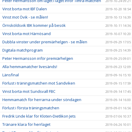
Peter Hermansson om läget i laget inför Timrå-matchen
2019-10-24 09:21
Vinst borta mot IBF Dalen
2019-10-20 18:54
Vinst mot Övik - se målen!
2019-10-13 16:39
Örnsköldsvik IBK kommer på besök
2019-10-11 14:36
Vinst borta mot Härnösand
2019-10-07 10:20
Dubbla vinster under premiärhelgen - se målen
2019-09-29 17:05
Digitala matchprogram
2019-09-25 14:39
Peter Hermansson inför premiärhelgen
2019-09-25 09:01
Alla hemmamatcher livesänds!
2019-09-23 12:09
Länsfinal
2019-09-16 15:10
Förlust i träningsmatchen mot Sandviken
2019-09-15 17:59
Vinst borta mot Sundsvall FBC
2019-09-14 17:45
Hemmamatch för herrarna under söndagen
2019-09-14 16:00
Förlust i första träningsmatchen
2019-09-01 16:56
Fredrik Linde klar för Kloten-Dietlikon Jets
2019-07-06 10:37
Tränare klara för herrlaget
2019-06-26 10:01