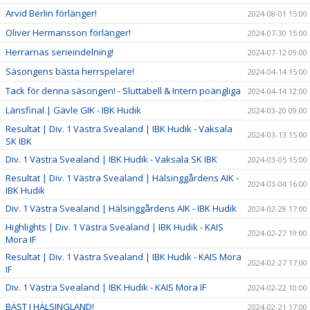
Arvid Berlin förlänger!
2024-08-01 15:00
Oliver Hermansson förlänger!
2024-07-30 15:00
Herrarnas serieindelning!
2024-07-12 09:00
Säsongens bästa herrspelare!
2024-04-14 15:00
Tack för denna säsongen! - Sluttabell & Intern poängliga
2024-04-14 12:00
Länsfinal | Gävle GIK - IBK Hudik
2024-03-20 09:00
Resultat | Div. 1 Västra Svealand | IBK Hudik - Vaksala
2024-03-13 15:00
SK IBK
Div. 1 Västra Svealand | IBK Hudik - Vaksala SK IBK
2024-03-05 15:00
Resultat | Div. 1 Västra Svealand | Hälsinggårdens AIK -
2024-03-04 16:00
IBK Hudik
Div. 1 Västra Svealand | Hälsinggårdens AIK - IBK Hudik
2024-02-28 17:00
Highlights | Div. 1 Västra Svealand | IBK Hudik - KAIS
2024-02-27 19:00
Mora IF
Resultat | Div. 1 Västra Svealand | IBK Hudik - KAIS Mora
2024-02-27 17:00
IF
Div. 1 Västra Svealand | IBK Hudik - KAIS Mora IF
2024-02-22 10:00
BÄST I HÄLSINGLAND!
2024-02-21 17:00