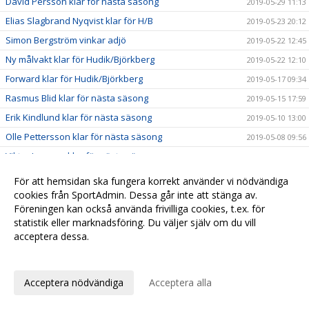
David Persson klar för nästa säsong
2019-05-29 11:13
Elias Slagbrand Nyqvist klar för H/B
2019-05-23 20:12
Simon Bergström vinkar adjö
2019-05-22 12:45
Ny målvakt klar för Hudik/Björkberg
2019-05-22 12:10
Forward klar för Hudik/Björkberg
2019-05-17 09:34
Rasmus Blid klar för nästa säsong
2019-05-15 17:59
Erik Kindlund klar för nästa säsong
2019-05-10 13:00
Olle Pettersson klar för nästa säsong
2019-05-08 09:56
Viktor Jansson klar för nästa säsong
2019-05-03 10:23
Viktor Borg klar för nästa säsong
2019-04-30 19:02
För att hemsidan ska fungera korrekt använder vi nödvändiga
Nedflyttning
cookies från SportAdmin. Dessa går inte att stänga av.
2019-03-19 12:38
Föreningen kan också använda frivilliga cookies, t.ex. för
Kristoffer Asp förlänger med ett år
2019-03-10 17:34
statistik eller marknadsföring. Du väljer själv om du vill
AIK gästar Håstaholmen
2019-01-25 11:14
acceptera dessa.
Väkommen tillbaka Filip Nilsson
2019-01-23 20:42
Anpassa dina val
Förlust mot RIG Umeå
2019-01-21 13:05
Acceptera nödvändiga
Acceptera alla
Förlust mot Tullinge
2019-01-13 10:25