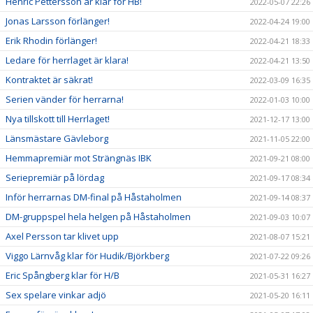
Henric Pettersson är klar för HB!
2022-05-07 22:26
Jonas Larsson förlänger!
2022-04-24 19:00
Erik Rhodin förlänger!
2022-04-21 18:33
Ledare för herrlaget är klara!
2022-04-21 13:50
Kontraktet är säkrat!
2022-03-09 16:35
Serien vänder för herrarna!
2022-01-03 10:00
Nya tillskott till Herrlaget!
2021-12-17 13:00
Länsmästare Gävleborg
2021-11-05 22:00
Hemmapremiär mot Strängnäs IBK
2021-09-21 08:00
Seriepremiär på lördag
2021-09-17 08:34
Inför herrarnas DM-final på Håstaholmen
2021-09-14 08:37
DM-gruppspel hela helgen på Håstaholmen
2021-09-03 10:07
Axel Persson tar klivet upp
2021-08-07 15:21
Viggo Lärnvåg klar för Hudik/Björkberg
2021-07-22 09:26
Eric Spångberg klar för H/B
2021-05-31 16:27
Sex spelare vinkar adjö
2021-05-20 16:11