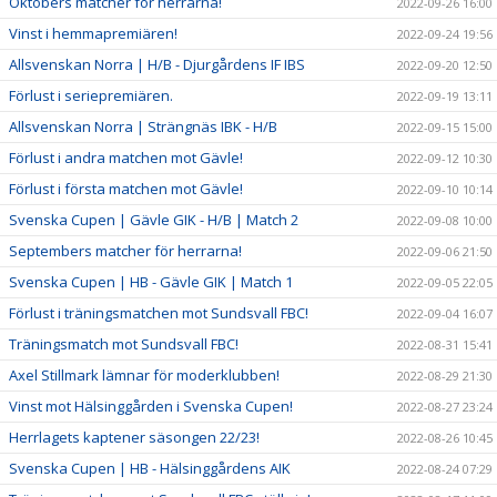
Oktobers matcher för herrarna!
2022-09-26 16:00
Vinst i hemmapremiären!
2022-09-24 19:56
Allsvenskan Norra | H/B - Djurgårdens IF IBS
2022-09-20 12:50
Förlust i seriepremiären.
2022-09-19 13:11
Allsvenskan Norra | Strängnäs IBK - H/B
2022-09-15 15:00
Förlust i andra matchen mot Gävle!
2022-09-12 10:30
Förlust i första matchen mot Gävle!
2022-09-10 10:14
Svenska Cupen | Gävle GIK - H/B | Match 2
2022-09-08 10:00
Septembers matcher för herrarna!
2022-09-06 21:50
Svenska Cupen | HB - Gävle GIK | Match 1
2022-09-05 22:05
Förlust i träningsmatchen mot Sundsvall FBC!
2022-09-04 16:07
Träningsmatch mot Sundsvall FBC!
2022-08-31 15:41
Axel Stillmark lämnar för moderklubben!
2022-08-29 21:30
Vinst mot Hälsinggården i Svenska Cupen!
2022-08-27 23:24
Herrlagets kaptener säsongen 22/23!
2022-08-26 10:45
Svenska Cupen | HB - Hälsinggårdens AIK
2022-08-24 07:29