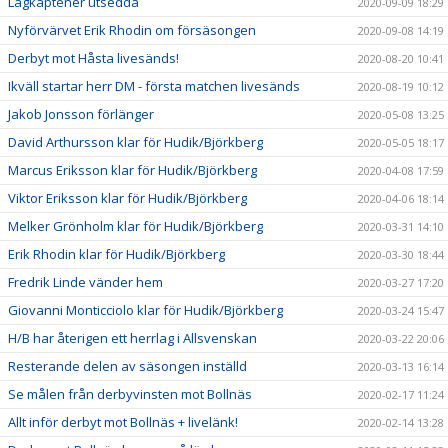
Lagkaptener utsedda
2020-09-09 18:29
Nyförvärvet Erik Rhodin om försäsongen
2020-09-08 14:19
Derbyt mot Håsta livesänds!
2020-08-20 10:41
Ikväll startar herr DM - första matchen livesänds
2020-08-19 10:12
Jakob Jonsson förlänger
2020-05-08 13:25
David Arthursson klar för Hudik/Björkberg
2020-05-05 18:17
Marcus Eriksson klar för Hudik/Björkberg
2020-04-08 17:59
Viktor Eriksson klar för Hudik/Björkberg
2020-04-06 18:14
Melker Grönholm klar för Hudik/Björkberg
2020-03-31 14:10
Erik Rhodin klar för Hudik/Björkberg
2020-03-30 18:44
Fredrik Linde vänder hem
2020-03-27 17:20
Giovanni Monticciolo klar för Hudik/Björkberg
2020-03-24 15:47
H/B har återigen ett herrlag i Allsvenskan
2020-03-22 20:06
Resterande delen av säsongen inställd
2020-03-13 16:14
Se målen från derbyvinsten mot Bollnäs
2020-02-17 11:24
Allt inför derbyt mot Bollnäs + livelänk!
2020-02-14 13:28