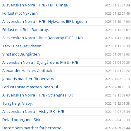
Allsvenskan Norra | H/B - FBI Tullinge
2023-01-25 21:34
Förlust mot Nykvarn.
2023-01-22 21:49
Allsvenskan Norra | H/B - Nykvarns IBF Ungdom
2023-01-18 11:00
Förlust mot Bele Barkarby.
2023-01-16 08:07
Allsvenskan Norra | Bele Barkarby IF IBF - H/B
2023-01-11 11:00
Tack Lucas Davidsson!
2023-01-11 09:30
Vinst mot Djurgården!!
2023-01-08 12:03
Allvenskan Norra | Djurgårdens IF IBS - H/B
2023-01-04 09:29
Alexander Hallvars är tillbaka!
2023-01-04 09:22
Januaris matcher för herrarna!
2023-01-02 15:50
Förlust i sista matchen innan jul.
2022-12-18 20:50
Allsvenskan Norra | H/B - Strängnäs IBK
2022-12-15 09:00
Tung helg i Visby.
2022-12-12 08:38
Allsvenskan Norra | Visby IBK - H/B
2022-12-07 08:34
Delad poäng mot Sirius.
2022-12-04 19:18
Decembers matcher för herrarna!
2022-11-29 21:44