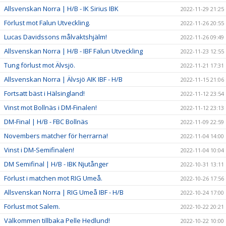
Allsvenskan Norra | H/B - IK Sirius IBK
2022-11-29 21:25
Förlust mot Falun Utveckling.
2022-11-26 20:55
Lucas Davidssons målvaktshjälm!
2022-11-26 09:49
Allsvenskan Norra | H/B - IBF Falun Utveckling
2022-11-23 12:55
Tung förlust mot Älvsjö.
2022-11-21 17:31
Allsvenskan Norra | Älvsjö AIK IBF - H/B
2022-11-15 21:06
Fortsatt bäst i Hälsingland!
2022-11-12 23:54
Vinst mot Bollnäs i DM-Finalen!
2022-11-12 23:13
DM-Final | H/B - FBC Bollnäs
2022-11-09 22:59
Novembers matcher för herrarna!
2022-11-04 14:00
Vinst i DM-Semifinalen!
2022-11-04 10:04
DM Semifinal | H/B - IBK Njutånger
2022-10-31 13:11
Förlust i matchen mot RIG Umeå.
2022-10-26 17:56
Allsvenskan Norra | RIG Umeå IBF - H/B
2022-10-24 17:00
Förlust mot Salem.
2022-10-22 20:21
Välkommen tillbaka Pelle Hedlund!
2022-10-22 10:00