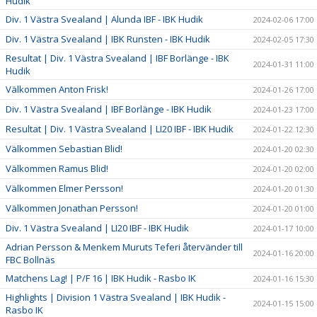
Hudik
Div. 1 Västra Svealand | Alunda IBF - IBK Hudik
2024-02-06 17:00
Div. 1 Västra Svealand | IBK Runsten - IBK Hudik
2024-02-05 17:30
Resultat | Div. 1 Västra Svealand | IBF Borlänge - IBK
2024-01-31 11:00
Hudik
Välkommen Anton Frisk!
2024-01-26 17:00
Div. 1 Västra Svealand | IBF Borlänge - IBK Hudik
2024-01-23 17:00
Resultat | Div. 1 Västra Svealand | LI20 IBF - IBK Hudik
2024-01-22 12:30
Välkommen Sebastian Blid!
2024-01-20 02:30
Välkommen Ramus Blid!
2024-01-20 02:00
Välkommen Elmer Persson!
2024-01-20 01:30
Välkommen Jonathan Persson!
2024-01-20 01:00
Div. 1 Västra Svealand | LI20 IBF - IBK Hudik
2024-01-17 10:00
Adrian Persson & Menkem Muruts Teferi återvänder till
2024-01-16 20:00
FBC Bollnäs
Matchens Lag! | P/F 16 | IBK Hudik - Rasbo IK
2024-01-16 15:30
Highlights | Division 1 Västra Svealand | IBK Hudik -
2024-01-15 15:00
Rasbo IK