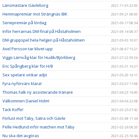
Länsmästare Gävleborg
2021-11-05 22:00
Hemmapremiär mot Strängnäs IBK
2021-09-21 08:00
Seriepremiär på lördag
2021-09-17 08:34
Inför herrarnas DM-final på Håstaholmen
2021-09-14 08:37
DM-gruppspel hela helgen på Håstaholmen
2021-09-03 10:07
Axel Persson tar klivet upp
2021-08-07 15:21
Viggo Lärnvåg klar för Hudik/Björkberg
2021-07-22 09:26
Eric Spångberg klar för H/B
2021-05-31 16:27
Sex spelare vinkar adjö
2021-05-20 16:11
Fyra nyförvärv klara!
2021-05-07 17:08
Thomas Falk ny assisterande tränare
2021-04-23 16:00
Välkommen Daniel Holm!
2021-04-06 22:08
Tack Koffe!
2021-03-25 07:42
Förlust mot Täby, Sätra och Gävle
2021-03-08 11:54
Pelle Hedlund inför matchen mot Täby
2021-02-26 08:20
Nu ska det avgöras
2021-02-25 10:46