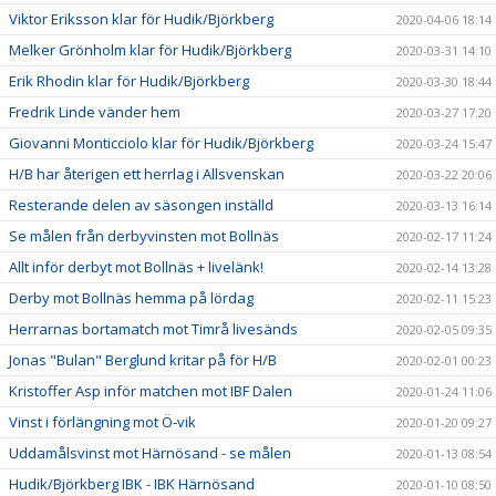
Viktor Eriksson klar för Hudik/Björkberg
2020-04-06 18:14
Melker Grönholm klar för Hudik/Björkberg
2020-03-31 14:10
Erik Rhodin klar för Hudik/Björkberg
2020-03-30 18:44
Fredrik Linde vänder hem
2020-03-27 17:20
Giovanni Monticciolo klar för Hudik/Björkberg
2020-03-24 15:47
H/B har återigen ett herrlag i Allsvenskan
2020-03-22 20:06
Resterande delen av säsongen inställd
2020-03-13 16:14
Se målen från derbyvinsten mot Bollnäs
2020-02-17 11:24
Allt inför derbyt mot Bollnäs + livelänk!
2020-02-14 13:28
Derby mot Bollnäs hemma på lördag
2020-02-11 15:23
Herrarnas bortamatch mot Timrå livesänds
2020-02-05 09:35
Jonas "Bulan" Berglund kritar på för H/B
2020-02-01 00:23
Kristoffer Asp inför matchen mot IBF Dalen
2020-01-24 11:06
Vinst i förlängning mot Ö-vik
2020-01-20 09:27
Uddamålsvinst mot Härnösand - se målen
2020-01-13 08:54
Hudik/Björkberg IBK - IBK Härnösand
2020-01-10 08:50