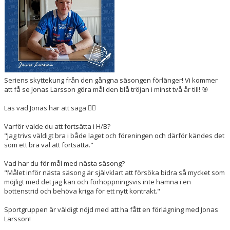
BILDER
DOKUMENT
KONTAKT
WEBBSÄNDNINGAR
Seriens skyttekung från den gångna säsongen förlänger! Vi kommer
att få se Jonas Larsson göra mål den blå tröjan i minst två år till! 🎯
Läs vad Jonas har att säga 👇🏻
Varför valde du att fortsätta i H/B?
"Jag trivs väldigt bra i både laget och föreningen och därför kändes det
som ett bra val att fortsätta."
Vad har du för mål med nästa säsong?
"Målet inför nästa säsong är självklart att försöka bidra så mycket som
möjligt med det jag kan och förhoppningsvis inte hamna i en
bottenstrid och behöva kriga för ett nytt kontrakt."
Sportgruppen är väldigt nöjd med att ha fått en förlägning med Jonas
Larsson!