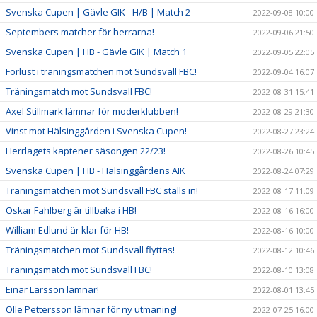
Svenska Cupen | Gävle GIK - H/B | Match 2
2022-09-08 10:00
Septembers matcher för herrarna!
2022-09-06 21:50
Svenska Cupen | HB - Gävle GIK | Match 1
2022-09-05 22:05
Förlust i träningsmatchen mot Sundsvall FBC!
2022-09-04 16:07
Träningsmatch mot Sundsvall FBC!
2022-08-31 15:41
Axel Stillmark lämnar för moderklubben!
2022-08-29 21:30
Vinst mot Hälsinggården i Svenska Cupen!
2022-08-27 23:24
Herrlagets kaptener säsongen 22/23!
2022-08-26 10:45
Svenska Cupen | HB - Hälsinggårdens AIK
2022-08-24 07:29
Träningsmatchen mot Sundsvall FBC ställs in!
2022-08-17 11:09
Oskar Fahlberg är tillbaka i HB!
2022-08-16 16:00
William Edlund är klar för HB!
2022-08-16 10:00
Träningsmatchen mot Sundsvall flyttas!
2022-08-12 10:46
Träningsmatch mot Sundsvall FBC!
2022-08-10 13:08
Einar Larsson lämnar!
2022-08-01 13:45
Olle Pettersson lämnar för ny utmaning!
2022-07-25 16:00