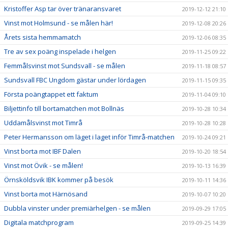
Kristoffer Asp tar över tränaransvaret
2019-12-12 21:10
Vinst mot Holmsund - se målen här!
2019-12-08 20:26
Årets sista hemmamatch
2019-12-06 08:35
Tre av sex poäng inspelade i helgen
2019-11-25 09:22
Femmålsvinst mot Sundsvall - se målen
2019-11-18 08:57
Sundsvall FBC Ungdom gästar under lördagen
2019-11-15 09:35
Första poängtappet ett faktum
2019-11-04 09:10
Biljettinfo till bortamatchen mot Bollnäs
2019-10-28 10:34
Uddamålsvinst mot Timrå
2019-10-28 10:28
Peter Hermansson om läget i laget inför Timrå-matchen
2019-10-24 09:21
Vinst borta mot IBF Dalen
2019-10-20 18:54
Vinst mot Övik - se målen!
2019-10-13 16:39
Örnsköldsvik IBK kommer på besök
2019-10-11 14:36
Vinst borta mot Härnösand
2019-10-07 10:20
Dubbla vinster under premiärhelgen - se målen
2019-09-29 17:05
Digitala matchprogram
2019-09-25 14:39