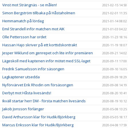
Vinst mot Strängnäs - se målen!
2021-02-15 14:50
Simon Bergström tillbaka på Håstaholmen
2021-02-01 11:35
Hemmamatch på lördag
2021-01-14 08:02
Emil Strandell inför matchen mot AIK
2021-01-03 04:22
Olle Pettersson har ordet
2020-11-23 18:16
Hassan Hajo skriver på ett korttidskontrakt
2020-11-19 18:07
Jesper Wiklund om genrepet och lite inför premiären
2020-09-21 14:02
Lägeskoll med kaptenen inför mötet med SSL-laget
2020-09-11 17:00
Fredrik Samuelsson inför säsongen
2020-09-10 16:05
Lagkaptener utsedda
2020-09-09 18:29
Nyförvärvet Erik Rhodin om försäsongen
2020-09-08 14:19
Derbyt mot Håsta livesänds!
2020-08-20 10:41
Ikväll startar herr DM - första matchen livesänds
2020-08-19 10:12
Jakob Jonsson förlänger
2020-05-08 13:25
David Arthursson klar för Hudik/Björkberg
2020-05-05 18:17
Marcus Eriksson klar för Hudik/Björkberg
2020-04-08 17:59