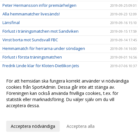
Peter Hermansson inför premiärhelgen
2019-09-25 09:01
Alla hemmamatcher livesänds!
2019-09-23 12:09
Länsfinal
2019-09-16 15:10
Förlust i träningsmatchen mot Sandviken
2019-09-15 17:59
Vinst borta mot Sundsvall FBC
2019-09-14 17:45
Hemmamatch för herrarna under söndagen
2019-09-14 16:00
Förlust i första träningsmatchen
2019-09-01 16:56
Fredrik Linde klar för Kloten-Dietlikon Jets
2019-07-06 10:37
Tränare klara för herrlaget
2019-06-26 10:01
För att hemsidan ska fungera korrekt använder vi nödvändiga
David Persson klar för nästa säsong
2019-05-29 11:13
cookies från SportAdmin. Dessa går inte att stänga av.
Elias Slagbrand Nyqvist klar för H/B
2019-05-23 20:12
Föreningen kan också använda frivilliga cookies, t.ex. för
statistik eller marknadsföring. Du väljer själv om du vill
Simon Bergström vinkar adjö
2019-05-22 12:45
acceptera dessa.
Ny målvakt klar för Hudik/Björkberg
2019-05-22 12:10
Anpassa dina val
Forward klar för Hudik/Björkberg
2019-05-17 09:34
Rasmus Blid klar för nästa säsong
Acceptera nödvändiga
Acceptera alla
2019-05-15 17:59
Erik Kindlund klar för nästa säsong
2019-05-10 13:00