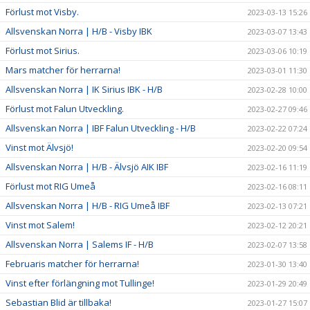
Förlust mot Visby.
2023-03-13 15:26
Allsvenskan Norra | H/B - Visby IBK
2023-03-07 13:43
Förlust mot Sirius.
2023-03-06 10:19
Mars matcher för herrarna!
2023-03-01 11:30
Allsvenskan Norra | IK Sirius IBK - H/B
2023-02-28 10:00
Förlust mot Falun Utveckling.
2023-02-27 09:46
Allsvenskan Norra | IBF Falun Utveckling - H/B
2023-02-22 07:24
Vinst mot Älvsjö!
2023-02-20 09:54
Allsvenskan Norra | H/B - Älvsjö AIK IBF
2023-02-16 11:19
Förlust mot RIG Umeå
2023-02-16 08:11
Allsvenskan Norra | H/B - RIG Umeå IBF
2023-02-13 07:21
Vinst mot Salem!
2023-02-12 20:21
Allsvenskan Norra | Salems IF - H/B
2023-02-07 13:58
Februaris matcher för herrarna!
2023-01-30 13:40
Vinst efter förlängning mot Tullinge!
2023-01-29 20:49
Sebastian Blid är tillbaka!
2023-01-27 15:07