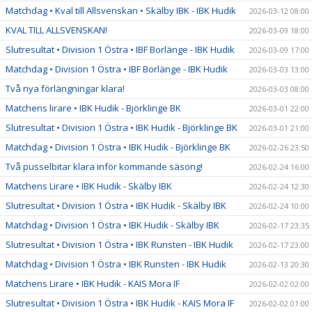
Matchdag • Kval till Allsvenskan • Skälby IBK - IBK Hudik
2026-03-12 08:00
KVAL TILL ALLSVENSKAN!
2026-03-09 18:00
Slutresultat • Division 1 Östra • IBF Borlänge - IBK Hudik
2026-03-09 17:00
Matchdag • Division 1 Östra • IBF Borlänge - IBK Hudik
2026-03-03 13:00
Två nya förlängningar klara!
2026-03-03 08:00
Matchens lirare • IBK Hudik - Björklinge BK
2026-03-01 22:00
Slutresultat • Division 1 Östra • IBK Hudik - Björklinge BK
2026-03-01 21:00
Matchdag • Division 1 Östra • IBK Hudik - Björklinge BK
2026-02-26 23:50
Två pusselbitar klara inför kommande säsong!
2026-02-24 16:00
Matchens Lirare • IBK Hudik - Skälby IBK
2026-02-24 12:30
Slutresultat • Division 1 Östra • IBK Hudik - Skälby IBK
2026-02-24 10:00
Matchdag • Division 1 Östra • IBK Hudik - Skälby IBK
2026-02-17 23:35
Slutresultat • Division 1 Östra • IBK Runsten - IBK Hudik
2026-02-17 23:00
Matchdag • Division 1 Östra • IBK Runsten - IBK Hudik
2026-02-13 20:30
Matchens Lirare • IBK Hudik - KAIS Mora IF
2026-02-02 02:00
Slutresultat • Division 1 Östra • IBK Hudik - KAIS Mora IF
2026-02-02 01:00