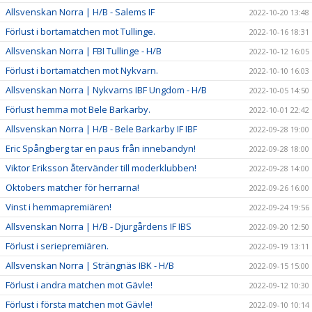
Allsvenskan Norra | H/B - Salems IF
2022-10-20 13:48
Förlust i bortamatchen mot Tullinge.
2022-10-16 18:31
Allsvenskan Norra | FBI Tullinge - H/B
2022-10-12 16:05
Förlust i bortamatchen mot Nykvarn.
2022-10-10 16:03
Allsvenskan Norra | Nykvarns IBF Ungdom - H/B
2022-10-05 14:50
Förlust hemma mot Bele Barkarby.
2022-10-01 22:42
Allsvenskan Norra | H/B - Bele Barkarby IF IBF
2022-09-28 19:00
Eric Spångberg tar en paus från innebandyn!
2022-09-28 18:00
Viktor Eriksson återvänder till moderklubben!
2022-09-28 14:00
Oktobers matcher för herrarna!
2022-09-26 16:00
Vinst i hemmapremiären!
2022-09-24 19:56
Allsvenskan Norra | H/B - Djurgårdens IF IBS
2022-09-20 12:50
Förlust i seriepremiären.
2022-09-19 13:11
Allsvenskan Norra | Strängnäs IBK - H/B
2022-09-15 15:00
Förlust i andra matchen mot Gävle!
2022-09-12 10:30
Förlust i första matchen mot Gävle!
2022-09-10 10:14