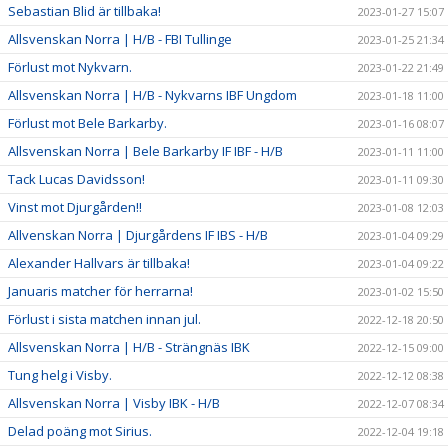
Sebastian Blid är tillbaka!
2023-01-27 15:07
Allsvenskan Norra | H/B - FBI Tullinge
2023-01-25 21:34
Förlust mot Nykvarn.
2023-01-22 21:49
Allsvenskan Norra | H/B - Nykvarns IBF Ungdom
2023-01-18 11:00
Förlust mot Bele Barkarby.
2023-01-16 08:07
Allsvenskan Norra | Bele Barkarby IF IBF - H/B
2023-01-11 11:00
Tack Lucas Davidsson!
2023-01-11 09:30
Vinst mot Djurgården!!
2023-01-08 12:03
Allvenskan Norra | Djurgårdens IF IBS - H/B
2023-01-04 09:29
Alexander Hallvars är tillbaka!
2023-01-04 09:22
Januaris matcher för herrarna!
2023-01-02 15:50
Förlust i sista matchen innan jul.
2022-12-18 20:50
Allsvenskan Norra | H/B - Strängnäs IBK
2022-12-15 09:00
Tung helg i Visby.
2022-12-12 08:38
Allsvenskan Norra | Visby IBK - H/B
2022-12-07 08:34
Delad poäng mot Sirius.
2022-12-04 19:18