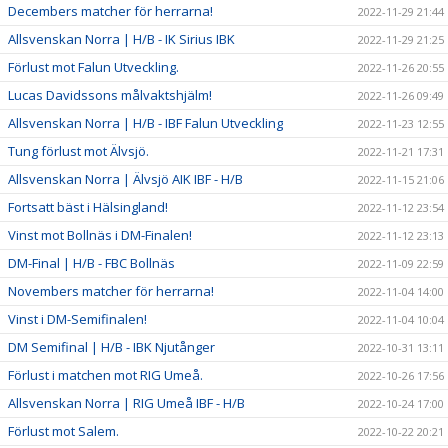
Decembers matcher för herrarna!
2022-11-29 21:44
Allsvenskan Norra | H/B - IK Sirius IBK
2022-11-29 21:25
Förlust mot Falun Utveckling.
2022-11-26 20:55
Lucas Davidssons målvaktshjälm!
2022-11-26 09:49
Allsvenskan Norra | H/B - IBF Falun Utveckling
2022-11-23 12:55
Tung förlust mot Älvsjö.
2022-11-21 17:31
Allsvenskan Norra | Älvsjö AIK IBF - H/B
2022-11-15 21:06
Fortsatt bäst i Hälsingland!
2022-11-12 23:54
Vinst mot Bollnäs i DM-Finalen!
2022-11-12 23:13
DM-Final | H/B - FBC Bollnäs
2022-11-09 22:59
Novembers matcher för herrarna!
2022-11-04 14:00
Vinst i DM-Semifinalen!
2022-11-04 10:04
DM Semifinal | H/B - IBK Njutånger
2022-10-31 13:11
Förlust i matchen mot RIG Umeå.
2022-10-26 17:56
Allsvenskan Norra | RIG Umeå IBF - H/B
2022-10-24 17:00
Förlust mot Salem.
2022-10-22 20:21