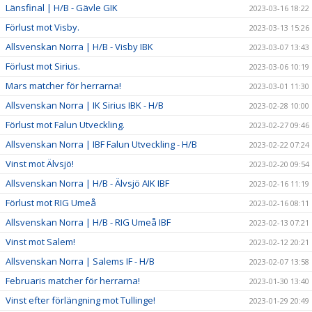
Länsfinal | H/B - Gävle GIK
2023-03-16 18:22
Förlust mot Visby.
2023-03-13 15:26
Allsvenskan Norra | H/B - Visby IBK
2023-03-07 13:43
Förlust mot Sirius.
2023-03-06 10:19
Mars matcher för herrarna!
2023-03-01 11:30
Allsvenskan Norra | IK Sirius IBK - H/B
2023-02-28 10:00
Förlust mot Falun Utveckling.
2023-02-27 09:46
Allsvenskan Norra | IBF Falun Utveckling - H/B
2023-02-22 07:24
Vinst mot Älvsjö!
2023-02-20 09:54
Allsvenskan Norra | H/B - Älvsjö AIK IBF
2023-02-16 11:19
Förlust mot RIG Umeå
2023-02-16 08:11
Allsvenskan Norra | H/B - RIG Umeå IBF
2023-02-13 07:21
Vinst mot Salem!
2023-02-12 20:21
Allsvenskan Norra | Salems IF - H/B
2023-02-07 13:58
Februaris matcher för herrarna!
2023-01-30 13:40
Vinst efter förlängning mot Tullinge!
2023-01-29 20:49