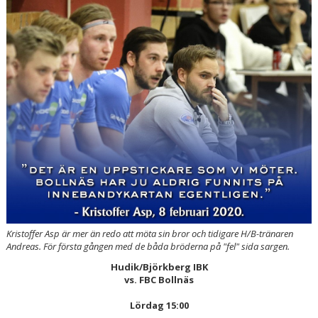
BILDER
DOKUMENT
KONTAKT
WEBBSÄNDNINGAR
Kristoffer Asp är mer än redo att möta sin bror och tidigare H/B-tränaren
Andreas. För första gången med de båda bröderna på "fel" sida sargen.
Hudik/Björkberg IBK
vs. FBC Bollnäs
Lördag 15:00