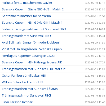
Förlust i första matchen mot Gävle!
2022-09-10 10:14
Svenska Cupen | Gävle GIK - H/B | Match 2
2022-09-08 10:00
Septembers matcher för herrarna!
2022-09-06 21:50
Svenska Cupen | HB - Gävle GIK | Match 1
2022-09-05 22:05
Förlust i träningsmatchen mot Sundsvall FBC!
2022-09-04 16:07
Träningsmatch mot Sundsvall FBC!
2022-08-31 15:41
Axel Stillmark lämnar för moderklubben!
2022-08-29 21:30
Vinst mot Hälsinggården i Svenska Cupen!
2022-08-27 23:24
Herrlagets kaptener säsongen 22/23!
2022-08-26 10:45
Svenska Cupen | HB - Hälsinggårdens AIK
2022-08-24 07:29
Träningsmatchen mot Sundsvall FBC ställs in!
2022-08-17 11:09
Oskar Fahlberg är tillbaka i HB!
2022-08-16 16:00
William Edlund är klar för HB!
2022-08-16 10:00
Träningsmatchen mot Sundsvall flyttas!
2022-08-12 10:46
Träningsmatch mot Sundsvall FBC!
2022-08-10 13:08
Einar Larsson lämnar!
2022-08-01 13:45