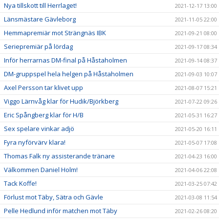
Nya tillskott till Herrlaget!
2021-12-17 13:00
Länsmästare Gävleborg
2021-11-05 22:00
Hemmapremiär mot Strängnäs IBK
2021-09-21 08:00
Seriepremiär på lördag
2021-09-17 08:34
Inför herrarnas DM-final på Håstaholmen
2021-09-14 08:37
DM-gruppspel hela helgen på Håstaholmen
2021-09-03 10:07
Axel Persson tar klivet upp
2021-08-07 15:21
Viggo Lärnvåg klar för Hudik/Björkberg
2021-07-22 09:26
Eric Spångberg klar för H/B
2021-05-31 16:27
Sex spelare vinkar adjö
2021-05-20 16:11
Fyra nyförvärv klara!
2021-05-07 17:08
Thomas Falk ny assisterande tränare
2021-04-23 16:00
Välkommen Daniel Holm!
2021-04-06 22:08
Tack Koffe!
2021-03-25 07:42
Förlust mot Täby, Sätra och Gävle
2021-03-08 11:54
Pelle Hedlund inför matchen mot Täby
2021-02-26 08:20