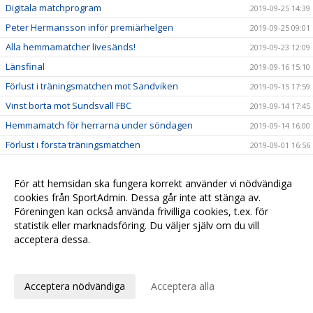
Digitala matchprogram
2019-09-25 14:39
Peter Hermansson inför premiärhelgen
2019-09-25 09:01
Alla hemmamatcher livesänds!
2019-09-23 12:09
Länsfinal
2019-09-16 15:10
Förlust i träningsmatchen mot Sandviken
2019-09-15 17:59
Vinst borta mot Sundsvall FBC
2019-09-14 17:45
Hemmamatch för herrarna under söndagen
2019-09-14 16:00
Förlust i första träningsmatchen
2019-09-01 16:56
Fredrik Linde klar för Kloten-Dietlikon Jets
2019-07-06 10:37
För att hemsidan ska fungera korrekt använder vi nödvändiga
Tränare klara för herrlaget
2019-06-26 10:01
cookies från SportAdmin. Dessa går inte att stänga av.
David Persson klar för nästa säsong
2019-05-29 11:13
Föreningen kan också använda frivilliga cookies, t.ex. för
Elias Slagbrand Nyqvist klar för H/B
2019-05-23 20:12
statistik eller marknadsföring. Du väljer själv om du vill
acceptera dessa.
Simon Bergström vinkar adjö
2019-05-22 12:45
Anpassa dina val
Ny målvakt klar för Hudik/Björkberg
2019-05-22 12:10
Forward klar för Hudik/Björkberg
2019-05-17 09:34
Acceptera nödvändiga
Acceptera alla
Rasmus Blid klar för nästa säsong
2019-05-15 17:59