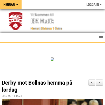
HERRAR
LOGGA IN
Välkommen till
IBK Hudik
Herrar | Division 1 Östra
HEM
NYHETER
TRUPPEN
KALENDER
Derby mot Bollnäs hemma på
<
>
SPELSCHEMA
lördag
2020-02-11 15:23
TABELL