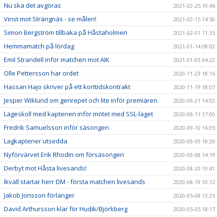
Nu ska det avgöras
2021-02-25 10:46
Vinst mot Strängnäs - se målen!
2021-02-15 14:50
Simon Bergström tillbaka på Håstaholmen
2021-02-01 11:35
Hemmamatch på lördag
2021-01-14 08:02
Emil Strandell inför matchen mot AIK
2021-01-03 04:22
Olle Pettersson har ordet
2020-11-23 18:16
Hassan Hajo skriver på ett korttidskontrakt
2020-11-19 18:07
Jesper Wiklund om genrepet och lite inför premiären
2020-09-21 14:02
Lägeskoll med kaptenen inför mötet med SSL-laget
2020-09-11 17:00
Fredrik Samuelsson inför säsongen
2020-09-10 16:05
Lagkaptener utsedda
2020-09-09 18:29
Nyförvärvet Erik Rhodin om försäsongen
2020-09-08 14:19
Derbyt mot Håsta livesänds!
2020-08-20 10:41
Ikväll startar herr DM - första matchen livesänds
2020-08-19 10:12
Jakob Jonsson förlänger
2020-05-08 13:25
David Arthursson klar för Hudik/Björkberg
2020-05-05 18:17