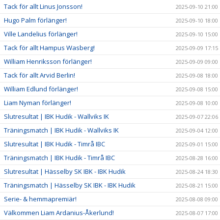
Tack för allt Linus Jonsson!
2025-09-10 21:00
Hugo Palm förlänger!
2025-09-10 18:00
Ville Landelius förlänger!
2025-09-10 15:00
Tack för allt Hampus Wasberg!
2025-09-09 17:15
William Henriksson förlänger!
2025-09-09 09:00
Tack för allt Arvid Berlin!
2025-09-08 18:00
William Edlund förlänger!
2025-09-08 15:00
Liam Nyman förlänger!
2025-09-08 10:00
Slutresultat | IBK Hudik - Wallviks IK
2025-09-07 22:06
Träningsmatch | IBK Hudik - Wallviks IK
2025-09-04 12:00
Slutresultat | IBK Hudik - Timrå IBC
2025-09-01 15:00
Träningsmatch | IBK Hudik - Timrå IBC
2025-08-28 16:00
Slutresultat | Hässelby SK IBK - IBK Hudik
2025-08-24 18:30
Träningsmatch | Hässelby SK IBK - IBK Hudik
2025-08-21 15:00
Serie- & hemmapremiär!
2025-08-08 09:00
Välkommen Liam Ardanius-Åkerlund!
2025-08-07 17:00