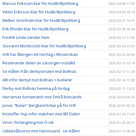
Marcus Eriksson klar för Hudik/Björkberg
2020-04-08 17:59
Viktor Eriksson klar för Hudik/Björkberg
2020-04-06 18:14
Melker Grönholm klar för Hudik/Björkberg
2020-03-31 14:10
Erik Rhodin klar för Hudik/Björkberg
2020-03-30 18:44
Fredrik Linde vänder hem
2020-03-27 17:20
Giovanni Monticciolo klar för Hudik/Björkberg
2020-03-24 15:47
H/B har återigen ett herrlag i Allsvenskan
2020-03-22 20:06
Resterande delen av säsongen inställd
2020-03-13 16:14
Se målen från derbyvinsten mot Bollnäs
2020-02-17 11:24
Allt inför derbyt mot Bollnäs + livelänk!
2020-02-14 13:28
Derby mot Bollnäs hemma på lördag
2020-02-11 15:23
Herrarnas bortamatch mot Timrå livesänds
2020-02-05 09:35
Jonas "Bulan" Berglund kritar på för H/B
2020-02-01 00:23
Kristoffer Asp inför matchen mot IBF Dalen
2020-01-24 11:06
Vinst i förlängning mot Ö-vik
2020-01-20 09:27
Uddamålsvinst mot Härnösand - se målen
2020-01-13 08:54