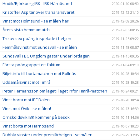
Hudik/Björkberg IBK - IBK Härnösand
2020-01-10 08:50
Kristoffer Asp tar över tränaransvaret
2019-12-12 21:10
Vinst mot Holmsund - se målen här!
2019-12-08 20:26
Årets sista hemmamatch
2019-12-06 08:35
Tre av sex poäng inspelade i helgen
2019-11-25 09:22
Femmålsvinst mot Sundsvall - se målen
2019-11-18 08:57
Sundsvall FBC Ungdom gästar under lördagen
2019-11-15 09:35
Första poängtappet ett faktum
2019-11-04 09:10
Biljettinfo till bortamatchen mot Bollnäs
2019-10-28 10:34
Uddamålsvinst mot Timrå
2019-10-28 10:28
Peter Hermansson om läget i laget inför Timrå-matchen
2019-10-24 09:21
Vinst borta mot IBF Dalen
2019-10-20 18:54
Vinst mot Övik - se målen!
2019-10-13 16:39
Örnsköldsvik IBK kommer på besök
2019-10-11 14:36
Vinst borta mot Härnösand
2019-10-07 10:20
Dubbla vinster under premiärhelgen - se målen
2019-09-29 17:05