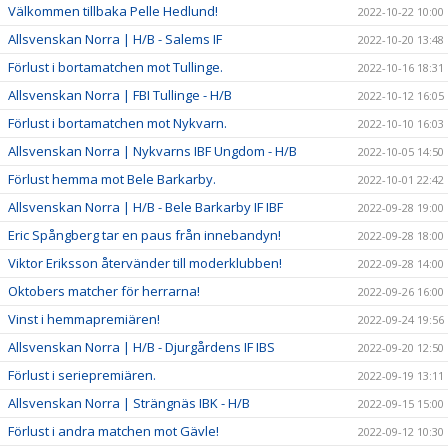
Välkommen tillbaka Pelle Hedlund!
2022-10-22 10:00
Allsvenskan Norra | H/B - Salems IF
2022-10-20 13:48
Förlust i bortamatchen mot Tullinge.
2022-10-16 18:31
Allsvenskan Norra | FBI Tullinge - H/B
2022-10-12 16:05
Förlust i bortamatchen mot Nykvarn.
2022-10-10 16:03
Allsvenskan Norra | Nykvarns IBF Ungdom - H/B
2022-10-05 14:50
Förlust hemma mot Bele Barkarby.
2022-10-01 22:42
Allsvenskan Norra | H/B - Bele Barkarby IF IBF
2022-09-28 19:00
Eric Spångberg tar en paus från innebandyn!
2022-09-28 18:00
Viktor Eriksson återvänder till moderklubben!
2022-09-28 14:00
Oktobers matcher för herrarna!
2022-09-26 16:00
Vinst i hemmapremiären!
2022-09-24 19:56
Allsvenskan Norra | H/B - Djurgårdens IF IBS
2022-09-20 12:50
Förlust i seriepremiären.
2022-09-19 13:11
Allsvenskan Norra | Strängnäs IBK - H/B
2022-09-15 15:00
Förlust i andra matchen mot Gävle!
2022-09-12 10:30