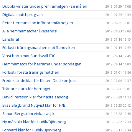
Dubbla vinster under premiärhelgen - se målen
2019-09-29 17:05
Digitala matchprogram
2019-09-25 14:39
Peter Hermansson inför premiärhelgen
2019-09-25 09:01
Alla hemmamatcher livesänds!
2019-09-23 12:09
Länsfinal
2019-09-16 15:10
Förlust i träningsmatchen mot Sandviken
2019-09-15 17:59
Vinst borta mot Sundsvall FBC
2019-09-14 17:45
Hemmamatch för herrarna under söndagen
2019-09-14 16:00
Förlust i första träningsmatchen
2019-09-01 16:56
Fredrik Linde klar för Kloten-Dietlikon Jets
2019-07-06 10:37
Tränare klara för herrlaget
2019-06-26 10:01
David Persson klar för nästa säsong
2019-05-29 11:13
Elias Slagbrand Nyqvist klar för H/B
2019-05-23 20:12
Simon Bergström vinkar adjö
2019-05-22 12:45
Ny målvakt klar för Hudik/Björkberg
2019-05-22 12:10
Forward klar för Hudik/Björkberg
2019-05-17 09:34