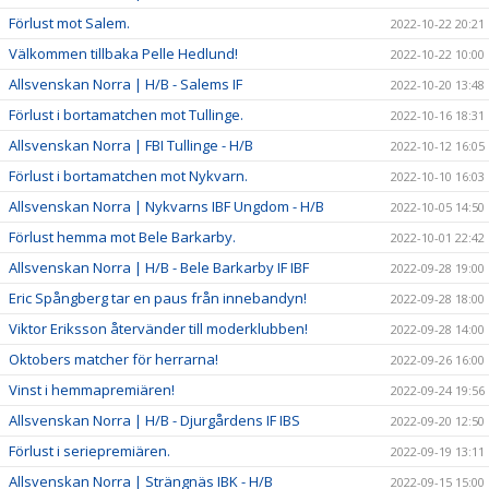
Förlust mot Salem.
2022-10-22 20:21
Välkommen tillbaka Pelle Hedlund!
2022-10-22 10:00
Allsvenskan Norra | H/B - Salems IF
2022-10-20 13:48
Förlust i bortamatchen mot Tullinge.
2022-10-16 18:31
Allsvenskan Norra | FBI Tullinge - H/B
2022-10-12 16:05
Förlust i bortamatchen mot Nykvarn.
2022-10-10 16:03
Allsvenskan Norra | Nykvarns IBF Ungdom - H/B
2022-10-05 14:50
Förlust hemma mot Bele Barkarby.
2022-10-01 22:42
Allsvenskan Norra | H/B - Bele Barkarby IF IBF
2022-09-28 19:00
Eric Spångberg tar en paus från innebandyn!
2022-09-28 18:00
Viktor Eriksson återvänder till moderklubben!
2022-09-28 14:00
Oktobers matcher för herrarna!
2022-09-26 16:00
Vinst i hemmapremiären!
2022-09-24 19:56
Allsvenskan Norra | H/B - Djurgårdens IF IBS
2022-09-20 12:50
Förlust i seriepremiären.
2022-09-19 13:11
Allsvenskan Norra | Strängnäs IBK - H/B
2022-09-15 15:00