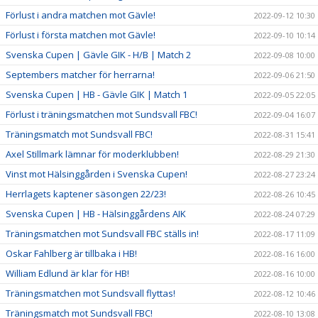
Förlust i andra matchen mot Gävle!
2022-09-12 10:30
Förlust i första matchen mot Gävle!
2022-09-10 10:14
Svenska Cupen | Gävle GIK - H/B | Match 2
2022-09-08 10:00
Septembers matcher för herrarna!
2022-09-06 21:50
Svenska Cupen | HB - Gävle GIK | Match 1
2022-09-05 22:05
Förlust i träningsmatchen mot Sundsvall FBC!
2022-09-04 16:07
Träningsmatch mot Sundsvall FBC!
2022-08-31 15:41
Axel Stillmark lämnar för moderklubben!
2022-08-29 21:30
Vinst mot Hälsinggården i Svenska Cupen!
2022-08-27 23:24
Herrlagets kaptener säsongen 22/23!
2022-08-26 10:45
Svenska Cupen | HB - Hälsinggårdens AIK
2022-08-24 07:29
Träningsmatchen mot Sundsvall FBC ställs in!
2022-08-17 11:09
Oskar Fahlberg är tillbaka i HB!
2022-08-16 16:00
William Edlund är klar för HB!
2022-08-16 10:00
Träningsmatchen mot Sundsvall flyttas!
2022-08-12 10:46
Träningsmatch mot Sundsvall FBC!
2022-08-10 13:08