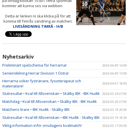
på lördag klockan 15:00 i Timrå Sporthall
BILDER
kommer att kunna ses via webben.
DOKUMENT
Detta är länken ni ska klicka på för att
komma till Timrås sändning av matchen:
LIVESÄNDNING TIMRÅ - H/B
KONTAKT
WEBBSÄNDNINGAR
Nyhetsarkiv
Preliminärt spelschema för herrarna!
2026-06-09 16:00
Serieindelning Herrar Division 1 Östra!
2026-06-09 13:00
Herrarna söker fystränare, fysioterapeut och
2026-04-01 18:00
materialare!
Slutresultat • Kval till Allsvenskan • Skälby IBK - IBK Hudik
2026-03-24 07:00
Matchdag • Kval till Allsvenskan • Skälby IBK - IBK Hudik
2026-03-20 07:00
Matchens lirare • IBK Hudik - Skälby IBK
2026-03-19 20:00
Slutresultat • Kval till Allsvenskan • IBK Hudik - Skälby IBK
2026-03-19 18:30
Viktig information inför onsdagens kvalmatch!
2026-03-17 09:00