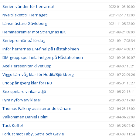
Serien vänder för herrarna!
2022-01-03 10:00
Nya tillskott till Herrlaget!
2021-12-17 13:00
Länsmästare Gävleborg
2021-11-05 22:00
Hemmapremiär mot Strängnäs IBK
2021-09-21 08:00
Seriepremiär på lördag
2021-09-17 08:34
Inför herrarnas DM-final på Håstaholmen
2021-09-14 08:37
DM-gruppspel hela helgen på Håstaholmen
2021-09-03 10:07
Axel Persson tar klivet upp
2021-08-07 15:21
Viggo Lärnvåg klar för Hudik/Björkberg
2021-07-22 09:26
Eric Spångberg klar för H/B
2021-05-31 16:27
Sex spelare vinkar adjö
2021-05-20 16:11
Fyra nyförvärv klara!
2021-05-07 17:08
Thomas Falk ny assisterande tränare
2021-04-23 16:00
Välkommen Daniel Holm!
2021-04-06 22:08
Tack Koffe!
2021-03-25 07:42
Förlust mot Täby, Sätra och Gävle
2021-03-08 11:54