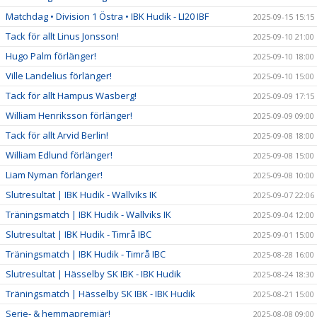
Matchdag • Division 1 Östra • IBK Hudik - LI20 IBF
2025-09-15 15:15
Tack för allt Linus Jonsson!
2025-09-10 21:00
Hugo Palm förlänger!
2025-09-10 18:00
Ville Landelius förlänger!
2025-09-10 15:00
Tack för allt Hampus Wasberg!
2025-09-09 17:15
William Henriksson förlänger!
2025-09-09 09:00
Tack för allt Arvid Berlin!
2025-09-08 18:00
William Edlund förlänger!
2025-09-08 15:00
Liam Nyman förlänger!
2025-09-08 10:00
Slutresultat | IBK Hudik - Wallviks IK
2025-09-07 22:06
Träningsmatch | IBK Hudik - Wallviks IK
2025-09-04 12:00
Slutresultat | IBK Hudik - Timrå IBC
2025-09-01 15:00
Träningsmatch | IBK Hudik - Timrå IBC
2025-08-28 16:00
Slutresultat | Hässelby SK IBK - IBK Hudik
2025-08-24 18:30
Träningsmatch | Hässelby SK IBK - IBK Hudik
2025-08-21 15:00
Serie- & hemmapremiär!
2025-08-08 09:00