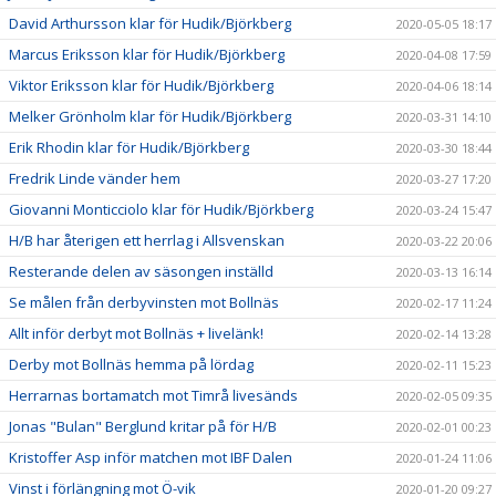
David Arthursson klar för Hudik/Björkberg
2020-05-05 18:17
Marcus Eriksson klar för Hudik/Björkberg
2020-04-08 17:59
Viktor Eriksson klar för Hudik/Björkberg
2020-04-06 18:14
Melker Grönholm klar för Hudik/Björkberg
2020-03-31 14:10
Erik Rhodin klar för Hudik/Björkberg
2020-03-30 18:44
Fredrik Linde vänder hem
2020-03-27 17:20
Giovanni Monticciolo klar för Hudik/Björkberg
2020-03-24 15:47
H/B har återigen ett herrlag i Allsvenskan
2020-03-22 20:06
Resterande delen av säsongen inställd
2020-03-13 16:14
Se målen från derbyvinsten mot Bollnäs
2020-02-17 11:24
Allt inför derbyt mot Bollnäs + livelänk!
2020-02-14 13:28
Derby mot Bollnäs hemma på lördag
2020-02-11 15:23
Herrarnas bortamatch mot Timrå livesänds
2020-02-05 09:35
Jonas "Bulan" Berglund kritar på för H/B
2020-02-01 00:23
Kristoffer Asp inför matchen mot IBF Dalen
2020-01-24 11:06
Vinst i förlängning mot Ö-vik
2020-01-20 09:27