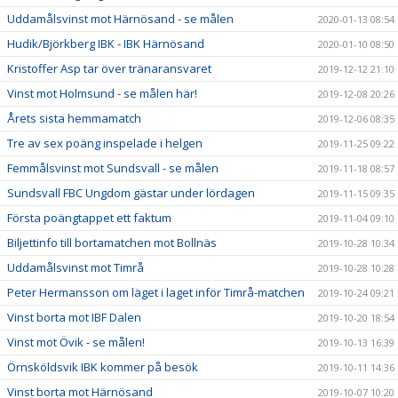
Uddamålsvinst mot Härnösand - se målen
2020-01-13 08:54
Hudik/Björkberg IBK - IBK Härnösand
2020-01-10 08:50
Kristoffer Asp tar över tränaransvaret
2019-12-12 21:10
Vinst mot Holmsund - se målen här!
2019-12-08 20:26
Årets sista hemmamatch
2019-12-06 08:35
Tre av sex poäng inspelade i helgen
2019-11-25 09:22
Femmålsvinst mot Sundsvall - se målen
2019-11-18 08:57
Sundsvall FBC Ungdom gästar under lördagen
2019-11-15 09:35
Första poängtappet ett faktum
2019-11-04 09:10
Biljettinfo till bortamatchen mot Bollnäs
2019-10-28 10:34
Uddamålsvinst mot Timrå
2019-10-28 10:28
Peter Hermansson om läget i laget inför Timrå-matchen
2019-10-24 09:21
Vinst borta mot IBF Dalen
2019-10-20 18:54
Vinst mot Övik - se målen!
2019-10-13 16:39
Örnsköldsvik IBK kommer på besök
2019-10-11 14:36
Vinst borta mot Härnösand
2019-10-07 10:20