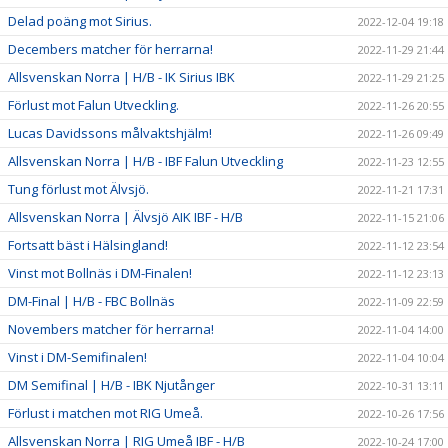
Delad poäng mot Sirius.
2022-12-04 19:18
Decembers matcher för herrarna!
2022-11-29 21:44
Allsvenskan Norra | H/B - IK Sirius IBK
2022-11-29 21:25
Förlust mot Falun Utveckling.
2022-11-26 20:55
Lucas Davidssons målvaktshjälm!
2022-11-26 09:49
Allsvenskan Norra | H/B - IBF Falun Utveckling
2022-11-23 12:55
Tung förlust mot Älvsjö.
2022-11-21 17:31
Allsvenskan Norra | Älvsjö AIK IBF - H/B
2022-11-15 21:06
Fortsatt bäst i Hälsingland!
2022-11-12 23:54
Vinst mot Bollnäs i DM-Finalen!
2022-11-12 23:13
DM-Final | H/B - FBC Bollnäs
2022-11-09 22:59
Novembers matcher för herrarna!
2022-11-04 14:00
Vinst i DM-Semifinalen!
2022-11-04 10:04
DM Semifinal | H/B - IBK Njutånger
2022-10-31 13:11
Förlust i matchen mot RIG Umeå.
2022-10-26 17:56
Allsvenskan Norra | RIG Umeå IBF - H/B
2022-10-24 17:00