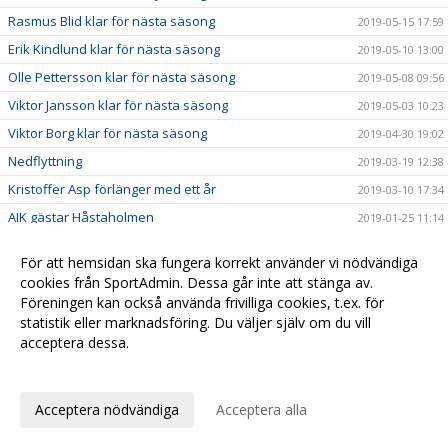
Rasmus Blid klar för nästa säsong
2019-05-15 17:59
Erik Kindlund klar för nästa säsong
2019-05-10 13:00
Olle Pettersson klar för nästa säsong
2019-05-08 09:56
Viktor Jansson klar för nästa säsong
2019-05-03 10:23
Viktor Borg klar för nästa säsong
2019-04-30 19:02
Nedflyttning
2019-03-19 12:38
Kristoffer Asp förlänger med ett år
2019-03-10 17:34
AIK gästar Håstaholmen
2019-01-25 11:14
Väkommen tillbaka Filip Nilsson
2019-01-23 20:42
För att hemsidan ska fungera korrekt använder vi nödvändiga
Förlust mot RIG Umeå
2019-01-21 13:05
cookies från SportAdmin. Dessa går inte att stänga av.
Förlust mot Tullinge
Föreningen kan också använda frivilliga cookies, t.ex. för
2019-01-13 10:25
statistik eller marknadsföring. Du väljer själv om du vill
Mörk start på 2019
2019-01-07 13:55
acceptera dessa.
En poäng mot Djurgården
2018-12-18 16:33
Anpassa dina val
Johan Elfving tillbaka i Hudik/Björkberg!
2018-12-01 20:00
Acceptera nödvändiga
Acceptera alla
Vinst i sudden mot Wibax-Piteå
2018-11-19 14:05
Vinst mot IBK Runsten
2018-11-14 23:25