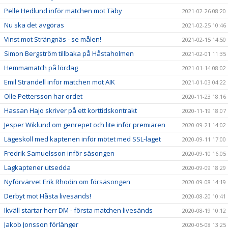
Pelle Hedlund inför matchen mot Täby
2021-02-26 08:20
Nu ska det avgöras
2021-02-25 10:46
Vinst mot Strängnäs - se målen!
2021-02-15 14:50
Simon Bergström tillbaka på Håstaholmen
2021-02-01 11:35
Hemmamatch på lördag
2021-01-14 08:02
Emil Strandell inför matchen mot AIK
2021-01-03 04:22
Olle Pettersson har ordet
2020-11-23 18:16
Hassan Hajo skriver på ett korttidskontrakt
2020-11-19 18:07
Jesper Wiklund om genrepet och lite inför premiären
2020-09-21 14:02
Lägeskoll med kaptenen inför mötet med SSL-laget
2020-09-11 17:00
Fredrik Samuelsson inför säsongen
2020-09-10 16:05
Lagkaptener utsedda
2020-09-09 18:29
Nyförvärvet Erik Rhodin om försäsongen
2020-09-08 14:19
Derbyt mot Håsta livesänds!
2020-08-20 10:41
Ikväll startar herr DM - första matchen livesänds
2020-08-19 10:12
Jakob Jonsson förlänger
2020-05-08 13:25