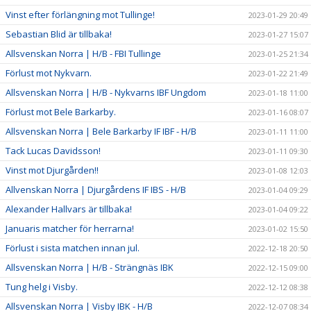
Vinst efter förlängning mot Tullinge!
2023-01-29 20:49
Sebastian Blid är tillbaka!
2023-01-27 15:07
Allsvenskan Norra | H/B - FBI Tullinge
2023-01-25 21:34
Förlust mot Nykvarn.
2023-01-22 21:49
Allsvenskan Norra | H/B - Nykvarns IBF Ungdom
2023-01-18 11:00
Förlust mot Bele Barkarby.
2023-01-16 08:07
Allsvenskan Norra | Bele Barkarby IF IBF - H/B
2023-01-11 11:00
Tack Lucas Davidsson!
2023-01-11 09:30
Vinst mot Djurgården!!
2023-01-08 12:03
Allvenskan Norra | Djurgårdens IF IBS - H/B
2023-01-04 09:29
Alexander Hallvars är tillbaka!
2023-01-04 09:22
Januaris matcher för herrarna!
2023-01-02 15:50
Förlust i sista matchen innan jul.
2022-12-18 20:50
Allsvenskan Norra | H/B - Strängnäs IBK
2022-12-15 09:00
Tung helg i Visby.
2022-12-12 08:38
Allsvenskan Norra | Visby IBK - H/B
2022-12-07 08:34