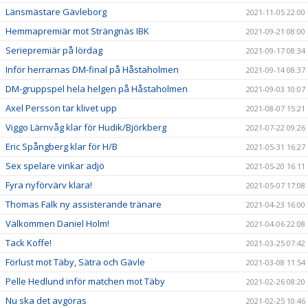
Länsmästare Gävleborg
2021-11-05 22:00
Hemmapremiär mot Strängnäs IBK
2021-09-21 08:00
Seriepremiär på lördag
2021-09-17 08:34
Inför herrarnas DM-final på Håstaholmen
2021-09-14 08:37
DM-gruppspel hela helgen på Håstaholmen
2021-09-03 10:07
Axel Persson tar klivet upp
2021-08-07 15:21
Viggo Lärnvåg klar för Hudik/Björkberg
2021-07-22 09:26
Eric Spångberg klar för H/B
2021-05-31 16:27
Sex spelare vinkar adjö
2021-05-20 16:11
Fyra nyförvärv klara!
2021-05-07 17:08
Thomas Falk ny assisterande tränare
2021-04-23 16:00
Välkommen Daniel Holm!
2021-04-06 22:08
Tack Koffe!
2021-03-25 07:42
Förlust mot Täby, Sätra och Gävle
2021-03-08 11:54
Pelle Hedlund inför matchen mot Täby
2021-02-26 08:20
Nu ska det avgöras
2021-02-25 10:46