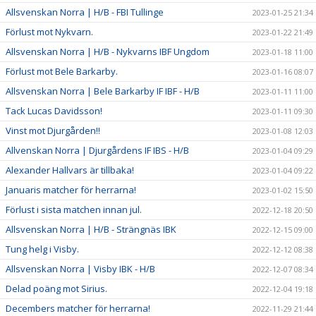
Allsvenskan Norra | H/B - FBI Tullinge
2023-01-25 21:34
Förlust mot Nykvarn.
2023-01-22 21:49
Allsvenskan Norra | H/B - Nykvarns IBF Ungdom
2023-01-18 11:00
Förlust mot Bele Barkarby.
2023-01-16 08:07
Allsvenskan Norra | Bele Barkarby IF IBF - H/B
2023-01-11 11:00
Tack Lucas Davidsson!
2023-01-11 09:30
Vinst mot Djurgården!!
2023-01-08 12:03
Allvenskan Norra | Djurgårdens IF IBS - H/B
2023-01-04 09:29
Alexander Hallvars är tillbaka!
2023-01-04 09:22
Januaris matcher för herrarna!
2023-01-02 15:50
Förlust i sista matchen innan jul.
2022-12-18 20:50
Allsvenskan Norra | H/B - Strängnäs IBK
2022-12-15 09:00
Tung helg i Visby.
2022-12-12 08:38
Allsvenskan Norra | Visby IBK - H/B
2022-12-07 08:34
Delad poäng mot Sirius.
2022-12-04 19:18
Decembers matcher för herrarna!
2022-11-29 21:44