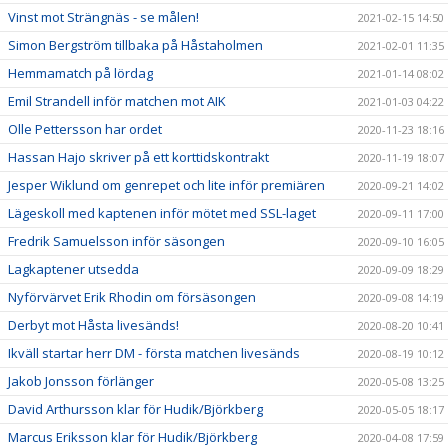
Vinst mot Strängnäs - se målen!
2021-02-15 14:50
Simon Bergström tillbaka på Håstaholmen
2021-02-01 11:35
Hemmamatch på lördag
2021-01-14 08:02
Emil Strandell inför matchen mot AIK
2021-01-03 04:22
Olle Pettersson har ordet
2020-11-23 18:16
Hassan Hajo skriver på ett korttidskontrakt
2020-11-19 18:07
Jesper Wiklund om genrepet och lite inför premiären
2020-09-21 14:02
Lägeskoll med kaptenen inför mötet med SSL-laget
2020-09-11 17:00
Fredrik Samuelsson inför säsongen
2020-09-10 16:05
Lagkaptener utsedda
2020-09-09 18:29
Nyförvärvet Erik Rhodin om försäsongen
2020-09-08 14:19
Derbyt mot Håsta livesänds!
2020-08-20 10:41
Ikväll startar herr DM - första matchen livesänds
2020-08-19 10:12
Jakob Jonsson förlänger
2020-05-08 13:25
David Arthursson klar för Hudik/Björkberg
2020-05-05 18:17
Marcus Eriksson klar för Hudik/Björkberg
2020-04-08 17:59