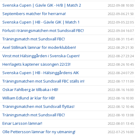
Svenska Cupen | Gävle GIK - H/B | Match 2
2022-09-08 10:00
Septembers matcher för herrarna!
2022-09-06 21:50
Svenska Cupen | HB - Gävle GIK | Match 1
2022-09-05 22:05
Förlust i träningsmatchen mot Sundsvall FBC!
2022-09-04 16:07
Träningsmatch mot Sundsvall FBC!
2022-08-31 15:41
Axel Stillmark lämnar för moderklubben!
2022-08-29 21:30
Vinst mot Hälsinggården i Svenska Cupen!
2022-08-27 23:24
Herrlagets kaptener säsongen 22/23!
2022-08-26 10:45
Svenska Cupen | HB - Hälsinggårdens AIK
2022-08-24 07:29
Träningsmatchen mot Sundsvall FBC ställs in!
2022-08-17 11:09
Oskar Fahlberg är tillbaka i HB!
2022-08-16 16:00
William Edlund är klar för HB!
2022-08-16 10:00
Träningsmatchen mot Sundsvall flyttas!
2022-08-12 10:46
Träningsmatch mot Sundsvall FBC!
2022-08-10 13:08
Einar Larsson lämnar!
2022-08-01 13:45
Olle Pettersson lämnar för ny utmaning!
2022-07-25 16:00