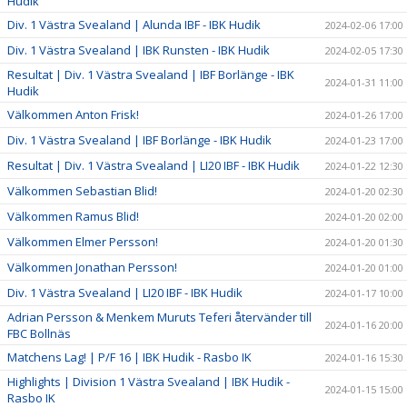
Hudik
Div. 1 Västra Svealand | Alunda IBF - IBK Hudik
2024-02-06 17:00
Div. 1 Västra Svealand | IBK Runsten - IBK Hudik
2024-02-05 17:30
Resultat | Div. 1 Västra Svealand | IBF Borlänge - IBK
2024-01-31 11:00
Hudik
Välkommen Anton Frisk!
2024-01-26 17:00
Div. 1 Västra Svealand | IBF Borlänge - IBK Hudik
2024-01-23 17:00
Resultat | Div. 1 Västra Svealand | LI20 IBF - IBK Hudik
2024-01-22 12:30
Välkommen Sebastian Blid!
2024-01-20 02:30
Välkommen Ramus Blid!
2024-01-20 02:00
Välkommen Elmer Persson!
2024-01-20 01:30
Välkommen Jonathan Persson!
2024-01-20 01:00
Div. 1 Västra Svealand | LI20 IBF - IBK Hudik
2024-01-17 10:00
Adrian Persson & Menkem Muruts Teferi återvänder till
2024-01-16 20:00
FBC Bollnäs
Matchens Lag! | P/F 16 | IBK Hudik - Rasbo IK
2024-01-16 15:30
Highlights | Division 1 Västra Svealand | IBK Hudik -
2024-01-15 15:00
Rasbo IK