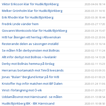
Viktor Eriksson klar för Hudik/Björkberg
2020-04-06 18:14
Melker Grönholm klar för Hudik/Björkberg
2020-03-31 14:10
Erik Rhodin klar för Hudik/Björkberg
2020-03-30 18:44
Fredrik Linde vänder hem
2020-03-27 17:20
Giovanni Monticciolo klar för Hudik/Björkberg
2020-03-24 15:47
H/B har återigen ett herrlag i Allsvenskan
2020-03-22 20:06
Resterande delen av säsongen inställd
2020-03-13 16:14
Se målen från derbyvinsten mot Bollnäs
2020-02-17 11:24
Allt inför derbyt mot Bollnäs + livelänk!
2020-02-14 13:28
Derby mot Bollnäs hemma på lördag
2020-02-11 15:23
Herrarnas bortamatch mot Timrå livesänds
2020-02-05 09:35
Jonas "Bulan" Berglund kritar på för H/B
2020-02-01 00:23
Kristoffer Asp inför matchen mot IBF Dalen
2020-01-24 11:06
Vinst i förlängning mot Ö-vik
2020-01-20 09:27
Uddamålsvinst mot Härnösand - se målen
2020-01-13 08:54
Hudik/Björkberg IBK - IBK Härnösand
2020-01-10 08:50