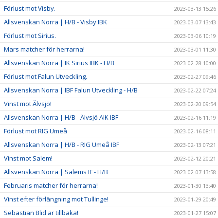
Förlust mot Visby.
2023-03-13 15:26
Allsvenskan Norra | H/B - Visby IBK
2023-03-07 13:43
Förlust mot Sirius.
2023-03-06 10:19
Mars matcher för herrarna!
2023-03-01 11:30
Allsvenskan Norra | IK Sirius IBK - H/B
2023-02-28 10:00
Förlust mot Falun Utveckling.
2023-02-27 09:46
Allsvenskan Norra | IBF Falun Utveckling - H/B
2023-02-22 07:24
Vinst mot Älvsjö!
2023-02-20 09:54
Allsvenskan Norra | H/B - Älvsjö AIK IBF
2023-02-16 11:19
Förlust mot RIG Umeå
2023-02-16 08:11
Allsvenskan Norra | H/B - RIG Umeå IBF
2023-02-13 07:21
Vinst mot Salem!
2023-02-12 20:21
Allsvenskan Norra | Salems IF - H/B
2023-02-07 13:58
Februaris matcher för herrarna!
2023-01-30 13:40
Vinst efter förlängning mot Tullinge!
2023-01-29 20:49
Sebastian Blid är tillbaka!
2023-01-27 15:07