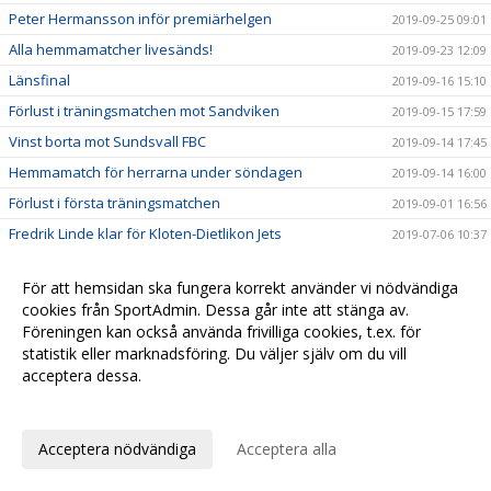
Peter Hermansson inför premiärhelgen
2019-09-25 09:01
Alla hemmamatcher livesänds!
2019-09-23 12:09
Länsfinal
2019-09-16 15:10
Förlust i träningsmatchen mot Sandviken
2019-09-15 17:59
Vinst borta mot Sundsvall FBC
2019-09-14 17:45
Hemmamatch för herrarna under söndagen
2019-09-14 16:00
Förlust i första träningsmatchen
2019-09-01 16:56
Fredrik Linde klar för Kloten-Dietlikon Jets
2019-07-06 10:37
Tränare klara för herrlaget
2019-06-26 10:01
För att hemsidan ska fungera korrekt använder vi nödvändiga
David Persson klar för nästa säsong
2019-05-29 11:13
cookies från SportAdmin. Dessa går inte att stänga av.
Elias Slagbrand Nyqvist klar för H/B
2019-05-23 20:12
Föreningen kan också använda frivilliga cookies, t.ex. för
statistik eller marknadsföring. Du väljer själv om du vill
Simon Bergström vinkar adjö
2019-05-22 12:45
acceptera dessa.
Ny målvakt klar för Hudik/Björkberg
2019-05-22 12:10
Anpassa dina val
Forward klar för Hudik/Björkberg
2019-05-17 09:34
Rasmus Blid klar för nästa säsong
Acceptera nödvändiga
Acceptera alla
2019-05-15 17:59
Erik Kindlund klar för nästa säsong
2019-05-10 13:00