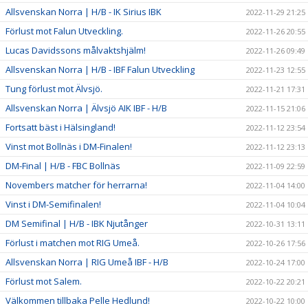
Allsvenskan Norra | H/B - IK Sirius IBK
2022-11-29 21:25
Förlust mot Falun Utveckling.
2022-11-26 20:55
Lucas Davidssons målvaktshjälm!
2022-11-26 09:49
Allsvenskan Norra | H/B - IBF Falun Utveckling
2022-11-23 12:55
Tung förlust mot Älvsjö.
2022-11-21 17:31
Allsvenskan Norra | Älvsjö AIK IBF - H/B
2022-11-15 21:06
Fortsatt bäst i Hälsingland!
2022-11-12 23:54
Vinst mot Bollnäs i DM-Finalen!
2022-11-12 23:13
DM-Final | H/B - FBC Bollnäs
2022-11-09 22:59
Novembers matcher för herrarna!
2022-11-04 14:00
Vinst i DM-Semifinalen!
2022-11-04 10:04
DM Semifinal | H/B - IBK Njutånger
2022-10-31 13:11
Förlust i matchen mot RIG Umeå.
2022-10-26 17:56
Allsvenskan Norra | RIG Umeå IBF - H/B
2022-10-24 17:00
Förlust mot Salem.
2022-10-22 20:21
Välkommen tillbaka Pelle Hedlund!
2022-10-22 10:00