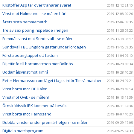
Kristoffer Asp tar över tränaransvaret
2019-12-12 21:10
Vinst mot Holmsund - se målen här!
2019-12-08 20:26
Årets sista hemmamatch
2019-12-06 08:35
Tre av sex poäng inspelade i helgen
2019-11-25 09:22
Femmålsvinst mot Sundsvall - se målen
2019-11-18 08:57
Sundsvall FBC Ungdom gästar under lördagen
2019-11-15 09:35
Första poängtappet ett faktum
2019-11-04 09:10
Biljettinfo till bortamatchen mot Bollnäs
2019-10-28 10:34
Uddamålsvinst mot Timrå
2019-10-28 10:28
Peter Hermansson om läget i laget inför Timrå-matchen
2019-10-24 09:21
Vinst borta mot IBF Dalen
2019-10-20 18:54
Vinst mot Övik - se målen!
2019-10-13 16:39
Örnsköldsvik IBK kommer på besök
2019-10-11 14:36
Vinst borta mot Härnösand
2019-10-07 10:20
Dubbla vinster under premiärhelgen - se målen
2019-09-29 17:05
Digitala matchprogram
2019-09-25 14:39