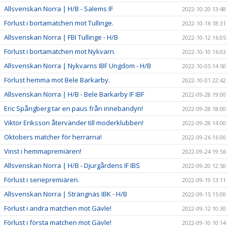
Allsvenskan Norra | H/B - Salems IF
2022-10-20 13:48
Förlust i bortamatchen mot Tullinge.
2022-10-16 18:31
Allsvenskan Norra | FBI Tullinge - H/B
2022-10-12 16:05
Förlust i bortamatchen mot Nykvarn.
2022-10-10 16:03
Allsvenskan Norra | Nykvarns IBF Ungdom - H/B
2022-10-05 14:50
Förlust hemma mot Bele Barkarby.
2022-10-01 22:42
Allsvenskan Norra | H/B - Bele Barkarby IF IBF
2022-09-28 19:00
Eric Spångberg tar en paus från innebandyn!
2022-09-28 18:00
Viktor Eriksson återvänder till moderklubben!
2022-09-28 14:00
Oktobers matcher för herrarna!
2022-09-26 16:00
Vinst i hemmapremiären!
2022-09-24 19:56
Allsvenskan Norra | H/B - Djurgårdens IF IBS
2022-09-20 12:50
Förlust i seriepremiären.
2022-09-19 13:11
Allsvenskan Norra | Strängnäs IBK - H/B
2022-09-15 15:00
Förlust i andra matchen mot Gävle!
2022-09-12 10:30
Förlust i första matchen mot Gävle!
2022-09-10 10:14