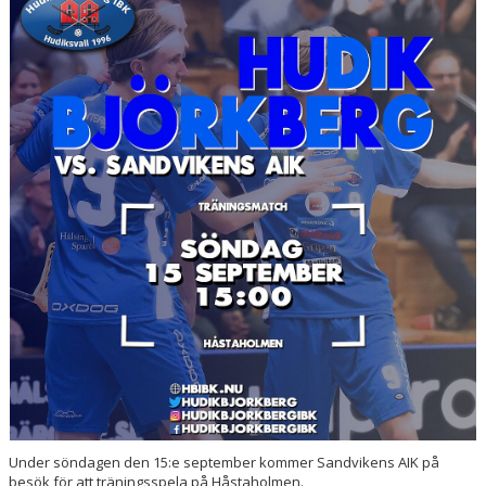
BILDER
DOKUMENT
KONTAKT
WEBBSÄNDNINGAR
Under söndagen den 15:e september kommer Sandvikens AIK på
besök för att träningsspela på Håstaholmen.