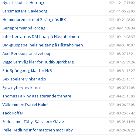
Nya tillskott till Herrlaget!
2021-12-17 13:00
Länsmästare Gävleborg
2021-11-05 22:00
Hemmapremiär mot Strängnäs IBK
2021-09-21 08:00
Seriepremiär på lördag
2021-09-17 08:34
Inför herrarnas DM-final på Håstaholmen
2021-09-14 08:37
DM-gruppspel hela helgen på Håstaholmen
2021-09-03 10:07
Axel Persson tar klivet upp
2021-08-07 15:21
Viggo Lärnvåg klar för Hudik/Björkberg
2021-07-22 09:26
Eric Spångberg klar för H/B
2021-05-31 16:27
Sex spelare vinkar adjö
2021-05-20 16:11
Fyra nyförvärv klara!
2021-05-07 17:08
Thomas Falk ny assisterande tränare
2021-04-23 16:00
Välkommen Daniel Holm!
2021-04-06 22:08
Tack Koffe!
2021-03-25 07:42
Förlust mot Täby, Sätra och Gävle
2021-03-08 11:54
Pelle Hedlund inför matchen mot Täby
2021-02-26 08:20