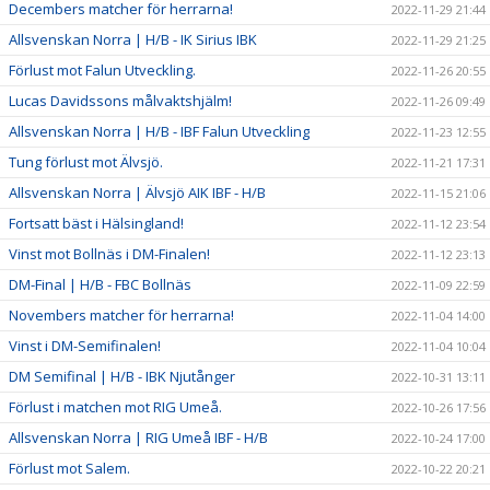
Decembers matcher för herrarna!
2022-11-29 21:44
Allsvenskan Norra | H/B - IK Sirius IBK
2022-11-29 21:25
Förlust mot Falun Utveckling.
2022-11-26 20:55
Lucas Davidssons målvaktshjälm!
2022-11-26 09:49
Allsvenskan Norra | H/B - IBF Falun Utveckling
2022-11-23 12:55
Tung förlust mot Älvsjö.
2022-11-21 17:31
Allsvenskan Norra | Älvsjö AIK IBF - H/B
2022-11-15 21:06
Fortsatt bäst i Hälsingland!
2022-11-12 23:54
Vinst mot Bollnäs i DM-Finalen!
2022-11-12 23:13
DM-Final | H/B - FBC Bollnäs
2022-11-09 22:59
Novembers matcher för herrarna!
2022-11-04 14:00
Vinst i DM-Semifinalen!
2022-11-04 10:04
DM Semifinal | H/B - IBK Njutånger
2022-10-31 13:11
Förlust i matchen mot RIG Umeå.
2022-10-26 17:56
Allsvenskan Norra | RIG Umeå IBF - H/B
2022-10-24 17:00
Förlust mot Salem.
2022-10-22 20:21