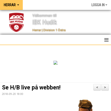
HERRAR
LOGGA IN
Välkommen till
IBK Hudik
Herrar | Division 1 Östra
HEM
NYHETER
TRUPPEN
KALENDER
Se H/B live på webben!
<
>
SPELSCHEMA
2018-09-20 18:00
TABELL