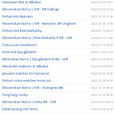
Sebastian Blid är tillbaka!
2023-01-27 15:07
Allsvenskan Norra | H/B - FBI Tullinge
2023-01-25 21:34
Förlust mot Nykvarn.
2023-01-22 21:49
Allsvenskan Norra | H/B - Nykvarns IBF Ungdom
2023-01-18 11:00
Förlust mot Bele Barkarby.
2023-01-16 08:07
Allsvenskan Norra | Bele Barkarby IF IBF - H/B
2023-01-11 11:00
Tack Lucas Davidsson!
2023-01-11 09:30
Vinst mot Djurgården!!
2023-01-08 12:03
Allvenskan Norra | Djurgårdens IF IBS - H/B
2023-01-04 09:29
Alexander Hallvars är tillbaka!
2023-01-04 09:22
Januaris matcher för herrarna!
2023-01-02 15:50
Förlust i sista matchen innan jul.
2022-12-18 20:50
Allsvenskan Norra | H/B - Strängnäs IBK
2022-12-15 09:00
Tung helg i Visby.
2022-12-12 08:38
Allsvenskan Norra | Visby IBK - H/B
2022-12-07 08:34
Delad poäng mot Sirius.
2022-12-04 19:18