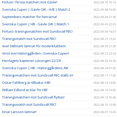
Förlust i första matchen mot Gävle!
2022-09-10 10:14
Svenska Cupen | Gävle GIK - H/B | Match 2
2022-09-08 10:00
Septembers matcher för herrarna!
2022-09-06 21:50
Svenska Cupen | HB - Gävle GIK | Match 1
2022-09-05 22:05
Förlust i träningsmatchen mot Sundsvall FBC!
2022-09-04 16:07
Träningsmatch mot Sundsvall FBC!
2022-08-31 15:41
Axel Stillmark lämnar för moderklubben!
2022-08-29 21:30
Vinst mot Hälsinggården i Svenska Cupen!
2022-08-27 23:24
Herrlagets kaptener säsongen 22/23!
2022-08-26 10:45
Svenska Cupen | HB - Hälsinggårdens AIK
2022-08-24 07:29
Träningsmatchen mot Sundsvall FBC ställs in!
2022-08-17 11:09
Oskar Fahlberg är tillbaka i HB!
2022-08-16 16:00
William Edlund är klar för HB!
2022-08-16 10:00
Träningsmatchen mot Sundsvall flyttas!
2022-08-12 10:46
Träningsmatch mot Sundsvall FBC!
2022-08-10 13:08
Einar Larsson lämnar!
2022-08-01 13:45