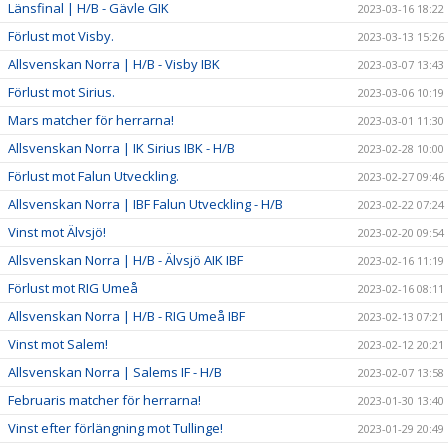
Länsfinal | H/B - Gävle GIK
2023-03-16 18:22
Förlust mot Visby.
2023-03-13 15:26
Allsvenskan Norra | H/B - Visby IBK
2023-03-07 13:43
Förlust mot Sirius.
2023-03-06 10:19
Mars matcher för herrarna!
2023-03-01 11:30
Allsvenskan Norra | IK Sirius IBK - H/B
2023-02-28 10:00
Förlust mot Falun Utveckling.
2023-02-27 09:46
Allsvenskan Norra | IBF Falun Utveckling - H/B
2023-02-22 07:24
Vinst mot Älvsjö!
2023-02-20 09:54
Allsvenskan Norra | H/B - Älvsjö AIK IBF
2023-02-16 11:19
Förlust mot RIG Umeå
2023-02-16 08:11
Allsvenskan Norra | H/B - RIG Umeå IBF
2023-02-13 07:21
Vinst mot Salem!
2023-02-12 20:21
Allsvenskan Norra | Salems IF - H/B
2023-02-07 13:58
Februaris matcher för herrarna!
2023-01-30 13:40
Vinst efter förlängning mot Tullinge!
2023-01-29 20:49