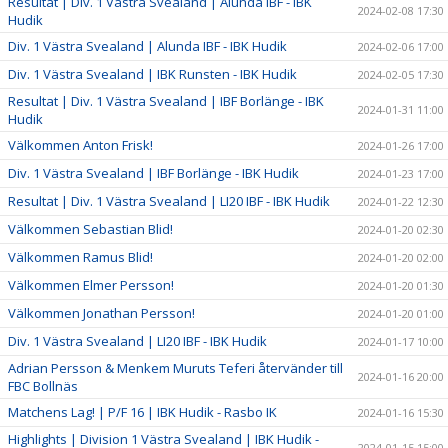
Resultat | Div. 1 Västra Svealand | Alunda IBF - IBK
2024-02-08 17:30
Hudik
Div. 1 Västra Svealand | Alunda IBF - IBK Hudik
2024-02-06 17:00
Div. 1 Västra Svealand | IBK Runsten - IBK Hudik
2024-02-05 17:30
Resultat | Div. 1 Västra Svealand | IBF Borlänge - IBK
2024-01-31 11:00
Hudik
Välkommen Anton Frisk!
2024-01-26 17:00
Div. 1 Västra Svealand | IBF Borlänge - IBK Hudik
2024-01-23 17:00
Resultat | Div. 1 Västra Svealand | LI20 IBF - IBK Hudik
2024-01-22 12:30
Välkommen Sebastian Blid!
2024-01-20 02:30
Välkommen Ramus Blid!
2024-01-20 02:00
Välkommen Elmer Persson!
2024-01-20 01:30
Välkommen Jonathan Persson!
2024-01-20 01:00
Div. 1 Västra Svealand | LI20 IBF - IBK Hudik
2024-01-17 10:00
Adrian Persson & Menkem Muruts Teferi återvänder till
2024-01-16 20:00
FBC Bollnäs
Matchens Lag! | P/F 16 | IBK Hudik - Rasbo IK
2024-01-16 15:30
Highlights | Division 1 Västra Svealand | IBK Hudik -
2024-01-15 15:00