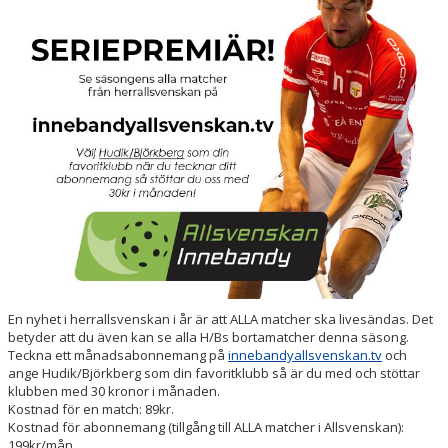
BILDER
DOKUMENT
KONTAKT
WEBBSÄNDNINGAR
En nyhet i herrallsvenskan i år är att ALLA matcher ska livesändas. Det
betyder att du även kan se alla H/Bs bortamatcher denna säsong.
Teckna ett månadsabonnemang på
innebandyallsvenskan.tv
och
ange Hudik/Björkberg som din favoritklubb så är du med och stöttar
klubben med 30 kronor i månaden.
Kostnad för en match: 89kr.
Kostnad för abonnemang (tillgång till ALLA matcher i Allsvenskan):
199kr/mån.