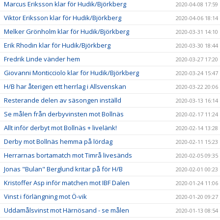
Marcus Eriksson klar för Hudik/Björkberg
2020-04-08 17:59
Viktor Eriksson klar för Hudik/Björkberg
2020-04-06 18:14
Melker Grönholm klar för Hudik/Björkberg
2020-03-31 14:10
Erik Rhodin klar för Hudik/Björkberg
2020-03-30 18:44
Fredrik Linde vänder hem
2020-03-27 17:20
Giovanni Monticciolo klar för Hudik/Björkberg
2020-03-24 15:47
H/B har återigen ett herrlag i Allsvenskan
2020-03-22 20:06
Resterande delen av säsongen inställd
2020-03-13 16:14
Se målen från derbyvinsten mot Bollnäs
2020-02-17 11:24
Allt inför derbyt mot Bollnäs + livelänk!
2020-02-14 13:28
Derby mot Bollnäs hemma på lördag
2020-02-11 15:23
Herrarnas bortamatch mot Timrå livesänds
2020-02-05 09:35
Jonas "Bulan" Berglund kritar på för H/B
2020-02-01 00:23
Kristoffer Asp inför matchen mot IBF Dalen
2020-01-24 11:06
Vinst i förlängning mot Ö-vik
2020-01-20 09:27
Uddamålsvinst mot Härnösand - se målen
2020-01-13 08:54