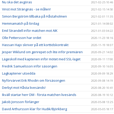
Nu ska det avgöras
2021-02-25 10:46
Vinst mot Strängnäs - se målen!
2021-02-15 14:50
Simon Bergström tillbaka på Håstaholmen
2021-02-01 11:35
Hemmamatch på lördag
2021-01-14 08:02
Emil Strandell inför matchen mot AIK
2021-01-03 04:22
Olle Pettersson har ordet
2020-11-23 18:16
Hassan Hajo skriver på ett korttidskontrakt
2020-11-19 18:07
Jesper Wiklund om genrepet och lite inför premiären
2020-09-21 14:02
Lägeskoll med kaptenen inför mötet med SSL-laget
2020-09-11 17:00
Fredrik Samuelsson inför säsongen
2020-09-10 16:05
Lagkaptener utsedda
2020-09-09 18:29
Nyförvärvet Erik Rhodin om försäsongen
2020-09-08 14:19
Derbyt mot Håsta livesänds!
2020-08-20 10:41
Ikväll startar herr DM - första matchen livesänds
2020-08-19 10:12
Jakob Jonsson förlänger
2020-05-08 13:25
David Arthursson klar för Hudik/Björkberg
2020-05-05 18:17