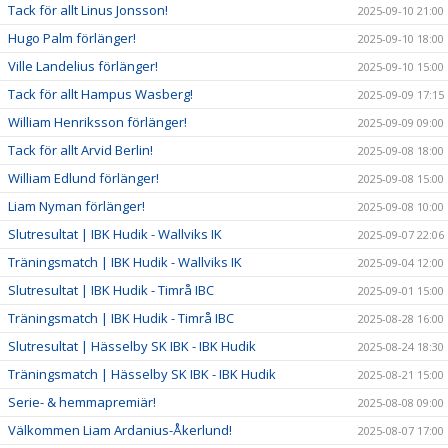
Tack för allt Linus Jonsson!
2025-09-10 21:00
Hugo Palm förlänger!
2025-09-10 18:00
Ville Landelius förlänger!
2025-09-10 15:00
Tack för allt Hampus Wasberg!
2025-09-09 17:15
William Henriksson förlänger!
2025-09-09 09:00
Tack för allt Arvid Berlin!
2025-09-08 18:00
William Edlund förlänger!
2025-09-08 15:00
Liam Nyman förlänger!
2025-09-08 10:00
Slutresultat | IBK Hudik - Wallviks IK
2025-09-07 22:06
Träningsmatch | IBK Hudik - Wallviks IK
2025-09-04 12:00
Slutresultat | IBK Hudik - Timrå IBC
2025-09-01 15:00
Träningsmatch | IBK Hudik - Timrå IBC
2025-08-28 16:00
Slutresultat | Hässelby SK IBK - IBK Hudik
2025-08-24 18:30
Träningsmatch | Hässelby SK IBK - IBK Hudik
2025-08-21 15:00
Serie- & hemmapremiär!
2025-08-08 09:00
Välkommen Liam Ardanius-Åkerlund!
2025-08-07 17:00