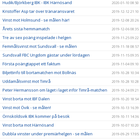
Hudik/Björkberg IBK - IBK Härnösand
2020-01-10 08:50
Kristoffer Asp tar över tränaransvaret
2019-12-12 21:10
Vinst mot Holmsund - se målen här!
2019-12-08 20:26
Årets sista hemmamatch
2019-12-06 08:35
Tre av sex poäng inspelade i helgen
2019-11-25 09:22
Femmålsvinst mot Sundsvall - se målen
2019-11-18 08:57
Sundsvall FBC Ungdom gästar under lördagen
2019-11-15 09:35
Första poängtappet ett faktum
2019-11-04 09:10
Biljettinfo till bortamatchen mot Bollnäs
2019-10-28 10:34
Uddamålsvinst mot Timrå
2019-10-28 10:28
Peter Hermansson om läget i laget inför Timrå-matchen
2019-10-24 09:21
Vinst borta mot IBF Dalen
2019-10-20 18:54
Vinst mot Övik - se målen!
2019-10-13 16:39
Örnsköldsvik IBK kommer på besök
2019-10-11 14:36
Vinst borta mot Härnösand
2019-10-07 10:20
Dubbla vinster under premiärhelgen - se målen
2019-09-29 17:05