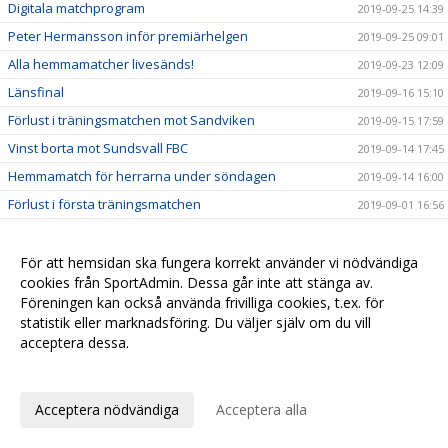
Digitala matchprogram
2019-09-25 14:39
Peter Hermansson inför premiärhelgen
2019-09-25 09:01
Alla hemmamatcher livesänds!
2019-09-23 12:09
Länsfinal
2019-09-16 15:10
Förlust i träningsmatchen mot Sandviken
2019-09-15 17:59
Vinst borta mot Sundsvall FBC
2019-09-14 17:45
Hemmamatch för herrarna under söndagen
2019-09-14 16:00
Förlust i första träningsmatchen
2019-09-01 16:56
Fredrik Linde klar för Kloten-Dietlikon Jets
2019-07-06 10:37
Tränare klara för herrlaget
För att hemsidan ska fungera korrekt använder vi nödvändiga
2019-06-26 10:01
cookies från SportAdmin. Dessa går inte att stänga av.
David Persson klar för nästa säsong
2019-05-29 11:13
Föreningen kan också använda frivilliga cookies, t.ex. för
Elias Slagbrand Nyqvist klar för H/B
2019-05-23 20:12
statistik eller marknadsföring. Du väljer själv om du vill
acceptera dessa.
Simon Bergström vinkar adjö
2019-05-22 12:45
Anpassa dina val
Ny målvakt klar för Hudik/Björkberg
2019-05-22 12:10
Forward klar för Hudik/Björkberg
2019-05-17 09:34
Acceptera nödvändiga
Acceptera alla
Rasmus Blid klar för nästa säsong
2019-05-15 17:59