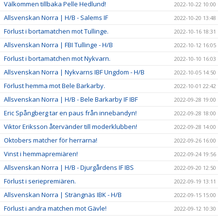
Välkommen tillbaka Pelle Hedlund!
2022-10-22 10:00
Allsvenskan Norra | H/B - Salems IF
2022-10-20 13:48
Förlust i bortamatchen mot Tullinge.
2022-10-16 18:31
Allsvenskan Norra | FBI Tullinge - H/B
2022-10-12 16:05
Förlust i bortamatchen mot Nykvarn.
2022-10-10 16:03
Allsvenskan Norra | Nykvarns IBF Ungdom - H/B
2022-10-05 14:50
Förlust hemma mot Bele Barkarby.
2022-10-01 22:42
Allsvenskan Norra | H/B - Bele Barkarby IF IBF
2022-09-28 19:00
Eric Spångberg tar en paus från innebandyn!
2022-09-28 18:00
Viktor Eriksson återvänder till moderklubben!
2022-09-28 14:00
Oktobers matcher för herrarna!
2022-09-26 16:00
Vinst i hemmapremiären!
2022-09-24 19:56
Allsvenskan Norra | H/B - Djurgårdens IF IBS
2022-09-20 12:50
Förlust i seriepremiären.
2022-09-19 13:11
Allsvenskan Norra | Strängnäs IBK - H/B
2022-09-15 15:00
Förlust i andra matchen mot Gävle!
2022-09-12 10:30