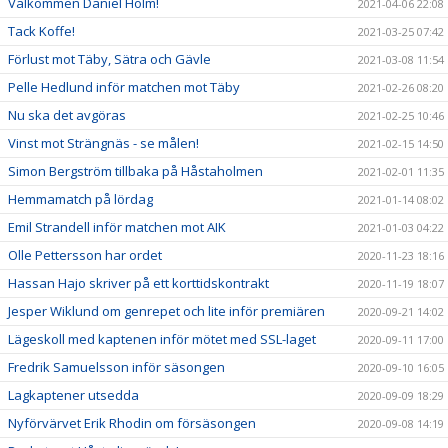
Välkommen Daniel Holm!
2021-04-06 22:08
Tack Koffe!
2021-03-25 07:42
Förlust mot Täby, Sätra och Gävle
2021-03-08 11:54
Pelle Hedlund inför matchen mot Täby
2021-02-26 08:20
Nu ska det avgöras
2021-02-25 10:46
Vinst mot Strängnäs - se målen!
2021-02-15 14:50
Simon Bergström tillbaka på Håstaholmen
2021-02-01 11:35
Hemmamatch på lördag
2021-01-14 08:02
Emil Strandell inför matchen mot AIK
2021-01-03 04:22
Olle Pettersson har ordet
2020-11-23 18:16
Hassan Hajo skriver på ett korttidskontrakt
2020-11-19 18:07
Jesper Wiklund om genrepet och lite inför premiären
2020-09-21 14:02
Lägeskoll med kaptenen inför mötet med SSL-laget
2020-09-11 17:00
Fredrik Samuelsson inför säsongen
2020-09-10 16:05
Lagkaptener utsedda
2020-09-09 18:29
Nyförvärvet Erik Rhodin om försäsongen
2020-09-08 14:19