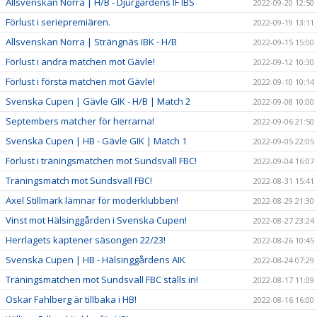
Allsvenskan Norra | H/B - Djurgårdens IF IBS
2022-09-20 12:50
Förlust i seriepremiären.
2022-09-19 13:11
Allsvenskan Norra | Strängnäs IBK - H/B
2022-09-15 15:00
Förlust i andra matchen mot Gävle!
2022-09-12 10:30
Förlust i första matchen mot Gävle!
2022-09-10 10:14
Svenska Cupen | Gävle GIK - H/B | Match 2
2022-09-08 10:00
Septembers matcher för herrarna!
2022-09-06 21:50
Svenska Cupen | HB - Gävle GIK | Match 1
2022-09-05 22:05
Förlust i träningsmatchen mot Sundsvall FBC!
2022-09-04 16:07
Träningsmatch mot Sundsvall FBC!
2022-08-31 15:41
Axel Stillmark lämnar för moderklubben!
2022-08-29 21:30
Vinst mot Hälsinggården i Svenska Cupen!
2022-08-27 23:24
Herrlagets kaptener säsongen 22/23!
2022-08-26 10:45
Svenska Cupen | HB - Hälsinggårdens AIK
2022-08-24 07:29
Träningsmatchen mot Sundsvall FBC ställs in!
2022-08-17 11:09
Oskar Fahlberg är tillbaka i HB!
2022-08-16 16:00