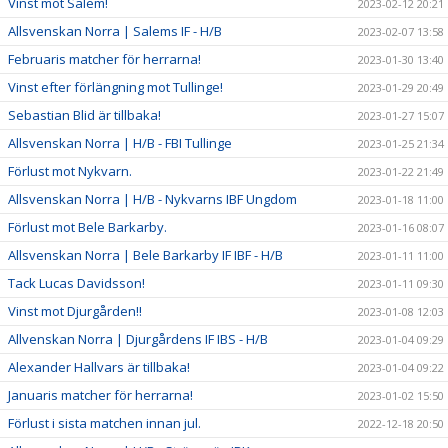
Vinst mot Salem!
2023-02-12 20:21
Allsvenskan Norra | Salems IF - H/B
2023-02-07 13:58
Februaris matcher för herrarna!
2023-01-30 13:40
Vinst efter förlängning mot Tullinge!
2023-01-29 20:49
Sebastian Blid är tillbaka!
2023-01-27 15:07
Allsvenskan Norra | H/B - FBI Tullinge
2023-01-25 21:34
Förlust mot Nykvarn.
2023-01-22 21:49
Allsvenskan Norra | H/B - Nykvarns IBF Ungdom
2023-01-18 11:00
Förlust mot Bele Barkarby.
2023-01-16 08:07
Allsvenskan Norra | Bele Barkarby IF IBF - H/B
2023-01-11 11:00
Tack Lucas Davidsson!
2023-01-11 09:30
Vinst mot Djurgården!!
2023-01-08 12:03
Allvenskan Norra | Djurgårdens IF IBS - H/B
2023-01-04 09:29
Alexander Hallvars är tillbaka!
2023-01-04 09:22
Januaris matcher för herrarna!
2023-01-02 15:50
Förlust i sista matchen innan jul.
2022-12-18 20:50