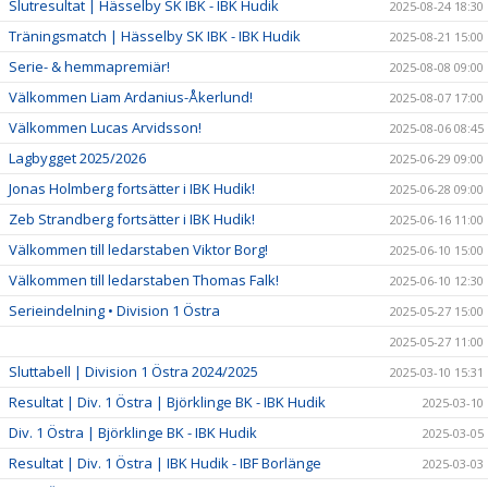
Slutresultat | Hässelby SK IBK - IBK Hudik
2025-08-24 18:30
Träningsmatch | Hässelby SK IBK - IBK Hudik
2025-08-21 15:00
Serie- & hemmapremiär!
2025-08-08 09:00
Välkommen Liam Ardanius-Åkerlund!
2025-08-07 17:00
Välkommen Lucas Arvidsson!
2025-08-06 08:45
Lagbygget 2025/2026
2025-06-29 09:00
Jonas Holmberg fortsätter i IBK Hudik!
2025-06-28 09:00
Zeb Strandberg fortsätter i IBK Hudik!
2025-06-16 11:00
Välkommen till ledarstaben Viktor Borg!
2025-06-10 15:00
Välkommen till ledarstaben Thomas Falk!
2025-06-10 12:30
Serieindelning • Division 1 Östra
2025-05-27 15:00
2025-05-27 11:00
Sluttabell | Division 1 Östra 2024/2025
2025-03-10 15:31
Resultat | Div. 1 Östra | Björklinge BK - IBK Hudik
2025-03-10
Div. 1 Östra | Björklinge BK - IBK Hudik
2025-03-05
Resultat | Div. 1 Östra | IBK Hudik - IBF Borlänge
2025-03-03