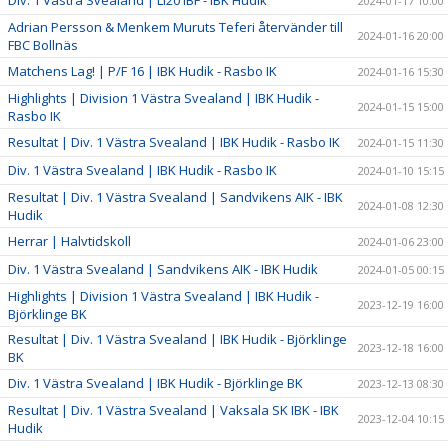
Div. 1 Västra Svealand | LI20 IBF - IBK Hudik
2024-01-17 10:00
Adrian Persson & Menkem Muruts Teferi återvänder till
2024-01-16 20:00
FBC Bollnäs
Matchens Lag! | P/F 16 | IBK Hudik - Rasbo IK
2024-01-16 15:30
Highlights | Division 1 Västra Svealand | IBK Hudik -
2024-01-15 15:00
Rasbo IK
Resultat | Div. 1 Västra Svealand | IBK Hudik - Rasbo IK
2024-01-15 11:30
Div. 1 Västra Svealand | IBK Hudik - Rasbo IK
2024-01-10 15:15
Resultat | Div. 1 Västra Svealand | Sandvikens AIK - IBK
2024-01-08 12:30
Hudik
Herrar | Halvtidskoll
2024-01-06 23:00
Div. 1 Västra Svealand | Sandvikens AIK - IBK Hudik
2024-01-05 00:15
Highlights | Division 1 Västra Svealand | IBK Hudik -
2023-12-19 16:00
Björklinge BK
Resultat | Div. 1 Västra Svealand | IBK Hudik - Björklinge
2023-12-18 16:00
BK
Div. 1 Västra Svealand | IBK Hudik - Björklinge BK
2023-12-13 08:30
Resultat | Div. 1 Västra Svealand | Vaksala SK IBK - IBK
2023-12-04 10:15
Hudik