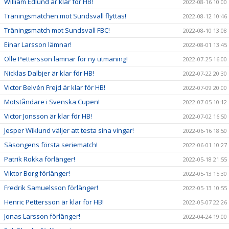
William Edlund är klar för HB!
2022-08-16 10:00
Träningsmatchen mot Sundsvall flyttas!
2022-08-12 10:46
Träningsmatch mot Sundsvall FBC!
2022-08-10 13:08
Einar Larsson lämnar!
2022-08-01 13:45
Olle Pettersson lämnar för ny utmaning!
2022-07-25 16:00
Nicklas Dalbjer är klar för HB!
2022-07-22 20:30
Victor Belvén Frejd är klar för HB!
2022-07-09 20:00
Motståndare i Svenska Cupen!
2022-07-05 10:12
Victor Jonsson är klar för HB!
2022-07-02 16:50
Jesper Wiklund väljer att testa sina vingar!
2022-06-16 18:50
Säsongens första seriematch!
2022-06-01 10:27
Patrik Rokka förlänger!
2022-05-18 21:55
Viktor Borg förlänger!
2022-05-13 15:30
Fredrik Samuelsson förlänger!
2022-05-13 10:55
Henric Pettersson är klar för HB!
2022-05-07 22:26
Jonas Larsson förlänger!
2022-04-24 19:00