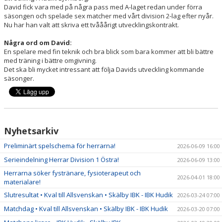
David fick vara med på några pass med A-laget redan under förra
säsongen och spelade sex matcher med vårt division 2-lag efter nyår.
Nu har han valt att skriva ett tvååårigt utvecklingskontrakt.
Några ord om David:
En spelare med fin teknik och bra blick som bara kommer att bli bättre
med träning i bättre omgivning.
Det ska bli mycket intressant att följa Davids utveckling kommande
säsonger.
Nyhetsarkiv
Preliminärt spelschema för herrarna!
2026-06-09 16:00
Serieindelning Herrar Division 1 Östra!
2026-06-09 13:00
Herrarna söker fystränare, fysioterapeut och
2026-04-01 18:00
materialare!
Slutresultat • Kval till Allsvenskan • Skälby IBK - IBK Hudik
2026-03-24 07:00
Matchdag • Kval till Allsvenskan • Skälby IBK - IBK Hudik
2026-03-20 07:00