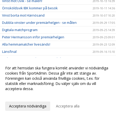
Vinst mot Övik - se målen!
2019-10-13 16:39
Örnsköldsvik IBK kommer på besök
2019-10-11 14:36
Vinst borta mot Härnösand
2019-10-07 10:20
Dubbla vinster under premiärhelgen - se målen
2019-09-29 17:05
Digitala matchprogram
2019-09-25 14:39
Peter Hermansson inför premiärhelgen
2019-09-25 09:01
Alla hemmamatcher livesänds!
2019-09-23 12:09
Länsfinal
2019-09-16 15:10
Förlust i träningsmatchen mot Sandviken
2019-09-15 17:59
Vinst borta mot Sundsvall FBC
2019-09-14 17:45
För att hemsidan ska fungera korrekt använder vi nödvändiga
cookies från SportAdmin. Dessa går inte att stänga av.
Hemmamatch för herrarna under söndagen
2019-09-14 16:00
Föreningen kan också använda frivilliga cookies, t.ex. för
Förlust i första träningsmatchen
2019-09-01 16:56
statistik eller marknadsföring. Du väljer själv om du vill
Fredrik Linde klar för Kloten-Dietlikon Jets
2019-07-06 10:37
acceptera dessa.
Tränare klara för herrlaget
Anpassa dina val
2019-06-26 10:01
David Persson klar för nästa säsong
2019-05-29 11:13
Acceptera nödvändiga
Acceptera alla
Elias Slagbrand Nyqvist klar för H/B
2019-05-23 20:12