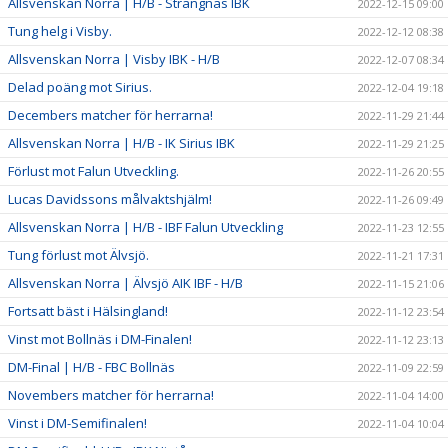
Allsvenskan Norra | H/B - Strängnäs IBK
2022-12-15 09:00
Tung helg i Visby.
2022-12-12 08:38
Allsvenskan Norra | Visby IBK - H/B
2022-12-07 08:34
Delad poäng mot Sirius.
2022-12-04 19:18
Decembers matcher för herrarna!
2022-11-29 21:44
Allsvenskan Norra | H/B - IK Sirius IBK
2022-11-29 21:25
Förlust mot Falun Utveckling.
2022-11-26 20:55
Lucas Davidssons målvaktshjälm!
2022-11-26 09:49
Allsvenskan Norra | H/B - IBF Falun Utveckling
2022-11-23 12:55
Tung förlust mot Älvsjö.
2022-11-21 17:31
Allsvenskan Norra | Älvsjö AIK IBF - H/B
2022-11-15 21:06
Fortsatt bäst i Hälsingland!
2022-11-12 23:54
Vinst mot Bollnäs i DM-Finalen!
2022-11-12 23:13
DM-Final | H/B - FBC Bollnäs
2022-11-09 22:59
Novembers matcher för herrarna!
2022-11-04 14:00
Vinst i DM-Semifinalen!
2022-11-04 10:04