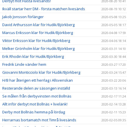
Derbyt mot Håsta livesänds!
2020-08-20 10:41
Ikväll startar herr DM - första matchen livesänds
2020-08-19 10:12
Jakob Jonsson förlänger
2020-05-08 13:25
David Arthursson klar för Hudik/Björkberg
2020-05-05 18:17
Marcus Eriksson klar för Hudik/Björkberg
2020-04-08 17:59
Viktor Eriksson klar för Hudik/Björkberg
2020-04-06 18:14
Melker Grönholm klar för Hudik/Björkberg
2020-03-31 14:10
Erik Rhodin klar för Hudik/Björkberg
2020-03-30 18:44
Fredrik Linde vänder hem
2020-03-27 17:20
Giovanni Monticciolo klar för Hudik/Björkberg
2020-03-24 15:47
H/B har återigen ett herrlag i Allsvenskan
2020-03-22 20:06
Resterande delen av säsongen inställd
2020-03-13 16:14
Se målen från derbyvinsten mot Bollnäs
2020-02-17 11:24
Allt inför derbyt mot Bollnäs + livelänk!
2020-02-14 13:28
Derby mot Bollnäs hemma på lördag
2020-02-11 15:23
Herrarnas bortamatch mot Timrå livesänds
2020-02-05 09:35