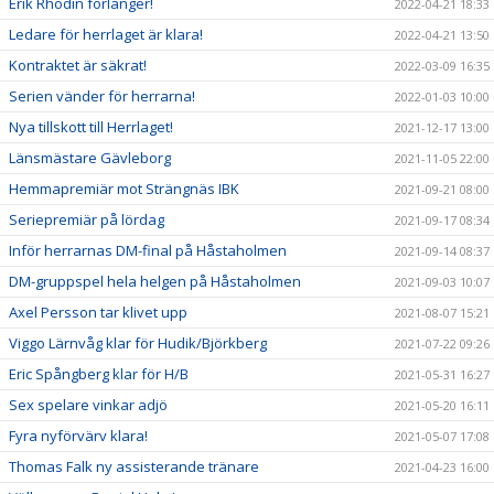
Erik Rhodin förlänger!
2022-04-21 18:33
Ledare för herrlaget är klara!
2022-04-21 13:50
Kontraktet är säkrat!
2022-03-09 16:35
Serien vänder för herrarna!
2022-01-03 10:00
Nya tillskott till Herrlaget!
2021-12-17 13:00
Länsmästare Gävleborg
2021-11-05 22:00
Hemmapremiär mot Strängnäs IBK
2021-09-21 08:00
Seriepremiär på lördag
2021-09-17 08:34
Inför herrarnas DM-final på Håstaholmen
2021-09-14 08:37
DM-gruppspel hela helgen på Håstaholmen
2021-09-03 10:07
Axel Persson tar klivet upp
2021-08-07 15:21
Viggo Lärnvåg klar för Hudik/Björkberg
2021-07-22 09:26
Eric Spångberg klar för H/B
2021-05-31 16:27
Sex spelare vinkar adjö
2021-05-20 16:11
Fyra nyförvärv klara!
2021-05-07 17:08
Thomas Falk ny assisterande tränare
2021-04-23 16:00