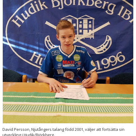
BILDER
DOKUMENT
KONTAKT
WEBBSÄNDNINGAR
David Persson, Njutångers talang född 2001, väljer att fortsätta sin
utveckling i Hudik/Björkberg.