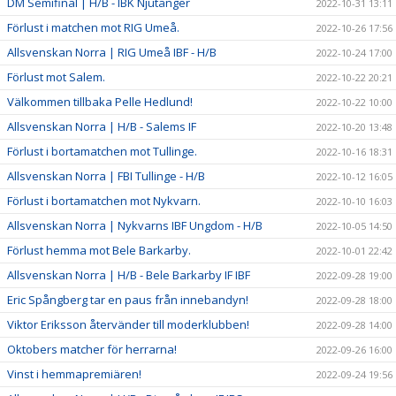
DM Semifinal | H/B - IBK Njutånger
2022-10-31 13:11
Förlust i matchen mot RIG Umeå.
2022-10-26 17:56
Allsvenskan Norra | RIG Umeå IBF - H/B
2022-10-24 17:00
Förlust mot Salem.
2022-10-22 20:21
Välkommen tillbaka Pelle Hedlund!
2022-10-22 10:00
Allsvenskan Norra | H/B - Salems IF
2022-10-20 13:48
Förlust i bortamatchen mot Tullinge.
2022-10-16 18:31
Allsvenskan Norra | FBI Tullinge - H/B
2022-10-12 16:05
Förlust i bortamatchen mot Nykvarn.
2022-10-10 16:03
Allsvenskan Norra | Nykvarns IBF Ungdom - H/B
2022-10-05 14:50
Förlust hemma mot Bele Barkarby.
2022-10-01 22:42
Allsvenskan Norra | H/B - Bele Barkarby IF IBF
2022-09-28 19:00
Eric Spångberg tar en paus från innebandyn!
2022-09-28 18:00
Viktor Eriksson återvänder till moderklubben!
2022-09-28 14:00
Oktobers matcher för herrarna!
2022-09-26 16:00
Vinst i hemmapremiären!
2022-09-24 19:56