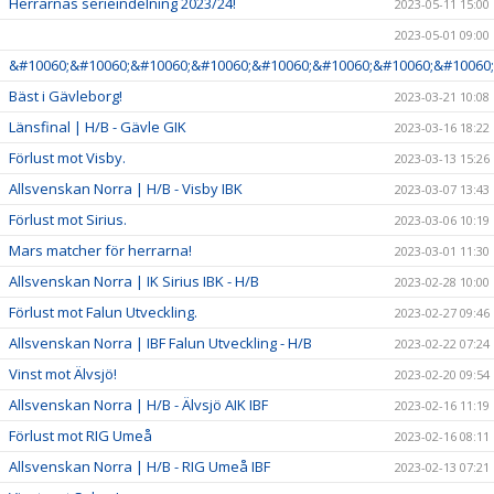
Herrarnas serieindelning 2023/24!
2023-05-11 15:00
2023-05-01 09:00
&#10060;&#10060;&#10060;&#10060;&#10060;&#10060;&#10060;&#10060;
Bäst i Gävleborg!
2023-03-21 10:08
Länsfinal | H/B - Gävle GIK
2023-03-16 18:22
Förlust mot Visby.
2023-03-13 15:26
Allsvenskan Norra | H/B - Visby IBK
2023-03-07 13:43
Förlust mot Sirius.
2023-03-06 10:19
Mars matcher för herrarna!
2023-03-01 11:30
Allsvenskan Norra | IK Sirius IBK - H/B
2023-02-28 10:00
Förlust mot Falun Utveckling.
2023-02-27 09:46
Allsvenskan Norra | IBF Falun Utveckling - H/B
2023-02-22 07:24
Vinst mot Älvsjö!
2023-02-20 09:54
Allsvenskan Norra | H/B - Älvsjö AIK IBF
2023-02-16 11:19
Förlust mot RIG Umeå
2023-02-16 08:11
Allsvenskan Norra | H/B - RIG Umeå IBF
2023-02-13 07:21