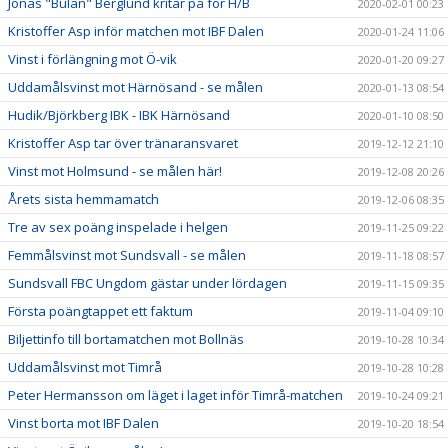
Jonas "Bulan" Berglund kritar på för H/B
2020-02-01 00:23
Kristoffer Asp inför matchen mot IBF Dalen
2020-01-24 11:06
Vinst i förlängning mot Ö-vik
2020-01-20 09:27
Uddamålsvinst mot Härnösand - se målen
2020-01-13 08:54
Hudik/Björkberg IBK - IBK Härnösand
2020-01-10 08:50
Kristoffer Asp tar över tränaransvaret
2019-12-12 21:10
Vinst mot Holmsund - se målen här!
2019-12-08 20:26
Årets sista hemmamatch
2019-12-06 08:35
Tre av sex poäng inspelade i helgen
2019-11-25 09:22
Femmålsvinst mot Sundsvall - se målen
2019-11-18 08:57
Sundsvall FBC Ungdom gästar under lördagen
2019-11-15 09:35
Första poängtappet ett faktum
2019-11-04 09:10
Biljettinfo till bortamatchen mot Bollnäs
2019-10-28 10:34
Uddamålsvinst mot Timrå
2019-10-28 10:28
Peter Hermansson om läget i laget inför Timrå-matchen
2019-10-24 09:21
Vinst borta mot IBF Dalen
2019-10-20 18:54