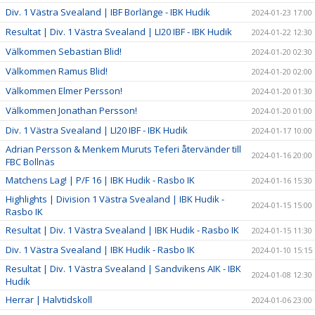
Div. 1 Västra Svealand | IBF Borlänge - IBK Hudik
2024-01-23 17:00
Resultat | Div. 1 Västra Svealand | LI20 IBF - IBK Hudik
2024-01-22 12:30
Välkommen Sebastian Blid!
2024-01-20 02:30
Välkommen Ramus Blid!
2024-01-20 02:00
Välkommen Elmer Persson!
2024-01-20 01:30
Välkommen Jonathan Persson!
2024-01-20 01:00
Div. 1 Västra Svealand | LI20 IBF - IBK Hudik
2024-01-17 10:00
Adrian Persson & Menkem Muruts Teferi återvänder till
2024-01-16 20:00
FBC Bollnäs
Matchens Lag! | P/F 16 | IBK Hudik - Rasbo IK
2024-01-16 15:30
Highlights | Division 1 Västra Svealand | IBK Hudik -
2024-01-15 15:00
Rasbo IK
Resultat | Div. 1 Västra Svealand | IBK Hudik - Rasbo IK
2024-01-15 11:30
Div. 1 Västra Svealand | IBK Hudik - Rasbo IK
2024-01-10 15:15
Resultat | Div. 1 Västra Svealand | Sandvikens AIK - IBK
2024-01-08 12:30
Hudik
Herrar | Halvtidskoll
2024-01-06 23:00