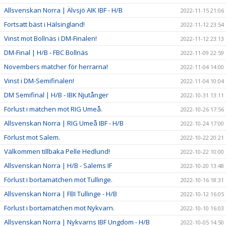
Allsvenskan Norra | Älvsjö AIK IBF - H/B
2022-11-15 21:06
Fortsatt bäst i Hälsingland!
2022-11-12 23:54
Vinst mot Bollnäs i DM-Finalen!
2022-11-12 23:13
DM-Final | H/B - FBC Bollnäs
2022-11-09 22:59
Novembers matcher för herrarna!
2022-11-04 14:00
Vinst i DM-Semifinalen!
2022-11-04 10:04
DM Semifinal | H/B - IBK Njutånger
2022-10-31 13:11
Förlust i matchen mot RIG Umeå.
2022-10-26 17:56
Allsvenskan Norra | RIG Umeå IBF - H/B
2022-10-24 17:00
Förlust mot Salem.
2022-10-22 20:21
Välkommen tillbaka Pelle Hedlund!
2022-10-22 10:00
Allsvenskan Norra | H/B - Salems IF
2022-10-20 13:48
Förlust i bortamatchen mot Tullinge.
2022-10-16 18:31
Allsvenskan Norra | FBI Tullinge - H/B
2022-10-12 16:05
Förlust i bortamatchen mot Nykvarn.
2022-10-10 16:03
Allsvenskan Norra | Nykvarns IBF Ungdom - H/B
2022-10-05 14:50