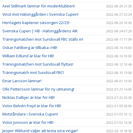
Axel Stillmark lämnar för moderklubben!
2022-08-29 21:30
Vinst mot Hälsinggården i Svenska Cupen!
2022-08-27 23:24
Herrlagets kaptener säsongen 22/23!
2022-08-26 10:45
Svenska Cupen | HB - Hälsinggårdens AIK
2022-08-24 07:29
Träningsmatchen mot Sundsvall FBC ställs in!
2022-08-17 11:09
Oskar Fahlberg är tillbaka i HB!
2022-08-16 16:00
William Edlund är klar för HB!
2022-08-16 10:00
Träningsmatchen mot Sundsvall flyttas!
2022-08-12 10:46
Träningsmatch mot Sundsvall FBC!
2022-08-10 13:08
Einar Larsson lämnar!
2022-08-01 13:45
Olle Pettersson lämnar för ny utmaning!
2022-07-25 16:00
Nicklas Dalbjer är klar för HB!
2022-07-22 20:30
Victor Belvén Frejd är klar för HB!
2022-07-09 20:00
Motståndare i Svenska Cupen!
2022-07-05 10:12
Victor Jonsson är klar för HB!
2022-07-02 16:50
Jesper Wiklund väljer att testa sina vingar!
2022-06-16 18:50