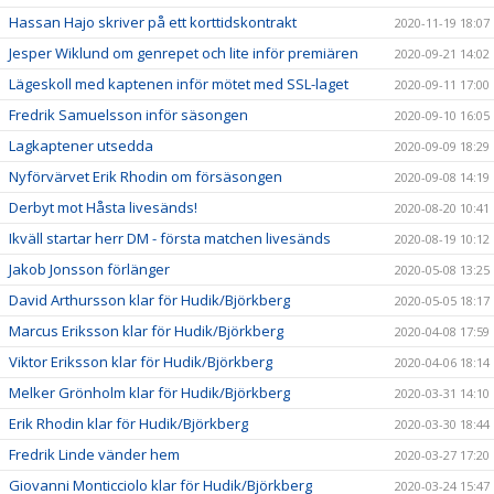
Hassan Hajo skriver på ett korttidskontrakt
2020-11-19 18:07
Jesper Wiklund om genrepet och lite inför premiären
2020-09-21 14:02
Lägeskoll med kaptenen inför mötet med SSL-laget
2020-09-11 17:00
Fredrik Samuelsson inför säsongen
2020-09-10 16:05
Lagkaptener utsedda
2020-09-09 18:29
Nyförvärvet Erik Rhodin om försäsongen
2020-09-08 14:19
Derbyt mot Håsta livesänds!
2020-08-20 10:41
Ikväll startar herr DM - första matchen livesänds
2020-08-19 10:12
Jakob Jonsson förlänger
2020-05-08 13:25
David Arthursson klar för Hudik/Björkberg
2020-05-05 18:17
Marcus Eriksson klar för Hudik/Björkberg
2020-04-08 17:59
Viktor Eriksson klar för Hudik/Björkberg
2020-04-06 18:14
Melker Grönholm klar för Hudik/Björkberg
2020-03-31 14:10
Erik Rhodin klar för Hudik/Björkberg
2020-03-30 18:44
Fredrik Linde vänder hem
2020-03-27 17:20
Giovanni Monticciolo klar för Hudik/Björkberg
2020-03-24 15:47