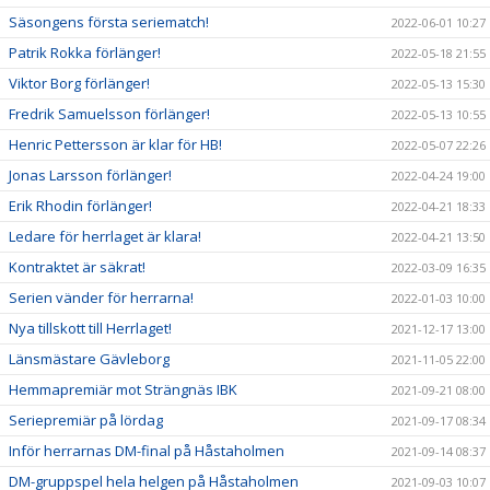
Säsongens första seriematch!
2022-06-01 10:27
Patrik Rokka förlänger!
2022-05-18 21:55
Viktor Borg förlänger!
2022-05-13 15:30
Fredrik Samuelsson förlänger!
2022-05-13 10:55
Henric Pettersson är klar för HB!
2022-05-07 22:26
Jonas Larsson förlänger!
2022-04-24 19:00
Erik Rhodin förlänger!
2022-04-21 18:33
Ledare för herrlaget är klara!
2022-04-21 13:50
Kontraktet är säkrat!
2022-03-09 16:35
Serien vänder för herrarna!
2022-01-03 10:00
Nya tillskott till Herrlaget!
2021-12-17 13:00
Länsmästare Gävleborg
2021-11-05 22:00
Hemmapremiär mot Strängnäs IBK
2021-09-21 08:00
Seriepremiär på lördag
2021-09-17 08:34
Inför herrarnas DM-final på Håstaholmen
2021-09-14 08:37
DM-gruppspel hela helgen på Håstaholmen
2021-09-03 10:07