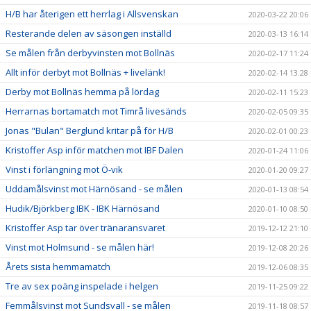
H/B har återigen ett herrlag i Allsvenskan
2020-03-22 20:06
Resterande delen av säsongen inställd
2020-03-13 16:14
Se målen från derbyvinsten mot Bollnäs
2020-02-17 11:24
Allt inför derbyt mot Bollnäs + livelänk!
2020-02-14 13:28
Derby mot Bollnäs hemma på lördag
2020-02-11 15:23
Herrarnas bortamatch mot Timrå livesänds
2020-02-05 09:35
Jonas "Bulan" Berglund kritar på för H/B
2020-02-01 00:23
Kristoffer Asp inför matchen mot IBF Dalen
2020-01-24 11:06
Vinst i förlängning mot Ö-vik
2020-01-20 09:27
Uddamålsvinst mot Härnösand - se målen
2020-01-13 08:54
Hudik/Björkberg IBK - IBK Härnösand
2020-01-10 08:50
Kristoffer Asp tar över tränaransvaret
2019-12-12 21:10
Vinst mot Holmsund - se målen här!
2019-12-08 20:26
Årets sista hemmamatch
2019-12-06 08:35
Tre av sex poäng inspelade i helgen
2019-11-25 09:22
Femmålsvinst mot Sundsvall - se målen
2019-11-18 08:57