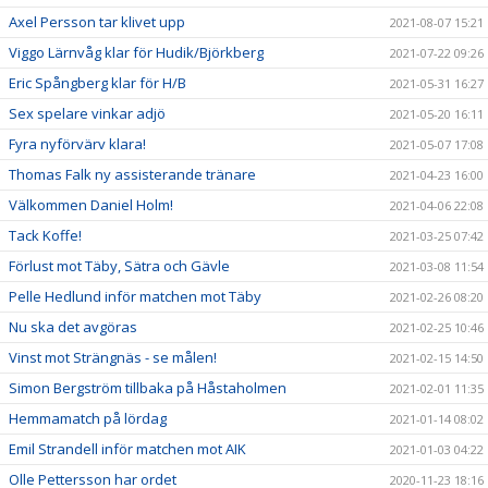
Axel Persson tar klivet upp
2021-08-07 15:21
Viggo Lärnvåg klar för Hudik/Björkberg
2021-07-22 09:26
Eric Spångberg klar för H/B
2021-05-31 16:27
Sex spelare vinkar adjö
2021-05-20 16:11
Fyra nyförvärv klara!
2021-05-07 17:08
Thomas Falk ny assisterande tränare
2021-04-23 16:00
Välkommen Daniel Holm!
2021-04-06 22:08
Tack Koffe!
2021-03-25 07:42
Förlust mot Täby, Sätra och Gävle
2021-03-08 11:54
Pelle Hedlund inför matchen mot Täby
2021-02-26 08:20
Nu ska det avgöras
2021-02-25 10:46
Vinst mot Strängnäs - se målen!
2021-02-15 14:50
Simon Bergström tillbaka på Håstaholmen
2021-02-01 11:35
Hemmamatch på lördag
2021-01-14 08:02
Emil Strandell inför matchen mot AIK
2021-01-03 04:22
Olle Pettersson har ordet
2020-11-23 18:16