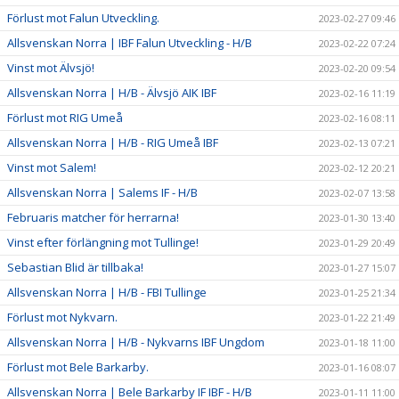
Förlust mot Falun Utveckling.
2023-02-27 09:46
Allsvenskan Norra | IBF Falun Utveckling - H/B
2023-02-22 07:24
Vinst mot Älvsjö!
2023-02-20 09:54
Allsvenskan Norra | H/B - Älvsjö AIK IBF
2023-02-16 11:19
Förlust mot RIG Umeå
2023-02-16 08:11
Allsvenskan Norra | H/B - RIG Umeå IBF
2023-02-13 07:21
Vinst mot Salem!
2023-02-12 20:21
Allsvenskan Norra | Salems IF - H/B
2023-02-07 13:58
Februaris matcher för herrarna!
2023-01-30 13:40
Vinst efter förlängning mot Tullinge!
2023-01-29 20:49
Sebastian Blid är tillbaka!
2023-01-27 15:07
Allsvenskan Norra | H/B - FBI Tullinge
2023-01-25 21:34
Förlust mot Nykvarn.
2023-01-22 21:49
Allsvenskan Norra | H/B - Nykvarns IBF Ungdom
2023-01-18 11:00
Förlust mot Bele Barkarby.
2023-01-16 08:07
Allsvenskan Norra | Bele Barkarby IF IBF - H/B
2023-01-11 11:00