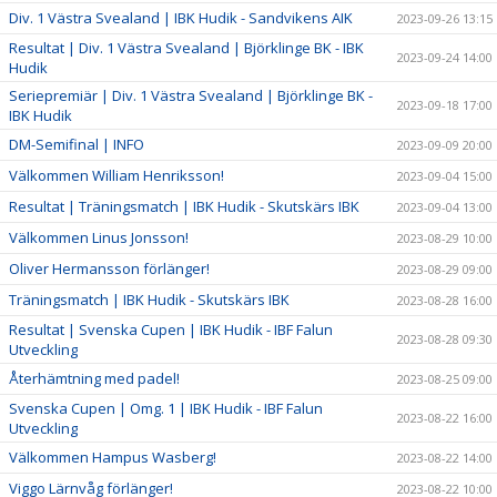
Div. 1 Västra Svealand | IBK Hudik - Sandvikens AIK
2023-09-26 13:15
Resultat | Div. 1 Västra Svealand | Björklinge BK - IBK
2023-09-24 14:00
Hudik
Seriepremiär | Div. 1 Västra Svealand | Björklinge BK -
2023-09-18 17:00
IBK Hudik
DM-Semifinal | INFO
2023-09-09 20:00
Välkommen William Henriksson!
2023-09-04 15:00
Resultat | Träningsmatch | IBK Hudik - Skutskärs IBK
2023-09-04 13:00
Välkommen Linus Jonsson!
2023-08-29 10:00
Oliver Hermansson förlänger!
2023-08-29 09:00
Träningsmatch | IBK Hudik - Skutskärs IBK
2023-08-28 16:00
Resultat | Svenska Cupen | IBK Hudik - IBF Falun
2023-08-28 09:30
Utveckling
Återhämtning med padel!
2023-08-25 09:00
Svenska Cupen | Omg. 1 | IBK Hudik - IBF Falun
2023-08-22 16:00
Utveckling
Välkommen Hampus Wasberg!
2023-08-22 14:00
Viggo Lärnvåg förlänger!
2023-08-22 10:00