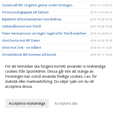
Sundsvall FBC Ungdom gästar under lördagen
2019-11-15 09:35
Första poängtappet ett faktum
2019-11-04 09:10
Biljettinfo till bortamatchen mot Bollnäs
2019-10-28 10:34
Uddamålsvinst mot Timrå
2019-10-28 10:28
Peter Hermansson om läget i laget inför Timrå-matchen
2019-10-24 09:21
Vinst borta mot IBF Dalen
2019-10-20 18:54
Vinst mot Övik - se målen!
2019-10-13 16:39
Örnsköldsvik IBK kommer på besök
2019-10-11 14:36
Vinst borta mot Härnösand
2019-10-07 10:20
För att hemsidan ska fungera korrekt använder vi nödvändiga
Dubbla vinster under premiärhelgen - se målen
2019-09-29 17:05
cookies från SportAdmin. Dessa går inte att stänga av.
Digitala matchprogram
Föreningen kan också använda frivilliga cookies, t.ex. för
2019-09-25 14:39
statistik eller marknadsföring. Du väljer själv om du vill
Peter Hermansson inför premiärhelgen
2019-09-25 09:01
acceptera dessa.
Alla hemmamatcher livesänds!
2019-09-23 12:09
Anpassa dina val
Länsfinal
2019-09-16 15:10
Acceptera nödvändiga
Acceptera alla
Förlust i träningsmatchen mot Sandviken
2019-09-15 17:59
Vinst borta mot Sundsvall FBC
2019-09-14 17:45