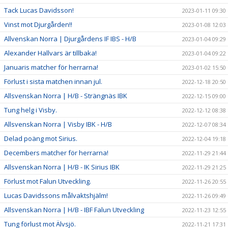
Tack Lucas Davidsson!
2023-01-11 09:30
Vinst mot Djurgården!!
2023-01-08 12:03
Allvenskan Norra | Djurgårdens IF IBS - H/B
2023-01-04 09:29
Alexander Hallvars är tillbaka!
2023-01-04 09:22
Januaris matcher för herrarna!
2023-01-02 15:50
Förlust i sista matchen innan jul.
2022-12-18 20:50
Allsvenskan Norra | H/B - Strängnäs IBK
2022-12-15 09:00
Tung helg i Visby.
2022-12-12 08:38
Allsvenskan Norra | Visby IBK - H/B
2022-12-07 08:34
Delad poäng mot Sirius.
2022-12-04 19:18
Decembers matcher för herrarna!
2022-11-29 21:44
Allsvenskan Norra | H/B - IK Sirius IBK
2022-11-29 21:25
Förlust mot Falun Utveckling.
2022-11-26 20:55
Lucas Davidssons målvaktshjälm!
2022-11-26 09:49
Allsvenskan Norra | H/B - IBF Falun Utveckling
2022-11-23 12:55
Tung förlust mot Älvsjö.
2022-11-21 17:31