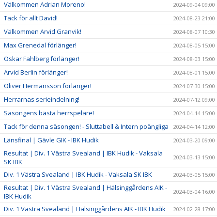
Välkommen Adrian Moreno!
2024-09-04 09:00
Tack för allt David!
2024-08-23 21:00
Välkommen Arvid Granvik!
2024-08-07 10:30
Max Grenedal förlänger!
2024-08-05 15:00
Oskar Fahlberg förlänger!
2024-08-03 15:00
Arvid Berlin förlänger!
2024-08-01 15:00
Oliver Hermansson förlänger!
2024-07-30 15:00
Herrarnas serieindelning!
2024-07-12 09:00
Säsongens bästa herrspelare!
2024-04-14 15:00
Tack för denna säsongen! - Sluttabell & Intern poängliga
2024-04-14 12:00
Länsfinal | Gävle GIK - IBK Hudik
2024-03-20 09:00
Resultat | Div. 1 Västra Svealand | IBK Hudik - Vaksala
2024-03-13 15:00
SK IBK
Div. 1 Västra Svealand | IBK Hudik - Vaksala SK IBK
2024-03-05 15:00
Resultat | Div. 1 Västra Svealand | Hälsinggårdens AIK -
2024-03-04 16:00
IBK Hudik
Div. 1 Västra Svealand | Hälsinggårdens AIK - IBK Hudik
2024-02-28 17:00