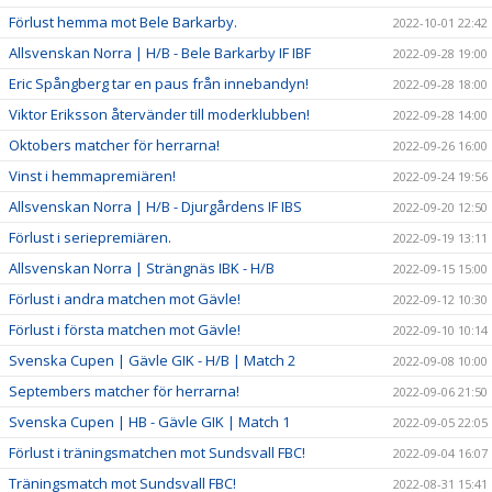
Förlust hemma mot Bele Barkarby.
2022-10-01 22:42
Allsvenskan Norra | H/B - Bele Barkarby IF IBF
2022-09-28 19:00
Eric Spångberg tar en paus från innebandyn!
2022-09-28 18:00
Viktor Eriksson återvänder till moderklubben!
2022-09-28 14:00
Oktobers matcher för herrarna!
2022-09-26 16:00
Vinst i hemmapremiären!
2022-09-24 19:56
Allsvenskan Norra | H/B - Djurgårdens IF IBS
2022-09-20 12:50
Förlust i seriepremiären.
2022-09-19 13:11
Allsvenskan Norra | Strängnäs IBK - H/B
2022-09-15 15:00
Förlust i andra matchen mot Gävle!
2022-09-12 10:30
Förlust i första matchen mot Gävle!
2022-09-10 10:14
Svenska Cupen | Gävle GIK - H/B | Match 2
2022-09-08 10:00
Septembers matcher för herrarna!
2022-09-06 21:50
Svenska Cupen | HB - Gävle GIK | Match 1
2022-09-05 22:05
Förlust i träningsmatchen mot Sundsvall FBC!
2022-09-04 16:07
Träningsmatch mot Sundsvall FBC!
2022-08-31 15:41