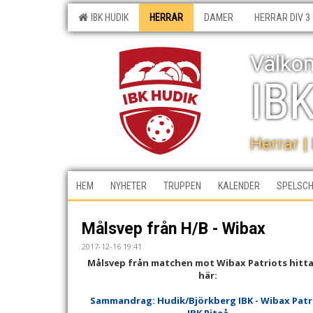
IBK HUDIK
HERRAR
DAMER
HERRAR DIV 3
Välkom
IB
Herrar |
HEM
NYHETER
TRUPPEN
KALENDER
SPELSC
Målsvep från H/B - Wibax
2017-12-16 19:41
Målsvep från matchen mot Wibax Patriots hitta
här:
Sammandrag: Hudik/Björkberg IBK - Wibax Patr