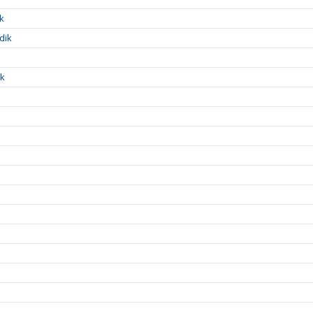
ik
dik
ik