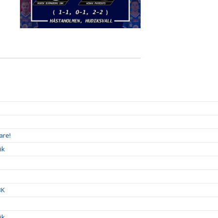
are!
ik
BK
ik