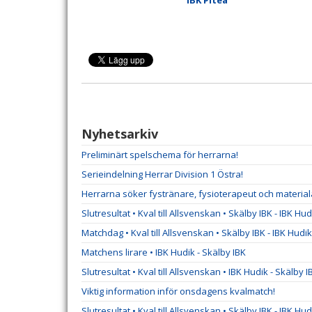
IBK Piteå
Nyhetsarkiv
Preliminärt spelschema för herrarna!
Serieindelning Herrar Division 1 Östra!
Herrarna söker fystränare, fysioterapeut och material
Slutresultat • Kval till Allsvenskan • Skälby IBK - IBK Hud
Matchdag • Kval till Allsvenskan • Skälby IBK - IBK Hudik
Matchens lirare • IBK Hudik - Skälby IBK
Slutresultat • Kval till Allsvenskan • IBK Hudik - Skälby I
Viktig information inför onsdagens kvalmatch!
Slutresultat • Kval till Allsvenskan • Skälby IBK - IBK Hud