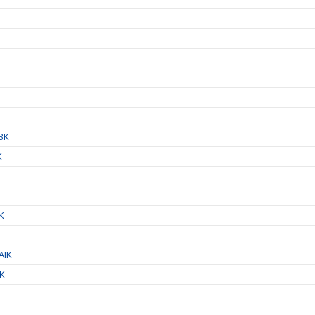
IBK
K
IK
AIK
IK