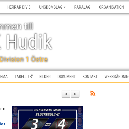
HERRAR DIV 5
UNGDOMSLAG
PARALAG
ORGANISATION
men till
K Hudik
 Division 1 Östra
HEMA
TABELL
BILDER
DOKUMENT
KONTAKT
WEBBSÄNDNIN
<
>
r ni
iot