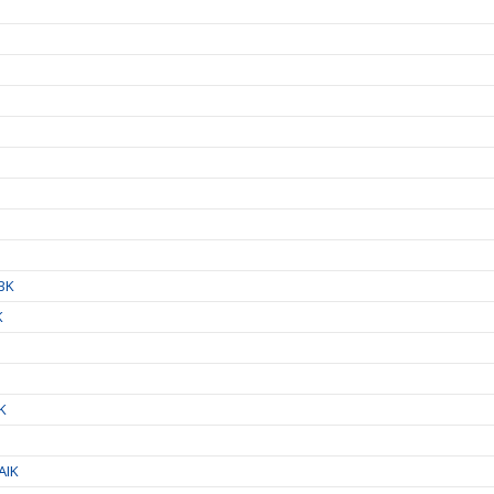
IBK
K
IK
AIK