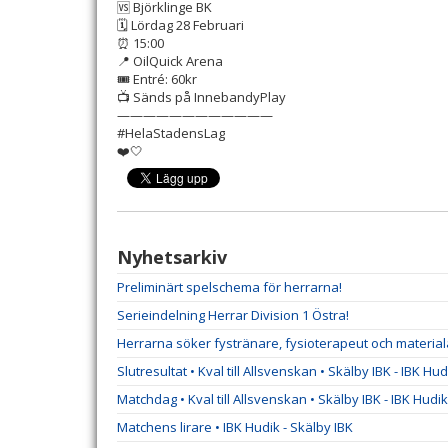
🆚 Björklinge BK
🗓️ Lördag 28 Februari
⏰ 15:00
📍 OilQuick Arena
🎟 Entré: 60kr
📺 Sänds på InnebandyPlay
————————————
#HelaStadensLag
❤️🤍
Nyhetsarkiv
Preliminärt spelschema för herrarna!
Serieindelning Herrar Division 1 Östra!
Herrarna söker fystränare, fysioterapeut och material
Slutresultat • Kval till Allsvenskan • Skälby IBK - IBK Hud
Matchdag • Kval till Allsvenskan • Skälby IBK - IBK Hudik
Matchens lirare • IBK Hudik - Skälby IBK