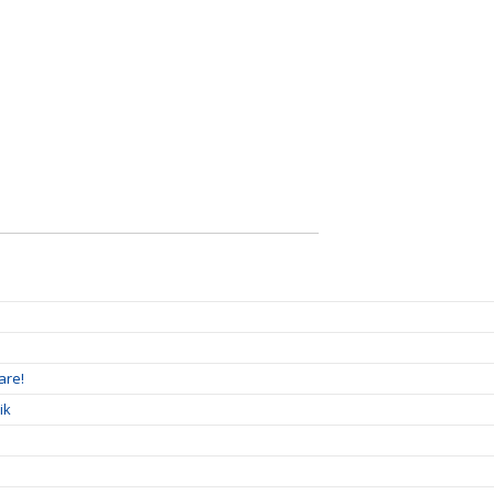
are!
ik