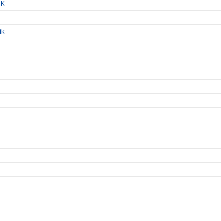
BK
ik
K