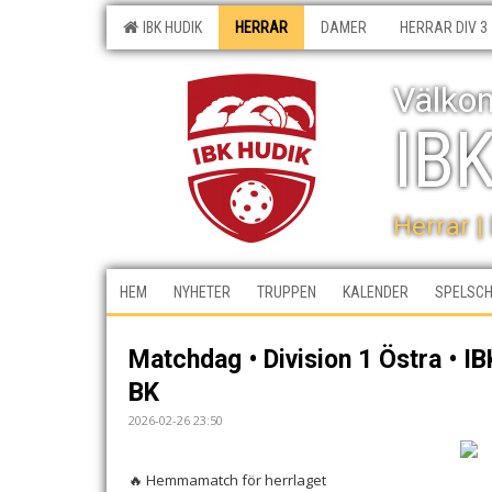
IBK HUDIK
HERRAR
DAMER
HERRAR DIV 3
Välkom
IB
Herrar |
HEM
NYHETER
TRUPPEN
KALENDER
SPELSC
Matchdag • Division 1 Östra • IB
BK
2026-02-26 23:50
🔥 Hemmamatch för herrlaget