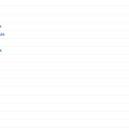
ik
dik
ik