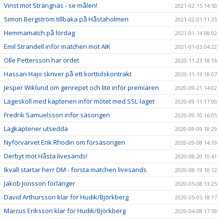
Vinst mot Strängnäs - se målen!
2021-02-15 14:50
Simon Bergström tillbaka på Håstaholmen
2021-02-01 11:35
Hemmamatch på lördag
2021-01-14 08:02
Emil Strandell inför matchen mot AIK
2021-01-03 04:22
Olle Pettersson har ordet
2020-11-23 18:16
Hassan Hajo skriver på ett korttidskontrakt
2020-11-19 18:07
Jesper Wiklund om genrepet och lite inför premiären
2020-09-21 14:02
Lägeskoll med kaptenen inför mötet med SSL-laget
2020-09-11 17:00
Fredrik Samuelsson inför säsongen
2020-09-10 16:05
Lagkaptener utsedda
2020-09-09 18:29
Nyförvärvet Erik Rhodin om försäsongen
2020-09-08 14:19
Derbyt mot Håsta livesänds!
2020-08-20 10:41
Ikväll startar herr DM - första matchen livesänds
2020-08-19 10:12
Jakob Jonsson förlänger
2020-05-08 13:25
David Arthursson klar för Hudik/Björkberg
2020-05-05 18:17
Marcus Eriksson klar för Hudik/Björkberg
2020-04-08 17:59