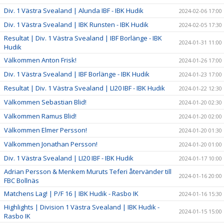
Div. 1 Västra Svealand | Alunda IBF - IBK Hudik
2024-02-06 17:00
Div. 1 Västra Svealand | IBK Runsten - IBK Hudik
2024-02-05 17:30
Resultat | Div. 1 Västra Svealand | IBF Borlänge - IBK
2024-01-31 11:00
Hudik
Välkommen Anton Frisk!
2024-01-26 17:00
Div. 1 Västra Svealand | IBF Borlänge - IBK Hudik
2024-01-23 17:00
Resultat | Div. 1 Västra Svealand | LI20 IBF - IBK Hudik
2024-01-22 12:30
Välkommen Sebastian Blid!
2024-01-20 02:30
Välkommen Ramus Blid!
2024-01-20 02:00
Välkommen Elmer Persson!
2024-01-20 01:30
Välkommen Jonathan Persson!
2024-01-20 01:00
Div. 1 Västra Svealand | LI20 IBF - IBK Hudik
2024-01-17 10:00
Adrian Persson & Menkem Muruts Teferi återvänder till
2024-01-16 20:00
FBC Bollnäs
Matchens Lag! | P/F 16 | IBK Hudik - Rasbo IK
2024-01-16 15:30
Highlights | Division 1 Västra Svealand | IBK Hudik -
2024-01-15 15:00
Rasbo IK