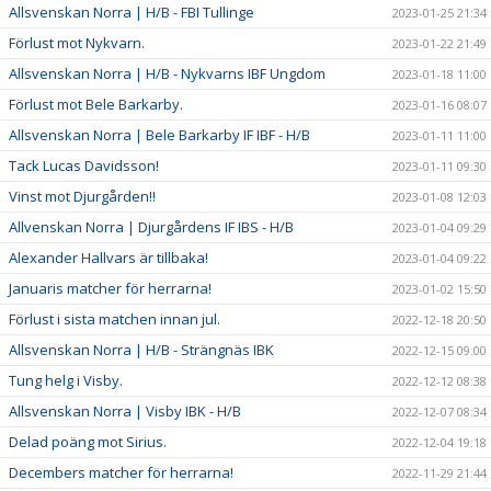
Allsvenskan Norra | H/B - FBI Tullinge
2023-01-25 21:34
Förlust mot Nykvarn.
2023-01-22 21:49
Allsvenskan Norra | H/B - Nykvarns IBF Ungdom
2023-01-18 11:00
Förlust mot Bele Barkarby.
2023-01-16 08:07
Allsvenskan Norra | Bele Barkarby IF IBF - H/B
2023-01-11 11:00
Tack Lucas Davidsson!
2023-01-11 09:30
Vinst mot Djurgården!!
2023-01-08 12:03
Allvenskan Norra | Djurgårdens IF IBS - H/B
2023-01-04 09:29
Alexander Hallvars är tillbaka!
2023-01-04 09:22
Januaris matcher för herrarna!
2023-01-02 15:50
Förlust i sista matchen innan jul.
2022-12-18 20:50
Allsvenskan Norra | H/B - Strängnäs IBK
2022-12-15 09:00
Tung helg i Visby.
2022-12-12 08:38
Allsvenskan Norra | Visby IBK - H/B
2022-12-07 08:34
Delad poäng mot Sirius.
2022-12-04 19:18
Decembers matcher för herrarna!
2022-11-29 21:44