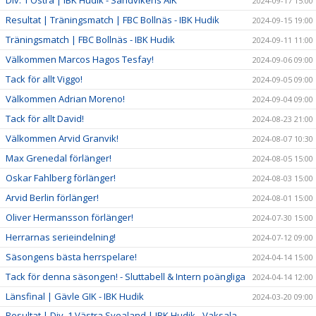
Div. 1 Östra | IBK Hudik - Sandvikens AIK
2024-09-17 15:00
Resultat | Träningsmatch | FBC Bollnäs - IBK Hudik
2024-09-15 19:00
Träningsmatch | FBC Bollnäs - IBK Hudik
2024-09-11 11:00
Välkommen Marcos Hagos Tesfay!
2024-09-06 09:00
Tack för allt Viggo!
2024-09-05 09:00
Välkommen Adrian Moreno!
2024-09-04 09:00
Tack för allt David!
2024-08-23 21:00
Välkommen Arvid Granvik!
2024-08-07 10:30
Max Grenedal förlänger!
2024-08-05 15:00
Oskar Fahlberg förlänger!
2024-08-03 15:00
Arvid Berlin förlänger!
2024-08-01 15:00
Oliver Hermansson förlänger!
2024-07-30 15:00
Herrarnas serieindelning!
2024-07-12 09:00
Säsongens bästa herrspelare!
2024-04-14 15:00
Tack för denna säsongen! - Sluttabell & Intern poängliga
2024-04-14 12:00
Länsfinal | Gävle GIK - IBK Hudik
2024-03-20 09:00
Resultat | Div. 1 Västra Svealand | IBK Hudik - Vaksala