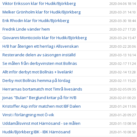
Viktor Eriksson klar för Hudik/Björkberg
2020-04-06 18:14
Melker Grönholm klar för Hudik/Björkberg
2020-03-31 14:10
Erik Rhodin klar för Hudik/Björkberg
2020-03-30 18:44
Fredrik Linde vänder hem
2020-03-27 17:20
Giovanni Monticciolo klar för Hudik/Björkberg
2020-03-24 15:47
H/B har återigen ett herrlag i Allsvenskan
2020-03-22 20:06
Resterande delen av säsongen inställd
2020-03-13 16:14
Se målen från derbyvinsten mot Bollnäs
2020-02-17 11:24
Allt inför derbyt mot Bollnäs + livelänk!
2020-02-14 13:28
Derby mot Bollnäs hemma på lördag
2020-02-11 15:23
Herrarnas bortamatch mot Timrå livesänds
2020-02-05 09:35
Jonas "Bulan" Berglund kritar på för H/B
2020-02-01 00:23
Kristoffer Asp inför matchen mot IBF Dalen
2020-01-24 11:06
Vinst i förlängning mot Ö-vik
2020-01-20 09:27
Uddamålsvinst mot Härnösand - se målen
2020-01-13 08:54
Hudik/Björkberg IBK - IBK Härnösand
2020-01-10 08:50