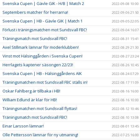
Svenska Cupen | Gävle GIK - H/B | Match 2
2022-09-08 10:00
Septembers matcher för herrarna!
2022-09-06 21:50
Svenska Cupen | HB - Gävle GIK | Match 1
2022-09-05 22:05
Förlust i träningsmatchen mot Sundsvall FBC!
2022-09-04 16:07
Träningsmatch mot Sundsvall FBC!
2022-08-31 15:41
Axel Stillmark lämnar för moderklubben!
2022-08-29 21:30
Vinst mot Hälsinggården i Svenska Cupen!
2022-08-27 23:24
Herrlagets kaptener säsongen 22/23!
2022-08-26 10:45
Svenska Cupen | HB - Hälsinggårdens AIK
2022-08-24 07:29
Träningsmatchen mot Sundsvall FBC ställs in!
2022-08-17 11:09
Oskar Fahlberg är tillbaka i HB!
2022-08-16 16:00
William Edlund är klar för HB!
2022-08-16 10:00
Träningsmatchen mot Sundsvall flyttas!
2022-08-12 10:46
Träningsmatch mot Sundsvall FBC!
2022-08-10 13:08
Einar Larsson lämnar!
2022-08-01 13:45
Olle Pettersson lämnar för ny utmaning!
2022-07-25 16:00