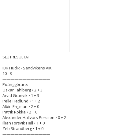
BILDER
DOKUMENT
KONTAKT
WEBBSÄNDNINGAR
SLUTRESULTAT
————————————
IBK Hudik - Sandvikens AIK
10 - 3
————————————
Poänggörare:
Oskar Fahlberg • 2 + 3
Arvid Granvik • 1 + 3
Pelle Hedlund • 1 + 2
Albin Engman • 2 + 0
Patrik Rokka • 2 + 0
Alexander Hallvars Persson • 0 + 2
Illian Forsvik Hell • 1 + 0
Zeb Strandberg • 1 + 0
————————————