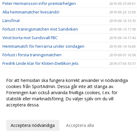
Peter Hermansson inför premiärhelgen
2019-09-25 09:01
Alla hemmamatcher livesänds!
2019-09-23 12:09
Länsfinal
2019-09-16 15:10
Förlust i träningsmatchen mot Sandviken
2019-09-15 17:59
Vinst borta mot Sundsvall FBC
2019-09-14 17:45
Hemmamatch för herrarna under söndagen
2019-09-14 16:00
Förlust i första träningsmatchen
2019-09-01 16:56
Fredrik Linde klar för Kloten-Dietlikon Jets
2019-07-06 10:37
Tränare klara för herrlaget
2019-06-26 10:01
För att hemsidan ska fungera korrekt använder vi nödvändiga
David Persson klar för nästa säsong
2019-05-29 11:13
cookies från SportAdmin. Dessa går inte att stänga av.
Elias Slagbrand Nyqvist klar för H/B
2019-05-23 20:12
Föreningen kan också använda frivilliga cookies, t.ex. för
Simon Bergström vinkar adjö
2019-05-22 12:45
statistik eller marknadsföring. Du väljer själv om du vill
acceptera dessa.
Ny målvakt klar för Hudik/Björkberg
2019-05-22 12:10
Anpassa dina val
Forward klar för Hudik/Björkberg
2019-05-17 09:34
Rasmus Blid klar för nästa säsong
2019-05-15 17:59
Acceptera nödvändiga
Acceptera alla
Erik Kindlund klar för nästa säsong
2019-05-10 13:00