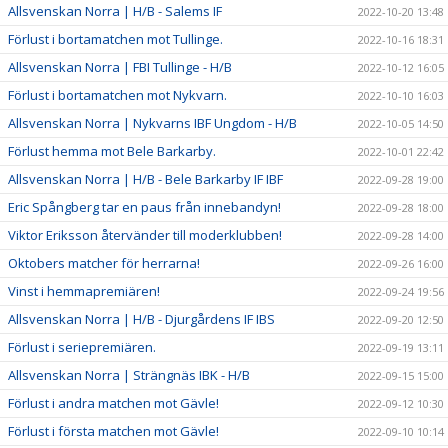
Allsvenskan Norra | H/B - Salems IF
2022-10-20 13:48
Förlust i bortamatchen mot Tullinge.
2022-10-16 18:31
Allsvenskan Norra | FBI Tullinge - H/B
2022-10-12 16:05
Förlust i bortamatchen mot Nykvarn.
2022-10-10 16:03
Allsvenskan Norra | Nykvarns IBF Ungdom - H/B
2022-10-05 14:50
Förlust hemma mot Bele Barkarby.
2022-10-01 22:42
Allsvenskan Norra | H/B - Bele Barkarby IF IBF
2022-09-28 19:00
Eric Spångberg tar en paus från innebandyn!
2022-09-28 18:00
Viktor Eriksson återvänder till moderklubben!
2022-09-28 14:00
Oktobers matcher för herrarna!
2022-09-26 16:00
Vinst i hemmapremiären!
2022-09-24 19:56
Allsvenskan Norra | H/B - Djurgårdens IF IBS
2022-09-20 12:50
Förlust i seriepremiären.
2022-09-19 13:11
Allsvenskan Norra | Strängnäs IBK - H/B
2022-09-15 15:00
Förlust i andra matchen mot Gävle!
2022-09-12 10:30
Förlust i första matchen mot Gävle!
2022-09-10 10:14