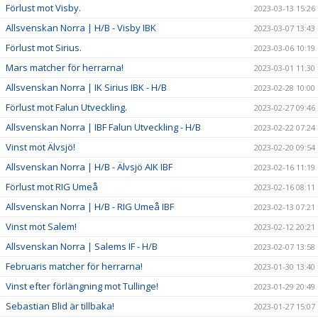
Förlust mot Visby.
2023-03-13 15:26
Allsvenskan Norra | H/B - Visby IBK
2023-03-07 13:43
Förlust mot Sirius.
2023-03-06 10:19
Mars matcher för herrarna!
2023-03-01 11:30
Allsvenskan Norra | IK Sirius IBK - H/B
2023-02-28 10:00
Förlust mot Falun Utveckling.
2023-02-27 09:46
Allsvenskan Norra | IBF Falun Utveckling - H/B
2023-02-22 07:24
Vinst mot Älvsjö!
2023-02-20 09:54
Allsvenskan Norra | H/B - Älvsjö AIK IBF
2023-02-16 11:19
Förlust mot RIG Umeå
2023-02-16 08:11
Allsvenskan Norra | H/B - RIG Umeå IBF
2023-02-13 07:21
Vinst mot Salem!
2023-02-12 20:21
Allsvenskan Norra | Salems IF - H/B
2023-02-07 13:58
Februaris matcher för herrarna!
2023-01-30 13:40
Vinst efter förlängning mot Tullinge!
2023-01-29 20:49
Sebastian Blid är tillbaka!
2023-01-27 15:07