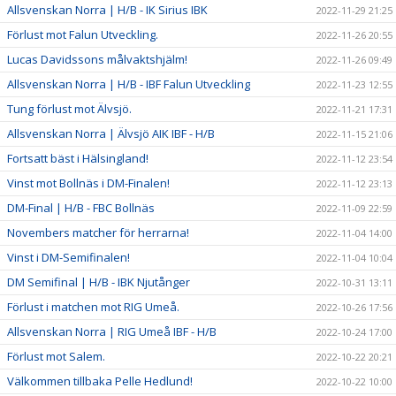
Allsvenskan Norra | H/B - IK Sirius IBK
2022-11-29 21:25
Förlust mot Falun Utveckling.
2022-11-26 20:55
Lucas Davidssons målvaktshjälm!
2022-11-26 09:49
Allsvenskan Norra | H/B - IBF Falun Utveckling
2022-11-23 12:55
Tung förlust mot Älvsjö.
2022-11-21 17:31
Allsvenskan Norra | Älvsjö AIK IBF - H/B
2022-11-15 21:06
Fortsatt bäst i Hälsingland!
2022-11-12 23:54
Vinst mot Bollnäs i DM-Finalen!
2022-11-12 23:13
DM-Final | H/B - FBC Bollnäs
2022-11-09 22:59
Novembers matcher för herrarna!
2022-11-04 14:00
Vinst i DM-Semifinalen!
2022-11-04 10:04
DM Semifinal | H/B - IBK Njutånger
2022-10-31 13:11
Förlust i matchen mot RIG Umeå.
2022-10-26 17:56
Allsvenskan Norra | RIG Umeå IBF - H/B
2022-10-24 17:00
Förlust mot Salem.
2022-10-22 20:21
Välkommen tillbaka Pelle Hedlund!
2022-10-22 10:00