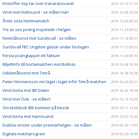
Kristoffer Asp tar över tränaransvaret
2019-12-12 21:10
Vinst mot Holmsund - se målen här!
2019-12-08 20:26
Årets sista hemmamatch
2019-12-06 08:35
Tre av sex poäng inspelade i helgen
2019-11-25 09:22
Femmålsvinst mot Sundsvall - se målen
2019-11-18 08:57
Sundsvall FBC Ungdom gästar under lördagen
2019-11-15 09:35
Första poängtappet ett faktum
2019-11-04 09:10
Biljettinfo till bortamatchen mot Bollnäs
2019-10-28 10:34
Uddamålsvinst mot Timrå
2019-10-28 10:28
Peter Hermansson om läget i laget inför Timrå-matchen
2019-10-24 09:21
Vinst borta mot IBF Dalen
2019-10-20 18:54
Vinst mot Övik - se målen!
2019-10-13 16:39
Örnsköldsvik IBK kommer på besök
2019-10-11 14:36
Vinst borta mot Härnösand
2019-10-07 10:20
Dubbla vinster under premiärhelgen - se målen
2019-09-29 17:05
Digitala matchprogram
2019-09-25 14:39