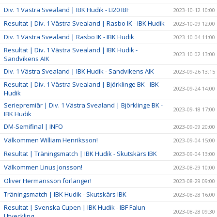
Div. 1 Västra Svealand | IBK Hudik - LI20 IBF
2023-10-12 10:00
Resultat | Div. 1 Västra Svealand | Rasbo IK - IBK Hudik
2023-10-09 12:00
Div. 1 Västra Svealand | Rasbo IK - IBK Hudik
2023-10-04 11:00
Resultat | Div. 1 Västra Svealand | IBK Hudik -
2023-10-02 13:00
Sandvikens AIK
Div. 1 Västra Svealand | IBK Hudik - Sandvikens AIK
2023-09-26 13:15
Resultat | Div. 1 Västra Svealand | Björklinge BK - IBK
2023-09-24 14:00
Hudik
Seriepremiär | Div. 1 Västra Svealand | Björklinge BK -
2023-09-18 17:00
IBK Hudik
DM-Semifinal | INFO
2023-09-09 20:00
Välkommen William Henriksson!
2023-09-04 15:00
Resultat | Träningsmatch | IBK Hudik - Skutskärs IBK
2023-09-04 13:00
Välkommen Linus Jonsson!
2023-08-29 10:00
Oliver Hermansson förlänger!
2023-08-29 09:00
Träningsmatch | IBK Hudik - Skutskärs IBK
2023-08-28 16:00
Resultat | Svenska Cupen | IBK Hudik - IBF Falun
2023-08-28 09:30
Utveckling