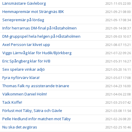
Länsmästare Gävleborg
2021-11-05 22:00
Hemmapremiär mot Strängnäs IBK
2021-09-21 08:00
Seriepremiär på lördag
2021-09-17 08:34
Inför herrarnas DM-final på Håstaholmen
2021-09-14 08:37
DM-gruppspel hela helgen på Håstaholmen
2021-09-03 10:07
Axel Persson tar klivet upp
2021-08-07 15:21
Viggo Lärnvåg klar för Hudik/Björkberg
2021-07-22 09:26
Eric Spångberg klar för H/B
2021-05-31 16:27
Sex spelare vinkar adjö
2021-05-20 16:11
Fyra nyförvärv klara!
2021-05-07 17:08
Thomas Falk ny assisterande tränare
2021-04-23 16:00
Välkommen Daniel Holm!
2021-04-06 22:08
Tack Koffe!
2021-03-25 07:42
Förlust mot Täby, Sätra och Gävle
2021-03-08 11:54
Pelle Hedlund inför matchen mot Täby
2021-02-26 08:20
Nu ska det avgöras
2021-02-25 10:46