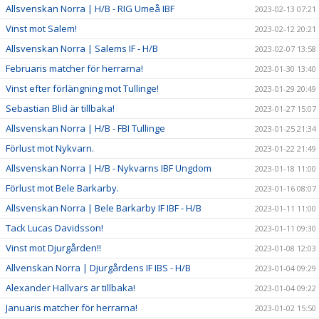
Allsvenskan Norra | H/B - RIG Umeå IBF
2023-02-13 07:21
Vinst mot Salem!
2023-02-12 20:21
Allsvenskan Norra | Salems IF - H/B
2023-02-07 13:58
Februaris matcher för herrarna!
2023-01-30 13:40
Vinst efter förlängning mot Tullinge!
2023-01-29 20:49
Sebastian Blid är tillbaka!
2023-01-27 15:07
Allsvenskan Norra | H/B - FBI Tullinge
2023-01-25 21:34
Förlust mot Nykvarn.
2023-01-22 21:49
Allsvenskan Norra | H/B - Nykvarns IBF Ungdom
2023-01-18 11:00
Förlust mot Bele Barkarby.
2023-01-16 08:07
Allsvenskan Norra | Bele Barkarby IF IBF - H/B
2023-01-11 11:00
Tack Lucas Davidsson!
2023-01-11 09:30
Vinst mot Djurgården!!
2023-01-08 12:03
Allvenskan Norra | Djurgårdens IF IBS - H/B
2023-01-04 09:29
Alexander Hallvars är tillbaka!
2023-01-04 09:22
Januaris matcher för herrarna!
2023-01-02 15:50