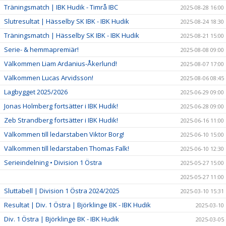
Träningsmatch | IBK Hudik - Timrå IBC
2025-08-28 16:00
Slutresultat | Hässelby SK IBK - IBK Hudik
2025-08-24 18:30
Träningsmatch | Hässelby SK IBK - IBK Hudik
2025-08-21 15:00
Serie- & hemmapremiär!
2025-08-08 09:00
Välkommen Liam Ardanius-Åkerlund!
2025-08-07 17:00
Välkommen Lucas Arvidsson!
2025-08-06 08:45
Lagbygget 2025/2026
2025-06-29 09:00
Jonas Holmberg fortsätter i IBK Hudik!
2025-06-28 09:00
Zeb Strandberg fortsätter i IBK Hudik!
2025-06-16 11:00
Välkommen till ledarstaben Viktor Borg!
2025-06-10 15:00
Välkommen till ledarstaben Thomas Falk!
2025-06-10 12:30
Serieindelning • Division 1 Östra
2025-05-27 15:00
2025-05-27 11:00
Sluttabell | Division 1 Östra 2024/2025
2025-03-10 15:31
Resultat | Div. 1 Östra | Björklinge BK - IBK Hudik
2025-03-10
Div. 1 Östra | Björklinge BK - IBK Hudik
2025-03-05