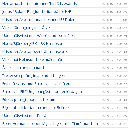
Herrarnas bortamatch mot Timrå livesänds
2020-02-05 09:35
Jonas "Bulan" Berglund kritar på för H/B
2020-02-01 00:23
Kristoffer Asp inför matchen mot IBF Dalen
2020-01-24 11:06
Vinst i förlängning mot Ö-vik
2020-01-20 09:27
Uddamålsvinst mot Härnösand - se målen
2020-01-13 08:54
Hudik/Björkberg IBK - IBK Härnösand
2020-01-10 08:50
Kristoffer Asp tar över tränaransvaret
2019-12-12 21:10
Vinst mot Holmsund - se målen här!
2019-12-08 20:26
Årets sista hemmamatch
2019-12-06 08:35
Tre av sex poäng inspelade i helgen
2019-11-25 09:22
Femmålsvinst mot Sundsvall - se målen
2019-11-18 08:57
Sundsvall FBC Ungdom gästar under lördagen
2019-11-15 09:35
Första poängtappet ett faktum
2019-11-04 09:10
Biljettinfo till bortamatchen mot Bollnäs
2019-10-28 10:34
Uddamålsvinst mot Timrå
2019-10-28 10:28
Peter Hermansson om läget i laget inför Timrå-matchen
2019-10-24 09:21