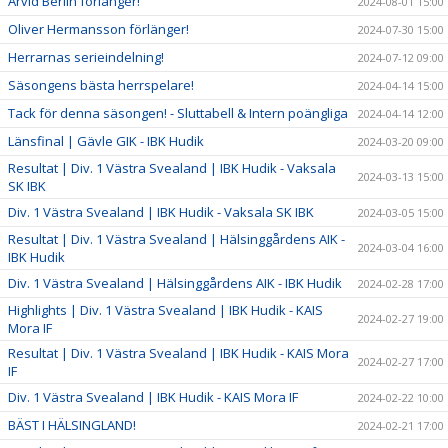
Arvid Berlin förlänger!
2024-08-01 15:00
Oliver Hermansson förlänger!
2024-07-30 15:00
Herrarnas serieindelning!
2024-07-12 09:00
Säsongens bästa herrspelare!
2024-04-14 15:00
Tack för denna säsongen! - Sluttabell & Intern poängliga
2024-04-14 12:00
Länsfinal | Gävle GIK - IBK Hudik
2024-03-20 09:00
Resultat | Div. 1 Västra Svealand | IBK Hudik - Vaksala
2024-03-13 15:00
SK IBK
Div. 1 Västra Svealand | IBK Hudik - Vaksala SK IBK
2024-03-05 15:00
Resultat | Div. 1 Västra Svealand | Hälsinggårdens AIK -
2024-03-04 16:00
IBK Hudik
Div. 1 Västra Svealand | Hälsinggårdens AIK - IBK Hudik
2024-02-28 17:00
Highlights | Div. 1 Västra Svealand | IBK Hudik - KAIS
2024-02-27 19:00
Mora IF
Resultat | Div. 1 Västra Svealand | IBK Hudik - KAIS Mora
2024-02-27 17:00
IF
Div. 1 Västra Svealand | IBK Hudik - KAIS Mora IF
2024-02-22 10:00
BÄST I HÄLSINGLAND!
2024-02-21 17:00