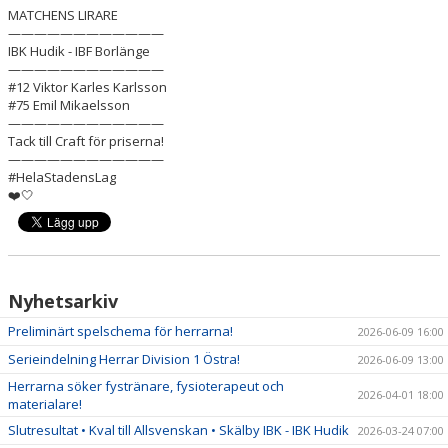
BILDER
MATCHENS LIRARE
————————————
IBK Hudik - IBF Borlänge
DOKUMENT
————————————
#12 Viktor Karles Karlsson
KONTAKT
#75 Emil Mikaelsson
————————————
WEBBSÄNDNINGAR
Tack till Craft för priserna!
————————————
#HelaStadensLag
❤️🤍
Nyhetsarkiv
Preliminärt spelschema för herrarna!
2026-06-09 16:00
Serieindelning Herrar Division 1 Östra!
2026-06-09 13:00
Herrarna söker fystränare, fysioterapeut och
2026-04-01 18:00
materialare!
Slutresultat • Kval till Allsvenskan • Skälby IBK - IBK Hudik
2026-03-24 07:00