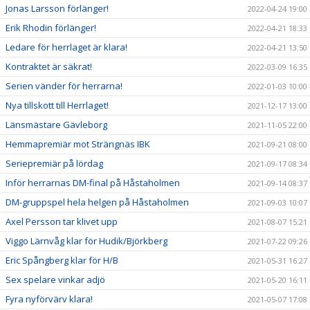
Jonas Larsson förlänger!
2022-04-24 19:00
Erik Rhodin förlänger!
2022-04-21 18:33
Ledare för herrlaget är klara!
2022-04-21 13:50
Kontraktet är säkrat!
2022-03-09 16:35
Serien vänder för herrarna!
2022-01-03 10:00
Nya tillskott till Herrlaget!
2021-12-17 13:00
Länsmästare Gävleborg
2021-11-05 22:00
Hemmapremiär mot Strängnäs IBK
2021-09-21 08:00
Seriepremiär på lördag
2021-09-17 08:34
Inför herrarnas DM-final på Håstaholmen
2021-09-14 08:37
DM-gruppspel hela helgen på Håstaholmen
2021-09-03 10:07
Axel Persson tar klivet upp
2021-08-07 15:21
Viggo Lärnvåg klar för Hudik/Björkberg
2021-07-22 09:26
Eric Spångberg klar för H/B
2021-05-31 16:27
Sex spelare vinkar adjö
2021-05-20 16:11
Fyra nyförvärv klara!
2021-05-07 17:08