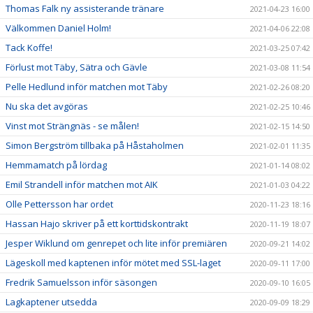
Thomas Falk ny assisterande tränare
2021-04-23 16:00
Välkommen Daniel Holm!
2021-04-06 22:08
Tack Koffe!
2021-03-25 07:42
Förlust mot Täby, Sätra och Gävle
2021-03-08 11:54
Pelle Hedlund inför matchen mot Täby
2021-02-26 08:20
Nu ska det avgöras
2021-02-25 10:46
Vinst mot Strängnäs - se målen!
2021-02-15 14:50
Simon Bergström tillbaka på Håstaholmen
2021-02-01 11:35
Hemmamatch på lördag
2021-01-14 08:02
Emil Strandell inför matchen mot AIK
2021-01-03 04:22
Olle Pettersson har ordet
2020-11-23 18:16
Hassan Hajo skriver på ett korttidskontrakt
2020-11-19 18:07
Jesper Wiklund om genrepet och lite inför premiären
2020-09-21 14:02
Lägeskoll med kaptenen inför mötet med SSL-laget
2020-09-11 17:00
Fredrik Samuelsson inför säsongen
2020-09-10 16:05
Lagkaptener utsedda
2020-09-09 18:29