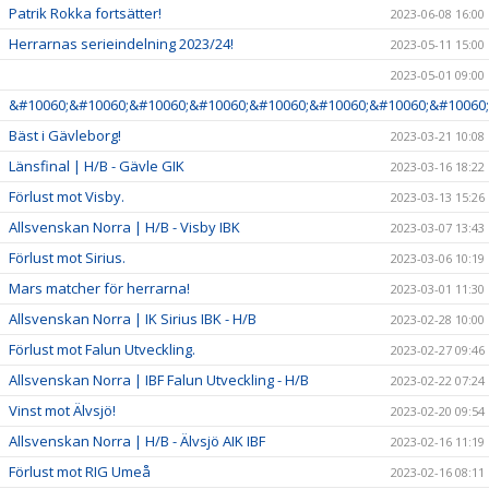
Patrik Rokka fortsätter!
2023-06-08 16:00
Herrarnas serieindelning 2023/24!
2023-05-11 15:00
2023-05-01 09:00
&#10060;&#10060;&#10060;&#10060;&#10060;&#10060;&#10060;&#10060;
Bäst i Gävleborg!
2023-03-21 10:08
Länsfinal | H/B - Gävle GIK
2023-03-16 18:22
Förlust mot Visby.
2023-03-13 15:26
Allsvenskan Norra | H/B - Visby IBK
2023-03-07 13:43
Förlust mot Sirius.
2023-03-06 10:19
Mars matcher för herrarna!
2023-03-01 11:30
Allsvenskan Norra | IK Sirius IBK - H/B
2023-02-28 10:00
Förlust mot Falun Utveckling.
2023-02-27 09:46
Allsvenskan Norra | IBF Falun Utveckling - H/B
2023-02-22 07:24
Vinst mot Älvsjö!
2023-02-20 09:54
Allsvenskan Norra | H/B - Älvsjö AIK IBF
2023-02-16 11:19
Förlust mot RIG Umeå
2023-02-16 08:11