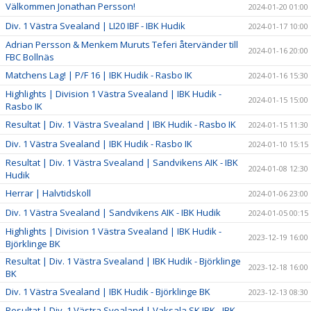
Välkommen Jonathan Persson!
2024-01-20 01:00
Div. 1 Västra Svealand | LI20 IBF - IBK Hudik
2024-01-17 10:00
Adrian Persson & Menkem Muruts Teferi återvänder till
2024-01-16 20:00
FBC Bollnäs
Matchens Lag! | P/F 16 | IBK Hudik - Rasbo IK
2024-01-16 15:30
Highlights | Division 1 Västra Svealand | IBK Hudik -
2024-01-15 15:00
Rasbo IK
Resultat | Div. 1 Västra Svealand | IBK Hudik - Rasbo IK
2024-01-15 11:30
Div. 1 Västra Svealand | IBK Hudik - Rasbo IK
2024-01-10 15:15
Resultat | Div. 1 Västra Svealand | Sandvikens AIK - IBK
2024-01-08 12:30
Hudik
Herrar | Halvtidskoll
2024-01-06 23:00
Div. 1 Västra Svealand | Sandvikens AIK - IBK Hudik
2024-01-05 00:15
Highlights | Division 1 Västra Svealand | IBK Hudik -
2023-12-19 16:00
Björklinge BK
Resultat | Div. 1 Västra Svealand | IBK Hudik - Björklinge
2023-12-18 16:00
BK
Div. 1 Västra Svealand | IBK Hudik - Björklinge BK
2023-12-13 08:30
Resultat | Div. 1 Västra Svealand | Vaksala SK IBK - IBK