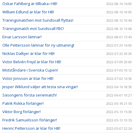
Oskar Fahlberg är tillbaka i HB!
2022-08-16 16:00
William Edlund är klar för HB!
2022-08-16 10:00
Träningsmatchen mot Sundsvall flyttas!
2022-08-12 10:46
Träningsmatch mot Sundsvall FBC!
2022-08-10 13:08
Einar Larsson lämnar!
2022-08-01 13:45
Olle Pettersson lämnar för ny utmaning!
2022-07-25 16:00
Nicklas Dalbjer är klar för HB!
2022-07-22 20:30
Victor Belvén Frejd är klar för HB!
2022-07-09 20:00
Motståndare i Svenska Cupen!
2022-07-05 10:12
Victor Jonsson är klar för HB!
2022-07-02 16:50
Jesper Wiklund väljer att testa sina vingar!
2022-06-16 18:50
Säsongens första seriematch!
2022-06-01 10:27
Patrik Rokka förlänger!
2022-05-18 21:55
Viktor Borg förlänger!
2022-05-13 15:30
Fredrik Samuelsson förlänger!
2022-05-13 10:55
Henric Pettersson är klar för HB!
2022-05-07 22:26