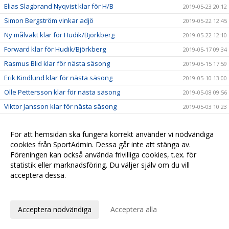
Elias Slagbrand Nyqvist klar för H/B
2019-05-23 20:12
Simon Bergström vinkar adjö
2019-05-22 12:45
Ny målvakt klar för Hudik/Björkberg
2019-05-22 12:10
Forward klar för Hudik/Björkberg
2019-05-17 09:34
Rasmus Blid klar för nästa säsong
2019-05-15 17:59
Erik Kindlund klar för nästa säsong
2019-05-10 13:00
Olle Pettersson klar för nästa säsong
2019-05-08 09:56
Viktor Jansson klar för nästa säsong
2019-05-03 10:23
Viktor Borg klar för nästa säsong
2019-04-30 19:02
För att hemsidan ska fungera korrekt använder vi nödvändiga
Nedflyttning
2019-03-19 12:38
cookies från SportAdmin. Dessa går inte att stänga av.
Kristoffer Asp förlänger med ett år
2019-03-10 17:34
Föreningen kan också använda frivilliga cookies, t.ex. för
AIK gästar Håstaholmen
2019-01-25 11:14
statistik eller marknadsföring. Du väljer själv om du vill
acceptera dessa.
Väkommen tillbaka Filip Nilsson
2019-01-23 20:42
Anpassa dina val
Förlust mot RIG Umeå
2019-01-21 13:05
Förlust mot Tullinge
2019-01-13 10:25
Acceptera nödvändiga
Acceptera alla
Mörk start på 2019
2019-01-07 13:55