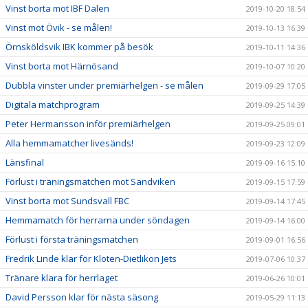
Vinst borta mot IBF Dalen
2019-10-20 18:54
Vinst mot Övik - se målen!
2019-10-13 16:39
Örnsköldsvik IBK kommer på besök
2019-10-11 14:36
Vinst borta mot Härnösand
2019-10-07 10:20
Dubbla vinster under premiärhelgen - se målen
2019-09-29 17:05
Digitala matchprogram
2019-09-25 14:39
Peter Hermansson inför premiärhelgen
2019-09-25 09:01
Alla hemmamatcher livesänds!
2019-09-23 12:09
Länsfinal
2019-09-16 15:10
Förlust i träningsmatchen mot Sandviken
2019-09-15 17:59
Vinst borta mot Sundsvall FBC
2019-09-14 17:45
Hemmamatch för herrarna under söndagen
2019-09-14 16:00
Förlust i första träningsmatchen
2019-09-01 16:56
Fredrik Linde klar för Kloten-Dietlikon Jets
2019-07-06 10:37
Tränare klara för herrlaget
2019-06-26 10:01
David Persson klar för nästa säsong
2019-05-29 11:13