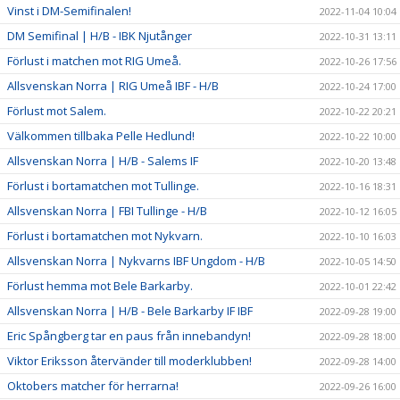
Vinst i DM-Semifinalen!
2022-11-04 10:04
DM Semifinal | H/B - IBK Njutånger
2022-10-31 13:11
Förlust i matchen mot RIG Umeå.
2022-10-26 17:56
Allsvenskan Norra | RIG Umeå IBF - H/B
2022-10-24 17:00
Förlust mot Salem.
2022-10-22 20:21
Välkommen tillbaka Pelle Hedlund!
2022-10-22 10:00
Allsvenskan Norra | H/B - Salems IF
2022-10-20 13:48
Förlust i bortamatchen mot Tullinge.
2022-10-16 18:31
Allsvenskan Norra | FBI Tullinge - H/B
2022-10-12 16:05
Förlust i bortamatchen mot Nykvarn.
2022-10-10 16:03
Allsvenskan Norra | Nykvarns IBF Ungdom - H/B
2022-10-05 14:50
Förlust hemma mot Bele Barkarby.
2022-10-01 22:42
Allsvenskan Norra | H/B - Bele Barkarby IF IBF
2022-09-28 19:00
Eric Spångberg tar en paus från innebandyn!
2022-09-28 18:00
Viktor Eriksson återvänder till moderklubben!
2022-09-28 14:00
Oktobers matcher för herrarna!
2022-09-26 16:00