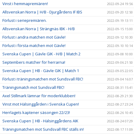
Vinst i hemmapremiären!
2022-09-24 19:56
Allsvenskan Norra | H/B - Djurgårdens IF IBS
2022-09-20 12:50
Förlust i seriepremiären.
2022-09-19 13:11
Allsvenskan Norra | Strängnäs IBK - H/B
2022-09-15 15:00
Förlust i andra matchen mot Gävle!
2022-09-12 10:30
Förlust i första matchen mot Gävle!
2022-09-10 10:14
Svenska Cupen | Gävle GIK - H/B | Match 2
2022-09-08 10:00
Septembers matcher för herrarna!
2022-09-06 21:50
Svenska Cupen | HB - Gävle GIK | Match 1
2022-09-05 22:05
Förlust i träningsmatchen mot Sundsvall FBC!
2022-09-04 16:07
Träningsmatch mot Sundsvall FBC!
2022-08-31 15:41
Axel Stillmark lämnar för moderklubben!
2022-08-29 21:30
Vinst mot Hälsinggården i Svenska Cupen!
2022-08-27 23:24
Herrlagets kaptener säsongen 22/23!
2022-08-26 10:45
Svenska Cupen | HB - Hälsinggårdens AIK
2022-08-24 07:29
Träningsmatchen mot Sundsvall FBC ställs in!
2022-08-17 11:09