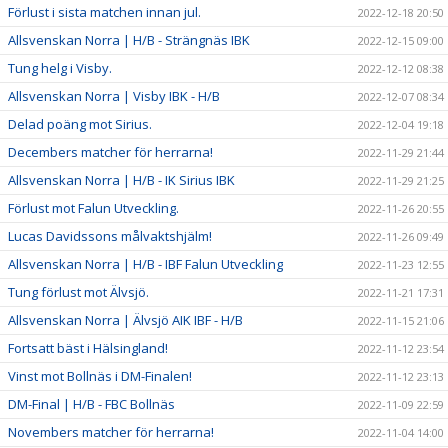
Förlust i sista matchen innan jul.
2022-12-18 20:50
Allsvenskan Norra | H/B - Strängnäs IBK
2022-12-15 09:00
Tung helg i Visby.
2022-12-12 08:38
Allsvenskan Norra | Visby IBK - H/B
2022-12-07 08:34
Delad poäng mot Sirius.
2022-12-04 19:18
Decembers matcher för herrarna!
2022-11-29 21:44
Allsvenskan Norra | H/B - IK Sirius IBK
2022-11-29 21:25
Förlust mot Falun Utveckling.
2022-11-26 20:55
Lucas Davidssons målvaktshjälm!
2022-11-26 09:49
Allsvenskan Norra | H/B - IBF Falun Utveckling
2022-11-23 12:55
Tung förlust mot Älvsjö.
2022-11-21 17:31
Allsvenskan Norra | Älvsjö AIK IBF - H/B
2022-11-15 21:06
Fortsatt bäst i Hälsingland!
2022-11-12 23:54
Vinst mot Bollnäs i DM-Finalen!
2022-11-12 23:13
DM-Final | H/B - FBC Bollnäs
2022-11-09 22:59
Novembers matcher för herrarna!
2022-11-04 14:00