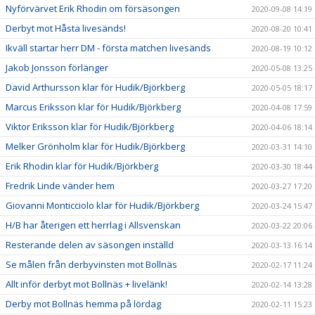
Nyförvärvet Erik Rhodin om försäsongen
2020-09-08 14:19
Derbyt mot Håsta livesänds!
2020-08-20 10:41
Ikväll startar herr DM - första matchen livesänds
2020-08-19 10:12
Jakob Jonsson förlänger
2020-05-08 13:25
David Arthursson klar för Hudik/Björkberg
2020-05-05 18:17
Marcus Eriksson klar för Hudik/Björkberg
2020-04-08 17:59
Viktor Eriksson klar för Hudik/Björkberg
2020-04-06 18:14
Melker Grönholm klar för Hudik/Björkberg
2020-03-31 14:10
Erik Rhodin klar för Hudik/Björkberg
2020-03-30 18:44
Fredrik Linde vänder hem
2020-03-27 17:20
Giovanni Monticciolo klar för Hudik/Björkberg
2020-03-24 15:47
H/B har återigen ett herrlag i Allsvenskan
2020-03-22 20:06
Resterande delen av säsongen inställd
2020-03-13 16:14
Se målen från derbyvinsten mot Bollnäs
2020-02-17 11:24
Allt inför derbyt mot Bollnäs + livelänk!
2020-02-14 13:28
Derby mot Bollnäs hemma på lördag
2020-02-11 15:23