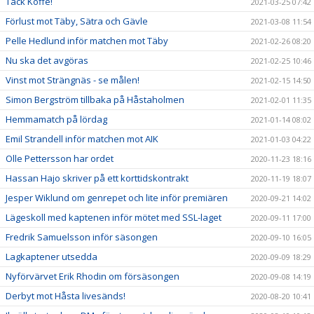
Tack Koffe!
2021-03-25 07:42
Förlust mot Täby, Sätra och Gävle
2021-03-08 11:54
Pelle Hedlund inför matchen mot Täby
2021-02-26 08:20
Nu ska det avgöras
2021-02-25 10:46
Vinst mot Strängnäs - se målen!
2021-02-15 14:50
Simon Bergström tillbaka på Håstaholmen
2021-02-01 11:35
Hemmamatch på lördag
2021-01-14 08:02
Emil Strandell inför matchen mot AIK
2021-01-03 04:22
Olle Pettersson har ordet
2020-11-23 18:16
Hassan Hajo skriver på ett korttidskontrakt
2020-11-19 18:07
Jesper Wiklund om genrepet och lite inför premiären
2020-09-21 14:02
Lägeskoll med kaptenen inför mötet med SSL-laget
2020-09-11 17:00
Fredrik Samuelsson inför säsongen
2020-09-10 16:05
Lagkaptener utsedda
2020-09-09 18:29
Nyförvärvet Erik Rhodin om försäsongen
2020-09-08 14:19
Derbyt mot Håsta livesänds!
2020-08-20 10:41