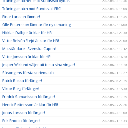
Träningsmatchen mot Sundsvall flyttas!
2022-08-12 10:46
Träningsmatch mot Sundsvall FBC!
2022-08-10 13:08
Einar Larsson lämnar!
2022-08-01 13:45
Olle Pettersson lämnar för ny utmaning!
2022-07-25 16:00
Nicklas Dalbjer är klar för HB!
2022-07-22 20:30
Victor Belvén Frejd är klar för HB!
2022-07-09 20:00
Motståndare i Svenska Cupen!
2022-07-05 10:12
Victor Jonsson är klar för HB!
2022-07-02 16:50
Jesper Wiklund väljer att testa sina vingar!
2022-06-16 18:50
Säsongens första seriematch!
2022-06-01 10:27
Patrik Rokka förlänger!
2022-05-18 21:55
Viktor Borg förlänger!
2022-05-13 15:30
Fredrik Samuelsson förlänger!
2022-05-13 10:55
Henric Pettersson är klar för HB!
2022-05-07 22:26
Jonas Larsson förlänger!
2022-04-24 19:00
Erik Rhodin förlänger!
2022-04-21 18:33