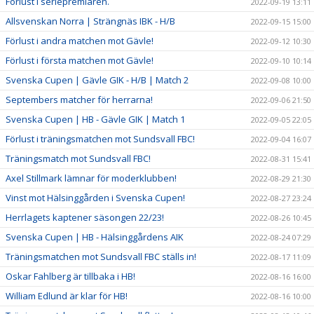
Förlust i seriepremiären.
2022-09-19 13:11
Allsvenskan Norra | Strängnäs IBK - H/B
2022-09-15 15:00
Förlust i andra matchen mot Gävle!
2022-09-12 10:30
Förlust i första matchen mot Gävle!
2022-09-10 10:14
Svenska Cupen | Gävle GIK - H/B | Match 2
2022-09-08 10:00
Septembers matcher för herrarna!
2022-09-06 21:50
Svenska Cupen | HB - Gävle GIK | Match 1
2022-09-05 22:05
Förlust i träningsmatchen mot Sundsvall FBC!
2022-09-04 16:07
Träningsmatch mot Sundsvall FBC!
2022-08-31 15:41
Axel Stillmark lämnar för moderklubben!
2022-08-29 21:30
Vinst mot Hälsinggården i Svenska Cupen!
2022-08-27 23:24
Herrlagets kaptener säsongen 22/23!
2022-08-26 10:45
Svenska Cupen | HB - Hälsinggårdens AIK
2022-08-24 07:29
Träningsmatchen mot Sundsvall FBC ställs in!
2022-08-17 11:09
Oskar Fahlberg är tillbaka i HB!
2022-08-16 16:00
William Edlund är klar för HB!
2022-08-16 10:00