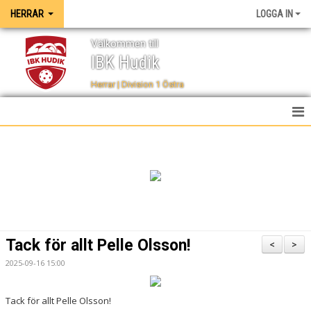
HERRAR
LOGGA IN
Välkommen till
IBK Hudik
Herrar | Division 1 Östra
HEM
NYHETER
TRUPPEN
KALENDER
Tack för allt Pelle Olsson!
<
>
SPELSCHEMA
2025-09-16 15:00
TABELL
Tack för allt Pelle Olsson!