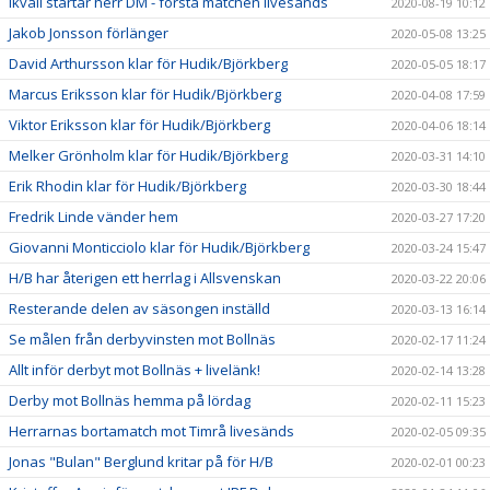
Ikväll startar herr DM - första matchen livesänds
2020-08-19 10:12
Jakob Jonsson förlänger
2020-05-08 13:25
David Arthursson klar för Hudik/Björkberg
2020-05-05 18:17
Marcus Eriksson klar för Hudik/Björkberg
2020-04-08 17:59
Viktor Eriksson klar för Hudik/Björkberg
2020-04-06 18:14
Melker Grönholm klar för Hudik/Björkberg
2020-03-31 14:10
Erik Rhodin klar för Hudik/Björkberg
2020-03-30 18:44
Fredrik Linde vänder hem
2020-03-27 17:20
Giovanni Monticciolo klar för Hudik/Björkberg
2020-03-24 15:47
H/B har återigen ett herrlag i Allsvenskan
2020-03-22 20:06
Resterande delen av säsongen inställd
2020-03-13 16:14
Se målen från derbyvinsten mot Bollnäs
2020-02-17 11:24
Allt inför derbyt mot Bollnäs + livelänk!
2020-02-14 13:28
Derby mot Bollnäs hemma på lördag
2020-02-11 15:23
Herrarnas bortamatch mot Timrå livesänds
2020-02-05 09:35
Jonas "Bulan" Berglund kritar på för H/B
2020-02-01 00:23