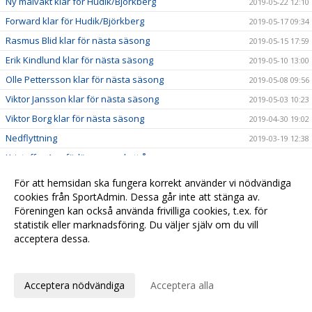
Ny målvakt klar för Hudik/Björkberg
2019-05-22 12:10
Forward klar för Hudik/Björkberg
2019-05-17 09:34
Rasmus Blid klar för nästa säsong
2019-05-15 17:59
Erik Kindlund klar för nästa säsong
2019-05-10 13:00
Olle Pettersson klar för nästa säsong
2019-05-08 09:56
Viktor Jansson klar för nästa säsong
2019-05-03 10:23
Viktor Borg klar för nästa säsong
2019-04-30 19:02
Nedflyttning
2019-03-19 12:38
Kristoffer Asp förlänger med ett år
2019-03-10 17:34
AIK gästar Håstaholmen
2019-01-25 11:14
För att hemsidan ska fungera korrekt använder vi nödvändiga
Väkommen tillbaka Filip Nilsson
cookies från SportAdmin. Dessa går inte att stänga av.
2019-01-23 20:42
Föreningen kan också använda frivilliga cookies, t.ex. för
Förlust mot RIG Umeå
2019-01-21 13:05
statistik eller marknadsföring. Du väljer själv om du vill
Förlust mot Tullinge
2019-01-13 10:25
acceptera dessa.
Mörk start på 2019
2019-01-07 13:55
Anpassa dina val
En poäng mot Djurgården
2018-12-18 16:33
Acceptera nödvändiga
Acceptera alla
Johan Elfving tillbaka i Hudik/Björkberg!
2018-12-01 20:00