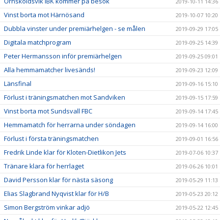
Örnsköldsvik IBK kommer på besök
2019-10-11 14:36
Vinst borta mot Härnösand
2019-10-07 10:20
Dubbla vinster under premiärhelgen - se målen
2019-09-29 17:05
Digitala matchprogram
2019-09-25 14:39
Peter Hermansson inför premiärhelgen
2019-09-25 09:01
Alla hemmamatcher livesänds!
2019-09-23 12:09
Länsfinal
2019-09-16 15:10
Förlust i träningsmatchen mot Sandviken
2019-09-15 17:59
Vinst borta mot Sundsvall FBC
2019-09-14 17:45
Hemmamatch för herrarna under söndagen
2019-09-14 16:00
Förlust i första träningsmatchen
2019-09-01 16:56
Fredrik Linde klar för Kloten-Dietlikon Jets
2019-07-06 10:37
Tränare klara för herrlaget
2019-06-26 10:01
David Persson klar för nästa säsong
2019-05-29 11:13
Elias Slagbrand Nyqvist klar för H/B
2019-05-23 20:12
Simon Bergström vinkar adjö
2019-05-22 12:45