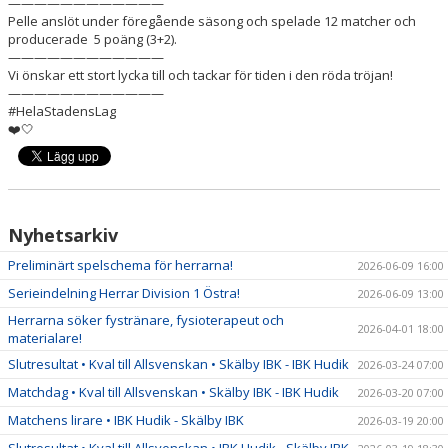
————————————
BILDER
Pelle anslöt under föregående säsong och spelade 12 matcher och
producerade 5 poäng (3+2).
DOKUMENT
————————————
Vi önskar ett stort lycka till och tackar för tiden i den röda tröjan!
————————————
KONTAKT
#HelaStadensLag
❤️🤍
WEBBSÄNDNINGAR
Nyhetsarkiv
Preliminärt spelschema för herrarna!
2026-06-09 16:00
Serieindelning Herrar Division 1 Östra!
2026-06-09 13:00
Herrarna söker fystränare, fysioterapeut och
2026-04-01 18:00
materialare!
Slutresultat • Kval till Allsvenskan • Skälby IBK - IBK Hudik
2026-03-24 07:00
Matchdag • Kval till Allsvenskan • Skälby IBK - IBK Hudik
2026-03-20 07:00
Matchens lirare • IBK Hudik - Skälby IBK
2026-03-19 20:00
Slutresultat • Kval till Allsvenskan • IBK Hudik - Skälby IBK