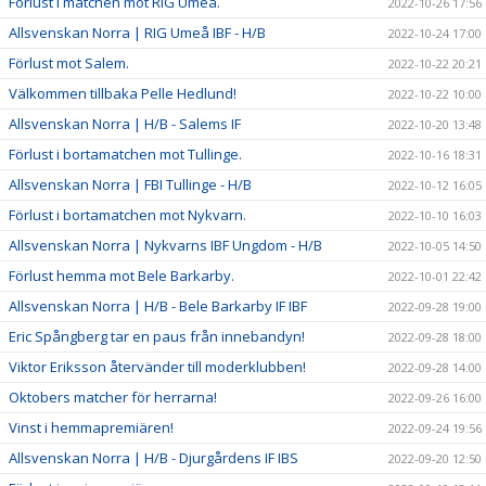
Förlust i matchen mot RIG Umeå.
2022-10-26 17:56
Allsvenskan Norra | RIG Umeå IBF - H/B
2022-10-24 17:00
Förlust mot Salem.
2022-10-22 20:21
Välkommen tillbaka Pelle Hedlund!
2022-10-22 10:00
Allsvenskan Norra | H/B - Salems IF
2022-10-20 13:48
Förlust i bortamatchen mot Tullinge.
2022-10-16 18:31
Allsvenskan Norra | FBI Tullinge - H/B
2022-10-12 16:05
Förlust i bortamatchen mot Nykvarn.
2022-10-10 16:03
Allsvenskan Norra | Nykvarns IBF Ungdom - H/B
2022-10-05 14:50
Förlust hemma mot Bele Barkarby.
2022-10-01 22:42
Allsvenskan Norra | H/B - Bele Barkarby IF IBF
2022-09-28 19:00
Eric Spångberg tar en paus från innebandyn!
2022-09-28 18:00
Viktor Eriksson återvänder till moderklubben!
2022-09-28 14:00
Oktobers matcher för herrarna!
2022-09-26 16:00
Vinst i hemmapremiären!
2022-09-24 19:56
Allsvenskan Norra | H/B - Djurgårdens IF IBS
2022-09-20 12:50