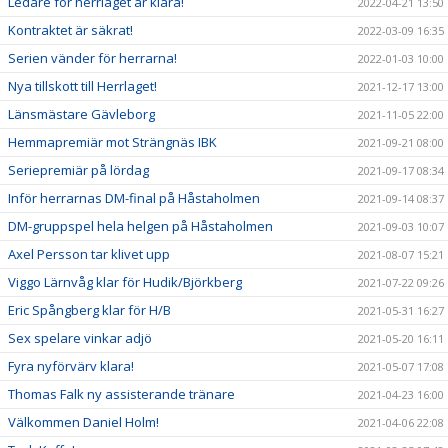
Ledare för herrlaget är klara!
2022-04-21 13:50
Kontraktet är säkrat!
2022-03-09 16:35
Serien vänder för herrarna!
2022-01-03 10:00
Nya tillskott till Herrlaget!
2021-12-17 13:00
Länsmästare Gävleborg
2021-11-05 22:00
Hemmapremiär mot Strängnäs IBK
2021-09-21 08:00
Seriepremiär på lördag
2021-09-17 08:34
Inför herrarnas DM-final på Håstaholmen
2021-09-14 08:37
DM-gruppspel hela helgen på Håstaholmen
2021-09-03 10:07
Axel Persson tar klivet upp
2021-08-07 15:21
Viggo Lärnvåg klar för Hudik/Björkberg
2021-07-22 09:26
Eric Spångberg klar för H/B
2021-05-31 16:27
Sex spelare vinkar adjö
2021-05-20 16:11
Fyra nyförvärv klara!
2021-05-07 17:08
Thomas Falk ny assisterande tränare
2021-04-23 16:00
Välkommen Daniel Holm!
2021-04-06 22:08