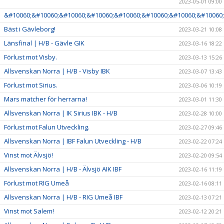
2023-05-01 09:00
&#10060;&#10060;&#10060;&#10060;&#10060;&#10060;&#10060;&#10060;
Bäst i Gävleborg!
2023-03-21 10:08
Länsfinal | H/B - Gävle GIK
2023-03-16 18:22
Förlust mot Visby.
2023-03-13 15:26
Allsvenskan Norra | H/B - Visby IBK
2023-03-07 13:43
Förlust mot Sirius.
2023-03-06 10:19
Mars matcher för herrarna!
2023-03-01 11:30
Allsvenskan Norra | IK Sirius IBK - H/B
2023-02-28 10:00
Förlust mot Falun Utveckling.
2023-02-27 09:46
Allsvenskan Norra | IBF Falun Utveckling - H/B
2023-02-22 07:24
Vinst mot Älvsjö!
2023-02-20 09:54
Allsvenskan Norra | H/B - Älvsjö AIK IBF
2023-02-16 11:19
Förlust mot RIG Umeå
2023-02-16 08:11
Allsvenskan Norra | H/B - RIG Umeå IBF
2023-02-13 07:21
Vinst mot Salem!
2023-02-12 20:21