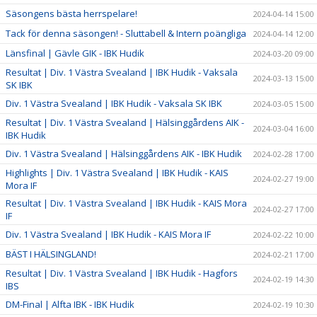
Säsongens bästa herrspelare!
2024-04-14 15:00
Tack för denna säsongen! - Sluttabell & Intern poängliga
2024-04-14 12:00
Länsfinal | Gävle GIK - IBK Hudik
2024-03-20 09:00
Resultat | Div. 1 Västra Svealand | IBK Hudik - Vaksala
2024-03-13 15:00
SK IBK
Div. 1 Västra Svealand | IBK Hudik - Vaksala SK IBK
2024-03-05 15:00
Resultat | Div. 1 Västra Svealand | Hälsinggårdens AIK -
2024-03-04 16:00
IBK Hudik
Div. 1 Västra Svealand | Hälsinggårdens AIK - IBK Hudik
2024-02-28 17:00
Highlights | Div. 1 Västra Svealand | IBK Hudik - KAIS
2024-02-27 19:00
Mora IF
Resultat | Div. 1 Västra Svealand | IBK Hudik - KAIS Mora
2024-02-27 17:00
IF
Div. 1 Västra Svealand | IBK Hudik - KAIS Mora IF
2024-02-22 10:00
BÄST I HÄLSINGLAND!
2024-02-21 17:00
Resultat | Div. 1 Västra Svealand | IBK Hudik - Hagfors
2024-02-19 14:30
IBS
DM-Final | Alfta IBK - IBK Hudik
2024-02-19 10:30