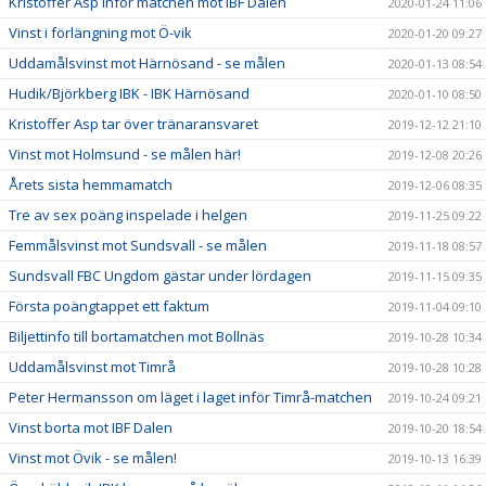
Kristoffer Asp inför matchen mot IBF Dalen
2020-01-24 11:06
Vinst i förlängning mot Ö-vik
2020-01-20 09:27
Uddamålsvinst mot Härnösand - se målen
2020-01-13 08:54
Hudik/Björkberg IBK - IBK Härnösand
2020-01-10 08:50
Kristoffer Asp tar över tränaransvaret
2019-12-12 21:10
Vinst mot Holmsund - se målen här!
2019-12-08 20:26
Årets sista hemmamatch
2019-12-06 08:35
Tre av sex poäng inspelade i helgen
2019-11-25 09:22
Femmålsvinst mot Sundsvall - se målen
2019-11-18 08:57
Sundsvall FBC Ungdom gästar under lördagen
2019-11-15 09:35
Första poängtappet ett faktum
2019-11-04 09:10
Biljettinfo till bortamatchen mot Bollnäs
2019-10-28 10:34
Uddamålsvinst mot Timrå
2019-10-28 10:28
Peter Hermansson om läget i laget inför Timrå-matchen
2019-10-24 09:21
Vinst borta mot IBF Dalen
2019-10-20 18:54
Vinst mot Övik - se målen!
2019-10-13 16:39