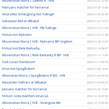
Allsvenskan Norra | Salems IF - H/B
2023-02-07 13:58
Februaris matcher för herrarna!
2023-01-30 13:40
Vinst efter förlängning mot Tullinge!
2023-01-29 20:49
Sebastian Blid är tillbaka!
2023-01-27 15:07
Allsvenskan Norra | H/B - FBI Tullinge
2023-01-25 21:34
Förlust mot Nykvarn.
2023-01-22 21:49
Allsvenskan Norra | H/B - Nykvarns IBF Ungdom
2023-01-18 11:00
Förlust mot Bele Barkarby.
2023-01-16 08:07
Allsvenskan Norra | Bele Barkarby IF IBF - H/B
2023-01-11 11:00
Tack Lucas Davidsson!
2023-01-11 09:30
Vinst mot Djurgården!!
2023-01-08 12:03
Allvenskan Norra | Djurgårdens IF IBS - H/B
2023-01-04 09:29
Alexander Hallvars är tillbaka!
2023-01-04 09:22
Januaris matcher för herrarna!
2023-01-02 15:50
Förlust i sista matchen innan jul.
2022-12-18 20:50
Allsvenskan Norra | H/B - Strängnäs IBK
2022-12-15 09:00