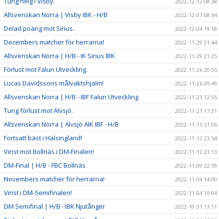
Tung helg i Visby.
2022-12-12 08:38
Allsvenskan Norra | Visby IBK - H/B
2022-12-07 08:34
Delad poäng mot Sirius.
2022-12-04 19:18
Decembers matcher för herrarna!
2022-11-29 21:44
Allsvenskan Norra | H/B - IK Sirius IBK
2022-11-29 21:25
Förlust mot Falun Utveckling.
2022-11-26 20:55
Lucas Davidssons målvaktshjälm!
2022-11-26 09:49
Allsvenskan Norra | H/B - IBF Falun Utveckling
2022-11-23 12:55
Tung förlust mot Älvsjö.
2022-11-21 17:31
Allsvenskan Norra | Älvsjö AIK IBF - H/B
2022-11-15 21:06
Fortsatt bäst i Hälsingland!
2022-11-12 23:54
Vinst mot Bollnäs i DM-Finalen!
2022-11-12 23:13
DM-Final | H/B - FBC Bollnäs
2022-11-09 22:59
Novembers matcher för herrarna!
2022-11-04 14:00
Vinst i DM-Semifinalen!
2022-11-04 10:04
DM Semifinal | H/B - IBK Njutånger
2022-10-31 13:11