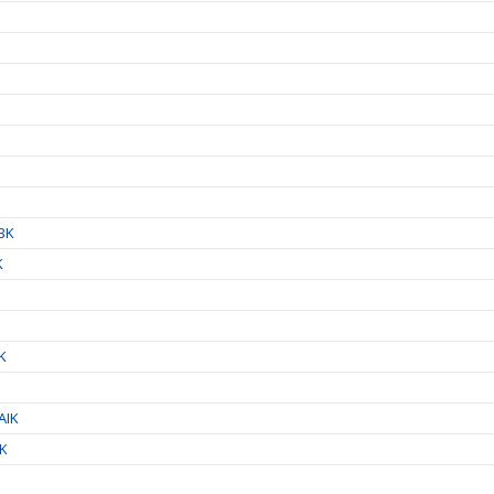
IBK
K
IK
AIK
IK