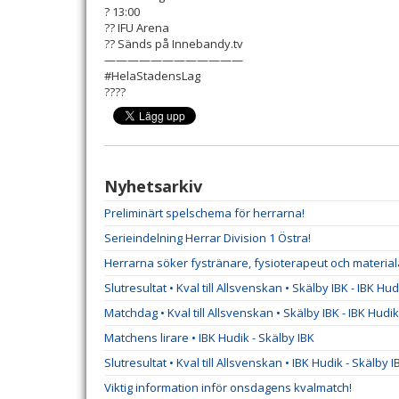
? 13:00
?? IFU Arena
?? Sänds på Innebandy.tv
————————————
#HelaStadensLag
????
Nyhetsarkiv
Preliminärt spelschema för herrarna!
Serieindelning Herrar Division 1 Östra!
Herrarna söker fystränare, fysioterapeut och material
Slutresultat • Kval till Allsvenskan • Skälby IBK - IBK Hud
Matchdag • Kval till Allsvenskan • Skälby IBK - IBK Hudik
Matchens lirare • IBK Hudik - Skälby IBK
Slutresultat • Kval till Allsvenskan • IBK Hudik - Skälby I
Viktig information inför onsdagens kvalmatch!