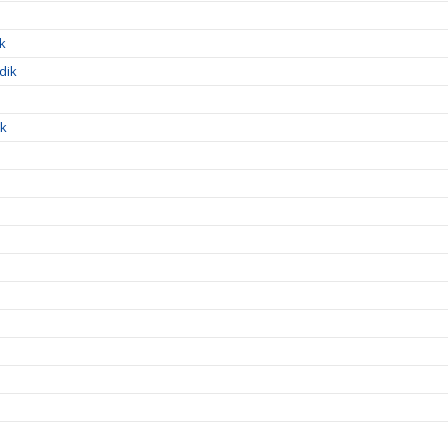
ik
dik
ik