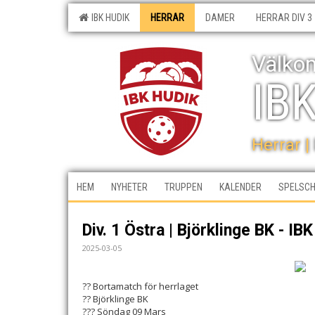
IBK HUDIK
HERRAR
DAMER
HERRAR DIV 3
Välkom
IB
Herrar |
HEM
NYHETER
TRUPPEN
KALENDER
SPELSC
Div. 1 Östra | Björklinge BK - IB
2025-03-05
?? Bortamatch för herrlaget
?? Björklinge BK
??? Söndag 09 Mars