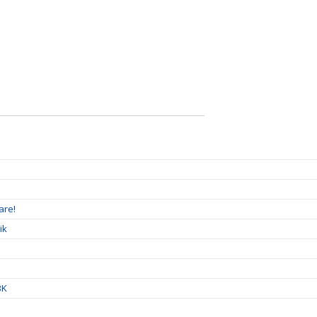
are!
ik
BK