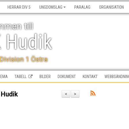
HERRAR DIV 5
UNGDOMSLAG
PARALAG
ORGANISATION
men till
K Hudik
 Division 1 Östra
HEMA
TABELL
BILDER
DOKUMENT
KONTAKT
WEBBSÄNDNIN
K Hudik
<
>