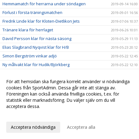
Hemmamatch för herrarna under söndagen
2019-09-14 16:00
Förlust i första träningsmatchen
2019-09-01 16:56
Fredrik Linde klar för Kloten-Dietlikon Jets
2019-07-06 10:37
Tränare klara för herrlaget
2019-06-26 10:01
David Persson klar för nästa säsong
2019-05-29 11:13
Elias Slagbrand Nyqvist klar för H/B
2019-05-23 20:12
Simon Bergström vinkar adjö
2019-05-22 12:45
Ny målvakt klar för Hudik/Björkberg
2019-05-22 12:10
Forward klar för Hudik/Björkberg
2019-05-17 09:34
För att hemsidan ska fungera korrekt använder vi nödvändiga
Rasmus Blid klar för nästa säsong
2019-05-15 17:59
cookies från SportAdmin. Dessa går inte att stänga av.
Erik Kindlund klar för nästa säsong
2019-05-10 13:00
Föreningen kan också använda frivilliga cookies, t.ex. för
Olle Pettersson klar för nästa säsong
statistik eller marknadsföring. Du väljer själv om du vill
2019-05-08 09:56
acceptera dessa.
Viktor Jansson klar för nästa säsong
2019-05-03 10:23
Anpassa dina val
Viktor Borg klar för nästa säsong
2019-04-30 19:02
Nedflyttning
2019-03-19 12:38
Acceptera nödvändiga
Acceptera alla
Kristoffer Asp förlänger med ett år
2019-03-10 17:34