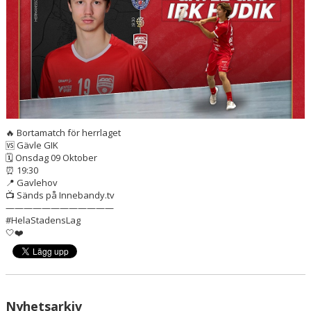
BILDER
DOKUMENT
KONTAKT
WEBBSÄNDNINGAR
🔥 Bortamatch för herrlaget
🆚 Gävle GIK
🗓️ Onsdag 09 Oktober
⏰ 19:30
📍 Gavlehov
📺 Sänds på Innebandy.tv
————————————
#HelaStadensLag
🤍❤️
Nyhetsarkiv