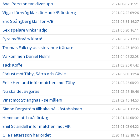
Axel Persson tar klivet upp
2021-08-07 15:21
Viggo Lärnvåg klar för Hudik/Björkberg
2021-07-22 09:26
Eric Spångberg klar för H/B
2021-05-31 16:27
Sex spelare vinkar adjö
2021-05-20 16:11
Fyra nyförvärv klara!
2021-05-07 17:08
Thomas Falk ny assisterande tränare
2021-04-23 16:00
Välkommen Daniel Holm!
2021-04-06 22:08
Tack Koffe!
2021-03-25 07:42
Förlust mot Täby, Sätra och Gävle
2021-03-08 11:54
Pelle Hedlund inför matchen mot Täby
2021-02-26 08:20
Nu ska det avgöras
2021-02-25 10:46
Vinst mot Strängnäs - se målen!
2021-02-15 14:50
Simon Bergström tillbaka på Håstaholmen
2021-02-01 11:35
Hemmamatch på lördag
2021-01-14 08:02
Emil Strandell inför matchen mot AIK
2021-01-03 04:22
Olle Pettersson har ordet
2020-11-23 18:16