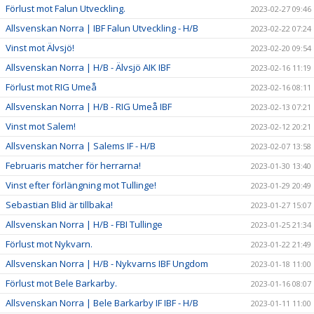
Förlust mot Falun Utveckling.
2023-02-27 09:46
Allsvenskan Norra | IBF Falun Utveckling - H/B
2023-02-22 07:24
Vinst mot Älvsjö!
2023-02-20 09:54
Allsvenskan Norra | H/B - Älvsjö AIK IBF
2023-02-16 11:19
Förlust mot RIG Umeå
2023-02-16 08:11
Allsvenskan Norra | H/B - RIG Umeå IBF
2023-02-13 07:21
Vinst mot Salem!
2023-02-12 20:21
Allsvenskan Norra | Salems IF - H/B
2023-02-07 13:58
Februaris matcher för herrarna!
2023-01-30 13:40
Vinst efter förlängning mot Tullinge!
2023-01-29 20:49
Sebastian Blid är tillbaka!
2023-01-27 15:07
Allsvenskan Norra | H/B - FBI Tullinge
2023-01-25 21:34
Förlust mot Nykvarn.
2023-01-22 21:49
Allsvenskan Norra | H/B - Nykvarns IBF Ungdom
2023-01-18 11:00
Förlust mot Bele Barkarby.
2023-01-16 08:07
Allsvenskan Norra | Bele Barkarby IF IBF - H/B
2023-01-11 11:00