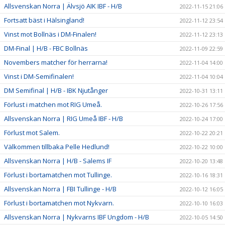
Allsvenskan Norra | Älvsjö AIK IBF - H/B
2022-11-15 21:06
Fortsatt bäst i Hälsingland!
2022-11-12 23:54
Vinst mot Bollnäs i DM-Finalen!
2022-11-12 23:13
DM-Final | H/B - FBC Bollnäs
2022-11-09 22:59
Novembers matcher för herrarna!
2022-11-04 14:00
Vinst i DM-Semifinalen!
2022-11-04 10:04
DM Semifinal | H/B - IBK Njutånger
2022-10-31 13:11
Förlust i matchen mot RIG Umeå.
2022-10-26 17:56
Allsvenskan Norra | RIG Umeå IBF - H/B
2022-10-24 17:00
Förlust mot Salem.
2022-10-22 20:21
Välkommen tillbaka Pelle Hedlund!
2022-10-22 10:00
Allsvenskan Norra | H/B - Salems IF
2022-10-20 13:48
Förlust i bortamatchen mot Tullinge.
2022-10-16 18:31
Allsvenskan Norra | FBI Tullinge - H/B
2022-10-12 16:05
Förlust i bortamatchen mot Nykvarn.
2022-10-10 16:03
Allsvenskan Norra | Nykvarns IBF Ungdom - H/B
2022-10-05 14:50