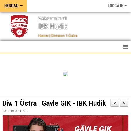
HERRAR
LOGGA IN
Välkommen till
IBK Hudik
Herrar | Division 1 Östra
HEM
NYHETER
TRUPPEN
KALENDER
Div. 1 Östra | Gävle GIK - IBK Hudik
<
>
SPELSCHEMA
2024-10-07 15:00
TABELL