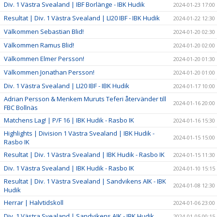
Div. 1 Västra Svealand | IBF Borlänge - IBK Hudik
2024-01-23 17:00
Resultat | Div. 1 Västra Svealand | LI20 IBF - IBK Hudik
2024-01-22 12:30
Välkommen Sebastian Blid!
2024-01-20 02:30
Välkommen Ramus Blid!
2024-01-20 02:00
Välkommen Elmer Persson!
2024-01-20 01:30
Välkommen Jonathan Persson!
2024-01-20 01:00
Div. 1 Västra Svealand | LI20 IBF - IBK Hudik
2024-01-17 10:00
Adrian Persson & Menkem Muruts Teferi återvänder till
2024-01-16 20:00
FBC Bollnäs
Matchens Lag! | P/F 16 | IBK Hudik - Rasbo IK
2024-01-16 15:30
Highlights | Division 1 Västra Svealand | IBK Hudik -
2024-01-15 15:00
Rasbo IK
Resultat | Div. 1 Västra Svealand | IBK Hudik - Rasbo IK
2024-01-15 11:30
Div. 1 Västra Svealand | IBK Hudik - Rasbo IK
2024-01-10 15:15
Resultat | Div. 1 Västra Svealand | Sandvikens AIK - IBK
2024-01-08 12:30
Hudik
Herrar | Halvtidskoll
2024-01-06 23:00
Div. 1 Västra Svealand | Sandvikens AIK - IBK Hudik
2024-01-05 00:15