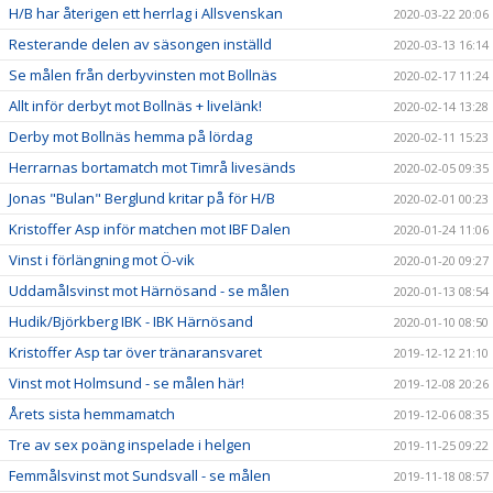
H/B har återigen ett herrlag i Allsvenskan
2020-03-22 20:06
Resterande delen av säsongen inställd
2020-03-13 16:14
Se målen från derbyvinsten mot Bollnäs
2020-02-17 11:24
Allt inför derbyt mot Bollnäs + livelänk!
2020-02-14 13:28
Derby mot Bollnäs hemma på lördag
2020-02-11 15:23
Herrarnas bortamatch mot Timrå livesänds
2020-02-05 09:35
Jonas "Bulan" Berglund kritar på för H/B
2020-02-01 00:23
Kristoffer Asp inför matchen mot IBF Dalen
2020-01-24 11:06
Vinst i förlängning mot Ö-vik
2020-01-20 09:27
Uddamålsvinst mot Härnösand - se målen
2020-01-13 08:54
Hudik/Björkberg IBK - IBK Härnösand
2020-01-10 08:50
Kristoffer Asp tar över tränaransvaret
2019-12-12 21:10
Vinst mot Holmsund - se målen här!
2019-12-08 20:26
Årets sista hemmamatch
2019-12-06 08:35
Tre av sex poäng inspelade i helgen
2019-11-25 09:22
Femmålsvinst mot Sundsvall - se målen
2019-11-18 08:57