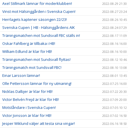
Axel Stillmark lämnar för moderklubben!
2022-08-29 21:30
Vinst mot Hälsinggården i Svenska Cupen!
2022-08-27 23:24
Herrlagets kaptener säsongen 22/23!
2022-08-26 10:45
Svenska Cupen | HB - Hälsinggårdens AIK
2022-08-24 07:29
Träningsmatchen mot Sundsvall FBC ställs in!
2022-08-17 11:09
Oskar Fahlberg är tillbaka i HB!
2022-08-16 16:00
William Edlund är klar för HB!
2022-08-16 10:00
Träningsmatchen mot Sundsvall flyttas!
2022-08-12 10:46
Träningsmatch mot Sundsvall FBC!
2022-08-10 13:08
Einar Larsson lämnar!
2022-08-01 13:45
Olle Pettersson lämnar för ny utmaning!
2022-07-25 16:00
Nicklas Dalbjer är klar för HB!
2022-07-22 20:30
Victor Belvén Frejd är klar för HB!
2022-07-09 20:00
Motståndare i Svenska Cupen!
2022-07-05 10:12
Victor Jonsson är klar för HB!
2022-07-02 16:50
Jesper Wiklund väljer att testa sina vingar!
2022-06-16 18:50