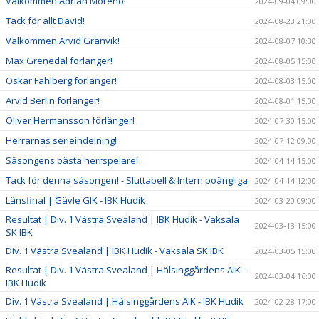
Välkommen Adrian Moreno!
2024-09-04 09:00
Tack för allt David!
2024-08-23 21:00
Välkommen Arvid Granvik!
2024-08-07 10:30
Max Grenedal förlänger!
2024-08-05 15:00
Oskar Fahlberg förlänger!
2024-08-03 15:00
Arvid Berlin förlänger!
2024-08-01 15:00
Oliver Hermansson förlänger!
2024-07-30 15:00
Herrarnas serieindelning!
2024-07-12 09:00
Säsongens bästa herrspelare!
2024-04-14 15:00
Tack för denna säsongen! - Sluttabell & Intern poängliga
2024-04-14 12:00
Länsfinal | Gävle GIK - IBK Hudik
2024-03-20 09:00
Resultat | Div. 1 Västra Svealand | IBK Hudik - Vaksala
2024-03-13 15:00
SK IBK
Div. 1 Västra Svealand | IBK Hudik - Vaksala SK IBK
2024-03-05 15:00
Resultat | Div. 1 Västra Svealand | Hälsinggårdens AIK -
2024-03-04 16:00
IBK Hudik
Div. 1 Västra Svealand | Hälsinggårdens AIK - IBK Hudik
2024-02-28 17:00