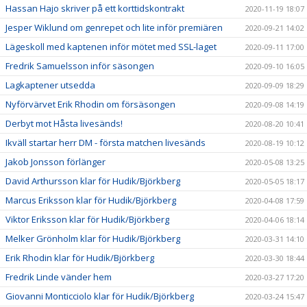
Hassan Hajo skriver på ett korttidskontrakt
2020-11-19 18:07
Jesper Wiklund om genrepet och lite inför premiären
2020-09-21 14:02
Lägeskoll med kaptenen inför mötet med SSL-laget
2020-09-11 17:00
Fredrik Samuelsson inför säsongen
2020-09-10 16:05
Lagkaptener utsedda
2020-09-09 18:29
Nyförvärvet Erik Rhodin om försäsongen
2020-09-08 14:19
Derbyt mot Håsta livesänds!
2020-08-20 10:41
Ikväll startar herr DM - första matchen livesänds
2020-08-19 10:12
Jakob Jonsson förlänger
2020-05-08 13:25
David Arthursson klar för Hudik/Björkberg
2020-05-05 18:17
Marcus Eriksson klar för Hudik/Björkberg
2020-04-08 17:59
Viktor Eriksson klar för Hudik/Björkberg
2020-04-06 18:14
Melker Grönholm klar för Hudik/Björkberg
2020-03-31 14:10
Erik Rhodin klar för Hudik/Björkberg
2020-03-30 18:44
Fredrik Linde vänder hem
2020-03-27 17:20
Giovanni Monticciolo klar för Hudik/Björkberg
2020-03-24 15:47