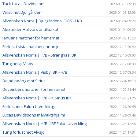
Tack Lucas Davidsson!
2023-01-11 09:30
Vinst mot Djurgården!!
2023-01-08 12:03
Allvenskan Norra | Djurgårdens IF IBS - H/B
2023-01-04 09:29
Alexander Hallvars är tillbaka!
2023-01-04 09:22
Januaris matcher för herrarna!
2023-01-02 15:50
Förlust i sista matchen innan jul.
2022-12-18 20:50
Allsvenskan Norra | H/B - Strängnäs IBK
2022-12-15 09:00
Tung helg i Visby.
2022-12-12 08:38
Allsvenskan Norra | Visby IBK - H/B
2022-12-07 08:34
Delad poäng mot Sirius.
2022-12-04 19:18
Decembers matcher för herrarna!
2022-11-29 21:44
Allsvenskan Norra | H/B - IK Sirius IBK
2022-11-29 21:25
Förlust mot Falun Utveckling.
2022-11-26 20:55
Lucas Davidssons målvaktshjälm!
2022-11-26 09:49
Allsvenskan Norra | H/B - IBF Falun Utveckling
2022-11-23 12:55
Tung förlust mot Älvsjö.
2022-11-21 17:31