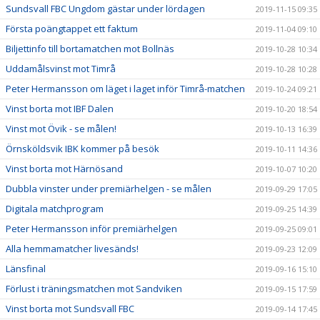
Sundsvall FBC Ungdom gästar under lördagen
2019-11-15 09:35
Första poängtappet ett faktum
2019-11-04 09:10
Biljettinfo till bortamatchen mot Bollnäs
2019-10-28 10:34
Uddamålsvinst mot Timrå
2019-10-28 10:28
Peter Hermansson om läget i laget inför Timrå-matchen
2019-10-24 09:21
Vinst borta mot IBF Dalen
2019-10-20 18:54
Vinst mot Övik - se målen!
2019-10-13 16:39
Örnsköldsvik IBK kommer på besök
2019-10-11 14:36
Vinst borta mot Härnösand
2019-10-07 10:20
Dubbla vinster under premiärhelgen - se målen
2019-09-29 17:05
Digitala matchprogram
2019-09-25 14:39
Peter Hermansson inför premiärhelgen
2019-09-25 09:01
Alla hemmamatcher livesänds!
2019-09-23 12:09
Länsfinal
2019-09-16 15:10
Förlust i träningsmatchen mot Sandviken
2019-09-15 17:59
Vinst borta mot Sundsvall FBC
2019-09-14 17:45