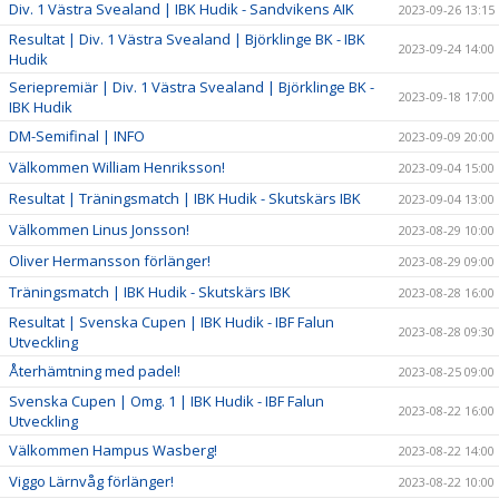
Div. 1 Västra Svealand | IBK Hudik - Sandvikens AIK
2023-09-26 13:15
Resultat | Div. 1 Västra Svealand | Björklinge BK - IBK
2023-09-24 14:00
Hudik
Seriepremiär | Div. 1 Västra Svealand | Björklinge BK -
2023-09-18 17:00
IBK Hudik
DM-Semifinal | INFO
2023-09-09 20:00
Välkommen William Henriksson!
2023-09-04 15:00
Resultat | Träningsmatch | IBK Hudik - Skutskärs IBK
2023-09-04 13:00
Välkommen Linus Jonsson!
2023-08-29 10:00
Oliver Hermansson förlänger!
2023-08-29 09:00
Träningsmatch | IBK Hudik - Skutskärs IBK
2023-08-28 16:00
Resultat | Svenska Cupen | IBK Hudik - IBF Falun
2023-08-28 09:30
Utveckling
Återhämtning med padel!
2023-08-25 09:00
Svenska Cupen | Omg. 1 | IBK Hudik - IBF Falun
2023-08-22 16:00
Utveckling
Välkommen Hampus Wasberg!
2023-08-22 14:00
Viggo Lärnvåg förlänger!
2023-08-22 10:00