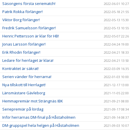
Säsongens första seriematch!
2022-06-01 10:27
Patrik Rokka förlänger!
2022-05-18 21:55
Viktor Borg förlänger!
2022-05-13 15:30
Fredrik Samuelsson förlänger!
2022-05-13 10:55
Henric Pettersson är klar för HB!
2022-05-07 22:26
Jonas Larsson förlänger!
2022-04-24 19:00
Erik Rhodin förlänger!
2022-04-21 18:33
Ledare för herrlaget är klara!
2022-04-21 13:50
Kontraktet är säkrat!
2022-03-09 16:35
Serien vänder för herrarna!
2022-01-03 10:00
Nya tillskott till Herrlaget!
2021-12-17 13:00
Länsmästare Gävleborg
2021-11-05 22:00
Hemmapremiär mot Strängnäs IBK
2021-09-21 08:00
Seriepremiär på lördag
2021-09-17 08:34
Inför herrarnas DM-final på Håstaholmen
2021-09-14 08:37
DM-gruppspel hela helgen på Håstaholmen
2021-09-03 10:07