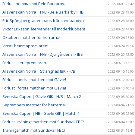
Förlust hemma mot Bele Barkarby.
2022-10-01 22:42
Allsvenskan Norra | H/B - Bele Barkarby IF IBF
2022-09-28 19:00
Eric Spångberg tar en paus från innebandyn!
2022-09-28 18:00
Viktor Eriksson återvänder till moderklubben!
2022-09-28 14:00
Oktobers matcher för herrarna!
2022-09-26 16:00
Vinst i hemmapremiären!
2022-09-24 19:56
Allsvenskan Norra | H/B - Djurgårdens IF IBS
2022-09-20 12:50
Förlust i seriepremiären.
2022-09-19 13:11
Allsvenskan Norra | Strängnäs IBK - H/B
2022-09-15 15:00
Förlust i andra matchen mot Gävle!
2022-09-12 10:30
Förlust i första matchen mot Gävle!
2022-09-10 10:14
Svenska Cupen | Gävle GIK - H/B | Match 2
2022-09-08 10:00
Septembers matcher för herrarna!
2022-09-06 21:50
Svenska Cupen | HB - Gävle GIK | Match 1
2022-09-05 22:05
Förlust i träningsmatchen mot Sundsvall FBC!
2022-09-04 16:07
Träningsmatch mot Sundsvall FBC!
2022-08-31 15:41