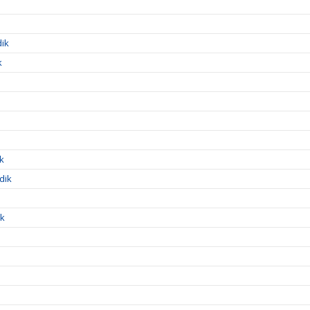
dik
k
ik
dik
ik