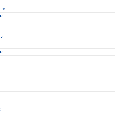
are!
ik
BK
ik
K