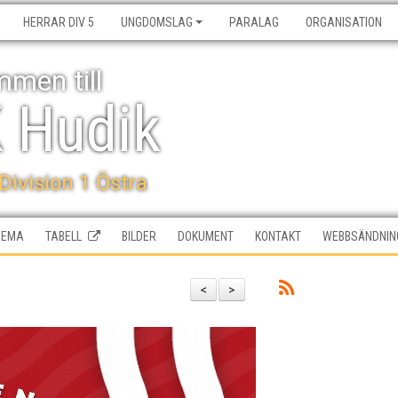
HERRAR DIV 5
UNGDOMSLAG
PARALAG
ORGANISATION
men till
K Hudik
 Division 1 Östra
HEMA
TABELL
BILDER
DOKUMENT
KONTAKT
WEBBSÄNDNIN
<
>