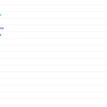
IK
AIK
IK