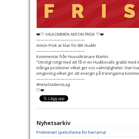
❤️🤍 VÄLKOMMEN ANTON FRISK 🤍❤️
————————————
Anton Frisk är klar för IBK Hudik!
————————————
Kommentar från Huvudtränare Martin:
”Otroligt roligt med att få in en Hudiksvalls grabb med
många positioner vilket ger oss valmöjligheter. Han har
omgivning vilket gör att energin på träningarna kommer
————————————
#HelaStadensLag
🤍❤️
Nyhetsarkiv
Preliminärt spelschema för herrarna!