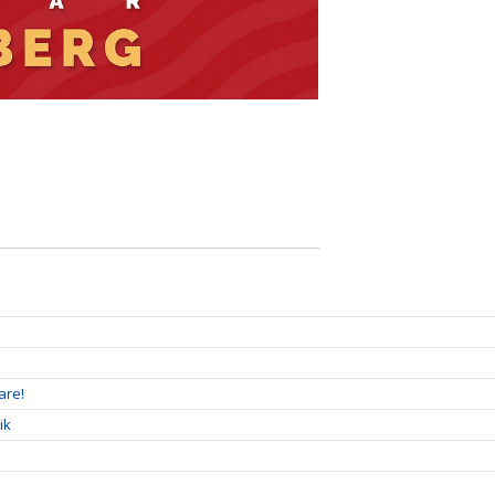
are!
ik