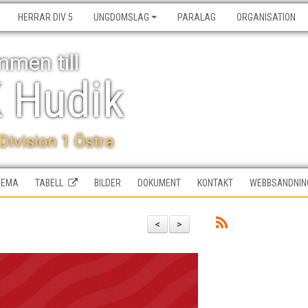
HERRAR DIV 5
UNGDOMSLAG
PARALAG
ORGANISATION
men till
K Hudik
 Division 1 Östra
HEMA
TABELL
BILDER
DOKUMENT
KONTAKT
WEBBSÄNDNIN
<
>