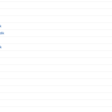
ik
dik
ik