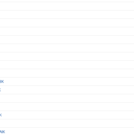
IBK
K
IK
AIK