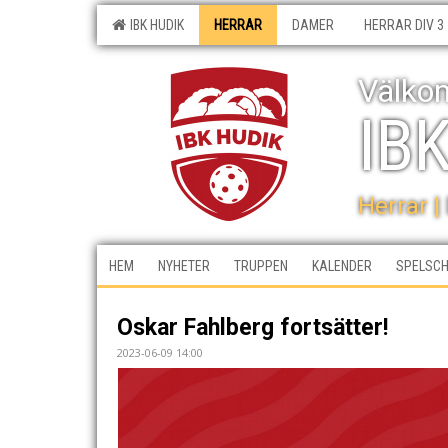
IBK HUDIK
HERRAR
DAMER
HERRAR DIV 3
Välkom
IB
Herrar |
HEM
NYHETER
TRUPPEN
KALENDER
SPELSC
Oskar Fahlberg fortsätter!
2023-06-09 14:00