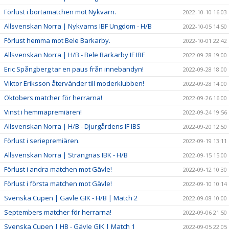
Förlust i bortamatchen mot Nykvarn.
2022-10-10 16:03
Allsvenskan Norra | Nykvarns IBF Ungdom - H/B
2022-10-05 14:50
Förlust hemma mot Bele Barkarby.
2022-10-01 22:42
Allsvenskan Norra | H/B - Bele Barkarby IF IBF
2022-09-28 19:00
Eric Spångberg tar en paus från innebandyn!
2022-09-28 18:00
Viktor Eriksson återvänder till moderklubben!
2022-09-28 14:00
Oktobers matcher för herrarna!
2022-09-26 16:00
Vinst i hemmapremiären!
2022-09-24 19:56
Allsvenskan Norra | H/B - Djurgårdens IF IBS
2022-09-20 12:50
Förlust i seriepremiären.
2022-09-19 13:11
Allsvenskan Norra | Strängnäs IBK - H/B
2022-09-15 15:00
Förlust i andra matchen mot Gävle!
2022-09-12 10:30
Förlust i första matchen mot Gävle!
2022-09-10 10:14
Svenska Cupen | Gävle GIK - H/B | Match 2
2022-09-08 10:00
Septembers matcher för herrarna!
2022-09-06 21:50
Svenska Cupen | HB - Gävle GIK | Match 1
2022-09-05 22:05