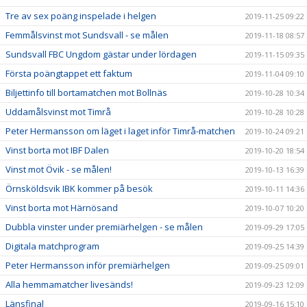
Tre av sex poäng inspelade i helgen
2019-11-25 09:22
Femmålsvinst mot Sundsvall - se målen
2019-11-18 08:57
Sundsvall FBC Ungdom gästar under lördagen
2019-11-15 09:35
Första poängtappet ett faktum
2019-11-04 09:10
Biljettinfo till bortamatchen mot Bollnäs
2019-10-28 10:34
Uddamålsvinst mot Timrå
2019-10-28 10:28
Peter Hermansson om läget i laget inför Timrå-matchen
2019-10-24 09:21
Vinst borta mot IBF Dalen
2019-10-20 18:54
Vinst mot Övik - se målen!
2019-10-13 16:39
Örnsköldsvik IBK kommer på besök
2019-10-11 14:36
Vinst borta mot Härnösand
2019-10-07 10:20
Dubbla vinster under premiärhelgen - se målen
2019-09-29 17:05
Digitala matchprogram
2019-09-25 14:39
Peter Hermansson inför premiärhelgen
2019-09-25 09:01
Alla hemmamatcher livesänds!
2019-09-23 12:09
Länsfinal
2019-09-16 15:10