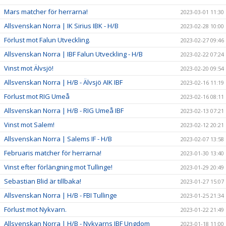
Mars matcher för herrarna!
2023-03-01 11:30
Allsvenskan Norra | IK Sirius IBK - H/B
2023-02-28 10:00
Förlust mot Falun Utveckling.
2023-02-27 09:46
Allsvenskan Norra | IBF Falun Utveckling - H/B
2023-02-22 07:24
Vinst mot Älvsjö!
2023-02-20 09:54
Allsvenskan Norra | H/B - Älvsjö AIK IBF
2023-02-16 11:19
Förlust mot RIG Umeå
2023-02-16 08:11
Allsvenskan Norra | H/B - RIG Umeå IBF
2023-02-13 07:21
Vinst mot Salem!
2023-02-12 20:21
Allsvenskan Norra | Salems IF - H/B
2023-02-07 13:58
Februaris matcher för herrarna!
2023-01-30 13:40
Vinst efter förlängning mot Tullinge!
2023-01-29 20:49
Sebastian Blid är tillbaka!
2023-01-27 15:07
Allsvenskan Norra | H/B - FBI Tullinge
2023-01-25 21:34
Förlust mot Nykvarn.
2023-01-22 21:49
Allsvenskan Norra | H/B - Nykvarns IBF Ungdom
2023-01-18 11:00