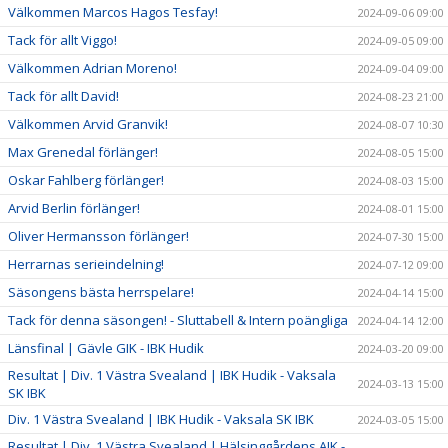
Välkommen Marcos Hagos Tesfay!
2024-09-06 09:00
Tack för allt Viggo!
2024-09-05 09:00
Välkommen Adrian Moreno!
2024-09-04 09:00
Tack för allt David!
2024-08-23 21:00
Välkommen Arvid Granvik!
2024-08-07 10:30
Max Grenedal förlänger!
2024-08-05 15:00
Oskar Fahlberg förlänger!
2024-08-03 15:00
Arvid Berlin förlänger!
2024-08-01 15:00
Oliver Hermansson förlänger!
2024-07-30 15:00
Herrarnas serieindelning!
2024-07-12 09:00
Säsongens bästa herrspelare!
2024-04-14 15:00
Tack för denna säsongen! - Sluttabell & Intern poängliga
2024-04-14 12:00
Länsfinal | Gävle GIK - IBK Hudik
2024-03-20 09:00
Resultat | Div. 1 Västra Svealand | IBK Hudik - Vaksala
2024-03-13 15:00
SK IBK
Div. 1 Västra Svealand | IBK Hudik - Vaksala SK IBK
2024-03-05 15:00
Resultat | Div. 1 Västra Svealand | Hälsinggårdens AIK -