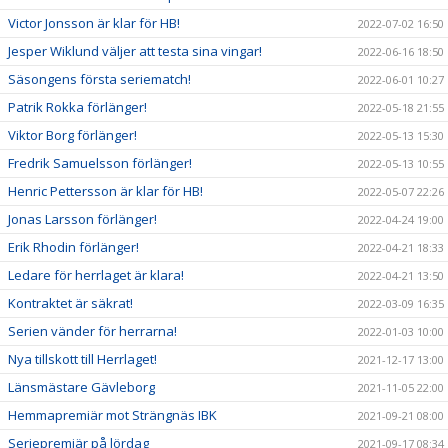
Victor Jonsson är klar för HB!
2022-07-02 16:50
Jesper Wiklund väljer att testa sina vingar!
2022-06-16 18:50
Säsongens första seriematch!
2022-06-01 10:27
Patrik Rokka förlänger!
2022-05-18 21:55
Viktor Borg förlänger!
2022-05-13 15:30
Fredrik Samuelsson förlänger!
2022-05-13 10:55
Henric Pettersson är klar för HB!
2022-05-07 22:26
Jonas Larsson förlänger!
2022-04-24 19:00
Erik Rhodin förlänger!
2022-04-21 18:33
Ledare för herrlaget är klara!
2022-04-21 13:50
Kontraktet är säkrat!
2022-03-09 16:35
Serien vänder för herrarna!
2022-01-03 10:00
Nya tillskott till Herrlaget!
2021-12-17 13:00
Länsmästare Gävleborg
2021-11-05 22:00
Hemmapremiär mot Strängnäs IBK
2021-09-21 08:00
Seriepremiär på lördag
2021-09-17 08:34