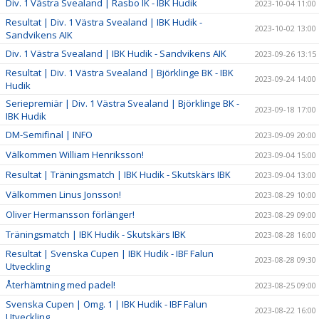
Div. 1 Västra Svealand | Rasbo IK - IBK Hudik
2023-10-04 11:00
Resultat | Div. 1 Västra Svealand | IBK Hudik -
2023-10-02 13:00
Sandvikens AIK
Div. 1 Västra Svealand | IBK Hudik - Sandvikens AIK
2023-09-26 13:15
Resultat | Div. 1 Västra Svealand | Björklinge BK - IBK
2023-09-24 14:00
Hudik
Seriepremiär | Div. 1 Västra Svealand | Björklinge BK -
2023-09-18 17:00
IBK Hudik
DM-Semifinal | INFO
2023-09-09 20:00
Välkommen William Henriksson!
2023-09-04 15:00
Resultat | Träningsmatch | IBK Hudik - Skutskärs IBK
2023-09-04 13:00
Välkommen Linus Jonsson!
2023-08-29 10:00
Oliver Hermansson förlänger!
2023-08-29 09:00
Träningsmatch | IBK Hudik - Skutskärs IBK
2023-08-28 16:00
Resultat | Svenska Cupen | IBK Hudik - IBF Falun
2023-08-28 09:30
Utveckling
Återhämtning med padel!
2023-08-25 09:00
Svenska Cupen | Omg. 1 | IBK Hudik - IBF Falun
2023-08-22 16:00
Utveckling