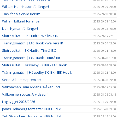
William Henriksson förlänger!
2025-09-09 09:00
Tack för allt Arvid Berlin!
2025-09-08 18:00
William Edlund förlänger!
2025-09-08 15:00
Liam Nyman förlänger!
2025-09-08 10:00
Slutresultat | IBK Hudik - Wallviks IK
2025-09-07 22:06
Träningsmatch | IBK Hudik - Wallviks IK
2025-09-04 12:00
Slutresultat | IBK Hudik - Timrå IBC
2025-09-01 15:00
Träningsmatch | IBK Hudik - Timrå IBC
2025-08-28 16:00
Slutresultat | Hässelby SK IBK - IBK Hudik
2025-08-24 18:30
Träningsmatch | Hässelby SK IBK - IBK Hudik
2025-08-21 15:00
Serie- & hemmapremiär!
2025-08-08 09:00
Välkommen Liam Ardanius-Åkerlund!
2025-08-07 17:00
Välkommen Lucas Arvidsson!
2025-08-06 08:45
Lagbygget 2025/2026
2025-06-29 09:00
Jonas Holmberg fortsätter i IBK Hudik!
2025-06-28 09:00
Zeb Strandberg fortsätter i IBK Hudik!
2025-06-16 11:00