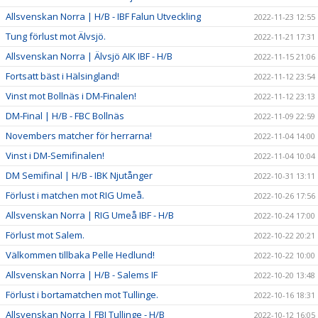
Allsvenskan Norra | H/B - IBF Falun Utveckling
2022-11-23 12:55
Tung förlust mot Älvsjö.
2022-11-21 17:31
Allsvenskan Norra | Älvsjö AIK IBF - H/B
2022-11-15 21:06
Fortsatt bäst i Hälsingland!
2022-11-12 23:54
Vinst mot Bollnäs i DM-Finalen!
2022-11-12 23:13
DM-Final | H/B - FBC Bollnäs
2022-11-09 22:59
Novembers matcher för herrarna!
2022-11-04 14:00
Vinst i DM-Semifinalen!
2022-11-04 10:04
DM Semifinal | H/B - IBK Njutånger
2022-10-31 13:11
Förlust i matchen mot RIG Umeå.
2022-10-26 17:56
Allsvenskan Norra | RIG Umeå IBF - H/B
2022-10-24 17:00
Förlust mot Salem.
2022-10-22 20:21
Välkommen tillbaka Pelle Hedlund!
2022-10-22 10:00
Allsvenskan Norra | H/B - Salems IF
2022-10-20 13:48
Förlust i bortamatchen mot Tullinge.
2022-10-16 18:31
Allsvenskan Norra | FBI Tullinge - H/B
2022-10-12 16:05