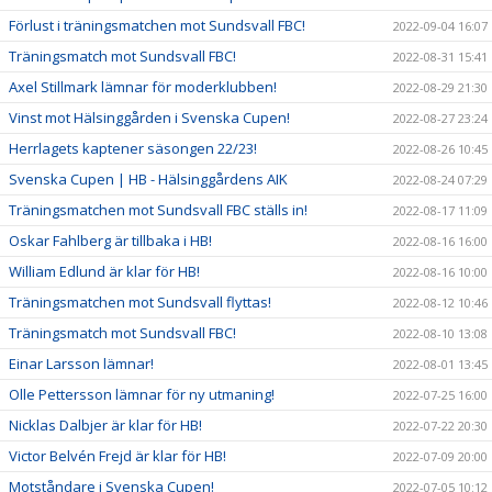
Förlust i träningsmatchen mot Sundsvall FBC!
2022-09-04 16:07
Träningsmatch mot Sundsvall FBC!
2022-08-31 15:41
Axel Stillmark lämnar för moderklubben!
2022-08-29 21:30
Vinst mot Hälsinggården i Svenska Cupen!
2022-08-27 23:24
Herrlagets kaptener säsongen 22/23!
2022-08-26 10:45
Svenska Cupen | HB - Hälsinggårdens AIK
2022-08-24 07:29
Träningsmatchen mot Sundsvall FBC ställs in!
2022-08-17 11:09
Oskar Fahlberg är tillbaka i HB!
2022-08-16 16:00
William Edlund är klar för HB!
2022-08-16 10:00
Träningsmatchen mot Sundsvall flyttas!
2022-08-12 10:46
Träningsmatch mot Sundsvall FBC!
2022-08-10 13:08
Einar Larsson lämnar!
2022-08-01 13:45
Olle Pettersson lämnar för ny utmaning!
2022-07-25 16:00
Nicklas Dalbjer är klar för HB!
2022-07-22 20:30
Victor Belvén Frejd är klar för HB!
2022-07-09 20:00
Motståndare i Svenska Cupen!
2022-07-05 10:12