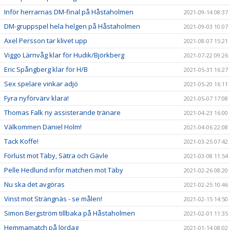
Inför herrarnas DM-final på Håstaholmen
2021-09-14 08:37
DM-gruppspel hela helgen på Håstaholmen
2021-09-03 10:07
Axel Persson tar klivet upp
2021-08-07 15:21
Viggo Lärnvåg klar för Hudik/Björkberg
2021-07-22 09:26
Eric Spångberg klar för H/B
2021-05-31 16:27
Sex spelare vinkar adjö
2021-05-20 16:11
Fyra nyförvärv klara!
2021-05-07 17:08
Thomas Falk ny assisterande tränare
2021-04-23 16:00
Välkommen Daniel Holm!
2021-04-06 22:08
Tack Koffe!
2021-03-25 07:42
Förlust mot Täby, Sätra och Gävle
2021-03-08 11:54
Pelle Hedlund inför matchen mot Täby
2021-02-26 08:20
Nu ska det avgöras
2021-02-25 10:46
Vinst mot Strängnäs - se målen!
2021-02-15 14:50
Simon Bergström tillbaka på Håstaholmen
2021-02-01 11:35
Hemmamatch på lördag
2021-01-14 08:02