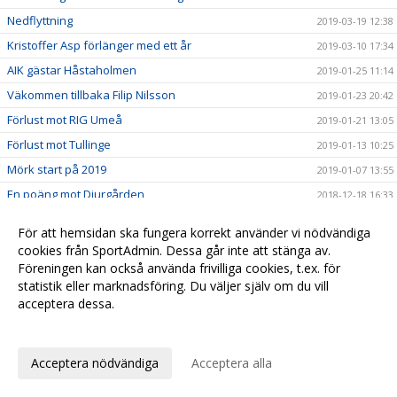
Nedflyttning
2019-03-19 12:38
Kristoffer Asp förlänger med ett år
2019-03-10 17:34
AIK gästar Håstaholmen
2019-01-25 11:14
Väkommen tillbaka Filip Nilsson
2019-01-23 20:42
Förlust mot RIG Umeå
2019-01-21 13:05
Förlust mot Tullinge
2019-01-13 10:25
Mörk start på 2019
2019-01-07 13:55
En poäng mot Djurgården
2018-12-18 16:33
Johan Elfving tillbaka i Hudik/Björkberg!
2018-12-01 20:00
För att hemsidan ska fungera korrekt använder vi nödvändiga
Vinst i sudden mot Wibax-Piteå
2018-11-19 14:05
cookies från SportAdmin. Dessa går inte att stänga av.
Föreningen kan också använda frivilliga cookies, t.ex. för
Vinst mot IBK Runsten
2018-11-14 23:25
statistik eller marknadsföring. Du väljer själv om du vill
H/B - Runsten i säsongens första veckomatch
2018-11-13 12:15
acceptera dessa.
Torsk mot Hagunda
2018-11-10 19:43
Anpassa dina val
En poäng mot Team Thorengruppen
2018-11-03 19:15
Acceptera nödvändiga
Acceptera alla
Hudik/Björkberg - Salem uppskjuten
2018-10-24 11:57
Torsk mot AIK
2018-10-14 18:15