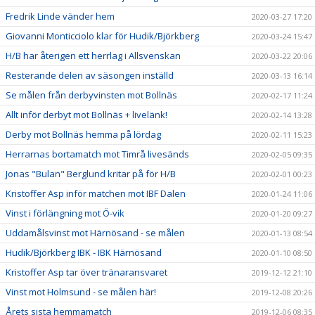
Fredrik Linde vänder hem
2020-03-27 17:20
Giovanni Monticciolo klar för Hudik/Björkberg
2020-03-24 15:47
H/B har återigen ett herrlag i Allsvenskan
2020-03-22 20:06
Resterande delen av säsongen inställd
2020-03-13 16:14
Se målen från derbyvinsten mot Bollnäs
2020-02-17 11:24
Allt inför derbyt mot Bollnäs + livelänk!
2020-02-14 13:28
Derby mot Bollnäs hemma på lördag
2020-02-11 15:23
Herrarnas bortamatch mot Timrå livesänds
2020-02-05 09:35
Jonas "Bulan" Berglund kritar på för H/B
2020-02-01 00:23
Kristoffer Asp inför matchen mot IBF Dalen
2020-01-24 11:06
Vinst i förlängning mot Ö-vik
2020-01-20 09:27
Uddamålsvinst mot Härnösand - se målen
2020-01-13 08:54
Hudik/Björkberg IBK - IBK Härnösand
2020-01-10 08:50
Kristoffer Asp tar över tränaransvaret
2019-12-12 21:10
Vinst mot Holmsund - se målen här!
2019-12-08 20:26
Årets sista hemmamatch
2019-12-06 08:35