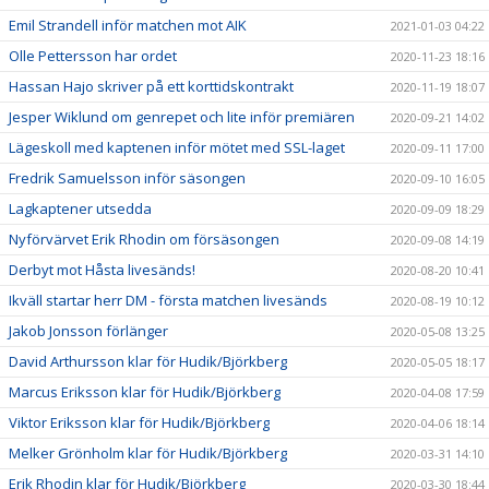
Emil Strandell inför matchen mot AIK
2021-01-03 04:22
Olle Pettersson har ordet
2020-11-23 18:16
Hassan Hajo skriver på ett korttidskontrakt
2020-11-19 18:07
Jesper Wiklund om genrepet och lite inför premiären
2020-09-21 14:02
Lägeskoll med kaptenen inför mötet med SSL-laget
2020-09-11 17:00
Fredrik Samuelsson inför säsongen
2020-09-10 16:05
Lagkaptener utsedda
2020-09-09 18:29
Nyförvärvet Erik Rhodin om försäsongen
2020-09-08 14:19
Derbyt mot Håsta livesänds!
2020-08-20 10:41
Ikväll startar herr DM - första matchen livesänds
2020-08-19 10:12
Jakob Jonsson förlänger
2020-05-08 13:25
David Arthursson klar för Hudik/Björkberg
2020-05-05 18:17
Marcus Eriksson klar för Hudik/Björkberg
2020-04-08 17:59
Viktor Eriksson klar för Hudik/Björkberg
2020-04-06 18:14
Melker Grönholm klar för Hudik/Björkberg
2020-03-31 14:10
Erik Rhodin klar för Hudik/Björkberg
2020-03-30 18:44