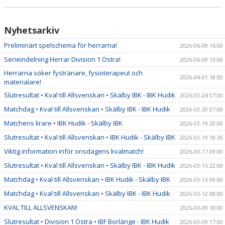
BILDER
DOKUMENT
Nyhetsarkiv
Preliminärt spelschema för herrarna!
2026-06-09 16:00
KONTAKT
Serieindelning Herrar Division 1 Östra!
2026-06-09 13:00
WEBBSÄNDNINGAR
Herrarna söker fystränare, fysioterapeut och
2026-04-01 18:00
materialare!
Slutresultat • Kval till Allsvenskan • Skälby IBK - IBK Hudik
2026-03-24 07:00
Matchdag • Kval till Allsvenskan • Skälby IBK - IBK Hudik
2026-03-20 07:00
Matchens lirare • IBK Hudik - Skälby IBK
2026-03-19 20:00
Slutresultat • Kval till Allsvenskan • IBK Hudik - Skälby IBK
2026-03-19 18:30
Viktig information inför onsdagens kvalmatch!
2026-03-17 09:00
Slutresultat • Kval till Allsvenskan • Skälby IBK - IBK Hudik
2026-03-15 22:00
Matchdag • Kval till Allsvenskan • IBK Hudik - Skälby IBK
2026-03-13 09:00
Matchdag • Kval till Allsvenskan • Skälby IBK - IBK Hudik
2026-03-12 08:00
KVAL TILL ALLSVENSKAN!
2026-03-09 18:00
Slutresultat • Division 1 Östra • IBF Borlänge - IBK Hudik
2026-03-09 17:00