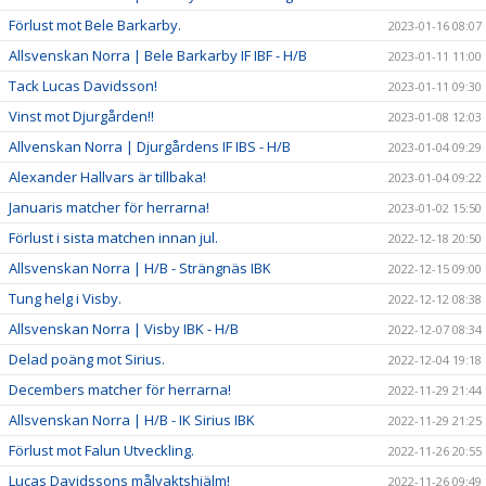
Förlust mot Bele Barkarby.
2023-01-16 08:07
Allsvenskan Norra | Bele Barkarby IF IBF - H/B
2023-01-11 11:00
Tack Lucas Davidsson!
2023-01-11 09:30
Vinst mot Djurgården!!
2023-01-08 12:03
Allvenskan Norra | Djurgårdens IF IBS - H/B
2023-01-04 09:29
Alexander Hallvars är tillbaka!
2023-01-04 09:22
Januaris matcher för herrarna!
2023-01-02 15:50
Förlust i sista matchen innan jul.
2022-12-18 20:50
Allsvenskan Norra | H/B - Strängnäs IBK
2022-12-15 09:00
Tung helg i Visby.
2022-12-12 08:38
Allsvenskan Norra | Visby IBK - H/B
2022-12-07 08:34
Delad poäng mot Sirius.
2022-12-04 19:18
Decembers matcher för herrarna!
2022-11-29 21:44
Allsvenskan Norra | H/B - IK Sirius IBK
2022-11-29 21:25
Förlust mot Falun Utveckling.
2022-11-26 20:55
Lucas Davidssons målvaktshjälm!
2022-11-26 09:49