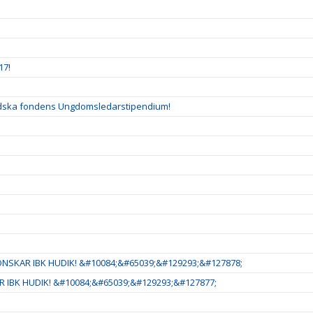
17!
ladska fondens Ungdomsledarstipendium!
NSKAR IBK HUDIK! &#10084;&#65039;&#129293;&#127878;
 IBK HUDIK! &#10084;&#65039;&#129293;&#127877;