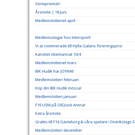
Seriepremiär!
Årsmöte | 18 Juni
Medlemslotteriet april
Medlemsdagar hos Intersport!
Vi är nominerade till Hylla Galans föreningspris!
Kansliet obemannat 10/4
Medlemslotteriet mars
IBK Hudik har JOYNAt!
Medlemslotteri februari
Köp din IBK Hudik mössa!
Medlemslotteri januari
F16 USM på OilQuick Arena!
Extra årsmöte
Grattis till F16 Gävleborg & våra spelare i Distrikslags-
Medlemslotteri december