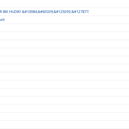
 IBK HUDIK! &#10084;&#65039;&#129293;&#127877;
rt!