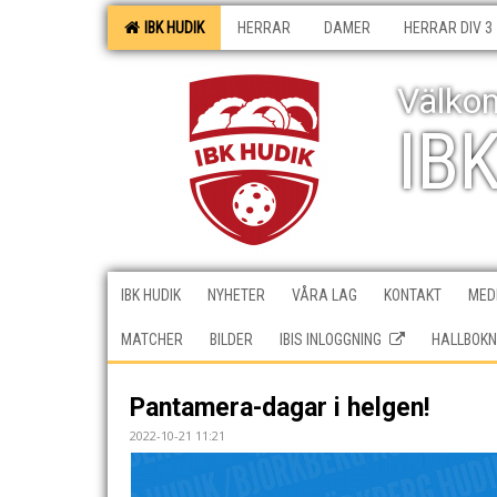
IBK HUDIK
HERRAR
DAMER
HERRAR DIV 3
Välkom
IB
IBK HUDIK
NYHETER
VÅRA LAG
KONTAKT
MEDI
MATCHER
BILDER
IBIS INLOGGNING
HALLBOKN
Pantamera-dagar i helgen!
2022-10-21 11:21