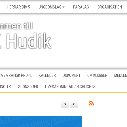
HERRAR DIV 5
UNGDOMSLAG
PARALAG
ORGANISATION
men till
K Hudik
A / GRAFISK PROFIL
KALENDER
DOKUMENT
OM KLUBBEN
MEDLEM
ING
SPONSORER
LIVESÄNDNINGAR / HIGHLIGHTS
<
>