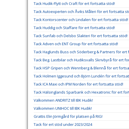
Tack Hudik-Flytt och Craft för ert fortsatta stöd!
Tack Autoexperten och Åviks Måleri för ert fortsatta st
Tack Kontorscenter och Lindalen för ert fortsatta stöd!
Tack Huddig och Staffare för ert fortsatta stöd!
Tack Sunfab och Delsbo Slakteri för ert fortsatta stöd!
Tack Adven och ENT Group för ert fortsatta stöd!
Tack Haglunds Buss och Söderberg & Partners för ert f
Tack Beg. Lastbilar och Hudiksvalls Skrivbyrå för ert fo
Tack HSP Gripen och Wennberg & Blennå för ert fortsa
Tack Holmen Iggesund och Björn Lundén för ert fortsat
Tack ICA Maxi och IPM Norden för ert fortsatta stöd!
Tack Hälsinglands Sparbank och Hexatronic för ert fort
Välkommen ANDRITZ till IBK Hudik!
Välkommen UNIHOC till IBK Hudik!
Grattis Elin Jörmgård för platsen på RIG!
Tack för ert stöd under 2023/2024