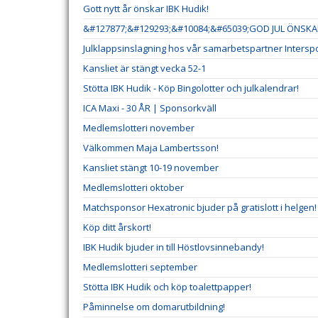
Gott nytt år önskar IBK Hudik!
&#127877;&#129293;&#10084;&#65039;GOD JUL ÖNSKAR
Julklappsinslagning hos vår samarbetspartner Interspo
Kansliet är stängt vecka 52-1
Stötta IBK Hudik - Köp Bingolotter och julkalendrar!
ICA Maxi - 30 ÅR | Sponsorkväll
Medlemslotteri november
Välkommen Maja Lambertsson!
Kansliet stängt 10-19 november
Medlemslotteri oktober
Matchsponsor Hexatronic bjuder på gratislott i helgen!
Köp ditt årskort!
IBK Hudik bjuder in till Höstlovsinnebandy!
Medlemslotteri september
Stötta IBK Hudik och köp toalettpapper!
Påminnelse om domarutbildning!