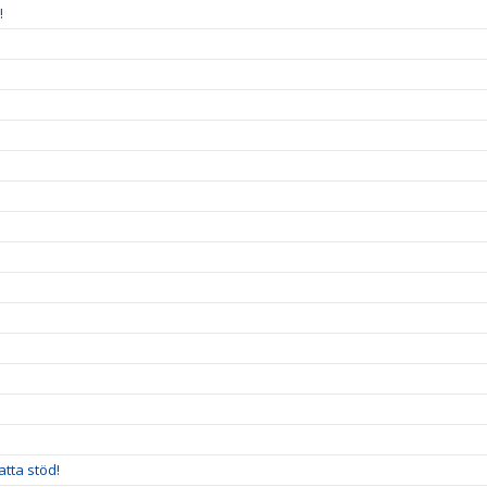
!
!
atta stöd!