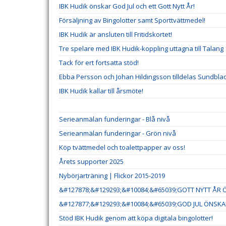
IBK Hudik önskar God Jul och ett Gott Nytt År!
Försäljning av Bingolotter samt Sporttvättmedel!
IBK Hudik är ansluten till Fritidskortet!
Tre spelare med IBK Hudik-koppling uttagna till Talang 
Tack för ert fortsatta stöd!
Ebba Persson och Johan Hildingsson tilldelas Sundb
IBK Hudik kallar till årsmöte!
Serieanmälan funderingar - Blå nivå
Serieanmälan funderingar - Grön nivå
Köp tvättmedel och toalettpapper av oss!
Årets supporter 2025
Nybörjarträning | Flickor 2015-2019
&#127878;&#129293;&#10084;&#65039;GOTT NYTT ÅR Ö
&#127877;&#129293;&#10084;&#65039;GOD JUL ÖNSKAR
Stöd IBK Hudik genom att köpa digitala bingolotter!