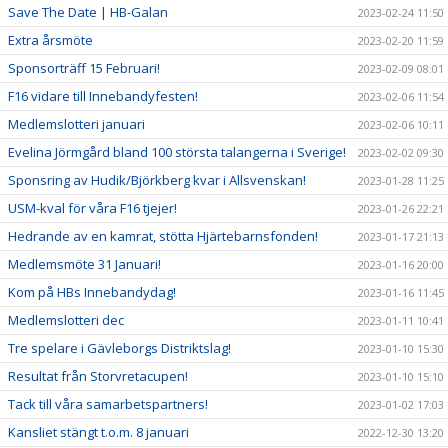
Save The Date | HB-Galan
2023-02-24 11:50
Extra årsmöte
2023-02-20 11:59
Sponsorträff 15 Februari!
2023-02-09 08:01
F16 vidare till Innebandyfesten!
2023-02-06 11:54
Medlemslotteri januari
2023-02-06 10:11
Evelina Jörmgård bland 100 största talangerna i Sverige!
2023-02-02 09:30
Sponsring av Hudik/Björkberg kvar i Allsvenskan!
2023-01-28 11:25
USM-kval för våra F16 tjejer!
2023-01-26 22:21
Hedrande av en kamrat, stötta Hjärtebarnsfonden!
2023-01-17 21:13
Medlemsmöte 31 Januari!
2023-01-16 20:00
Kom på HBs Innebandydag!
2023-01-16 11:45
Medlemslotteri dec
2023-01-11 10:41
Tre spelare i Gävleborgs Distriktslag!
2023-01-10 15:30
Resultat från Storvretacupen!
2023-01-10 15:10
Tack till våra samarbetspartners!
2023-01-02 17:03
Kansliet stängt t.o.m. 8 januari
2022-12-30 13:20