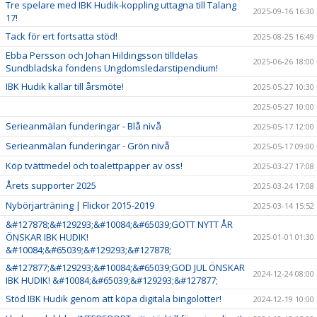
Tre spelare med IBK Hudik-koppling uttagna till Talang
2025-09-16 16:30
17!
Tack för ert fortsatta stöd!
2025-08-25 16:49
Ebba Persson och Johan Hildingsson tilldelas
2025-06-26 18:00
Sundbladska fondens Ungdomsledarstipendium!
IBK Hudik kallar till årsmöte!
2025-05-27 10:30
2025-05-27 10:00
Serieanmälan funderingar - Blå nivå
2025-05-17 12:00
Serieanmälan funderingar - Grön nivå
2025-05-17 09:00
Köp tvättmedel och toalettpapper av oss!
2025-03-27 17:08
Årets supporter 2025
2025-03-24 17:08
Nybörjarträning | Flickor 2015-2019
2025-03-14 15:52
&#127878;&#129293;&#10084;&#65039;GOTT NYTT ÅR
ÖNSKAR IBK HUDIK!
2025-01-01 01:30
&#10084;&#65039;&#129293;&#127878;
&#127877;&#129293;&#10084;&#65039;GOD JUL ÖNSKAR
2024-12-24 08:00
IBK HUDIK! &#10084;&#65039;&#129293;&#127877;
Stöd IBK Hudik genom att köpa digitala bingolotter!
2024-12-19 10:00