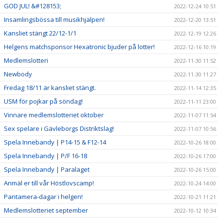
GOD JUL! &#128153;
2022-12-24 10:51
Insamlingsbössa till musikhjälpen!
2022-12-20 13:51
Kansliet stängt 22/12-1/1
2022-12-19 12:26
Helgens matchsponsor Hexatronic bjuder på lotter!
2022-12-16 10:19
Medlemslotteri
2022-11-30 11:52
Newbody
2022-11-30 11:27
Fredag 18/11 är kansliet stängt.
2022-11-14 12:35
USM för pojkar på söndag!
2022-11-11 23:00
Vinnare medlemslotteriet oktober
2022-11-07 11:54
Sex spelare i Gävleborgs Distriktslag!
2022-11-07 10:56
Spela Innebandy | P14-15 & F12-14
2022-10-26 18:00
Spela Innebandy | P/F 16-18
2022-10-26 17:00
Spela Innebandy | Paralaget
2022-10-26 15:00
Anmäl er till vår Höstlovscamp!
2022-10-24 14:00
Pantamera-dagar i helgen!
2022-10-21 11:21
Medlemslotteriet september
2022-10-12 10:34