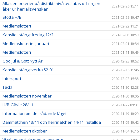
Alla seniorserier på distriktsnivå avslutas och ingen
2021-02-26 15:11
åker ur herrallsvenskan
Stötta H/B!
2021-02-26 10:47
Medlemslotteri
2021-02-22 11:21
Kansliet stängt fredag 12/2
2021-02-08 10:59
Medlemslotteriet januari
2021-02-01 10:34
Medlemslotteri
2021-01-11 10:49
God Jul & Gott Nytt År
2020-12-23 18:52
Kansliet stängt vecka 52-01
2020-12-16 15:45
Intersport
2020-12-02 15:38
Tack!
2020-11-30 12:28
Medlemslotteri november
2020-11-30 10:05
H/B-Gävle 28/11
2020-11-27 09:31
Information om det rådande läget
2020-11-19 10:29
Dammatchen 13/11 och herrmatchen 14/11 inställda
2020-11-09 10:42
Medlemslotteri oktober
2020-11-04 16:15
Vi söker sociala medie-ansvarig
2020-10-22 17:41