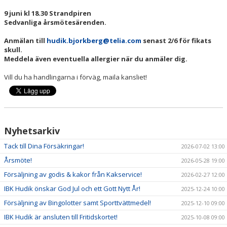
DOKUMENT
9 juni kl 18.30 Strandpiren
Sedvanliga årsmötesärenden.
OM KLUBBEN
Anmälan till
hudik.bjorkberg@telia.com
senast 2/6 för fikats
MEDLEMSINFORMATION
skull.
Meddela även eventuella allergier när du anmäler dig.
FÖRSÄKRING
Vill du ha handlingarna i förväg, maila kansliet!
BILJETTINFORMATION
MATCHER
Nyhetsarkiv
BILDER
Tack till Dina Försäkringar!
2026-07-02 13:00
IBIS INLOGGNING
Årsmöte!
2026-05-28 19:00
Försäljning av godis & kakor från Kakservice!
2026-02-27 12:00
HALLBOKNING
IBK Hudik önskar God Jul och ett Gott Nytt År!
2025-12-24 10:00
SPONSORER
Försäljning av Bingolotter samt Sporttvättmedel!
2025-12-10 09:00
IBK Hudik är ansluten till Fritidskortet!
2025-10-08 09:00
LIVESÄNDNINGAR / HIGHLIGHTS