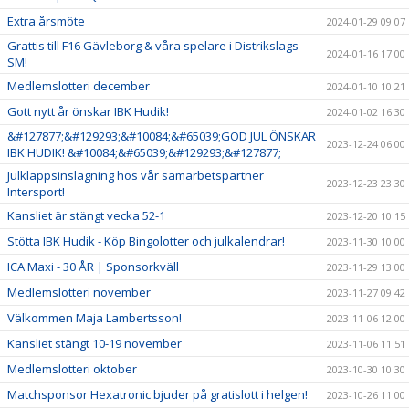
Extra årsmöte
2024-01-29 09:07
Grattis till F16 Gävleborg & våra spelare i Distrikslags-
2024-01-16 17:00
SM!
Medlemslotteri december
2024-01-10 10:21
Gott nytt år önskar IBK Hudik!
2024-01-02 16:30
&#127877;&#129293;&#10084;&#65039;GOD JUL ÖNSKAR
2023-12-24 06:00
IBK HUDIK! &#10084;&#65039;&#129293;&#127877;
Julklappsinslagning hos vår samarbetspartner
2023-12-23 23:30
Intersport!
Kansliet är stängt vecka 52-1
2023-12-20 10:15
Stötta IBK Hudik - Köp Bingolotter och julkalendrar!
2023-11-30 10:00
ICA Maxi - 30 ÅR | Sponsorkväll
2023-11-29 13:00
Medlemslotteri november
2023-11-27 09:42
Välkommen Maja Lambertsson!
2023-11-06 12:00
Kansliet stängt 10-19 november
2023-11-06 11:51
Medlemslotteri oktober
2023-10-30 10:30
Matchsponsor Hexatronic bjuder på gratislott i helgen!
2023-10-26 11:00