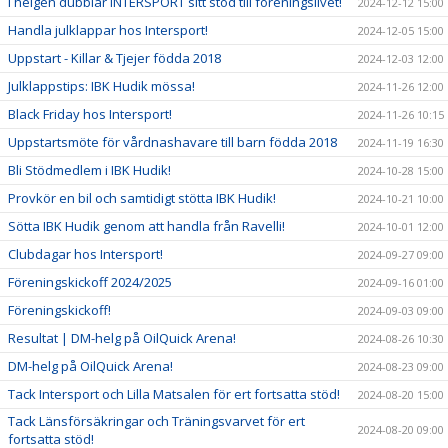
I helgen dubblar INTERSPORT sitt stöd till föreningslivet!
2024-12-12 15:00
Handla julklappar hos Intersport!
2024-12-05 15:00
Uppstart - Killar & Tjejer födda 2018
2024-12-03 12:00
Julklappstips: IBK Hudik mössa!
2024-11-26 12:00
Black Friday hos Intersport!
2024-11-26 10:15
Uppstartsmöte för vårdnashavare till barn födda 2018
2024-11-19 16:30
Bli Stödmedlem i IBK Hudik!
2024-10-28 15:00
Provkör en bil och samtidigt stötta IBK Hudik!
2024-10-21 10:00
Sötta IBK Hudik genom att handla från Ravelli!
2024-10-01 12:00
Clubdagar hos Intersport!
2024-09-27 09:00
Föreningskickoff 2024/2025
2024-09-16 01:00
Föreningskickoff!
2024-09-03 09:00
Resultat | DM-helg på OilQuick Arena!
2024-08-26 10:30
DM-helg på OilQuick Arena!
2024-08-23 09:00
Tack Intersport och Lilla Matsalen för ert fortsatta stöd!
2024-08-20 15:00
Tack Länsförsäkringar och Träningsvarvet för ert
2024-08-20 09:00
fortsatta stöd!