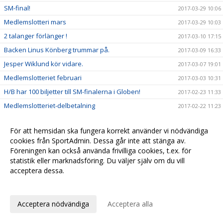
SM-final!
2017-03-29 10:06
Medlemslotteri mars
2017-03-29 10:03
2 talanger förlänger !
2017-03-10 17:15
Backen Linus Könberg trummar på.
2017-03-09 16:33
Jesper Wiklund kör vidare.
2017-03-07 19:01
Medlemslotteriet februari
2017-03-03 10:31
H/B har 100 biljetter till SM-finalerna i Globen!
2017-02-23 11:33
Medlemslotteriet-delbetalning
2017-02-22 11:23
Webbsändning av herrmatchen.
2017-02-20 16:21
För att hemsidan ska fungera korrekt använder vi nödvändiga
Supperterbuss till Järfälla 18 feb
2017-02-11 20:44
cookies från SportAdmin. Dessa går inte att stänga av.
Medlemslotteriet januari
2017-02-08 10:30
Föreningen kan också använda frivilliga cookies, t.ex. för
statistik eller marknadsföring. Du väljer själv om du vill
Sponsorhuset
2017-01-25 09:50
acceptera dessa.
Newbody
2017-01-23 11:43
Anpassa dina val
Medlemslotteriet december
2017-01-11 09:30
Fyra H/B tjejer på distrikts-SM
Acceptera nödvändiga
Acceptera alla
2017-01-07 10:30
Tre H/B killar på distrikts-SM
2017-01-07 10:21