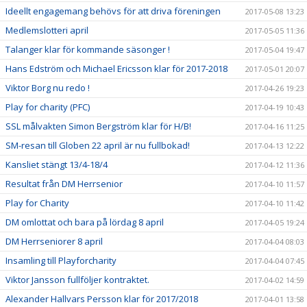
Ideellt engagemang behövs för att driva föreningen
2017-05-08 13:23
Medlemslotteri april
2017-05-05 11:36
Talanger klar för kommande säsonger !
2017-05-04 19:47
Hans Edström och Michael Ericsson klar för 2017-2018
2017-05-01 20:07
Viktor Borg nu redo !
2017-04-26 19:23
Play for charity (PFC)
2017-04-19 10:43
SSL målvakten Simon Bergström klar för H/B!
2017-04-16 11:25
SM-resan till Globen 22 april är nu fullbokad!
2017-04-13 12:22
Kansliet stängt 13/4-18/4
2017-04-12 11:36
Resultat från DM Herrsenior
2017-04-10 11:57
Play for Charity
2017-04-10 11:42
DM omlottat och bara på lördag 8 april
2017-04-05 19:24
DM Herrseniorer 8 april
2017-04-04 08:03
Insamling till Playforcharity
2017-04-04 07:45
Viktor Jansson fullföljer kontraktet.
2017-04-02 14:59
Alexander Hallvars Persson klar för 2017/2018
2017-04-01 13:58