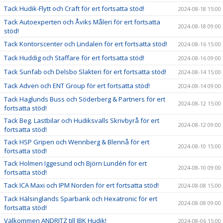
Tack Hudik-Flytt och Craft för ert fortsatta stöd!
2024-08-18 15:00
Tack Autoexperten och Åviks Måleri för ert fortsatta
2024-08-18 09:00
stöd!
Tack Kontorscenter och Lindalen för ert fortsatta stöd!
2024-08-16 15:00
Tack Huddig och Staffare för ert fortsatta stöd!
2024-08-16 09:00
Tack Sunfab och Delsbo Slakteri för ert fortsatta stöd!
2024-08-14 15:00
Tack Adven och ENT Group för ert fortsatta stöd!
2024-08-14 09:00
Tack Haglunds Buss och Söderberg & Partners för ert
2024-08-12 15:00
fortsatta stöd!
Tack Beg. Lastbilar och Hudiksvalls Skrivbyrå för ert
2024-08-12 09:00
fortsatta stöd!
Tack HSP Gripen och Wennberg & Blennå för ert
2024-08-10 15:00
fortsatta stöd!
Tack Holmen Iggesund och Björn Lundén för ert
2024-08-10 09:00
fortsatta stöd!
Tack ICA Maxi och IPM Norden för ert fortsatta stöd!
2024-08-08 15:00
Tack Hälsinglands Sparbank och Hexatronic för ert
2024-08-08 09:00
fortsatta stöd!
Välkommen ANDRITZ till IBK Hudik!
2024-08-06 15:00