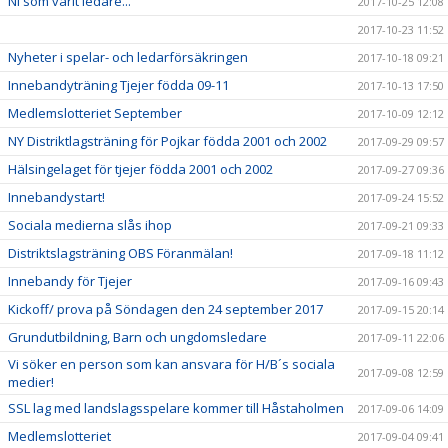
Ni som varit ledare...
2017-10-25 12:08
2017-10-23 11:52
Nyheter i spelar- och ledarförsäkringen
2017-10-18 09:21
Innebandyträning Tjejer födda 09-11
2017-10-13 17:50
Medlemslotteriet September
2017-10-09 12:12
NY Distriktlagsträning för Pojkar födda 2001 och 2002
2017-09-29 09:57
Hälsingelaget för tjejer födda 2001 och 2002
2017-09-27 09:36
Innebandystart!
2017-09-24 15:52
Sociala medierna slås ihop
2017-09-21 09:33
Distriktslagsträning OBS Föranmälan!
2017-09-18 11:12
Innebandy för Tjejer
2017-09-16 09:43
Kickoff/ prova på Söndagen den 24 september 2017
2017-09-15 20:14
Grundutbildning, Barn och ungdomsledare
2017-09-11 22:06
Vi söker en person som kan ansvara för H/B´s sociala
2017-09-08 12:59
medier!
SSL lag med landslagsspelare kommer till Håstaholmen
2017-09-06 14:09
Medlemslotteriet
2017-09-04 09:41