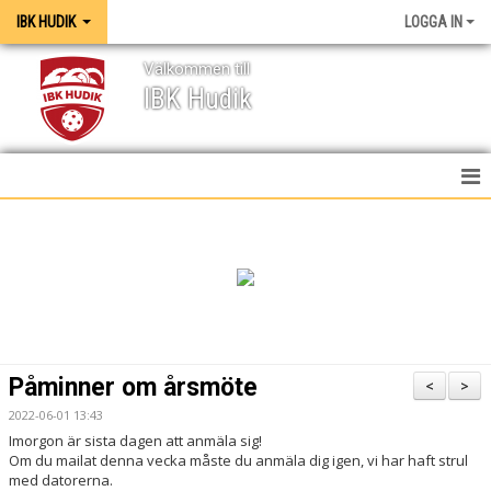
IBK HUDIK
LOGGA IN
Välkommen till
IBK Hudik
IBK HUDIK
NYHETER
VÅRA LAG
KONTAKT
Påminner om årsmöte
<
>
MEDIA / GRAFISK PROFIL
2022-06-01 13:43
Imorgon är sista dagen att anmäla sig!
KALENDER
Om du mailat denna vecka måste du anmäla dig igen, vi har haft strul
med datorerna.