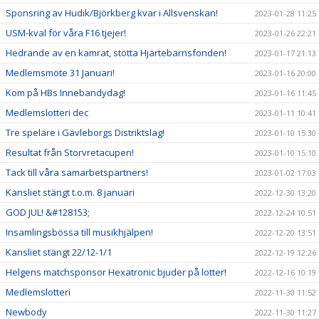
Sponsring av Hudik/Björkberg kvar i Allsvenskan!
2023-01-28 11:25
USM-kval för våra F16 tjejer!
2023-01-26 22:21
Hedrande av en kamrat, stötta Hjärtebarnsfonden!
2023-01-17 21:13
Medlemsmöte 31 Januari!
2023-01-16 20:00
Kom på HBs Innebandydag!
2023-01-16 11:45
Medlemslotteri dec
2023-01-11 10:41
Tre spelare i Gävleborgs Distriktslag!
2023-01-10 15:30
Resultat från Storvretacupen!
2023-01-10 15:10
Tack till våra samarbetspartners!
2023-01-02 17:03
Kansliet stängt t.o.m. 8 januari
2022-12-30 13:20
GOD JUL! &#128153;
2022-12-24 10:51
Insamlingsbössa till musikhjälpen!
2022-12-20 13:51
Kansliet stängt 22/12-1/1
2022-12-19 12:26
Helgens matchsponsor Hexatronic bjuder på lotter!
2022-12-16 10:19
Medlemslotteri
2022-11-30 11:52
Newbody
2022-11-30 11:27