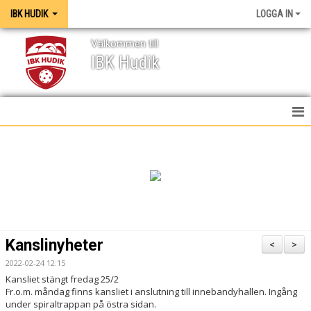
IBK HUDIK
LOGGA IN
Välkommen till
IBK Hudik
IBK HUDIK
NYHETER
VÅRA LAG
KONTAKT
Kanslinyheter
<
>
MEDIA / GRAFISK PROFIL
2022-02-24 12:15
Kansliet stängt fredag 25/2
KALENDER
Fr.o.m. måndag finns kansliet i anslutning till innebandyhallen. Ingång
under spiraltrappan på östra sidan.