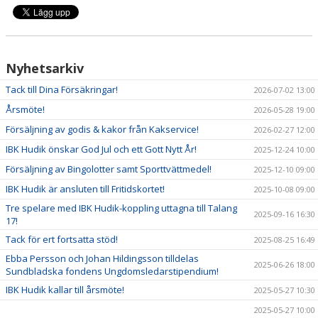
DOKUMENT
OM KLUBBEN
Nyhetsarkiv
MEDLEMSINFORMATION
Tack till Dina Försäkringar!
2026-07-02 13:00
FÖRSÄKRING
Årsmöte!
2026-05-28 19:00
Försäljning av godis & kakor från Kakservice!
BILJETTINFORMATION
2026-02-27 12:00
IBK Hudik önskar God Jul och ett Gott Nytt År!
2025-12-24 10:00
MATCHER
Försäljning av Bingolotter samt Sporttvättmedel!
2025-12-10 09:00
IBK Hudik är ansluten till Fritidskortet!
2025-10-08 09:00
BILDER
Tre spelare med IBK Hudik-koppling uttagna till Talang
2025-09-16 16:30
17!
IBIS INLOGGNING
Tack för ert fortsatta stöd!
2025-08-25 16:49
HALLBOKNING
Ebba Persson och Johan Hildingsson tilldelas
2025-06-26 18:00
Sundbladska fondens Ungdomsledarstipendium!
SPONSORER
IBK Hudik kallar till årsmöte!
2025-05-27 10:30
2025-05-27 10:00
LIVESÄNDNINGAR / HIGHLIGHTS