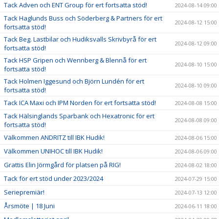
Tack Adven och ENT Group för ert fortsatta stöd!
2024-08-14 09:00
Tack Haglunds Buss och Söderberg & Partners för ert
2024-08-12 15:00
fortsatta stöd!
Tack Beg. Lastbilar och Hudiksvalls Skrivbyrå för ert
2024-08-12 09:00
fortsatta stöd!
Tack HSP Gripen och Wennberg & Blennå för ert
2024-08-10 15:00
fortsatta stöd!
Tack Holmen Iggesund och Björn Lundén för ert
2024-08-10 09:00
fortsatta stöd!
Tack ICA Maxi och IPM Norden för ert fortsatta stöd!
2024-08-08 15:00
Tack Hälsinglands Sparbank och Hexatronic för ert
2024-08-08 09:00
fortsatta stöd!
Välkommen ANDRITZ till IBK Hudik!
2024-08-06 15:00
Välkommen UNIHOC till IBK Hudik!
2024-08-06 09:00
Grattis Elin Jörmgård för platsen på RIG!
2024-08-02 18:00
Tack för ert stöd under 2023/2024
2024-07-29 15:00
Seriepremiär!
2024-07-13 12:00
Årsmöte | 18 Juni
2024-06-11 18:00