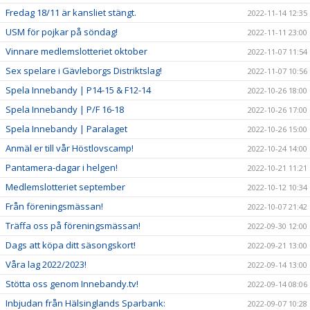
Fredag 18/11 är kansliet stängt.
2022-11-14 12:35
USM för pojkar på söndag!
2022-11-11 23:00
Vinnare medlemslotteriet oktober
2022-11-07 11:54
Sex spelare i Gävleborgs Distriktslag!
2022-11-07 10:56
Spela Innebandy | P14-15 & F12-14
2022-10-26 18:00
Spela Innebandy | P/F 16-18
2022-10-26 17:00
Spela Innebandy | Paralaget
2022-10-26 15:00
Anmäl er till vår Höstlovscamp!
2022-10-24 14:00
Pantamera-dagar i helgen!
2022-10-21 11:21
Medlemslotteriet september
2022-10-12 10:34
Från föreningsmässan!
2022-10-07 21:42
Träffa oss på föreningsmässan!
2022-09-30 12:00
Dags att köpa ditt säsongskort!
2022-09-21 13:00
Våra lag 2022/2023!
2022-09-14 13:00
Stötta oss genom Innebandy.tv!
2022-09-14 08:06
Inbjudan från Hälsinglands Sparbank:
2022-09-07 10:28