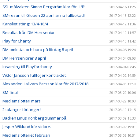
SSL målvakten Simon Bergström klar för H/B!
2017-04-16 11:25
SM-resan till Globen 22 april är nu fullbokad!
2017-04-13 12:22
Kansliet stängt 13/4-18/4
2017-04-12 11:36
Resultat från DM Herrsenior
2017-04-10 11:57
Play for Charity
2017-04-10 11:42
DM omlottat och bara på lördag 8 april
2017-04-05 19:24
DM Herrseniorer 8 april
2017-04-04 08:03
Insamling till Playforcharity
2017-04-04 07:45
Viktor Jansson fullföljer kontraktet.
2017-04-02 14:59
Alexander Hallvars Persson klar för 2017/2018
2017-04-01 13:58
SM-final!
2017-03-29 10:06
Medlemslotteri mars
2017-03-29 10:03
2 talanger förlänger !
2017-03-10 17:15
Backen Linus Könberg trummar på.
2017-03-09 16:33
Jesper Wiklund kör vidare.
2017-03-07 19:01
Medlemslotteriet februari
2017-03-03 10:31