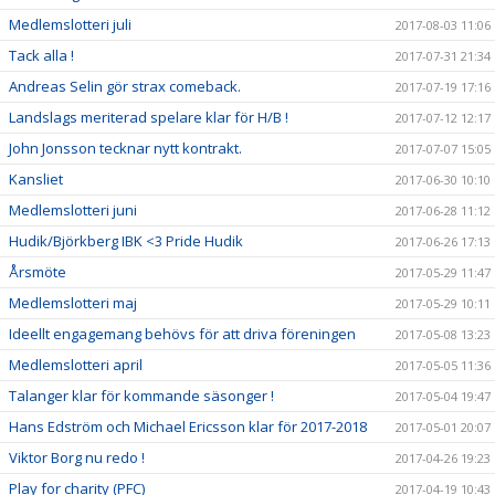
Medlemslotteri juli
2017-08-03 11:06
Tack alla !
2017-07-31 21:34
Andreas Selin gör strax comeback.
2017-07-19 17:16
Landslags meriterad spelare klar för H/B !
2017-07-12 12:17
John Jonsson tecknar nytt kontrakt.
2017-07-07 15:05
Kansliet
2017-06-30 10:10
Medlemslotteri juni
2017-06-28 11:12
Hudik/Björkberg IBK <3 Pride Hudik
2017-06-26 17:13
Årsmöte
2017-05-29 11:47
Medlemslotteri maj
2017-05-29 10:11
Ideellt engagemang behövs för att driva föreningen
2017-05-08 13:23
Medlemslotteri april
2017-05-05 11:36
Talanger klar för kommande säsonger !
2017-05-04 19:47
Hans Edström och Michael Ericsson klar för 2017-2018
2017-05-01 20:07
Viktor Borg nu redo !
2017-04-26 19:23
Play for charity (PFC)
2017-04-19 10:43