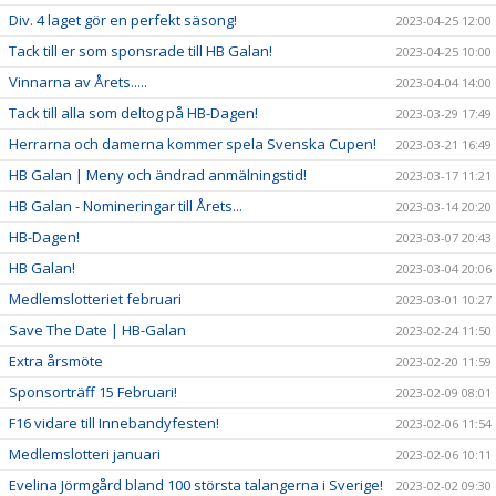
Div. 4 laget gör en perfekt säsong!
2023-04-25 12:00
Tack till er som sponsrade till HB Galan!
2023-04-25 10:00
Vinnarna av Årets.....
2023-04-04 14:00
Tack till alla som deltog på HB-Dagen!
2023-03-29 17:49
Herrarna och damerna kommer spela Svenska Cupen!
2023-03-21 16:49
HB Galan | Meny och ändrad anmälningstid!
2023-03-17 11:21
HB Galan - Nomineringar till Årets...
2023-03-14 20:20
HB-Dagen!
2023-03-07 20:43
HB Galan!
2023-03-04 20:06
Medlemslotteriet februari
2023-03-01 10:27
Save The Date | HB-Galan
2023-02-24 11:50
Extra årsmöte
2023-02-20 11:59
Sponsorträff 15 Februari!
2023-02-09 08:01
F16 vidare till Innebandyfesten!
2023-02-06 11:54
Medlemslotteri januari
2023-02-06 10:11
Evelina Jörmgård bland 100 största talangerna i Sverige!
2023-02-02 09:30