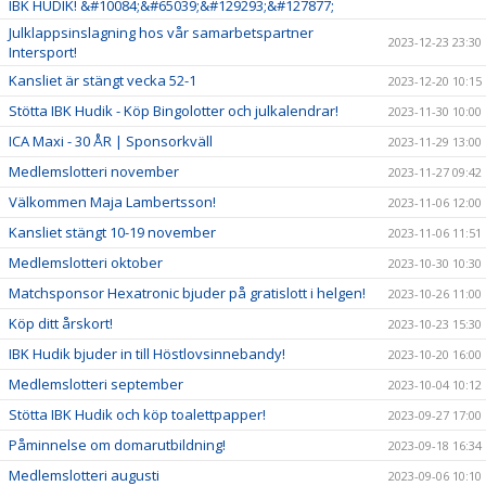
IBK HUDIK! &#10084;&#65039;&#129293;&#127877;
Julklappsinslagning hos vår samarbetspartner
2023-12-23 23:30
Intersport!
Kansliet är stängt vecka 52-1
2023-12-20 10:15
Stötta IBK Hudik - Köp Bingolotter och julkalendrar!
2023-11-30 10:00
ICA Maxi - 30 ÅR | Sponsorkväll
2023-11-29 13:00
Medlemslotteri november
2023-11-27 09:42
Välkommen Maja Lambertsson!
2023-11-06 12:00
Kansliet stängt 10-19 november
2023-11-06 11:51
Medlemslotteri oktober
2023-10-30 10:30
Matchsponsor Hexatronic bjuder på gratislott i helgen!
2023-10-26 11:00
Köp ditt årskort!
2023-10-23 15:30
IBK Hudik bjuder in till Höstlovsinnebandy!
2023-10-20 16:00
Medlemslotteri september
2023-10-04 10:12
Stötta IBK Hudik och köp toalettpapper!
2023-09-27 17:00
Påminnelse om domarutbildning!
2023-09-18 16:34
Medlemslotteri augusti
2023-09-06 10:10