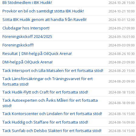
Bli Stödmedlem i IBK Hudik!
2024-10-28 15:00
Provkör en bil och samtidigt stötta IBK Hudik!
2024-10-21 10:00
Sötta IBK Hudik genom att handla från Ravelli!
2024-10-01 12:00
Clubdagar hos Intersport!
2024-09-27 09:00
Föreningskickoff 2024/2025
2024-09-16 01:00
Föreningskickoff!
2024-09-03 09:00
Resultat | DM-helg på OilQuick Arena!
2024-08-26 10:30
DM-helg på OilQuick Arena!
2024-08-23 09:00
Tack Intersport och Lilla Matsalen för ert fortsatta stöd!
2024-08-20 15:00
Tack Länsförsäkringar och Träningsvarvet för ert
2024-08-20 09:00
fortsatta stöd!
Tack Hudik-Flytt och Craft för ert fortsatta stöd!
2024-08-18 15:00
Tack Autoexperten och Åviks Måleri för ert fortsatta
2024-08-18 09:00
stöd!
Tack Kontorscenter och Lindalen för ert fortsatta stöd!
2024-08-16 15:00
Tack Huddig och Staffare för ert fortsatta stöd!
2024-08-16 09:00
Tack Sunfab och Delsbo Slakteri för ert fortsatta stöd!
2024-08-14 15:00