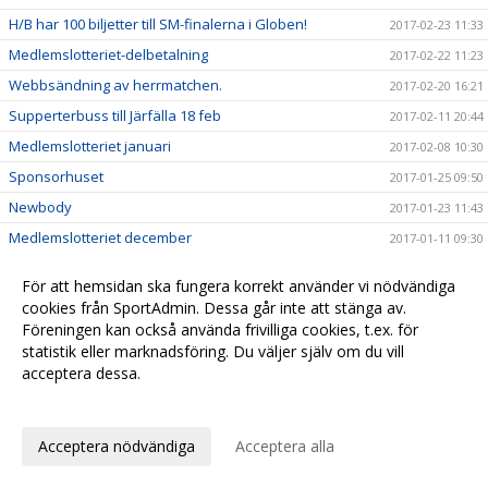
H/B har 100 biljetter till SM-finalerna i Globen!
2017-02-23 11:33
Medlemslotteriet-delbetalning
2017-02-22 11:23
Webbsändning av herrmatchen.
2017-02-20 16:21
Supperterbuss till Järfälla 18 feb
2017-02-11 20:44
Medlemslotteriet januari
2017-02-08 10:30
Sponsorhuset
2017-01-25 09:50
Newbody
2017-01-23 11:43
Medlemslotteriet december
2017-01-11 09:30
Fyra H/B tjejer på distrikts-SM
2017-01-07 10:30
För att hemsidan ska fungera korrekt använder vi nödvändiga
Tre H/B killar på distrikts-SM
2017-01-07 10:21
cookies från SportAdmin. Dessa går inte att stänga av.
Hudik/Björkberg lånar Andreas Lindqvist från Storvreta
Föreningen kan också använda frivilliga cookies, t.ex. för
2016-12-28 11:14
statistik eller marknadsföring. Du väljer själv om du vill
God Jul & Gott Nytt År
2016-12-22 09:39
acceptera dessa.
Sportbibliotek
2016-12-08 16:01
Anpassa dina val
Medlemslotteri
2016-12-05 10:19
Acceptera nödvändiga
Acceptera alla
Herrlaget spelar träningsmatch 10/12
2016-12-02 14:50
TACK!
2016-11-14 11:31