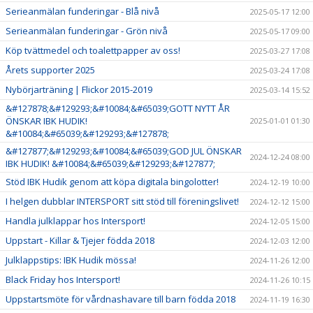
Serieanmälan funderingar - Blå nivå
2025-05-17 12:00
Serieanmälan funderingar - Grön nivå
2025-05-17 09:00
Köp tvättmedel och toalettpapper av oss!
2025-03-27 17:08
Årets supporter 2025
2025-03-24 17:08
Nybörjarträning | Flickor 2015-2019
2025-03-14 15:52
&#127878;&#129293;&#10084;&#65039;GOTT NYTT ÅR
ÖNSKAR IBK HUDIK!
2025-01-01 01:30
&#10084;&#65039;&#129293;&#127878;
&#127877;&#129293;&#10084;&#65039;GOD JUL ÖNSKAR
2024-12-24 08:00
IBK HUDIK! &#10084;&#65039;&#129293;&#127877;
Stöd IBK Hudik genom att köpa digitala bingolotter!
2024-12-19 10:00
I helgen dubblar INTERSPORT sitt stöd till föreningslivet!
2024-12-12 15:00
Handla julklappar hos Intersport!
2024-12-05 15:00
Uppstart - Killar & Tjejer födda 2018
2024-12-03 12:00
Julklappstips: IBK Hudik mössa!
2024-11-26 12:00
Black Friday hos Intersport!
2024-11-26 10:15
Uppstartsmöte för vårdnashavare till barn födda 2018
2024-11-19 16:30