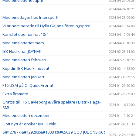
Medlemslotteriet april
2024-04-29 09:28
2024-04-24 10:21
Medlemsdagar hos Intersport!
2024-04-23 09:00
Vi är nominerade till Hylla Galans föreningspris!
2024-04-10 14:00
Kansliet obemannat 10/4
2024-04-10 09:44
Medlemslotteriet mars
2024-04-03 10:30
IBK Hudik har JOYNAt!
2024-02-28 11:00
Medlemslotteri februari
2024-02-28 10:28
Köp din IBK Hudik mössa!
2024-02-14 13:00
Medlemslotteri januari
2024-01-31 09:55
F16 USM på OilQuick Arena!
2024-01-29 10:00
Extra årsmöte
2024-01-29 09:07
Grattis till F16 Gävleborg & våra spelare i Distrikslags-
2024-01-16 17:00
SM!
Medlemslotteri december
2024-01-10 10:21
Gott nytt år önskar IBK Hudik!
2024-01-02 16:30
&#127877;&#129293;&#10084;&#65039;GOD JUL ÖNSKAR
2023-12-24 06:00