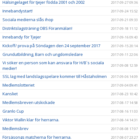
Hälsingelaget för tjejer födda 2001 och 2002
2017-09-27 09:36
Innebandystart!
2017-09-24 15:52
Sociala medierna slås ihop
2017-09-21 09:33
Distriktslagsträning OBS Föranmälan!
2017-09-18 11:12
Innebandy för Tjejer
2017-09-16 09:43
Kickoff/ prova på Söndagen den 24 september 2017
2017-09-15 20:14
Grundutbildning, Barn och ungdomsledare
2017-09-11 22:06
Vi söker en person som kan ansvara för H/B´s sociala
2017-09-08 12:59
medier!
SSL lag med landslagsspelare kommer till Håstaholmen
2017-09-06 14:09
Medlemslotteriet
2017-09-04 09:41
Kansliet
2017-08-23 10:42
Medlemsbreven utskickade
2017-08-17 14:58
Granlo Cup
2017-08-16 11:03
Viktor Wallin klar för herrarna.
2017-08-14 14:31
Medlemsbrev
2017-08-08 17:07
Försäsongs matcherna för herrarna.
2017-08-07 23:27