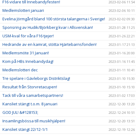
F16 vidare till Innebandyfesten!
2023-02-06 11:54
Medlemslotteri januari
2023-02-06 10:11
Evelina Jörmgård bland 100 största talangerna i Sverige!
2023-02-02 09:30
Sponsring av Hudik/Björkberg kvar i Allsvenskan!
2023-01-28 11:25
USM-kval för våra F16 tjejer!
2023-01-26 22:21
Hedrande av en kamrat, stötta Hjärtebarnsfonden!
2023-01-17 21:13
Medlemsmöte 31 Januari!
2023-01-16 20:00
Kom på HBs Innebandydag!
2023-01-16 11:45
Medlemslotteri dec
2023-01-11 10:41
Tre spelare i Gävleborgs Distriktslag!
2023-01-10 15:30
Resultat från Storvretacupen!
2023-01-10 15:10
Tack till våra samarbetspartners!
2023-01-02 17:03
Kansliet stängt t.o.m. 8 januari
2022-12-30 13:20
GOD JUL! &#128153;
2022-12-24 10:51
Insamlingsbössa till musikhjälpen!
2022-12-20 13:51
Kansliet stängt 22/12-1/1
2022-12-19 12:26