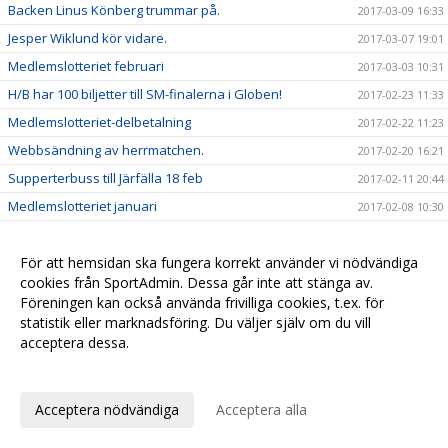
Backen Linus Könberg trummar på.
2017-03-09 16:33
Jesper Wiklund kör vidare.
2017-03-07 19:01
Medlemslotteriet februari
2017-03-03 10:31
H/B har 100 biljetter till SM-finalerna i Globen!
2017-02-23 11:33
Medlemslotteriet-delbetalning
2017-02-22 11:23
Webbsändning av herrmatchen.
2017-02-20 16:21
Supperterbuss till Järfälla 18 feb
2017-02-11 20:44
Medlemslotteriet januari
2017-02-08 10:30
Sponsorhuset
2017-01-25 09:50
Newbody
För att hemsidan ska fungera korrekt använder vi nödvändiga
2017-01-23 11:43
cookies från SportAdmin. Dessa går inte att stänga av.
Medlemslotteriet december
2017-01-11 09:30
Föreningen kan också använda frivilliga cookies, t.ex. för
Fyra H/B tjejer på distrikts-SM
2017-01-07 10:30
statistik eller marknadsföring. Du väljer själv om du vill
acceptera dessa.
Tre H/B killar på distrikts-SM
2017-01-07 10:21
Anpassa dina val
Hudik/Björkberg lånar Andreas Lindqvist från Storvreta
2016-12-28 11:14
God Jul & Gott Nytt År
2016-12-22 09:39
Acceptera nödvändiga
Acceptera alla
Sportbibliotek
2016-12-08 16:01