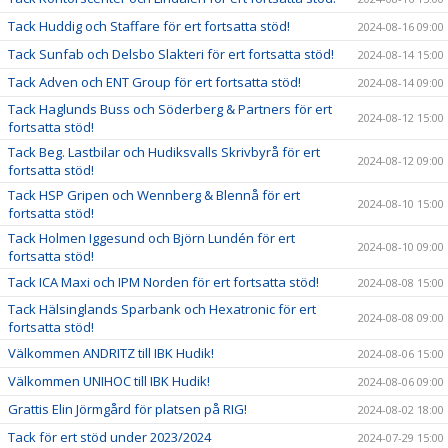
Tack Huddig och Staffare för ert fortsatta stöd!
2024-08-16 09:00
Tack Sunfab och Delsbo Slakteri för ert fortsatta stöd!
2024-08-14 15:00
Tack Adven och ENT Group för ert fortsatta stöd!
2024-08-14 09:00
Tack Haglunds Buss och Söderberg & Partners för ert
2024-08-12 15:00
fortsatta stöd!
Tack Beg. Lastbilar och Hudiksvalls Skrivbyrå för ert
2024-08-12 09:00
fortsatta stöd!
Tack HSP Gripen och Wennberg & Blennå för ert
2024-08-10 15:00
fortsatta stöd!
Tack Holmen Iggesund och Björn Lundén för ert
2024-08-10 09:00
fortsatta stöd!
Tack ICA Maxi och IPM Norden för ert fortsatta stöd!
2024-08-08 15:00
Tack Hälsinglands Sparbank och Hexatronic för ert
2024-08-08 09:00
fortsatta stöd!
Välkommen ANDRITZ till IBK Hudik!
2024-08-06 15:00
Välkommen UNIHOC till IBK Hudik!
2024-08-06 09:00
Grattis Elin Jörmgård för platsen på RIG!
2024-08-02 18:00
Tack för ert stöd under 2023/2024
2024-07-29 15:00