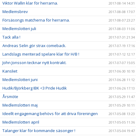
Viktor Wallin klar för herrarna.
2017-08-14 14:31
Medlemsbrev
2017-08-08 17:07
Försäsongs matcherna för herrarna.
2017-08-07 23:27
Medlemslotteri juli
2017-08-03 11:06
Tack alla !
2017-07-31 21:34
Andreas Selin gör strax comeback.
2017-07-19 17:16
Landslags meriterad spelare klar för H/B !
2017-07-12 12:17
John Jonsson tecknar nytt kontrakt.
2017-07-07 15:05
Kansliet
2017-06-30 10:10
Medlemslotteri juni
2017-06-28 11:12
Hudik/Björkberg IBK <3 Pride Hudik
2017-06-26 17:13
Årsmöte
2017-05-29 11:47
Medlemslotteri maj
2017-05-29 10:11
Ideellt engagemang behövs för att driva föreningen
2017-05-08 13:23
Medlemslotteri april
2017-05-05 11:36
Talanger klar för kommande säsonger !
2017-05-04 19:47