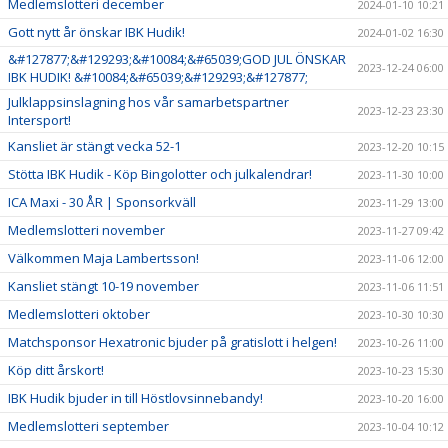
Medlemslotteri december
2024-01-10 10:21
Gott nytt år önskar IBK Hudik!
2024-01-02 16:30
&#127877;&#129293;&#10084;&#65039;GOD JUL ÖNSKAR
2023-12-24 06:00
IBK HUDIK! &#10084;&#65039;&#129293;&#127877;
Julklappsinslagning hos vår samarbetspartner
2023-12-23 23:30
Intersport!
Kansliet är stängt vecka 52-1
2023-12-20 10:15
Stötta IBK Hudik - Köp Bingolotter och julkalendrar!
2023-11-30 10:00
ICA Maxi - 30 ÅR | Sponsorkväll
2023-11-29 13:00
Medlemslotteri november
2023-11-27 09:42
Välkommen Maja Lambertsson!
2023-11-06 12:00
Kansliet stängt 10-19 november
2023-11-06 11:51
Medlemslotteri oktober
2023-10-30 10:30
Matchsponsor Hexatronic bjuder på gratislott i helgen!
2023-10-26 11:00
Köp ditt årskort!
2023-10-23 15:30
IBK Hudik bjuder in till Höstlovsinnebandy!
2023-10-20 16:00
Medlemslotteri september
2023-10-04 10:12