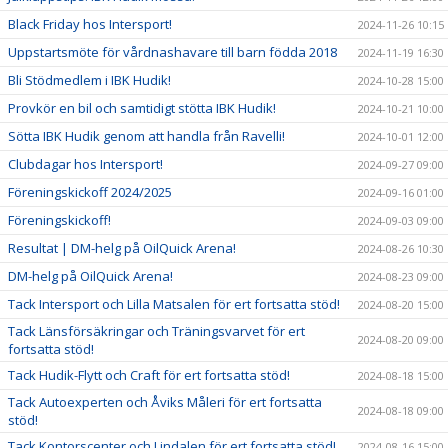
Black Friday hos Intersport!
2024-11-26 10:15
Uppstartsmöte för vårdnashavare till barn födda 2018
2024-11-19 16:30
Bli Stödmedlem i IBK Hudik!
2024-10-28 15:00
Provkör en bil och samtidigt stötta IBK Hudik!
2024-10-21 10:00
Sötta IBK Hudik genom att handla från Ravelli!
2024-10-01 12:00
Clubdagar hos Intersport!
2024-09-27 09:00
Föreningskickoff 2024/2025
2024-09-16 01:00
Föreningskickoff!
2024-09-03 09:00
Resultat | DM-helg på OilQuick Arena!
2024-08-26 10:30
DM-helg på OilQuick Arena!
2024-08-23 09:00
Tack Intersport och Lilla Matsalen för ert fortsatta stöd!
2024-08-20 15:00
Tack Länsförsäkringar och Träningsvarvet för ert
2024-08-20 09:00
fortsatta stöd!
Tack Hudik-Flytt och Craft för ert fortsatta stöd!
2024-08-18 15:00
Tack Autoexperten och Åviks Måleri för ert fortsatta
2024-08-18 09:00
stöd!
Tack Kontorscenter och Lindalen för ert fortsatta stöd!
2024-08-16 15:00