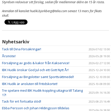
Styrelsen redovisar sitt förslag, sedan får medlemmar äldre än 15 år rösta.
DOKUMENT
Anmälan till kansliet hudik.bjorkberg@telia.com senast 13 mars för fikats
OM KLUBBEN
skull.
MEDLEMSINFORMATION
FÖRSÄKRING
Nyhetsarkiv
BILJETTINFORMATION
Tack till Dina Försäkringar!
2026-07-02 13:00
Årsmöte!
MATCHER
2026-05-28 19:00
Försäljning av godis & kakor från Kakservice!
2026-02-27 12:00
BILDER
IBK Hudik önskar God Jul och ett Gott Nytt År!
2025-12-24 10:00
Försäljning av Bingolotter samt Sporttvättmedel!
IBIS INLOGGNING
2025-12-10 09:00
IBK Hudik är ansluten till Fritidskortet!
2025-10-08 09:00
HALLBOKNING
Tre spelare med IBK Hudik-koppling uttagna till Talang
2025-09-16 16:30
17!
SPONSORER
Tack för ert fortsatta stöd!
2025-08-25 16:49
Ebba Persson och Johan Hildingsson tilldelas
LIVESÄNDNINGAR / HIGHLIGHTS
2025-06-26 18:00