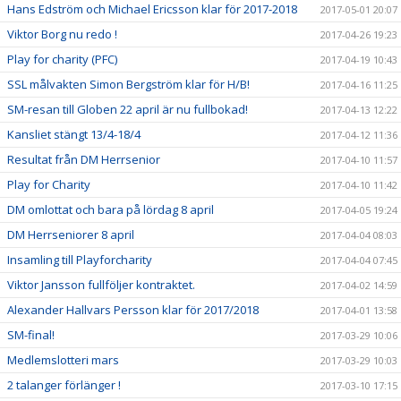
Hans Edström och Michael Ericsson klar för 2017-2018
2017-05-01 20:07
Viktor Borg nu redo !
2017-04-26 19:23
Play for charity (PFC)
2017-04-19 10:43
SSL målvakten Simon Bergström klar för H/B!
2017-04-16 11:25
SM-resan till Globen 22 april är nu fullbokad!
2017-04-13 12:22
Kansliet stängt 13/4-18/4
2017-04-12 11:36
Resultat från DM Herrsenior
2017-04-10 11:57
Play for Charity
2017-04-10 11:42
DM omlottat och bara på lördag 8 april
2017-04-05 19:24
DM Herrseniorer 8 april
2017-04-04 08:03
Insamling till Playforcharity
2017-04-04 07:45
Viktor Jansson fullföljer kontraktet.
2017-04-02 14:59
Alexander Hallvars Persson klar för 2017/2018
2017-04-01 13:58
SM-final!
2017-03-29 10:06
Medlemslotteri mars
2017-03-29 10:03
2 talanger förlänger !
2017-03-10 17:15