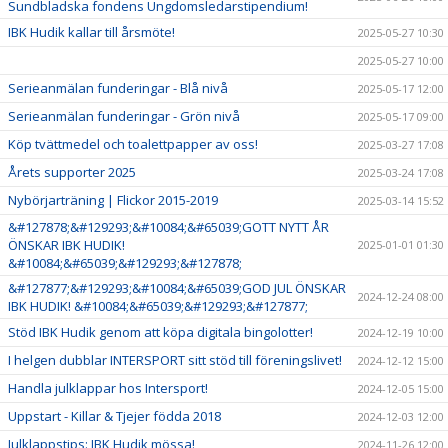
Sundbladska fondens Ungdomsledarstipendium!
IBK Hudik kallar till årsmöte!
2025-05-27 10:30
2025-05-27 10:00
Serieanmälan funderingar - Blå nivå
2025-05-17 12:00
Serieanmälan funderingar - Grön nivå
2025-05-17 09:00
Köp tvättmedel och toalettpapper av oss!
2025-03-27 17:08
Årets supporter 2025
2025-03-24 17:08
Nybörjarträning | Flickor 2015-2019
2025-03-14 15:52
&#127878;&#129293;&#10084;&#65039;GOTT NYTT ÅR
ÖNSKAR IBK HUDIK!
2025-01-01 01:30
&#10084;&#65039;&#129293;&#127878;
&#127877;&#129293;&#10084;&#65039;GOD JUL ÖNSKAR
2024-12-24 08:00
IBK HUDIK! &#10084;&#65039;&#129293;&#127877;
Stöd IBK Hudik genom att köpa digitala bingolotter!
2024-12-19 10:00
I helgen dubblar INTERSPORT sitt stöd till föreningslivet!
2024-12-12 15:00
Handla julklappar hos Intersport!
2024-12-05 15:00
Uppstart - Killar & Tjejer födda 2018
2024-12-03 12:00
Julklappstips: IBK Hudik mössa!
2024-11-26 12:00