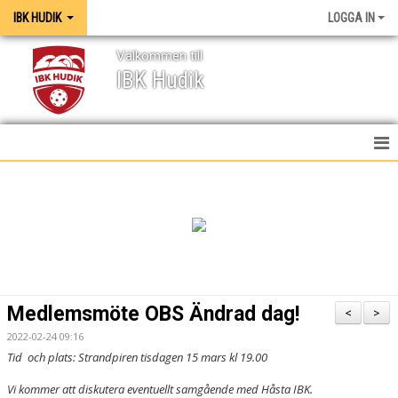
IBK HUDIK
LOGGA IN
Välkommen till
IBK Hudik
IBK HUDIK
NYHETER
VÅRA LAG
KONTAKT
Medlemsmöte OBS Ändrad dag!
<
>
MEDIA / GRAFISK PROFIL
2022-02-24 09:16
Tid och plats: Strandpiren tisdagen 15 mars kl 19.00
KALENDER
Vi kommer att diskutera eventuellt samgående med Håsta IBK.