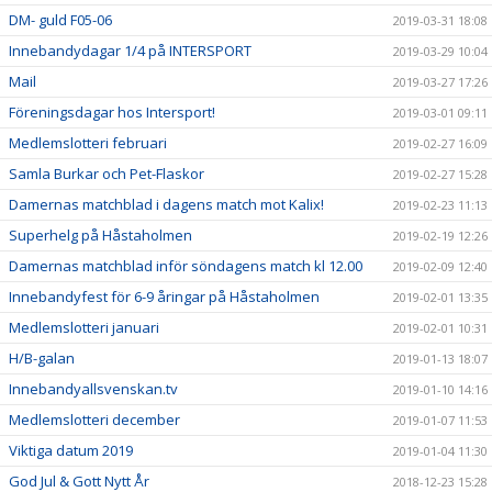
DM- guld F05-06
2019-03-31 18:08
Innebandydagar 1/4 på INTERSPORT
2019-03-29 10:04
Mail
2019-03-27 17:26
Föreningsdagar hos Intersport!
2019-03-01 09:11
Medlemslotteri februari
2019-02-27 16:09
Samla Burkar och Pet-Flaskor
2019-02-27 15:28
Damernas matchblad i dagens match mot Kalix!
2019-02-23 11:13
Superhelg på Håstaholmen
2019-02-19 12:26
Damernas matchblad inför söndagens match kl 12.00
2019-02-09 12:40
Innebandyfest för 6-9 åringar på Håstaholmen
2019-02-01 13:35
Medlemslotteri januari
2019-02-01 10:31
H/B-galan
2019-01-13 18:07
Innebandyallsvenskan.tv
2019-01-10 14:16
Medlemslotteri december
2019-01-07 11:53
Viktiga datum 2019
2019-01-04 11:30
God Jul & Gott Nytt År
2018-12-23 15:28