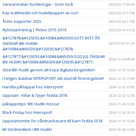
Serieanmälan funderingar - Grön nivå
2025-05-17 09:00
Köp tvättmedel och toalettpapper av oss!
2025-03-27 17:08
Årets supporter 2025
2025-03-24 17:08
Nybörjarträning | Flickor 2015-2019
2025-03-14 15:52
&#127878;&#129293;&#10084;&#65039;GOTT NYTT ÅR
ÖNSKAR IBK HUDIK!
2025-01-01 01:30
&#10084;&#65039;&#129293;&#127878;
&#127877;&#129293;&#10084;&#65039;GOD JUL ÖNSKAR
2024-12-24 08:00
IBK HUDIK! &#10084;&#65039;&#129293;&#127877;
Stöd IBK Hudik genom att köpa digitala bingolotter!
2024-12-19 10:00
I helgen dubblar INTERSPORT sitt stöd till föreningslivet!
2024-12-12 15:00
Handla julklappar hos Intersport!
2024-12-05 15:00
Uppstart - Killar & Tjejer födda 2018
2024-12-03 12:00
Julklappstips: IBK Hudik mössa!
2024-11-26 12:00
Black Friday hos Intersport!
2024-11-26 10:15
Uppstartsmöte för vårdnashavare till barn födda 2018
2024-11-19 16:30
Bli Stödmedlem i IBK Hudik!
2024-10-28 15:00