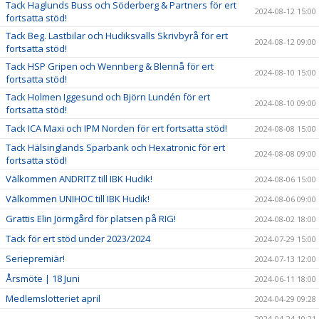
Tack Haglunds Buss och Söderberg & Partners för ert
2024-08-12 15:00
fortsatta stöd!
Tack Beg. Lastbilar och Hudiksvalls Skrivbyrå för ert
2024-08-12 09:00
fortsatta stöd!
Tack HSP Gripen och Wennberg & Blennå för ert
2024-08-10 15:00
fortsatta stöd!
Tack Holmen Iggesund och Björn Lundén för ert
2024-08-10 09:00
fortsatta stöd!
Tack ICA Maxi och IPM Norden för ert fortsatta stöd!
2024-08-08 15:00
Tack Hälsinglands Sparbank och Hexatronic för ert
2024-08-08 09:00
fortsatta stöd!
Välkommen ANDRITZ till IBK Hudik!
2024-08-06 15:00
Välkommen UNIHOC till IBK Hudik!
2024-08-06 09:00
Grattis Elin Jörmgård för platsen på RIG!
2024-08-02 18:00
Tack för ert stöd under 2023/2024
2024-07-29 15:00
Seriepremiär!
2024-07-13 12:00
Årsmöte | 18 Juni
2024-06-11 18:00
Medlemslotteriet april
2024-04-29 09:28
2024-04-24 10:21