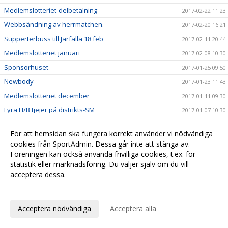
Medlemslotteriet-delbetalning
2017-02-22 11:23
Webbsändning av herrmatchen.
2017-02-20 16:21
Supperterbuss till Järfälla 18 feb
2017-02-11 20:44
Medlemslotteriet januari
2017-02-08 10:30
Sponsorhuset
2017-01-25 09:50
Newbody
2017-01-23 11:43
Medlemslotteriet december
2017-01-11 09:30
Fyra H/B tjejer på distrikts-SM
2017-01-07 10:30
Tre H/B killar på distrikts-SM
2017-01-07 10:21
För att hemsidan ska fungera korrekt använder vi nödvändiga
Hudik/Björkberg lånar Andreas Lindqvist från Storvreta
2016-12-28 11:14
cookies från SportAdmin. Dessa går inte att stänga av.
God Jul & Gott Nytt År
Föreningen kan också använda frivilliga cookies, t.ex. för
2016-12-22 09:39
statistik eller marknadsföring. Du väljer själv om du vill
Sportbibliotek
2016-12-08 16:01
acceptera dessa.
Medlemslotteri
2016-12-05 10:19
Anpassa dina val
Herrlaget spelar träningsmatch 10/12
2016-12-02 14:50
Acceptera nödvändiga
Acceptera alla
TACK!
2016-11-14 11:31
Medlemslotteriet oktober
2016-11-02 11:30