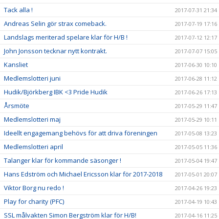
Tack alla !
2017-07-31 21:34
Andreas Selin gör strax comeback.
2017-07-19 17:16
Landslags meriterad spelare klar för H/B !
2017-07-12 12:17
John Jonsson tecknar nytt kontrakt.
2017-07-07 15:05
Kansliet
2017-06-30 10:10
Medlemslotteri juni
2017-06-28 11:12
Hudik/Björkberg IBK <3 Pride Hudik
2017-06-26 17:13
Årsmöte
2017-05-29 11:47
Medlemslotteri maj
2017-05-29 10:11
Ideellt engagemang behövs för att driva föreningen
2017-05-08 13:23
Medlemslotteri april
2017-05-05 11:36
Talanger klar för kommande säsonger !
2017-05-04 19:47
Hans Edström och Michael Ericsson klar för 2017-2018
2017-05-01 20:07
Viktor Borg nu redo !
2017-04-26 19:23
Play for charity (PFC)
2017-04-19 10:43
SSL målvakten Simon Bergström klar för H/B!
2017-04-16 11:25