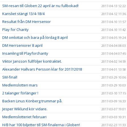
SM-resan till Globen 22 april är nu fullbokad!
2017-04-13 12:22
Kansliet stängt 13/4-18/4
2017-04-12 11:36
Resultat från DM Herrsenior
2017-04-10 11:57
Play for Charity
2017-04-10 11:42
DM omlottat och bara på lördag 8 april
2017-04-05 19:24
DM Herrseniorer 8 april
2017-04-04 08:03
Insamling till Playforcharity
2017-04-04 07:45
Viktor Jansson fullföljer kontraktet.
2017-04-02 14:59
Alexander Hallvars Persson klar för 2017/2018
2017-04-01 13:58
SM-final!
2017-03-29 10:06
Medlemslotteri mars
2017-03-29 10:03
2 talanger förlänger !
2017-03-10 17:15
Backen Linus Könberg trummar på.
2017-03-09 16:33
Jesper Wiklund kör vidare.
2017-03-07 19:01
Medlemslotteriet februari
2017-03-03 10:31
H/B har 100 biljetter till SM-finalerna i Globen!
2017-02-23 11:33