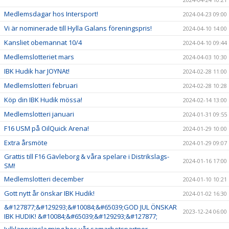
Medlemsdagar hos Intersport!
2024-04-23 09:00
Vi är nominerade till Hylla Galans föreningspris!
2024-04-10 14:00
Kansliet obemannat 10/4
2024-04-10 09:44
Medlemslotteriet mars
2024-04-03 10:30
IBK Hudik har JOYNAt!
2024-02-28 11:00
Medlemslotteri februari
2024-02-28 10:28
Köp din IBK Hudik mössa!
2024-02-14 13:00
Medlemslotteri januari
2024-01-31 09:55
F16 USM på OilQuick Arena!
2024-01-29 10:00
Extra årsmöte
2024-01-29 09:07
Grattis till F16 Gävleborg & våra spelare i Distrikslags-
2024-01-16 17:00
SM!
Medlemslotteri december
2024-01-10 10:21
Gott nytt år önskar IBK Hudik!
2024-01-02 16:30
&#127877;&#129293;&#10084;&#65039;GOD JUL ÖNSKAR
2023-12-24 06:00
IBK HUDIK! &#10084;&#65039;&#129293;&#127877;