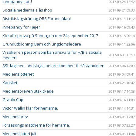
Innebandystart!
2017-09-24 15:52
Sociala medierna slås ihop
2017-09-21 09:33
Distriktslagsträning OBS Föranmälan!
2017-09-18 11:12
Innebandy för Tjejer
2017-09-16 09:43
Kickoff/ prova på Söndagen den 24 september 2017
2017-09-15 20:14
Grundutbildning, Barn och ungdomsledare
2017-09-11 22:06
Vi söker en person som kan ansvara för H/B´s sociala
2017-09-08 12:59
medier!
SSL lag med landslagsspelare kommer till Håstaholmen
2017-09-06 14:09
Medlemslotteriet
2017-09-04 09:41
Kansliet
2017-08-23 10:42
Medlemsbreven utskickade
2017-08-17 14:58
Granlo Cup
2017-08-16 11:03
Viktor Wallin klar för herrarna.
2017-08-14 14:31
Medlemsbrev
2017-08-08 17:07
Försäsongs matcherna för herrarna.
2017-08-07 23:27
Medlemslotteri juli
2017-08-03 11:06