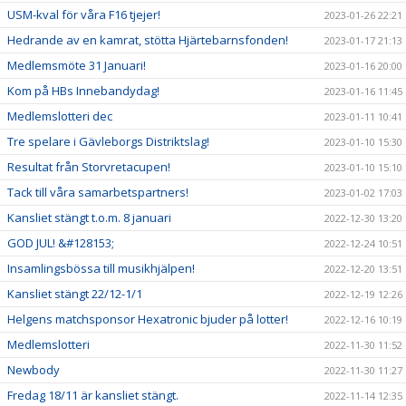
USM-kval för våra F16 tjejer!
2023-01-26 22:21
Hedrande av en kamrat, stötta Hjärtebarnsfonden!
2023-01-17 21:13
Medlemsmöte 31 Januari!
2023-01-16 20:00
Kom på HBs Innebandydag!
2023-01-16 11:45
Medlemslotteri dec
2023-01-11 10:41
Tre spelare i Gävleborgs Distriktslag!
2023-01-10 15:30
Resultat från Storvretacupen!
2023-01-10 15:10
Tack till våra samarbetspartners!
2023-01-02 17:03
Kansliet stängt t.o.m. 8 januari
2022-12-30 13:20
GOD JUL! &#128153;
2022-12-24 10:51
Insamlingsbössa till musikhjälpen!
2022-12-20 13:51
Kansliet stängt 22/12-1/1
2022-12-19 12:26
Helgens matchsponsor Hexatronic bjuder på lotter!
2022-12-16 10:19
Medlemslotteri
2022-11-30 11:52
Newbody
2022-11-30 11:27
Fredag 18/11 är kansliet stängt.
2022-11-14 12:35