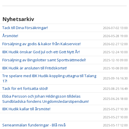
DOKUMENT
OM KLUBBEN
Nyhetsarkiv
Tack till Dina Försäkringar!
MEDLEMSINFORMATION
2026-07-02 13:00
Årsmöte!
2026-05-28 19:00
FÖRSÄKRING
Försäljning av godis & kakor från Kakservice!
2026-02-27 12:00
IBK Hudik önskar God Jul och ett Gott Nytt År!
2025-12-24 10:00
BILJETTINFORMATION
Försäljning av Bingolotter samt Sporttvättmedel!
2025-12-10 09:00
MATCHER
IBK Hudik är ansluten till Fritidskortet!
2025-10-08 09:00
Tre spelare med IBK Hudik-koppling uttagna till Talang
BILDER
2025-09-16 16:30
17!
Tack för ert fortsatta stöd!
2025-08-25 16:49
IBIS INLOGGNING
Ebba Persson och Johan Hildingsson tilldelas
2025-06-26 18:00
Sundbladska fondens Ungdomsledarstipendium!
HALLBOKNING
IBK Hudik kallar till årsmöte!
2025-05-27 10:30
SPONSORER
2025-05-27 10:00
Serieanmälan funderingar - Blå nivå
2025-05-17 12:00
LIVESÄNDNINGAR / HIGHLIGHTS