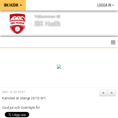
IBK HUDIK
LOGGA IN
Välkommen till
IBK Hudik
IBK HUDIK
NYHETER
VÅRA LAG
KONTAKT
2021-12-22 19:37
<
>
Kansliet är stängt 23/12-9/1
MEDIA / GRAFISK PROFIL
God Jul och Gott Nytt År!
KALENDER