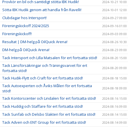
Provkör en bil och samtidigt stötta IBK Hudik!
2024-10-21 10:00
Sötta IBK Hudik genom att handla från Ravelli!
2024-10-01 12:00
Clubdagar hos Intersport!
2024-09-27 09:00
Föreningskickoff 2024/2025
2024-09-16 01:00
Föreningskickoff!
2024-09-03 09:00
Resultat | DM-helg på OilQuick Arena!
2024-08-26 10:30
DM-helg på OilQuick Arena!
2024-08-23 09:00
Tack Intersport och Lilla Matsalen för ert fortsatta stöd!
2024-08-20 15:00
Tack Länsförsäkringar och Träningsvarvet för ert
2024-08-20 09:00
fortsatta stöd!
Tack Hudik-Flytt och Craft för ert fortsatta stöd!
2024-08-18 15:00
Tack Autoexperten och Åviks Måleri för ert fortsatta
2024-08-18 09:00
stöd!
Tack Kontorscenter och Lindalen för ert fortsatta stöd!
2024-08-16 15:00
Tack Huddig och Staffare för ert fortsatta stöd!
2024-08-16 09:00
Tack Sunfab och Delsbo Slakteri för ert fortsatta stöd!
2024-08-14 15:00
Tack Adven och ENT Group för ert fortsatta stöd!
2024-08-14 09:00