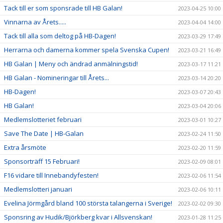
Tack till er som sponsrade till HB Galan!
2023-04-25 10:00
Vinnarna av Årets.....
2023-04-04 14:00
Tack till alla som deltog på HB-Dagen!
2023-03-29 17:49
Herrarna och damerna kommer spela Svenska Cupen!
2023-03-21 16:49
HB Galan | Meny och ändrad anmälningstid!
2023-03-17 11:21
HB Galan - Nomineringar till Årets...
2023-03-14 20:20
HB-Dagen!
2023-03-07 20:43
HB Galan!
2023-03-04 20:06
Medlemslotteriet februari
2023-03-01 10:27
Save The Date | HB-Galan
2023-02-24 11:50
Extra årsmöte
2023-02-20 11:59
Sponsorträff 15 Februari!
2023-02-09 08:01
F16 vidare till Innebandyfesten!
2023-02-06 11:54
Medlemslotteri januari
2023-02-06 10:11
Evelina Jörmgård bland 100 största talangerna i Sverige!
2023-02-02 09:30
Sponsring av Hudik/Björkberg kvar i Allsvenskan!
2023-01-28 11:25