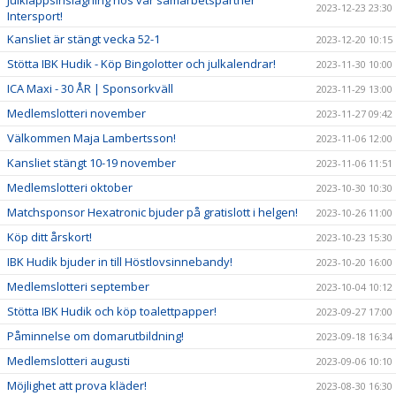
Julklappsinslagning hos vår samarbetspartner
2023-12-23 23:30
Intersport!
Kansliet är stängt vecka 52-1
2023-12-20 10:15
Stötta IBK Hudik - Köp Bingolotter och julkalendrar!
2023-11-30 10:00
ICA Maxi - 30 ÅR | Sponsorkväll
2023-11-29 13:00
Medlemslotteri november
2023-11-27 09:42
Välkommen Maja Lambertsson!
2023-11-06 12:00
Kansliet stängt 10-19 november
2023-11-06 11:51
Medlemslotteri oktober
2023-10-30 10:30
Matchsponsor Hexatronic bjuder på gratislott i helgen!
2023-10-26 11:00
Köp ditt årskort!
2023-10-23 15:30
IBK Hudik bjuder in till Höstlovsinnebandy!
2023-10-20 16:00
Medlemslotteri september
2023-10-04 10:12
Stötta IBK Hudik och köp toalettpapper!
2023-09-27 17:00
Påminnelse om domarutbildning!
2023-09-18 16:34
Medlemslotteri augusti
2023-09-06 10:10
Möjlighet att prova kläder!
2023-08-30 16:30