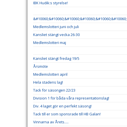
IBK Hudik:s styrelse!
&#10060;&#10060;&#10060;&#10060;&#10060;&#10060;
Medlemslotteri juni och juli
Kansliet stängt vecka 26-30
Medlemslotteri maj
Kansliet stängt fredag 19/5
Årsmöte
Medlemslotteri april
Hela stadens lag!
Tack för säsongen 22/23
Division 1 för båda våra representationslag!
Div. 4 laget gör en perfekt säsong!
Tack till er som sponsrade till HB Galan!
Vinnarna av Årets.....