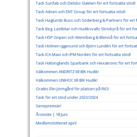
Tack Sunfab och Delsbo Slakteri för ert fortsatta stöd!
Tack Adven och ENT Group för ert fortsatta stöd!
Tack Haglunds Buss och Söderberg & Partners för ert f
Tack Beg. Lastbilar och Hudiksvalls Skrivbyrå för ert fo
Tack HSP Gripen och Wennberg & Blennå för ert fortsa
Tack Holmen Iggesund och Björn Lundén för ert fortsat
Tack ICA Maxi och IPM Norden för ert fortsatta stöd!
Tack Hälsinglands Sparbank och Hexatronic för ert fort
Välkommen ANDRITZ till IBK Hudik!
Välkommen UNIHOC till IBK Hudik!
Grattis Elin Jörmgård för platsen på RIG!
Tack för ert stöd under 2023/2024
Seriepremiär!
Årsmöte | 18 Juni
Medlemslotteriet april