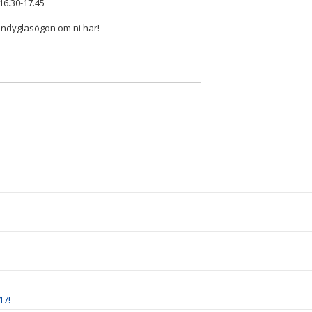
 16.30-17.45
andyglasögon om ni har!
17!