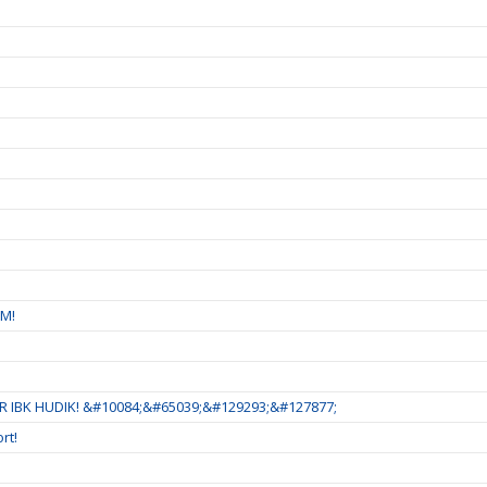
SM!
 IBK HUDIK! &#10084;&#65039;&#129293;&#127877;
rt!