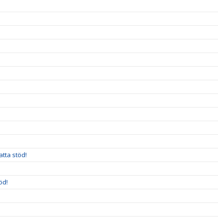
!
atta stöd!
öd!