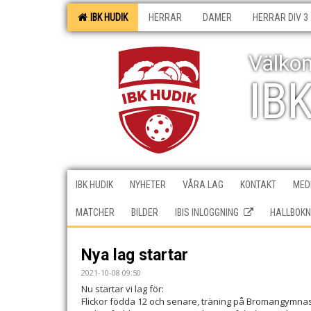
IBK HUDIK
HERRAR
DAMER
HERRAR DIV 3
Välkom
IB
IBK HUDIK
NYHETER
VÅRA LAG
KONTAKT
MEDI
MATCHER
BILDER
IBIS INLOGGNING
HALLBOKN
Nya lag startar
2021-10-08 09:50
Nu startar vi lag för:
Flickor födda 12 och senare, träning på Bromangymnas