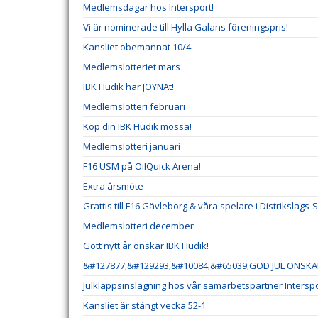
Medlemsdagar hos Intersport!
Vi är nominerade till Hylla Galans föreningspris!
Kansliet obemannat 10/4
Medlemslotteriet mars
IBK Hudik har JOYNAt!
Medlemslotteri februari
Köp din IBK Hudik mössa!
Medlemslotteri januari
F16 USM på OilQuick Arena!
Extra årsmöte
Grattis till F16 Gävleborg & våra spelare i Distrikslags-
Medlemslotteri december
Gott nytt år önskar IBK Hudik!
&#127877;&#129293;&#10084;&#65039;GOD JUL ÖNSKAR
Julklappsinslagning hos vår samarbetspartner Interspo
Kansliet är stängt vecka 52-1