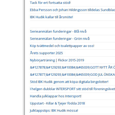
Tack för ert fortsatta stöd!
Ebba Persson och Johan Hildingsson tilldelas Sundb
IBK Hudik kallar till årsmöte!
Serieanmälan funderingar - Blå nivå
Serieanmälan funderingar - Grön nivå
Köp tvättmedel och toalettpapper av oss!
Årets supporter 2025
Nybörjarträning | Flickor 2015-2019
&#127878;&#129293;&#10084;&#65039;GOTT NYTT ÅR Ö
&#127877;&#129293;&#10084;&#65039;GOD JUL ÖNSKAR
Stöd IBK Hudik genom att köpa digitala bingolotter!
I helgen dubblar INTERSPORT sitt stöd till föreningslivet
Handla julklappar hos Intersport!
Uppstart - Killar & Tjejer födda 2018
Julklappstips: IBK Hudik mössa!