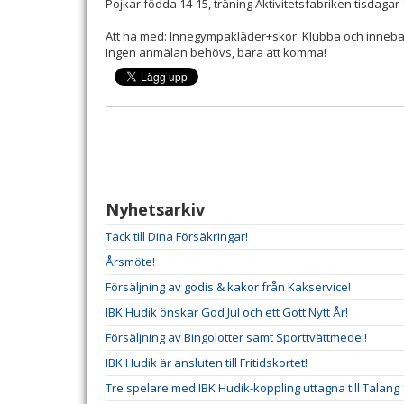
Pojkar födda 14-15, träning Aktivitetsfabriken tisdagar
Att ha med: Innegympakläder+skor. Klubba och inneb
Ingen anmälan behövs, bara att komma!
Nyhetsarkiv
Tack till Dina Försäkringar!
Årsmöte!
Försäljning av godis & kakor från Kakservice!
IBK Hudik önskar God Jul och ett Gott Nytt År!
Försäljning av Bingolotter samt Sporttvättmedel!
IBK Hudik är ansluten till Fritidskortet!
Tre spelare med IBK Hudik-koppling uttagna till Talang 