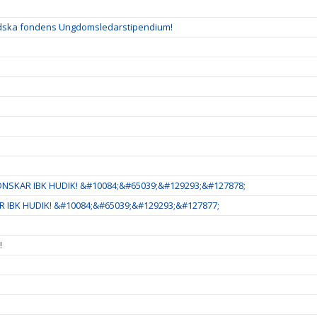
ladska fondens Ungdomsledarstipendium!
NSKAR IBK HUDIK! &#10084;&#65039;&#129293;&#127878;
 IBK HUDIK! &#10084;&#65039;&#129293;&#127877;
!