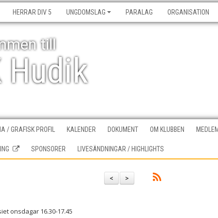
HERRAR DIV 5
UNGDOMSLAG
PARALAG
ORGANISATION
men till
K Hudik
A / GRAFISK PROFIL
KALENDER
DOKUMENT
OM KLUBBEN
MEDLEM
ING
SPONSORER
LIVESÄNDNINGAR / HIGHLIGHTS
<
>
iet onsdagar 16.30-17.45