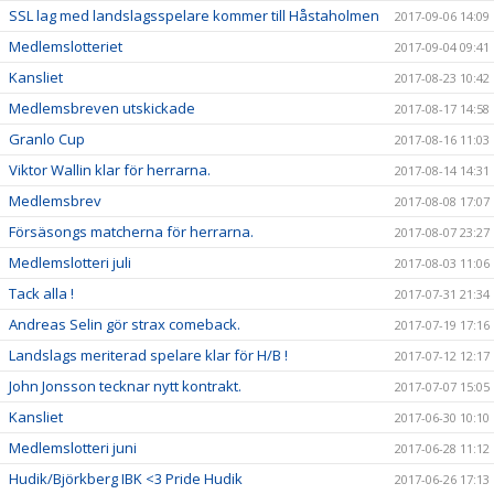
SSL lag med landslagsspelare kommer till Håstaholmen
2017-09-06 14:09
Medlemslotteriet
2017-09-04 09:41
Kansliet
2017-08-23 10:42
Medlemsbreven utskickade
2017-08-17 14:58
Granlo Cup
2017-08-16 11:03
Viktor Wallin klar för herrarna.
2017-08-14 14:31
Medlemsbrev
2017-08-08 17:07
Försäsongs matcherna för herrarna.
2017-08-07 23:27
Medlemslotteri juli
2017-08-03 11:06
Tack alla !
2017-07-31 21:34
Andreas Selin gör strax comeback.
2017-07-19 17:16
Landslags meriterad spelare klar för H/B !
2017-07-12 12:17
John Jonsson tecknar nytt kontrakt.
2017-07-07 15:05
Kansliet
2017-06-30 10:10
Medlemslotteri juni
2017-06-28 11:12
Hudik/Björkberg IBK <3 Pride Hudik
2017-06-26 17:13