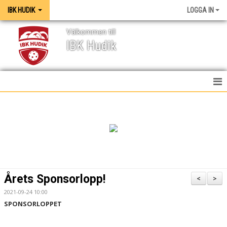
IBK HUDIK
LOGGA IN
Välkommen till
IBK Hudik
IBK HUDIK
NYHETER
VÅRA LAG
KONTAKT
Årets Sponsorlopp!
<
>
MEDIA / GRAFISK PROFIL
2021-09-24 10:00
SPONSORLOPPET
KALENDER