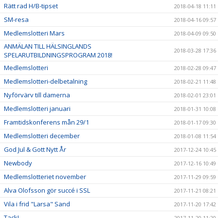
Rätt rad H/B-tipset
2018-04-18 11:11
SM-resa
2018-04-16 09:57
Medlemslotteri Mars
2018-04-09 09:50
ANMÄLAN TILL HÄLSINGLANDS
2018-03-28 17:36
SPELARUTBILDNINGSPROGRAM 2018!
Medlemslotteri
2018-02-28 09:47
Medlemslotteri-delbetalning
2018-02-21 11:48
Nyförvärv till damerna
2018-02-01 23:01
Medlemslotteri januari
2018-01-31 10:08
Framtidskonferens mån 29/1
2018-01-17 09:30
Medlemslotteri december
2018-01-08 11:54
God Jul & Gott Nytt År
2017-12-24 10:45
Newbody
2017-12-16 10:49
Medlemslotteriet november
2017-11-29 09:59
Alva Olofsson gör succé i SSL
2017-11-21 08:21
Vila i frid "Larsa" Sand
2017-11-20 17:42
Tack!
2017-11-20 11:20