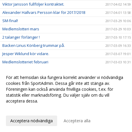
Viktor Jansson fullföljer kontraktet.
2017-04-02 14:59
Alexander Hallvars Persson klar för 2017/2018
2017-04-01 13:58
SM-final!
2017-03-29 10:06
Medlemslotteri mars
2017-03-29 10:03
2 talanger förlänger !
2017-03-10 17:15
Backen Linus Könberg trummar på.
2017-03-09 16:33
Jesper Wiklund kör vidare.
2017-03-07 19:01
Medlemslotteriet februari
2017-03-03 10:31
H/B har 100 biljetter till SM-finalerna i Globen!
2017-02-23 11:33
För att hemsidan ska fungera korrekt använder vi nödvändiga
Medlemslotteriet-delbetalning
2017-02-22 11:23
cookies från SportAdmin. Dessa går inte att stänga av.
Webbsändning av herrmatchen.
2017-02-20 16:21
Föreningen kan också använda frivilliga cookies, t.ex. för
Supperterbuss till Järfälla 18 feb
statistik eller marknadsföring. Du väljer själv om du vill
2017-02-11 20:44
acceptera dessa.
Medlemslotteriet januari
2017-02-08 10:30
Anpassa dina val
Sponsorhuset
2017-01-25 09:50
Newbody
2017-01-23 11:43
Acceptera nödvändiga
Acceptera alla
Medlemslotteriet december
2017-01-11 09:30