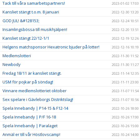
Tack till våra samarbetspartners!
2023-01-02 17:03
Kansliet stängt t.o.m. 8 januari
2022-12-30 13:20
GOD JUL! &#128153;
2022-12-24 10:51
Insamlingsbössa till musikhjälpen!
2022-12-20 13:51
Kansliet stängt 22/12-1/1
2022-12-19 12:26
Helgens matchsponsor Hexatronic bjuder på lotter!
2022-12-16 10:19
Medlemslotteri
2022-11-30 11:52
Newbody
2022-11-30 11:27
Fredag 18/11 är kansliet stängt.
2022-11-14 12:35
USM för pojkar på söndag!
2022-11-11 23:00
Vinnare medlemslotteriet oktober
2022-11-07 11:54
Sex spelare i Gävleborgs Distriktslag!
2022-11-07 10:56
Spela Innebandy | P14-15 & F12-14
2022-10-26 18:00
Spela Innebandy | P/F 16-18
2022-10-26 17:00
Spela Innebandy | Paralaget
2022-10-26 15:00
Anmäl er till vår Höstlovscamp!
2022-10-24 14:00