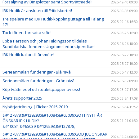
Försäljning av Bingolotter samt Sporttvättmedel!
2025-12-10 09:00
IBK Hudik är ansluten till Fritidskortet!
2025-10-08 09:00
Tre spelare med IBK Hudik-koppling uttagna till Talang
2025-09-16 16:30
17!
Tack för ert fortsatta stöd!
2025-08-25 16:49
Ebba Persson och Johan Hildingsson tilldelas
2025-06-26 18:00
Sundbladska fondens Ungdomsledarstipendium!
IBK Hudik kallar till årsmöte!
2025-05-27 10:30
2025-05-27 10:00
Serieanmälan funderingar - Blå nivå
2025-05-17 12:00
Serieanmälan funderingar - Grön nivå
2025-05-17 09:00
Köp tvättmedel och toalettpapper av oss!
2025-03-27 17:08
Årets supporter 2025
2025-03-24 17:08
Nybörjarträning | Flickor 2015-2019
2025-03-14 15:52
&#127878;&#129293;&#10084;&#65039;GOTT NYTT ÅR
ÖNSKAR IBK HUDIK!
2025-01-01 01:30
&#10084;&#65039;&#129293;&#127878;
&#127877;&#129293;&#10084;&#65039;GOD JUL ÖNSKAR
2024-12-24 08:00