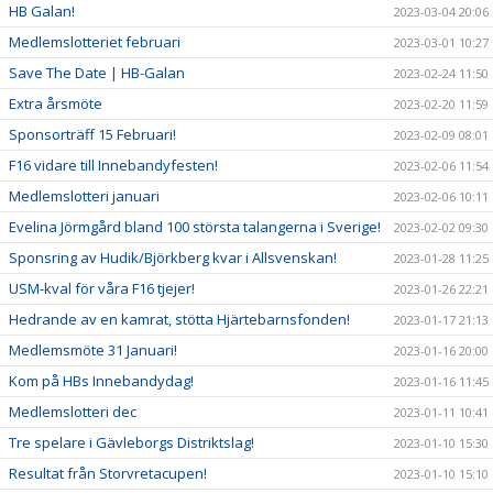
HB Galan!
2023-03-04 20:06
Medlemslotteriet februari
2023-03-01 10:27
Save The Date | HB-Galan
2023-02-24 11:50
Extra årsmöte
2023-02-20 11:59
Sponsorträff 15 Februari!
2023-02-09 08:01
F16 vidare till Innebandyfesten!
2023-02-06 11:54
Medlemslotteri januari
2023-02-06 10:11
Evelina Jörmgård bland 100 största talangerna i Sverige!
2023-02-02 09:30
Sponsring av Hudik/Björkberg kvar i Allsvenskan!
2023-01-28 11:25
USM-kval för våra F16 tjejer!
2023-01-26 22:21
Hedrande av en kamrat, stötta Hjärtebarnsfonden!
2023-01-17 21:13
Medlemsmöte 31 Januari!
2023-01-16 20:00
Kom på HBs Innebandydag!
2023-01-16 11:45
Medlemslotteri dec
2023-01-11 10:41
Tre spelare i Gävleborgs Distriktslag!
2023-01-10 15:30
Resultat från Storvretacupen!
2023-01-10 15:10