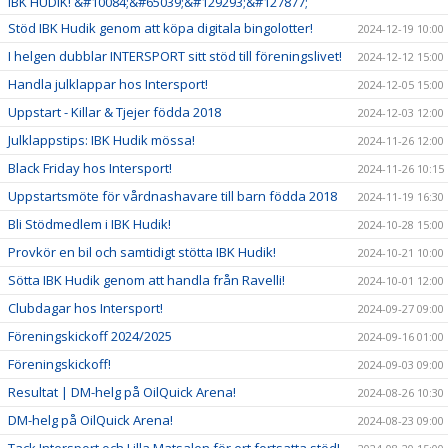
IBK HUDIK! &#10084;&#65039;&#129293;&#127877;
Stöd IBK Hudik genom att köpa digitala bingolotter!
2024-12-19 10:00
I helgen dubblar INTERSPORT sitt stöd till föreningslivet!
2024-12-12 15:00
Handla julklappar hos Intersport!
2024-12-05 15:00
Uppstart - Killar & Tjejer födda 2018
2024-12-03 12:00
Julklappstips: IBK Hudik mössa!
2024-11-26 12:00
Black Friday hos Intersport!
2024-11-26 10:15
Uppstartsmöte för vårdnashavare till barn födda 2018
2024-11-19 16:30
Bli Stödmedlem i IBK Hudik!
2024-10-28 15:00
Provkör en bil och samtidigt stötta IBK Hudik!
2024-10-21 10:00
Sötta IBK Hudik genom att handla från Ravelli!
2024-10-01 12:00
Clubdagar hos Intersport!
2024-09-27 09:00
Föreningskickoff 2024/2025
2024-09-16 01:00
Föreningskickoff!
2024-09-03 09:00
Resultat | DM-helg på OilQuick Arena!
2024-08-26 10:30
DM-helg på OilQuick Arena!
2024-08-23 09:00