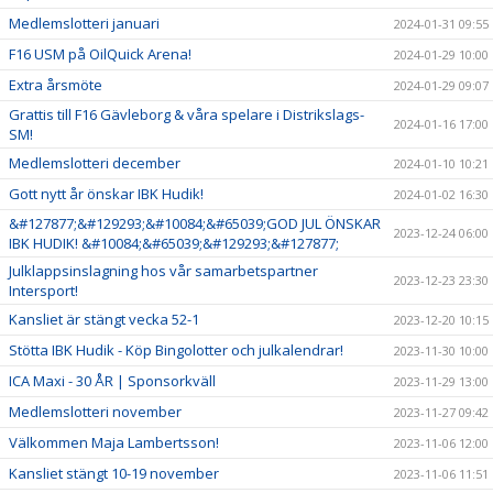
Medlemslotteri januari
2024-01-31 09:55
F16 USM på OilQuick Arena!
2024-01-29 10:00
Extra årsmöte
2024-01-29 09:07
Grattis till F16 Gävleborg & våra spelare i Distrikslags-
2024-01-16 17:00
SM!
Medlemslotteri december
2024-01-10 10:21
Gott nytt år önskar IBK Hudik!
2024-01-02 16:30
&#127877;&#129293;&#10084;&#65039;GOD JUL ÖNSKAR
2023-12-24 06:00
IBK HUDIK! &#10084;&#65039;&#129293;&#127877;
Julklappsinslagning hos vår samarbetspartner
2023-12-23 23:30
Intersport!
Kansliet är stängt vecka 52-1
2023-12-20 10:15
Stötta IBK Hudik - Köp Bingolotter och julkalendrar!
2023-11-30 10:00
ICA Maxi - 30 ÅR | Sponsorkväll
2023-11-29 13:00
Medlemslotteri november
2023-11-27 09:42
Välkommen Maja Lambertsson!
2023-11-06 12:00
Kansliet stängt 10-19 november
2023-11-06 11:51