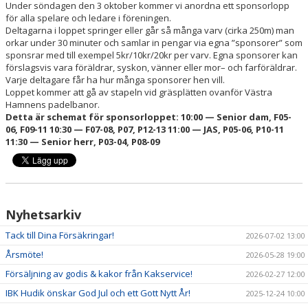
Under söndagen den 3 oktober kommer vi anordna ett sponsorlopp
DOKUMENT
för alla spelare och ledare i föreningen.
Deltagarna i loppet springer eller går så många varv (cirka 250m) man
OM KLUBBEN
orkar under 30 minuter och samlar in pengar via egna ”sponsorer” som
sponsrar med till exempel 5kr/10kr/20kr per varv. Egna sponsorer kan
MEDLEMSINFORMATION
förslagsvis vara föräldrar, syskon, vänner eller mor– och farföräldrar.
Varje deltagare får ha hur många sponsorer hen vill.
Loppet kommer att gå av stapeln vid gräsplätten ovanför Västra
FÖRSÄKRING
Hamnens padelbanor.
Detta är schemat för sponsorloppet: 10:00 — Senior dam, F05-
BILJETTINFORMATION
06, F09-11 10:30 — F07-08, P07, P12-13 11:00 — JAS, P05-06, P10-11
11:30 — Senior herr, P03-04, P08-09
MATCHER
BILDER
Nyhetsarkiv
IBIS INLOGGNING
Tack till Dina Försäkringar!
2026-07-02 13:00
HALLBOKNING
Årsmöte!
2026-05-28 19:00
Försäljning av godis & kakor från Kakservice!
SPONSORER
2026-02-27 12:00
IBK Hudik önskar God Jul och ett Gott Nytt År!
2025-12-24 10:00
LIVESÄNDNINGAR / HIGHLIGHTS