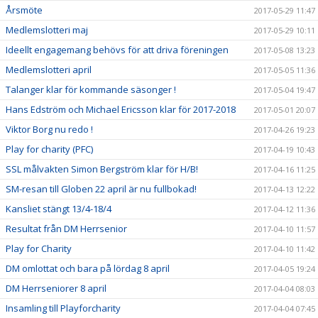
Årsmöte
2017-05-29 11:47
Medlemslotteri maj
2017-05-29 10:11
Ideellt engagemang behövs för att driva föreningen
2017-05-08 13:23
Medlemslotteri april
2017-05-05 11:36
Talanger klar för kommande säsonger !
2017-05-04 19:47
Hans Edström och Michael Ericsson klar för 2017-2018
2017-05-01 20:07
Viktor Borg nu redo !
2017-04-26 19:23
Play for charity (PFC)
2017-04-19 10:43
SSL målvakten Simon Bergström klar för H/B!
2017-04-16 11:25
SM-resan till Globen 22 april är nu fullbokad!
2017-04-13 12:22
Kansliet stängt 13/4-18/4
2017-04-12 11:36
Resultat från DM Herrsenior
2017-04-10 11:57
Play for Charity
2017-04-10 11:42
DM omlottat och bara på lördag 8 april
2017-04-05 19:24
DM Herrseniorer 8 april
2017-04-04 08:03
Insamling till Playforcharity
2017-04-04 07:45