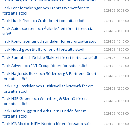
Tack Intersport och Lilla Matsalen för ert fortsatta stöd!
2024-08-20 15:00
Tack Länsförsäkringar och Träningsvarvet för ert
2024-08-20 09:00
fortsatta stöd!
Tack Hudik-Flytt och Craft för ert fortsatta stöd!
2024-08-18 15:00
Tack Autoexperten och Åviks Måleri för ert fortsatta
2024-08-18 09:00
stöd!
Tack Kontorscenter och Lindalen för ert fortsatta stöd!
2024-08-16 15:00
Tack Huddig och Staffare för ert fortsatta stöd!
2024-08-16 09:00
Tack Sunfab och Delsbo Slakteri för ert fortsatta stöd!
2024-08-14 15:00
Tack Adven och ENT Group för ert fortsatta stöd!
2024-08-14 09:00
Tack Haglunds Buss och Söderberg & Partners för ert
2024-08-12 15:00
fortsatta stöd!
Tack Beg. Lastbilar och Hudiksvalls Skrivbyrå för ert
2024-08-12 09:00
fortsatta stöd!
Tack HSP Gripen och Wennberg & Blennå för ert
2024-08-10 15:00
fortsatta stöd!
Tack Holmen Iggesund och Björn Lundén för ert
2024-08-10 09:00
fortsatta stöd!
Tack ICA Maxi och IPM Norden för ert fortsatta stöd!
2024-08-08 15:00