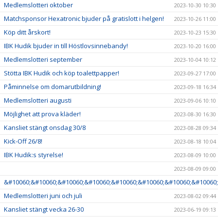
Medlemslotteri oktober
2023-10-30 10:30
Matchsponsor Hexatronic bjuder på gratislott i helgen!
2023-10-26 11:00
Köp ditt årskort!
2023-10-23 15:30
IBK Hudik bjuder in till Höstlovsinnebandy!
2023-10-20 16:00
Medlemslotteri september
2023-10-04 10:12
Stötta IBK Hudik och köp toalettpapper!
2023-09-27 17:00
Påminnelse om domarutbildning!
2023-09-18 16:34
Medlemslotteri augusti
2023-09-06 10:10
Möjlighet att prova kläder!
2023-08-30 16:30
Kansliet stängt onsdag 30/8
2023-08-28 09:34
Kick-Off 26/8!
2023-08-18 10:04
IBK Hudik:s styrelse!
2023-08-09 10:00
2023-08-09 09:00
&#10060;&#10060;&#10060;&#10060;&#10060;&#10060;&#10060;&#10060;
Medlemslotteri juni och juli
2023-08-02 09:44
Kansliet stängt vecka 26-30
2023-06-19 09:13