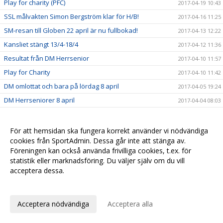
Play for charity (PFC)
2017-04-19 10:43
SSL målvakten Simon Bergström klar för H/B!
2017-04-16 11:25
SM-resan till Globen 22 april är nu fullbokad!
2017-04-13 12:22
Kansliet stängt 13/4-18/4
2017-04-12 11:36
Resultat från DM Herrsenior
2017-04-10 11:57
Play for Charity
2017-04-10 11:42
DM omlottat och bara på lördag 8 april
2017-04-05 19:24
DM Herrseniorer 8 april
2017-04-04 08:03
Insamling till Playforcharity
2017-04-04 07:45
Viktor Jansson fullföljer kontraktet.
2017-04-02 14:59
För att hemsidan ska fungera korrekt använder vi nödvändiga
cookies från SportAdmin. Dessa går inte att stänga av.
Alexander Hallvars Persson klar för 2017/2018
2017-04-01 13:58
Föreningen kan också använda frivilliga cookies, t.ex. för
SM-final!
2017-03-29 10:06
statistik eller marknadsföring. Du väljer själv om du vill
Medlemslotteri mars
acceptera dessa.
2017-03-29 10:03
Anpassa dina val
2 talanger förlänger !
2017-03-10 17:15
Backen Linus Könberg trummar på.
2017-03-09 16:33
Acceptera nödvändiga
Acceptera alla
Jesper Wiklund kör vidare.
2017-03-07 19:01