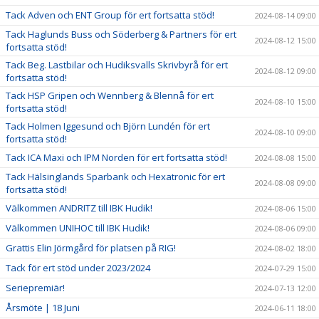
Tack Adven och ENT Group för ert fortsatta stöd!
2024-08-14 09:00
Tack Haglunds Buss och Söderberg & Partners för ert
2024-08-12 15:00
fortsatta stöd!
Tack Beg. Lastbilar och Hudiksvalls Skrivbyrå för ert
2024-08-12 09:00
fortsatta stöd!
Tack HSP Gripen och Wennberg & Blennå för ert
2024-08-10 15:00
fortsatta stöd!
Tack Holmen Iggesund och Björn Lundén för ert
2024-08-10 09:00
fortsatta stöd!
Tack ICA Maxi och IPM Norden för ert fortsatta stöd!
2024-08-08 15:00
Tack Hälsinglands Sparbank och Hexatronic för ert
2024-08-08 09:00
fortsatta stöd!
Välkommen ANDRITZ till IBK Hudik!
2024-08-06 15:00
Välkommen UNIHOC till IBK Hudik!
2024-08-06 09:00
Grattis Elin Jörmgård för platsen på RIG!
2024-08-02 18:00
Tack för ert stöd under 2023/2024
2024-07-29 15:00
Seriepremiär!
2024-07-13 12:00
Årsmöte | 18 Juni
2024-06-11 18:00