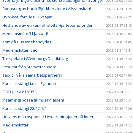
Evelina Jörmgård bland 100 största talangerna i Sverige!
2023-02-02 09:30
Sponsring av Hudik/Björkberg kvar i Allsvenskan!
2023-01-28 11:25
USM-kval för våra F16 tjejer!
2023-01-26 22:21
Hedrande av en kamrat, stötta Hjärtebarnsfonden!
2023-01-17 21:13
Medlemsmöte 31 Januari!
2023-01-16 20:00
Kom på HBs Innebandydag!
2023-01-16 11:45
Medlemslotteri dec
2023-01-11 10:41
Tre spelare i Gävleborgs Distriktslag!
2023-01-10 15:30
Resultat från Storvretacupen!
2023-01-10 15:10
Tack till våra samarbetspartners!
2023-01-02 17:03
Kansliet stängt t.o.m. 8 januari
2022-12-30 13:20
GOD JUL! &#128153;
2022-12-24 10:51
Insamlingsbössa till musikhjälpen!
2022-12-20 13:51
Kansliet stängt 22/12-1/1
2022-12-19 12:26
Helgens matchsponsor Hexatronic bjuder på lotter!
2022-12-16 10:19
Medlemslotteri
2022-11-30 11:52