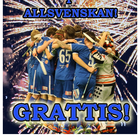
DOKUMENT
OM KLUBBEN
MEDLEMSINFORMATION
FÖRSÄKRING
BILJETTINFORMATION
MATCHER
BILDER
IBIS INLOGGNING
HALLBOKNING
SPONSORER
LIVESÄNDNINGAR / HIGHLIGHTS