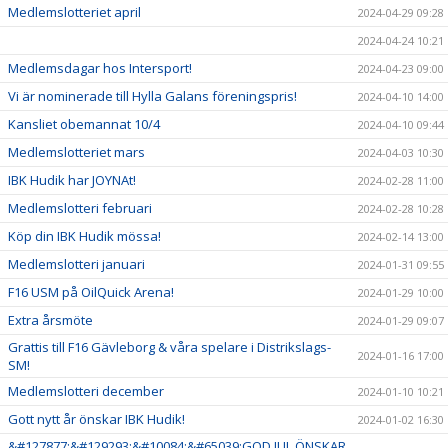
Medlemslotteriet april
2024-04-29 09:28
2024-04-24 10:21
Medlemsdagar hos Intersport!
2024-04-23 09:00
Vi är nominerade till Hylla Galans föreningspris!
2024-04-10 14:00
Kansliet obemannat 10/4
2024-04-10 09:44
Medlemslotteriet mars
2024-04-03 10:30
IBK Hudik har JOYNAt!
2024-02-28 11:00
Medlemslotteri februari
2024-02-28 10:28
Köp din IBK Hudik mössa!
2024-02-14 13:00
Medlemslotteri januari
2024-01-31 09:55
F16 USM på OilQuick Arena!
2024-01-29 10:00
Extra årsmöte
2024-01-29 09:07
Grattis till F16 Gävleborg & våra spelare i Distrikslags-
2024-01-16 17:00
SM!
Medlemslotteri december
2024-01-10 10:21
Gott nytt år önskar IBK Hudik!
2024-01-02 16:30
&#127877;&#129293;&#10084;&#65039;GOD JUL ÖNSKAR