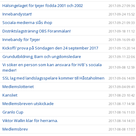
Hälsingelaget för tjejer födda 2001 och 2002
2017-09-27 09:36
Innebandystart!
2017-09-24 15:52
Sociala medierna slås ihop
2017-09-21 09:33
Distriktslagsträning OBS Föranmälan!
2017-09-18 11:12
Innebandy för Tjejer
2017-09-16 09:43
Kickoff/ prova på Söndagen den 24 september 2017
2017-09-15 20:14
Grundutbildning, Barn och ungdomsledare
2017-09-11 22:06
Vi söker en person som kan ansvara för H/B´s sociala
2017-09-08 12:59
medier!
SSL lag med landslagsspelare kommer till Håstaholmen
2017-09-06 14:09
Medlemslotteriet
2017-09-04 09:41
Kansliet
2017-08-23 10:42
Medlemsbreven utskickade
2017-08-17 14:58
Granlo Cup
2017-08-16 11:03
Viktor Wallin klar för herrarna.
2017-08-14 14:31
Medlemsbrev
2017-08-08 17:07