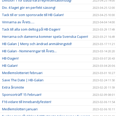
Division 1 för båda våra representationslag!
2023-04-25 14:00
Div. 4 laget gör en perfekt säsong!
2023-04-25 12:00
Tack till er som sponsrade till HB Galan!
2023-04-25 10:00
Vinnarna av Årets.....
2023-04-04 14:00
Tack till alla som deltog på HB-Dagen!
2023-03-29 17:49
Herrarna och damerna kommer spela Svenska Cupen!
2023-03-21 16:49
HB Galan | Meny och ändrad anmälningstid!
2023-03-17 11:21
HB Galan - Nomineringar till Årets...
2023-03-14 20:20
HB-Dagen!
2023-03-07 20:43
HB Galan!
2023-03-04 20:06
Medlemslotteriet februari
2023-03-01 10:27
Save The Date | HB-Galan
2023-02-24 11:50
Extra årsmöte
2023-02-20 11:59
Sponsorträff 15 Februari!
2023-02-09 08:01
F16 vidare till Innebandyfesten!
2023-02-06 11:54
Medlemslotteri januari
2023-02-06 10:11