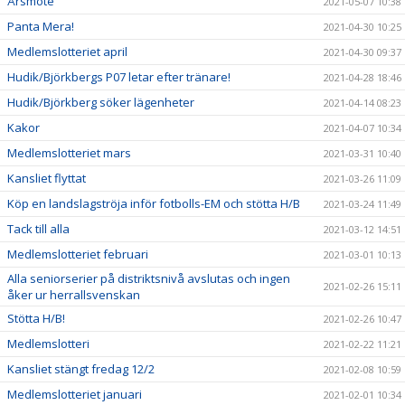
Årsmöte
2021-05-07 10:38
Panta Mera!
2021-04-30 10:25
Medlemslotteriet april
2021-04-30 09:37
Hudik/Björkbergs P07 letar efter tränare!
2021-04-28 18:46
Hudik/Björkberg söker lägenheter
2021-04-14 08:23
Kakor
2021-04-07 10:34
Medlemslotteriet mars
2021-03-31 10:40
Kansliet flyttat
2021-03-26 11:09
Köp en landslagströja inför fotbolls-EM och stötta H/B
2021-03-24 11:49
Tack till alla
2021-03-12 14:51
Medlemslotteriet februari
2021-03-01 10:13
Alla seniorserier på distriktsnivå avslutas och ingen
2021-02-26 15:11
åker ur herrallsvenskan
Stötta H/B!
2021-02-26 10:47
Medlemslotteri
2021-02-22 11:21
Kansliet stängt fredag 12/2
2021-02-08 10:59
Medlemslotteriet januari
2021-02-01 10:34