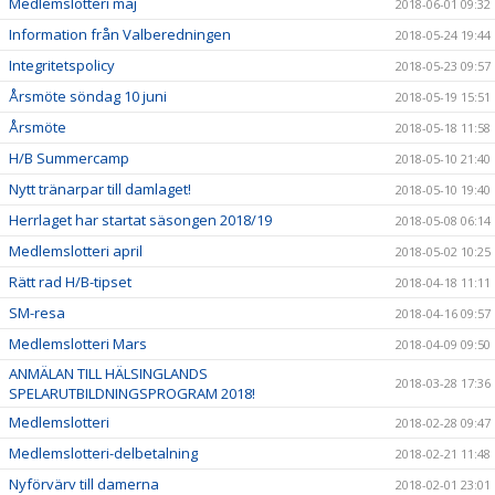
Medlemslotteri maj
2018-06-01 09:32
Information från Valberedningen
2018-05-24 19:44
Integritetspolicy
2018-05-23 09:57
Årsmöte söndag 10 juni
2018-05-19 15:51
Årsmöte
2018-05-18 11:58
H/B Summercamp
2018-05-10 21:40
Nytt tränarpar till damlaget!
2018-05-10 19:40
Herrlaget har startat säsongen 2018/19
2018-05-08 06:14
Medlemslotteri april
2018-05-02 10:25
Rätt rad H/B-tipset
2018-04-18 11:11
SM-resa
2018-04-16 09:57
Medlemslotteri Mars
2018-04-09 09:50
ANMÄLAN TILL HÄLSINGLANDS
2018-03-28 17:36
SPELARUTBILDNINGSPROGRAM 2018!
Medlemslotteri
2018-02-28 09:47
Medlemslotteri-delbetalning
2018-02-21 11:48
Nyförvärv till damerna
2018-02-01 23:01