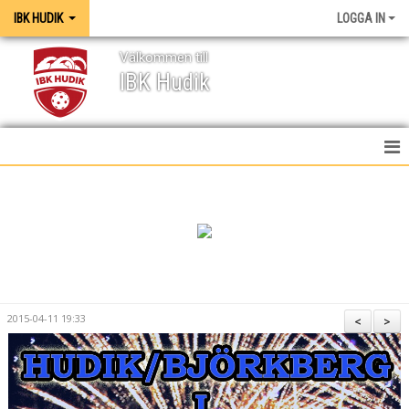
IBK HUDIK
LOGGA IN
Välkommen till
IBK Hudik
IBK HUDIK
NYHETER
VÅRA LAG
KONTAKT
2015-04-11 19:33
<
>
MEDIA / GRAFISK PROFIL
KALENDER