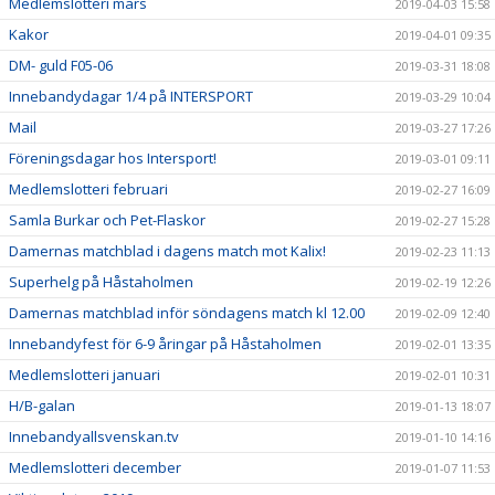
Medlemslotteri mars
2019-04-03 15:58
Kakor
2019-04-01 09:35
DM- guld F05-06
2019-03-31 18:08
Innebandydagar 1/4 på INTERSPORT
2019-03-29 10:04
Mail
2019-03-27 17:26
Föreningsdagar hos Intersport!
2019-03-01 09:11
Medlemslotteri februari
2019-02-27 16:09
Samla Burkar och Pet-Flaskor
2019-02-27 15:28
Damernas matchblad i dagens match mot Kalix!
2019-02-23 11:13
Superhelg på Håstaholmen
2019-02-19 12:26
Damernas matchblad inför söndagens match kl 12.00
2019-02-09 12:40
Innebandyfest för 6-9 åringar på Håstaholmen
2019-02-01 13:35
Medlemslotteri januari
2019-02-01 10:31
H/B-galan
2019-01-13 18:07
Innebandyallsvenskan.tv
2019-01-10 14:16
Medlemslotteri december
2019-01-07 11:53