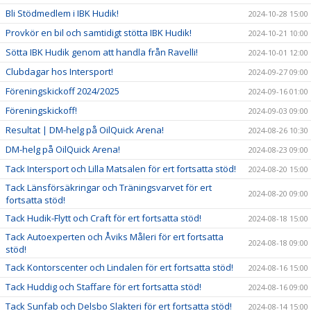
Bli Stödmedlem i IBK Hudik!
2024-10-28 15:00
Provkör en bil och samtidigt stötta IBK Hudik!
2024-10-21 10:00
Sötta IBK Hudik genom att handla från Ravelli!
2024-10-01 12:00
Clubdagar hos Intersport!
2024-09-27 09:00
Föreningskickoff 2024/2025
2024-09-16 01:00
Föreningskickoff!
2024-09-03 09:00
Resultat | DM-helg på OilQuick Arena!
2024-08-26 10:30
DM-helg på OilQuick Arena!
2024-08-23 09:00
Tack Intersport och Lilla Matsalen för ert fortsatta stöd!
2024-08-20 15:00
Tack Länsförsäkringar och Träningsvarvet för ert
2024-08-20 09:00
fortsatta stöd!
Tack Hudik-Flytt och Craft för ert fortsatta stöd!
2024-08-18 15:00
Tack Autoexperten och Åviks Måleri för ert fortsatta
2024-08-18 09:00
stöd!
Tack Kontorscenter och Lindalen för ert fortsatta stöd!
2024-08-16 15:00
Tack Huddig och Staffare för ert fortsatta stöd!
2024-08-16 09:00
Tack Sunfab och Delsbo Slakteri för ert fortsatta stöd!
2024-08-14 15:00