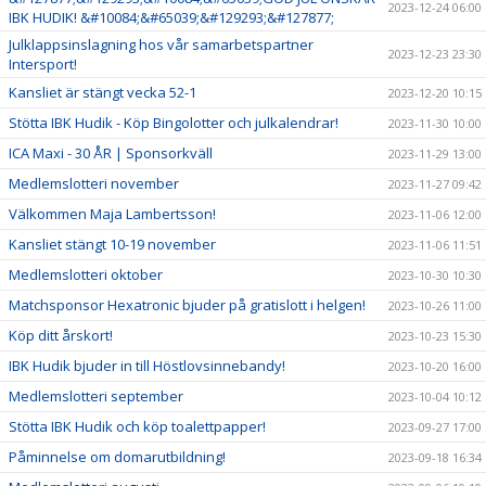
2023-12-24 06:00
IBK HUDIK! &#10084;&#65039;&#129293;&#127877;
Julklappsinslagning hos vår samarbetspartner
2023-12-23 23:30
Intersport!
Kansliet är stängt vecka 52-1
2023-12-20 10:15
Stötta IBK Hudik - Köp Bingolotter och julkalendrar!
2023-11-30 10:00
ICA Maxi - 30 ÅR | Sponsorkväll
2023-11-29 13:00
Medlemslotteri november
2023-11-27 09:42
Välkommen Maja Lambertsson!
2023-11-06 12:00
Kansliet stängt 10-19 november
2023-11-06 11:51
Medlemslotteri oktober
2023-10-30 10:30
Matchsponsor Hexatronic bjuder på gratislott i helgen!
2023-10-26 11:00
Köp ditt årskort!
2023-10-23 15:30
IBK Hudik bjuder in till Höstlovsinnebandy!
2023-10-20 16:00
Medlemslotteri september
2023-10-04 10:12
Stötta IBK Hudik och köp toalettpapper!
2023-09-27 17:00
Påminnelse om domarutbildning!
2023-09-18 16:34