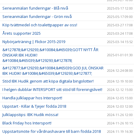
Serieanmälan funderingar - Blå nivå
2025-05-17 12:00
Serieanmälan funderingar - Grön nivå
2025-05-17 09:00
Köp tvättmedel och toalettpapper av oss!
2025-03-27 17:08
Årets supporter 2025
2025-03-24 17:08
Nybörjarträning | Flickor 2015-2019
2025-03-14 15:52
&#127878;&#129293;&#10084;&#65039;GOTT NYTT ÅR
ÖNSKAR IBK HUDIK!
2025-01-01 01:30
&#10084;&#65039;&#129293;&#127878;
&#127877;&#129293;&#10084;&#65039;GOD JUL ÖNSKAR
2024-12-24 08:00
IBK HUDIK! &#10084;&#65039;&#129293;&#127877;
Stöd IBK Hudik genom att köpa digitala bingolotter!
2024-12-19 10:00
I helgen dubblar INTERSPORT sitt stöd till föreningslivet!
2024-12-12 15:00
Handla julklappar hos Intersport!
2024-12-05 15:00
Uppstart - Killar & Tjejer födda 2018
2024-12-03 12:00
Julklappstips: IBK Hudik mössa!
2024-11-26 12:00
Black Friday hos Intersport!
2024-11-26 10:15
Uppstartsmöte för vårdnashavare till barn födda 2018
2024-11-19 16:30