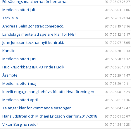
Försäsongs matcherna för herrarna.
2017-08-07 23:27
Medlemslotteri juli
2017-08-03 11:06
Tack alla !
2017-07-31 21:34
Andreas Selin gör strax comeback.
2017-07-19 17:16
Landslags meriterad spelare klar för H/B !
2017-07-12 12:17
John Jonsson tecknar nytt kontrakt.
2017-07-07 15:05
Kansliet
2017-06-30 10:10
Medlemslotteri juni
2017-06-28 11:12
Hudik/Björkberg IBK <3 Pride Hudik
2017-06-26 17:13
Årsmöte
2017-05-29 11:47
Medlemslotteri maj
2017-05-29 10:11
Ideellt engagemang behövs för att driva föreningen
2017-05-08 13:23
Medlemslotteri april
2017-05-05 11:36
Talanger klar för kommande säsonger !
2017-05-04 19:47
Hans Edström och Michael Ericsson klar för 2017-2018
2017-05-01 20:07
Viktor Borg nu redo !
2017-04-26 19:23