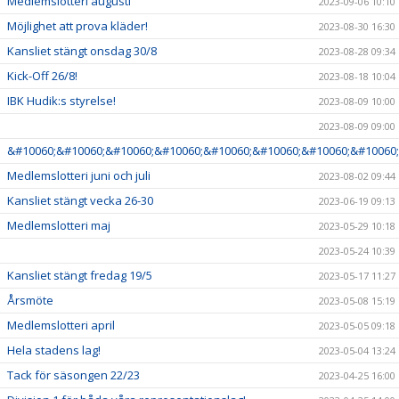
Medlemslotteri augusti
2023-09-06 10:10
Möjlighet att prova kläder!
2023-08-30 16:30
Kansliet stängt onsdag 30/8
2023-08-28 09:34
Kick-Off 26/8!
2023-08-18 10:04
IBK Hudik:s styrelse!
2023-08-09 10:00
2023-08-09 09:00
&#10060;&#10060;&#10060;&#10060;&#10060;&#10060;&#10060;&#10060;
Medlemslotteri juni och juli
2023-08-02 09:44
Kansliet stängt vecka 26-30
2023-06-19 09:13
Medlemslotteri maj
2023-05-29 10:18
2023-05-24 10:39
Kansliet stängt fredag 19/5
2023-05-17 11:27
Årsmöte
2023-05-08 15:19
Medlemslotteri april
2023-05-05 09:18
Hela stadens lag!
2023-05-04 13:24
Tack för säsongen 22/23
2023-04-25 16:00