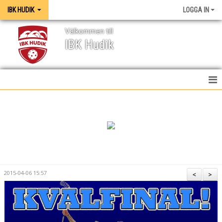
IBK HUDIK
LOGGA IN
Välkommen till
IBK Hudik
IBK HUDIK
NYHETER
VÅRA LAG
KONTAKT
2015-04-06 15:57
<
>
MEDIA / GRAFISK PROFIL
KALENDER