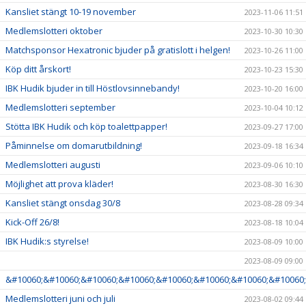
Kansliet stängt 10-19 november
2023-11-06 11:51
Medlemslotteri oktober
2023-10-30 10:30
Matchsponsor Hexatronic bjuder på gratislott i helgen!
2023-10-26 11:00
Köp ditt årskort!
2023-10-23 15:30
IBK Hudik bjuder in till Höstlovsinnebandy!
2023-10-20 16:00
Medlemslotteri september
2023-10-04 10:12
Stötta IBK Hudik och köp toalettpapper!
2023-09-27 17:00
Påminnelse om domarutbildning!
2023-09-18 16:34
Medlemslotteri augusti
2023-09-06 10:10
Möjlighet att prova kläder!
2023-08-30 16:30
Kansliet stängt onsdag 30/8
2023-08-28 09:34
Kick-Off 26/8!
2023-08-18 10:04
IBK Hudik:s styrelse!
2023-08-09 10:00
2023-08-09 09:00
&#10060;&#10060;&#10060;&#10060;&#10060;&#10060;&#10060;&#10060;
Medlemslotteri juni och juli
2023-08-02 09:44