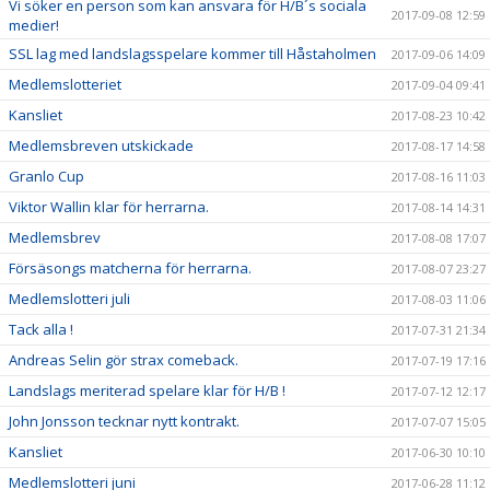
Vi söker en person som kan ansvara för H/B´s sociala
2017-09-08 12:59
medier!
SSL lag med landslagsspelare kommer till Håstaholmen
2017-09-06 14:09
Medlemslotteriet
2017-09-04 09:41
Kansliet
2017-08-23 10:42
Medlemsbreven utskickade
2017-08-17 14:58
Granlo Cup
2017-08-16 11:03
Viktor Wallin klar för herrarna.
2017-08-14 14:31
Medlemsbrev
2017-08-08 17:07
Försäsongs matcherna för herrarna.
2017-08-07 23:27
Medlemslotteri juli
2017-08-03 11:06
Tack alla !
2017-07-31 21:34
Andreas Selin gör strax comeback.
2017-07-19 17:16
Landslags meriterad spelare klar för H/B !
2017-07-12 12:17
John Jonsson tecknar nytt kontrakt.
2017-07-07 15:05
Kansliet
2017-06-30 10:10
Medlemslotteri juni
2017-06-28 11:12