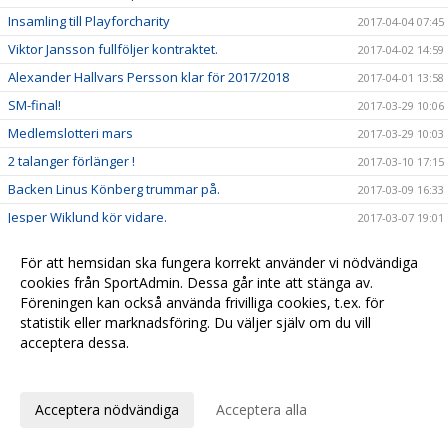
Insamling till Playforcharity
2017-04-04 07:45
Viktor Jansson fullföljer kontraktet.
2017-04-02 14:59
Alexander Hallvars Persson klar för 2017/2018
2017-04-01 13:58
SM-final!
2017-03-29 10:06
Medlemslotteri mars
2017-03-29 10:03
2 talanger förlänger !
2017-03-10 17:15
Backen Linus Könberg trummar på.
2017-03-09 16:33
Jesper Wiklund kör vidare.
2017-03-07 19:01
Medlemslotteriet februari
2017-03-03 10:31
För att hemsidan ska fungera korrekt använder vi nödvändiga
H/B har 100 biljetter till SM-finalerna i Globen!
2017-02-23 11:33
cookies från SportAdmin. Dessa går inte att stänga av.
Medlemslotteriet-delbetalning
Föreningen kan också använda frivilliga cookies, t.ex. för
2017-02-22 11:23
statistik eller marknadsföring. Du väljer själv om du vill
Webbsändning av herrmatchen.
2017-02-20 16:21
acceptera dessa.
Supperterbuss till Järfälla 18 feb
2017-02-11 20:44
Anpassa dina val
Medlemslotteriet januari
2017-02-08 10:30
Acceptera nödvändiga
Acceptera alla
Sponsorhuset
2017-01-25 09:50
Newbody
2017-01-23 11:43