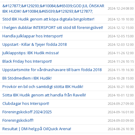
&#127877;&#129293;&#10084;&#65039;GOD JUL ÖNSKAR
2024-12-24 08:00
IBK HUDIK! &#10084;&#65039;&#129293;&#127877;
Stöd IBK Hudik genom att köpa digitala bingolotter!
2024-12-19 10:00
I helgen dubblar INTERSPORT sitt stöd till föreningslivet!
2024-12-12 15:00
Handla julklappar hos Intersport!
2024-12-05 15:00
Uppstart - Killar & Tjejer födda 2018
2024-12-03 12:00
Julklappstips: IBK Hudik mössa!
2024-11-26 12:00
Black Friday hos Intersport!
2024-11-26 10:15
Uppstartsmöte för vårdnashavare till barn födda 2018
2024-11-19 16:30
Bli Stödmedlem i IBK Hudik!
2024-10-28 15:00
Provkör en bil och samtidigt stötta IBK Hudik!
2024-10-21 10:00
Sötta IBK Hudik genom att handla från Ravelli!
2024-10-01 12:00
Clubdagar hos Intersport!
2024-09-27 09:00
Föreningskickoff 2024/2025
2024-09-16 01:00
Föreningskickoff!
2024-09-03 09:00
Resultat | DM-helg på OilQuick Arena!
2024-08-26 10:30