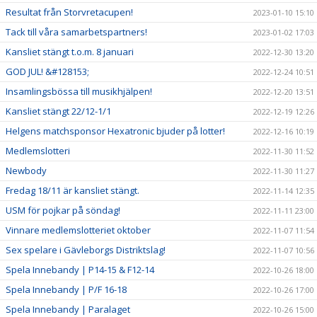
Resultat från Storvretacupen!
2023-01-10 15:10
Tack till våra samarbetspartners!
2023-01-02 17:03
Kansliet stängt t.o.m. 8 januari
2022-12-30 13:20
GOD JUL! &#128153;
2022-12-24 10:51
Insamlingsbössa till musikhjälpen!
2022-12-20 13:51
Kansliet stängt 22/12-1/1
2022-12-19 12:26
Helgens matchsponsor Hexatronic bjuder på lotter!
2022-12-16 10:19
Medlemslotteri
2022-11-30 11:52
Newbody
2022-11-30 11:27
Fredag 18/11 är kansliet stängt.
2022-11-14 12:35
USM för pojkar på söndag!
2022-11-11 23:00
Vinnare medlemslotteriet oktober
2022-11-07 11:54
Sex spelare i Gävleborgs Distriktslag!
2022-11-07 10:56
Spela Innebandy | P14-15 & F12-14
2022-10-26 18:00
Spela Innebandy | P/F 16-18
2022-10-26 17:00
Spela Innebandy | Paralaget
2022-10-26 15:00