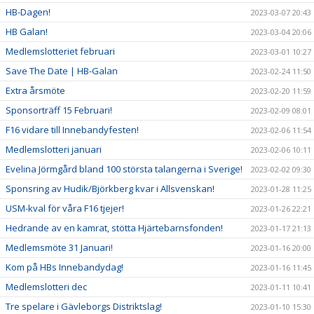
HB-Dagen!
2023-03-07 20:43
HB Galan!
2023-03-04 20:06
Medlemslotteriet februari
2023-03-01 10:27
Save The Date | HB-Galan
2023-02-24 11:50
Extra årsmöte
2023-02-20 11:59
Sponsorträff 15 Februari!
2023-02-09 08:01
F16 vidare till Innebandyfesten!
2023-02-06 11:54
Medlemslotteri januari
2023-02-06 10:11
Evelina Jörmgård bland 100 största talangerna i Sverige!
2023-02-02 09:30
Sponsring av Hudik/Björkberg kvar i Allsvenskan!
2023-01-28 11:25
USM-kval för våra F16 tjejer!
2023-01-26 22:21
Hedrande av en kamrat, stötta Hjärtebarnsfonden!
2023-01-17 21:13
Medlemsmöte 31 Januari!
2023-01-16 20:00
Kom på HBs Innebandydag!
2023-01-16 11:45
Medlemslotteri dec
2023-01-11 10:41
Tre spelare i Gävleborgs Distriktslag!
2023-01-10 15:30