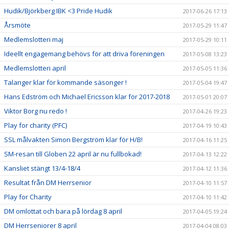
Hudik/Björkberg IBK <3 Pride Hudik
2017-06-26 17:13
Årsmöte
2017-05-29 11:47
Medlemslotteri maj
2017-05-29 10:11
Ideellt engagemang behövs för att driva föreningen
2017-05-08 13:23
Medlemslotteri april
2017-05-05 11:36
Talanger klar för kommande säsonger !
2017-05-04 19:47
Hans Edström och Michael Ericsson klar för 2017-2018
2017-05-01 20:07
Viktor Borg nu redo !
2017-04-26 19:23
Play for charity (PFC)
2017-04-19 10:43
SSL målvakten Simon Bergström klar för H/B!
2017-04-16 11:25
SM-resan till Globen 22 april är nu fullbokad!
2017-04-13 12:22
Kansliet stängt 13/4-18/4
2017-04-12 11:36
Resultat från DM Herrsenior
2017-04-10 11:57
Play for Charity
2017-04-10 11:42
DM omlottat och bara på lördag 8 april
2017-04-05 19:24
DM Herrseniorer 8 april
2017-04-04 08:03