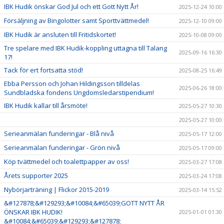
IBK Hudik önskar God Jul och ett Gott Nytt År!
2025-12-24 10:00
Försäljning av Bingolotter samt Sporttvättmedel!
2025-12-10 09:00
IBK Hudik är ansluten till Fritidskortet!
2025-10-08 09:00
Tre spelare med IBK Hudik-koppling uttagna till Talang
2025-09-16 16:30
17!
Tack för ert fortsatta stöd!
2025-08-25 16:49
Ebba Persson och Johan Hildingsson tilldelas
2025-06-26 18:00
Sundbladska fondens Ungdomsledarstipendium!
IBK Hudik kallar till årsmöte!
2025-05-27 10:30
2025-05-27 10:00
Serieanmälan funderingar - Blå nivå
2025-05-17 12:00
Serieanmälan funderingar - Grön nivå
2025-05-17 09:00
Köp tvättmedel och toalettpapper av oss!
2025-03-27 17:08
Årets supporter 2025
2025-03-24 17:08
Nybörjarträning | Flickor 2015-2019
2025-03-14 15:52
&#127878;&#129293;&#10084;&#65039;GOTT NYTT ÅR
ÖNSKAR IBK HUDIK!
2025-01-01 01:30
&#10084;&#65039;&#129293;&#127878;