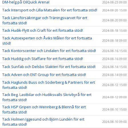
DM-helg på OilQuick Arena!
2024-08-23 09:00
Tack Intersport och Lilla Matsalen för ert fortsatta stöd!
2024-08-20 15:00
Tack Länsförsäkringar och Träningsvarvet för ert
2024-08-20 09:00
fortsatta stöd!
Tack Hudik-Flytt och Craft för ert fortsatta stöd!
2024-08-18 15:00
Tack Autoexperten och Åviks Måleri för ert fortsatta
2024-08-18 09:00
stöd!
Tack Kontorscenter och Lindalen för ert fortsatta stöd!
2024-08-16 15:00
Tack Huddig och Staffare för ert fortsatta stöd!
2024-08-16 09:00
Tack Sunfab och Delsbo Slakteri för ert fortsatta stöd!
2024-08-14 15:00
Tack Adven och ENT Group för ert fortsatta stöd!
2024-08-14 09:00
Tack Haglunds Buss och Söderberg & Partners för ert
2024-08-12 15:00
fortsatta stöd!
Tack Beg. Lastbilar och Hudiksvalls Skrivbyrå för ert
2024-08-12 09:00
fortsatta stöd!
Tack HSP Gripen och Wennberg & Blennå för ert
2024-08-10 15:00
fortsatta stöd!
Tack Holmen Iggesund och Björn Lundén för ert
2024-08-10 09:00
fortsatta stöd!