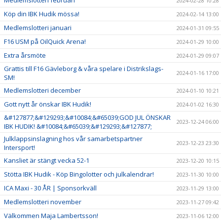
Medlemslotteri februari
2024-02-28 10:28
Köp din IBK Hudik mössa!
2024-02-14 13:00
Medlemslotteri januari
2024-01-31 09:55
F16 USM på OilQuick Arena!
2024-01-29 10:00
Extra årsmöte
2024-01-29 09:07
Grattis till F16 Gävleborg & våra spelare i Distrikslags-
2024-01-16 17:00
SM!
Medlemslotteri december
2024-01-10 10:21
Gott nytt år önskar IBK Hudik!
2024-01-02 16:30
&#127877;&#129293;&#10084;&#65039;GOD JUL ÖNSKAR
2023-12-24 06:00
IBK HUDIK! &#10084;&#65039;&#129293;&#127877;
Julklappsinslagning hos vår samarbetspartner
2023-12-23 23:30
Intersport!
Kansliet är stängt vecka 52-1
2023-12-20 10:15
Stötta IBK Hudik - Köp Bingolotter och julkalendrar!
2023-11-30 10:00
ICA Maxi - 30 ÅR | Sponsorkväll
2023-11-29 13:00
Medlemslotteri november
2023-11-27 09:42
Välkommen Maja Lambertsson!
2023-11-06 12:00