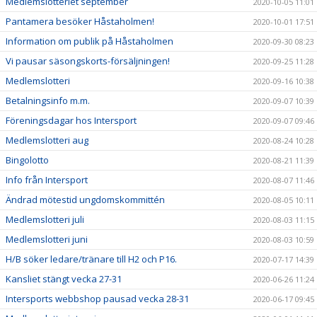
Medlemslotteriet september
2020-10-05 11:01
Pantamera besöker Håstaholmen!
2020-10-01 17:51
Information om publik på Håstaholmen
2020-09-30 08:23
Vi pausar säsongskorts-försäljningen!
2020-09-25 11:28
Medlemslotteri
2020-09-16 10:38
Betalningsinfo m.m.
2020-09-07 10:39
Föreningsdagar hos Intersport
2020-09-07 09:46
Medlemslotteri aug
2020-08-24 10:28
Bingolotto
2020-08-21 11:39
Info från Intersport
2020-08-07 11:46
Ändrad mötestid ungdomskommittén
2020-08-05 10:11
Medlemslotteri juli
2020-08-03 11:15
Medlemslotteri juni
2020-08-03 10:59
H/B söker ledare/tränare till H2 och P16.
2020-07-17 14:39
Kansliet stängt vecka 27-31
2020-06-26 11:24
Intersports webbshop pausad vecka 28-31
2020-06-17 09:45