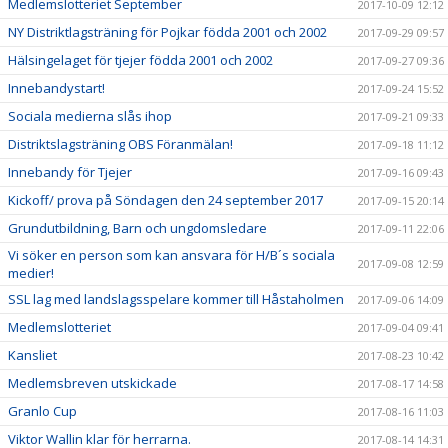
Medlemslotteriet September
2017-10-09 12:12
NY Distriktlagsträning för Pojkar födda 2001 och 2002
2017-09-29 09:57
Hälsingelaget för tjejer födda 2001 och 2002
2017-09-27 09:36
Innebandystart!
2017-09-24 15:52
Sociala medierna slås ihop
2017-09-21 09:33
Distriktslagsträning OBS Föranmälan!
2017-09-18 11:12
Innebandy för Tjejer
2017-09-16 09:43
Kickoff/ prova på Söndagen den 24 september 2017
2017-09-15 20:14
Grundutbildning, Barn och ungdomsledare
2017-09-11 22:06
Vi söker en person som kan ansvara för H/B´s sociala
2017-09-08 12:59
medier!
SSL lag med landslagsspelare kommer till Håstaholmen
2017-09-06 14:09
Medlemslotteriet
2017-09-04 09:41
Kansliet
2017-08-23 10:42
Medlemsbreven utskickade
2017-08-17 14:58
Granlo Cup
2017-08-16 11:03
Viktor Wallin klar för herrarna.
2017-08-14 14:31