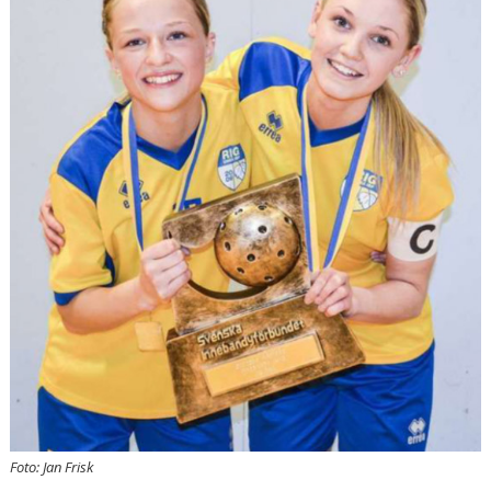
DOKUMENT
OM KLUBBEN
MEDLEMSINFORMATION
FÖRSÄKRING
BILJETTINFORMATION
MATCHER
BILDER
IBIS INLOGGNING
HALLBOKNING
SPONSORER
Foto: Jan Frisk
LIVESÄNDNINGAR / HIGHLIGHTS