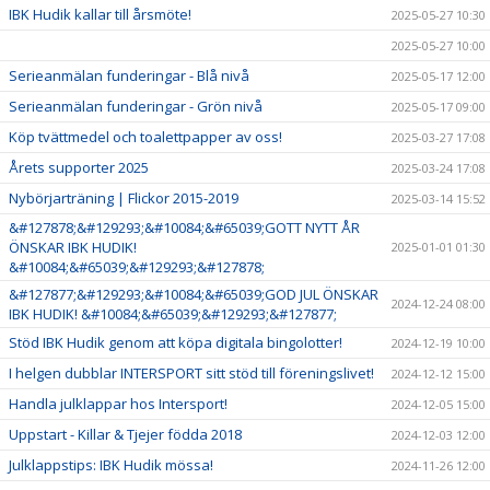
IBK Hudik kallar till årsmöte!
2025-05-27 10:30
2025-05-27 10:00
Serieanmälan funderingar - Blå nivå
2025-05-17 12:00
Serieanmälan funderingar - Grön nivå
2025-05-17 09:00
Köp tvättmedel och toalettpapper av oss!
2025-03-27 17:08
Årets supporter 2025
2025-03-24 17:08
Nybörjarträning | Flickor 2015-2019
2025-03-14 15:52
&#127878;&#129293;&#10084;&#65039;GOTT NYTT ÅR
ÖNSKAR IBK HUDIK!
2025-01-01 01:30
&#10084;&#65039;&#129293;&#127878;
&#127877;&#129293;&#10084;&#65039;GOD JUL ÖNSKAR
2024-12-24 08:00
IBK HUDIK! &#10084;&#65039;&#129293;&#127877;
Stöd IBK Hudik genom att köpa digitala bingolotter!
2024-12-19 10:00
I helgen dubblar INTERSPORT sitt stöd till föreningslivet!
2024-12-12 15:00
Handla julklappar hos Intersport!
2024-12-05 15:00
Uppstart - Killar & Tjejer födda 2018
2024-12-03 12:00
Julklappstips: IBK Hudik mössa!
2024-11-26 12:00