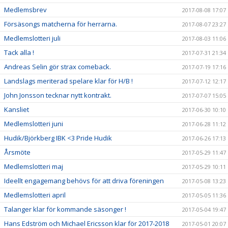
Medlemsbrev
2017-08-08 17:07
Försäsongs matcherna för herrarna.
2017-08-07 23:27
Medlemslotteri juli
2017-08-03 11:06
Tack alla !
2017-07-31 21:34
Andreas Selin gör strax comeback.
2017-07-19 17:16
Landslags meriterad spelare klar för H/B !
2017-07-12 12:17
John Jonsson tecknar nytt kontrakt.
2017-07-07 15:05
Kansliet
2017-06-30 10:10
Medlemslotteri juni
2017-06-28 11:12
Hudik/Björkberg IBK <3 Pride Hudik
2017-06-26 17:13
Årsmöte
2017-05-29 11:47
Medlemslotteri maj
2017-05-29 10:11
Ideellt engagemang behövs för att driva föreningen
2017-05-08 13:23
Medlemslotteri april
2017-05-05 11:36
Talanger klar för kommande säsonger !
2017-05-04 19:47
Hans Edström och Michael Ericsson klar för 2017-2018
2017-05-01 20:07