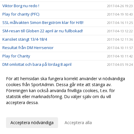
Viktor Borg nu redo !
2017-04-26 19:23
Play for charity (PFC)
2017-04-19 10:43
SSL målvakten Simon Bergström klar för H/B!
2017-04-16 11:25
SM-resan till Globen 22 april är nu fullbokad!
2017-04-13 12:22
Kansliet stängt 13/4-18/4
2017-04-12 11:36
Resultat från DM Herrsenior
2017-04-10 11:57
Play for Charity
2017-04-10 11:42
DM omlottat och bara på lördag 8 april
2017-04-05 19:24
DM Herrseniorer 8 april
2017-04-04 08:03
För att hemsidan ska fungera korrekt använder vi nödvändiga
Insamling till Playforcharity
2017-04-04 07:45
cookies från SportAdmin. Dessa går inte att stänga av.
Viktor Jansson fullföljer kontraktet.
2017-04-02 14:59
Föreningen kan också använda frivilliga cookies, t.ex. för
statistik eller marknadsföring. Du väljer själv om du vill
Alexander Hallvars Persson klar för 2017/2018
2017-04-01 13:58
acceptera dessa.
SM-final!
2017-03-29 10:06
Anpassa dina val
Medlemslotteri mars
2017-03-29 10:03
Acceptera nödvändiga
Acceptera alla
2 talanger förlänger !
2017-03-10 17:15
Backen Linus Könberg trummar på.
2017-03-09 16:33