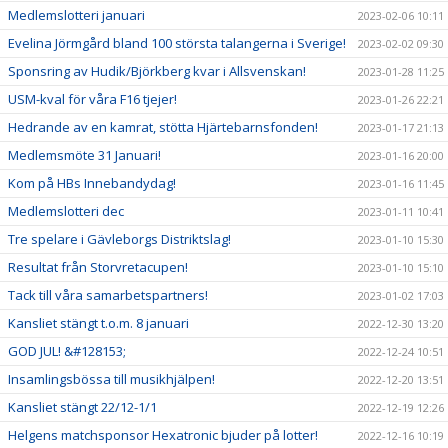
Medlemslotteri januari
2023-02-06 10:11
Evelina Jörmgård bland 100 största talangerna i Sverige!
2023-02-02 09:30
Sponsring av Hudik/Björkberg kvar i Allsvenskan!
2023-01-28 11:25
USM-kval för våra F16 tjejer!
2023-01-26 22:21
Hedrande av en kamrat, stötta Hjärtebarnsfonden!
2023-01-17 21:13
Medlemsmöte 31 Januari!
2023-01-16 20:00
Kom på HBs Innebandydag!
2023-01-16 11:45
Medlemslotteri dec
2023-01-11 10:41
Tre spelare i Gävleborgs Distriktslag!
2023-01-10 15:30
Resultat från Storvretacupen!
2023-01-10 15:10
Tack till våra samarbetspartners!
2023-01-02 17:03
Kansliet stängt t.o.m. 8 januari
2022-12-30 13:20
GOD JUL! &#128153;
2022-12-24 10:51
Insamlingsbössa till musikhjälpen!
2022-12-20 13:51
Kansliet stängt 22/12-1/1
2022-12-19 12:26
Helgens matchsponsor Hexatronic bjuder på lotter!
2022-12-16 10:19