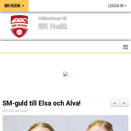
IBK HUDIK
LOGGA IN
Välkommen till
IBK Hudik
IBK HUDIK
NYHETER
VÅRA LAG
KONTAKT
SM-guld till Elsa och Alva!
<
>
MEDIA / GRAFISK PROFIL
2015-03-24 14:23
KALENDER