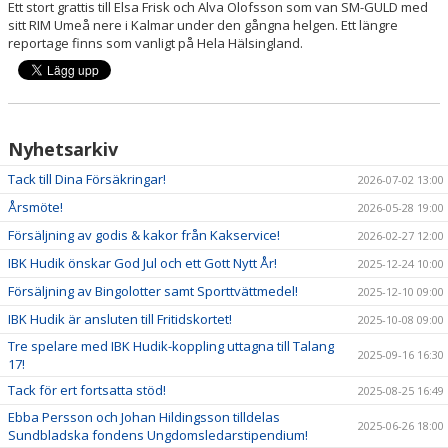
Ett stort grattis till Elsa Frisk och Alva Olofsson som van SM-GULD med
sitt RIM Umeå nere i Kalmar under den gångna helgen. Ett längre
reportage finns som vanligt på Hela Hälsingland.
Nyhetsarkiv
Tack till Dina Försäkringar!
2026-07-02 13:00
Årsmöte!
2026-05-28 19:00
Försäljning av godis & kakor från Kakservice!
2026-02-27 12:00
IBK Hudik önskar God Jul och ett Gott Nytt År!
2025-12-24 10:00
Försäljning av Bingolotter samt Sporttvättmedel!
2025-12-10 09:00
IBK Hudik är ansluten till Fritidskortet!
2025-10-08 09:00
Tre spelare med IBK Hudik-koppling uttagna till Talang
2025-09-16 16:30
17!
Tack för ert fortsatta stöd!
2025-08-25 16:49
Ebba Persson och Johan Hildingsson tilldelas
2025-06-26 18:00
Sundbladska fondens Ungdomsledarstipendium!