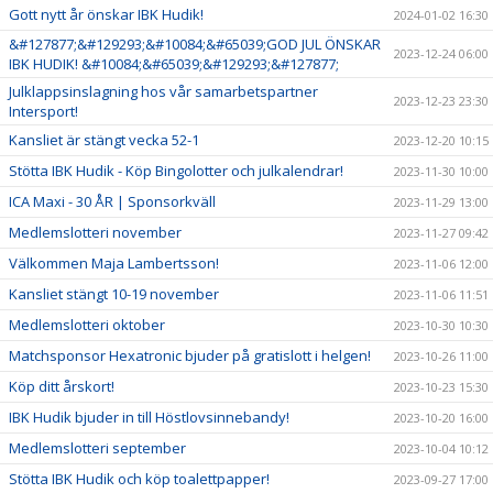
Gott nytt år önskar IBK Hudik!
2024-01-02 16:30
&#127877;&#129293;&#10084;&#65039;GOD JUL ÖNSKAR
2023-12-24 06:00
IBK HUDIK! &#10084;&#65039;&#129293;&#127877;
Julklappsinslagning hos vår samarbetspartner
2023-12-23 23:30
Intersport!
Kansliet är stängt vecka 52-1
2023-12-20 10:15
Stötta IBK Hudik - Köp Bingolotter och julkalendrar!
2023-11-30 10:00
ICA Maxi - 30 ÅR | Sponsorkväll
2023-11-29 13:00
Medlemslotteri november
2023-11-27 09:42
Välkommen Maja Lambertsson!
2023-11-06 12:00
Kansliet stängt 10-19 november
2023-11-06 11:51
Medlemslotteri oktober
2023-10-30 10:30
Matchsponsor Hexatronic bjuder på gratislott i helgen!
2023-10-26 11:00
Köp ditt årskort!
2023-10-23 15:30
IBK Hudik bjuder in till Höstlovsinnebandy!
2023-10-20 16:00
Medlemslotteri september
2023-10-04 10:12
Stötta IBK Hudik och köp toalettpapper!
2023-09-27 17:00