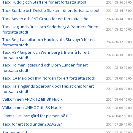
Tack Huddig och Staffare för ert fortsatta stöd!
2024-08-16 09:00
Tack Sunfab och Delsbo Slakteri för ert fortsatta stöd!
2024-08-14 15:00
Tack Adven och ENT Group för ert fortsatta stöd!
2024-08-14 09:00
Tack Haglunds Buss och Söderberg & Partners för ert
2024-08-12 15:00
fortsatta stöd!
Tack Beg. Lastbilar och Hudiksvalls Skrivbyrå för ert
2024-08-12 09:00
fortsatta stöd!
Tack HSP Gripen och Wennberg & Blennå för ert
2024-08-10 15:00
fortsatta stöd!
Tack Holmen Iggesund och Björn Lundén för ert
2024-08-10 09:00
fortsatta stöd!
Tack ICA Maxi och IPM Norden för ert fortsatta stöd!
2024-08-08 15:00
Tack Hälsinglands Sparbank och Hexatronic för ert
2024-08-08 09:00
fortsatta stöd!
Välkommen ANDRITZ till IBK Hudik!
2024-08-06 15:00
Välkommen UNIHOC till IBK Hudik!
2024-08-06 09:00
Grattis Elin Jörmgård för platsen på RIG!
2024-08-02 18:00
Tack för ert stöd under 2023/2024
2024-07-29 15:00
Seriepremiär!
2024-07-13 12:00