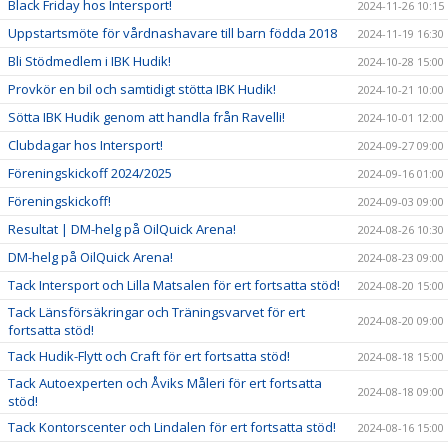
Black Friday hos Intersport!
2024-11-26 10:15
Uppstartsmöte för vårdnashavare till barn födda 2018
2024-11-19 16:30
Bli Stödmedlem i IBK Hudik!
2024-10-28 15:00
Provkör en bil och samtidigt stötta IBK Hudik!
2024-10-21 10:00
Sötta IBK Hudik genom att handla från Ravelli!
2024-10-01 12:00
Clubdagar hos Intersport!
2024-09-27 09:00
Föreningskickoff 2024/2025
2024-09-16 01:00
Föreningskickoff!
2024-09-03 09:00
Resultat | DM-helg på OilQuick Arena!
2024-08-26 10:30
DM-helg på OilQuick Arena!
2024-08-23 09:00
Tack Intersport och Lilla Matsalen för ert fortsatta stöd!
2024-08-20 15:00
Tack Länsförsäkringar och Träningsvarvet för ert
2024-08-20 09:00
fortsatta stöd!
Tack Hudik-Flytt och Craft för ert fortsatta stöd!
2024-08-18 15:00
Tack Autoexperten och Åviks Måleri för ert fortsatta
2024-08-18 09:00
stöd!
Tack Kontorscenter och Lindalen för ert fortsatta stöd!
2024-08-16 15:00