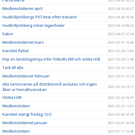
Panta Mera!
2021-04-30 10:25
Medlemslotteriet april
2021-04-30 09:37
Hudik/Björkbergs P07 letar efter tränare!
2021-04-28 18:46
Hudik/Björkberg söker lägenheter
2021-04-14 08:23
Kakor
2021-04-07 10:34
Medlemslotteriet mars
2021-03-31 10:40
Kansliet flyttat
2021-03-26 11:09
Köp en landslagströja inför fotbolls-EM och stötta H/B
2021-03-24 11:49
Tack till alla
2021-03-12 14:51
Medlemslotteriet februari
2021-03-01 10:13
Alla seniorserier på distriktsnivå avslutas och ingen
2021-02-26 15:11
åker ur herrallsvenskan
Stötta H/B!
2021-02-26 10:47
Medlemslotteri
2021-02-22 11:21
Kansliet stängt fredag 12/2
2021-02-08 10:59
Medlemslotteriet januari
2021-02-01 10:34
Medlemslotteri
2021-01-11 10:49