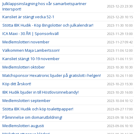
Julklappsinslagning hos vår samarbetspartner
2023-12-23 23:30
Intersport!
Kansliet är stängt vecka 52-1
2023-12-20 10:15
Stötta IBK Hudik - Köp Bingolotter och julkalendrar!
2023-11-30 10:00
ICA Maxi - 30 ÅR | Sponsorkväll
2023-11-29 13:00
Medlemslotteri november
2023-11-27 09:42
Välkommen Maja Lambertsson!
2023-11-06 12:00
Kansliet stängt 10-19 november
2023-11-06 11:51
Medlemslotteri oktober
2023-10-30 10:30
Matchsponsor Hexatronic bjuder på gratislott i helgen!
2023-10-26 11:00
Köp ditt årskort!
2023-10-23 15:30
IBK Hudik bjuder in till Höstlovsinnebandy!
2023-10-20 16:00
Medlemslotteri september
2023-10-04 10:12
Stötta IBK Hudik och köp toalettpapper!
2023-09-27 17:00
Påminnelse om domarutbildning!
2023-09-18 16:34
Medlemslotteri augusti
2023-09-06 10:10