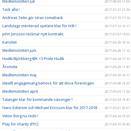
Medlemslotteri juli
2017-08-03 11:06
Tack alla !
2017-07-31 21:34
Andreas Selin gör strax comeback.
2017-07-19 17:16
Landslags meriterad spelare klar för H/B !
2017-07-12 12:17
John Jonsson tecknar nytt kontrakt.
2017-07-07 15:05
Kansliet
2017-06-30 10:10
Medlemslotteri juni
2017-06-28 11:12
Hudik/Björkberg IBK <3 Pride Hudik
2017-06-26 17:13
Årsmöte
2017-05-29 11:47
Medlemslotteri maj
2017-05-29 10:11
Ideellt engagemang behövs för att driva föreningen
2017-05-08 13:23
Medlemslotteri april
2017-05-05 11:36
Talanger klar för kommande säsonger !
2017-05-04 19:47
Hans Edström och Michael Ericsson klar för 2017-2018
2017-05-01 20:07
Viktor Borg nu redo !
2017-04-26 19:23
Play for charity (PFC)
2017-04-19 10:43