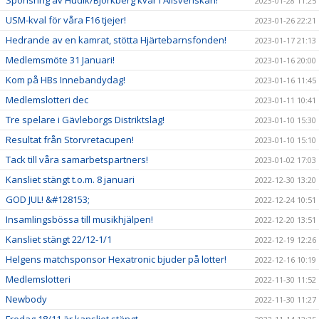
Sponsring av Hudik/Björkberg kvar i Allsvenskan!
2023-01-28 11:25
USM-kval för våra F16 tjejer!
2023-01-26 22:21
Hedrande av en kamrat, stötta Hjärtebarnsfonden!
2023-01-17 21:13
Medlemsmöte 31 Januari!
2023-01-16 20:00
Kom på HBs Innebandydag!
2023-01-16 11:45
Medlemslotteri dec
2023-01-11 10:41
Tre spelare i Gävleborgs Distriktslag!
2023-01-10 15:30
Resultat från Storvretacupen!
2023-01-10 15:10
Tack till våra samarbetspartners!
2023-01-02 17:03
Kansliet stängt t.o.m. 8 januari
2022-12-30 13:20
GOD JUL! &#128153;
2022-12-24 10:51
Insamlingsbössa till musikhjälpen!
2022-12-20 13:51
Kansliet stängt 22/12-1/1
2022-12-19 12:26
Helgens matchsponsor Hexatronic bjuder på lotter!
2022-12-16 10:19
Medlemslotteri
2022-11-30 11:52
Newbody
2022-11-30 11:27