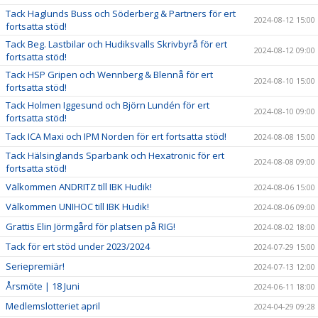
Tack Haglunds Buss och Söderberg & Partners för ert
2024-08-12 15:00
fortsatta stöd!
Tack Beg. Lastbilar och Hudiksvalls Skrivbyrå för ert
2024-08-12 09:00
fortsatta stöd!
Tack HSP Gripen och Wennberg & Blennå för ert
2024-08-10 15:00
fortsatta stöd!
Tack Holmen Iggesund och Björn Lundén för ert
2024-08-10 09:00
fortsatta stöd!
Tack ICA Maxi och IPM Norden för ert fortsatta stöd!
2024-08-08 15:00
Tack Hälsinglands Sparbank och Hexatronic för ert
2024-08-08 09:00
fortsatta stöd!
Välkommen ANDRITZ till IBK Hudik!
2024-08-06 15:00
Välkommen UNIHOC till IBK Hudik!
2024-08-06 09:00
Grattis Elin Jörmgård för platsen på RIG!
2024-08-02 18:00
Tack för ert stöd under 2023/2024
2024-07-29 15:00
Seriepremiär!
2024-07-13 12:00
Årsmöte | 18 Juni
2024-06-11 18:00
Medlemslotteriet april
2024-04-29 09:28