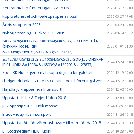
Serieanmälan funderingar - Grön nivå
2025-05-17 09:00
Köp tvättmedel och toalettpapper av oss!
2025-03-27 17:08
Årets supporter 2025
2025-03-24 17:08
Nybörjarträning | Flickor 2015-2019
2025-03-14 15:52
&#127878;&#129293;&#10084;&#65039;GOTT NYTT ÅR
ÖNSKAR IBK HUDIK!
2025-01-01 01:30
&#10084;&#65039;&#129293;&#127878;
&#127877;&#129293;&#10084;&#65039;GOD JUL ÖNSKAR
2024-12-24 08:00
IBK HUDIK! &#10084;&#65039;&#129293;&#127877;
Stöd IBK Hudik genom att köpa digitala bingolotter!
2024-12-19 10:00
I helgen dubblar INTERSPORT sitt stöd till föreningslivet!
2024-12-12 15:00
Handla julklappar hos Intersport!
2024-12-05 15:00
Uppstart - Killar & Tjejer födda 2018
2024-12-03 12:00
Julklappstips: IBK Hudik mössa!
2024-11-26 12:00
Black Friday hos Intersport!
2024-11-26 10:15
Uppstartsmöte för vårdnashavare till barn födda 2018
2024-11-19 16:30
Bli Stödmedlem i IBK Hudik!
2024-10-28 15:00