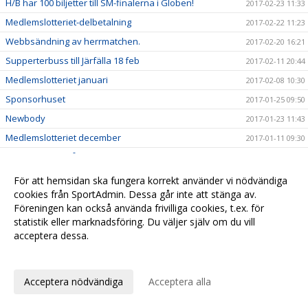
H/B har 100 biljetter till SM-finalerna i Globen!
2017-02-23 11:33
Medlemslotteriet-delbetalning
2017-02-22 11:23
Webbsändning av herrmatchen.
2017-02-20 16:21
Supperterbuss till Järfälla 18 feb
2017-02-11 20:44
Medlemslotteriet januari
2017-02-08 10:30
Sponsorhuset
2017-01-25 09:50
Newbody
2017-01-23 11:43
Medlemslotteriet december
2017-01-11 09:30
Fyra H/B tjejer på distrikts-SM
2017-01-07 10:30
Tre H/B killar på distrikts-SM
2017-01-07 10:21
För att hemsidan ska fungera korrekt använder vi nödvändiga
cookies från SportAdmin. Dessa går inte att stänga av.
Hudik/Björkberg lånar Andreas Lindqvist från Storvreta
2016-12-28 11:14
Föreningen kan också använda frivilliga cookies, t.ex. för
God Jul & Gott Nytt År
2016-12-22 09:39
statistik eller marknadsföring. Du väljer själv om du vill
Sportbibliotek
acceptera dessa.
2016-12-08 16:01
Medlemslotteri
Anpassa dina val
2016-12-05 10:19
Herrlaget spelar träningsmatch 10/12
2016-12-02 14:50
Acceptera nödvändiga
Acceptera alla
TACK!
2016-11-14 11:31