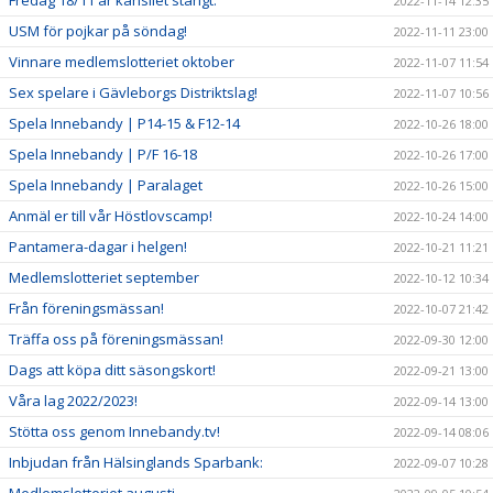
Fredag 18/11 är kansliet stängt.
2022-11-14 12:35
USM för pojkar på söndag!
2022-11-11 23:00
Vinnare medlemslotteriet oktober
2022-11-07 11:54
Sex spelare i Gävleborgs Distriktslag!
2022-11-07 10:56
Spela Innebandy | P14-15 & F12-14
2022-10-26 18:00
Spela Innebandy | P/F 16-18
2022-10-26 17:00
Spela Innebandy | Paralaget
2022-10-26 15:00
Anmäl er till vår Höstlovscamp!
2022-10-24 14:00
Pantamera-dagar i helgen!
2022-10-21 11:21
Medlemslotteriet september
2022-10-12 10:34
Från föreningsmässan!
2022-10-07 21:42
Träffa oss på föreningsmässan!
2022-09-30 12:00
Dags att köpa ditt säsongskort!
2022-09-21 13:00
Våra lag 2022/2023!
2022-09-14 13:00
Stötta oss genom Innebandy.tv!
2022-09-14 08:06
Inbjudan från Hälsinglands Sparbank:
2022-09-07 10:28