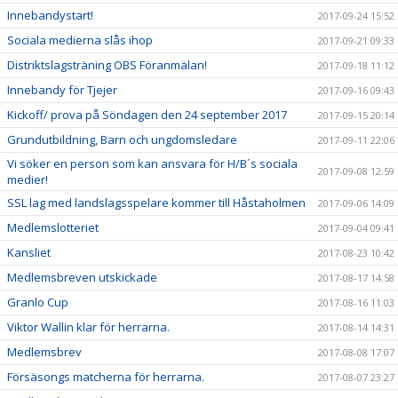
Innebandystart!
2017-09-24 15:52
Sociala medierna slås ihop
2017-09-21 09:33
Distriktslagsträning OBS Föranmälan!
2017-09-18 11:12
Innebandy för Tjejer
2017-09-16 09:43
Kickoff/ prova på Söndagen den 24 september 2017
2017-09-15 20:14
Grundutbildning, Barn och ungdomsledare
2017-09-11 22:06
Vi söker en person som kan ansvara för H/B´s sociala
2017-09-08 12:59
medier!
SSL lag med landslagsspelare kommer till Håstaholmen
2017-09-06 14:09
Medlemslotteriet
2017-09-04 09:41
Kansliet
2017-08-23 10:42
Medlemsbreven utskickade
2017-08-17 14:58
Granlo Cup
2017-08-16 11:03
Viktor Wallin klar för herrarna.
2017-08-14 14:31
Medlemsbrev
2017-08-08 17:07
Försäsongs matcherna för herrarna.
2017-08-07 23:27