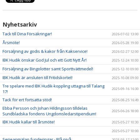
DOKUMENT
OM KLUBBEN
Nyhetsarkiv
MEDLEMSINFORMATION
Tack till Dina Försäkringar!
2026-07-02 13:00
Årsmöte!
2026-05-28 19:00
FÖRSÄKRING
Försäljning av godis & kakor från Kakservice!
2026-02-27 12:00
BILJETTINFORMATION
IBK Hudik önskar God Jul och ett Gott Nytt År!
2025-12-24 10:00
Försäljning av Bingolotter samt Sporttvättmedel!
2025-12-10 09:00
MATCHER
IBK Hudik är ansluten till Fritidskortet!
2025-10-08 09:00
BILDER
Tre spelare med IBK Hudik-koppling uttagna till Talang
2025-09-16 16:30
17!
IBIS INLOGGNING
Tack för ert fortsatta stöd!
2025-08-25 16:49
Ebba Persson och Johan Hildingsson tilldelas
HALLBOKNING
2025-06-26 18:00
Sundbladska fondens Ungdomsledarstipendium!
IBK Hudik kallar till årsmöte!
2025-05-27 10:30
SPONSORER
2025-05-27 10:00
LIVESÄNDNINGAR / HIGHLIGHTS
Serieanmälan funderingar - Blå nivå
2025-05-17 12:00