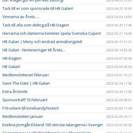
Div. 4 laget gör en perfekt säsong!
2023-04-25 12:00
Tack till er som sponsrade till HB Galan!
2023-04-25 10:00
Vinnarna av Årets.....
2023-04-04 14:00
Tack till alla som deltog på HB-Dagen!
2023-03-29 17:49
Herrarna och damerna kommer spela Svenska Cupen!
2023-03-21 16:49
HB Galan | Meny och ändrad anmälningstid!
2023-03-17 11:21
HB Galan - Nomineringar till Årets...
2023-03-14 20:20
HB-Dagen!
2023-03-07 20:43
HB Galan!
2023-03-04 20:06
Medlemslotteriet februari
2023-03-01 10:27
Save The Date | HB-Galan
2023-02-24 11:50
Extra årsmöte
2023-02-20 11:59
Sponsorträff 15 Februari!
2023-02-09 08:01
F16 vidare till Innebandyfesten!
2023-02-06 11:54
Medlemslotteri januari
2023-02-06 10:11
Evelina Jörmgård bland 100 största talangerna i Sverige!
2023-02-02 09:30