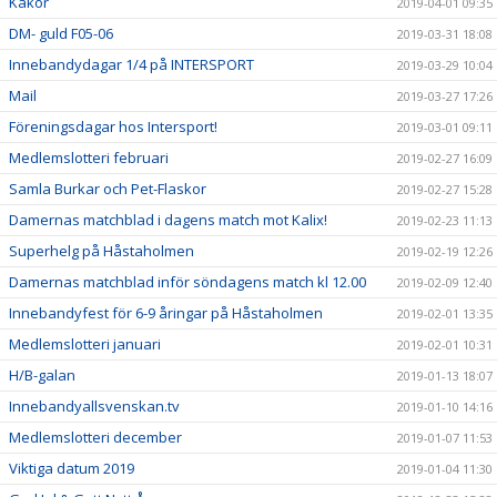
Kakor
2019-04-01 09:35
DM- guld F05-06
2019-03-31 18:08
Innebandydagar 1/4 på INTERSPORT
2019-03-29 10:04
Mail
2019-03-27 17:26
Föreningsdagar hos Intersport!
2019-03-01 09:11
Medlemslotteri februari
2019-02-27 16:09
Samla Burkar och Pet-Flaskor
2019-02-27 15:28
Damernas matchblad i dagens match mot Kalix!
2019-02-23 11:13
Superhelg på Håstaholmen
2019-02-19 12:26
Damernas matchblad inför söndagens match kl 12.00
2019-02-09 12:40
Innebandyfest för 6-9 åringar på Håstaholmen
2019-02-01 13:35
Medlemslotteri januari
2019-02-01 10:31
H/B-galan
2019-01-13 18:07
Innebandyallsvenskan.tv
2019-01-10 14:16
Medlemslotteri december
2019-01-07 11:53
Viktiga datum 2019
2019-01-04 11:30