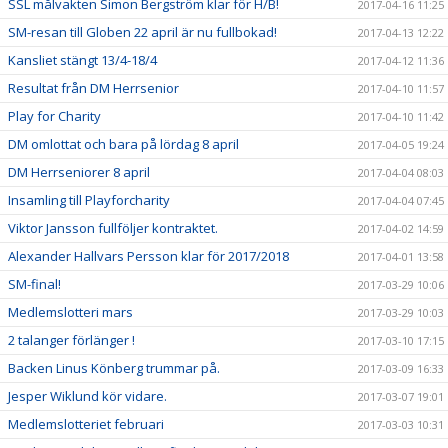
SSL målvakten Simon Bergström klar för H/B!
2017-04-16 11:25
SM-resan till Globen 22 april är nu fullbokad!
2017-04-13 12:22
Kansliet stängt 13/4-18/4
2017-04-12 11:36
Resultat från DM Herrsenior
2017-04-10 11:57
Play for Charity
2017-04-10 11:42
DM omlottat och bara på lördag 8 april
2017-04-05 19:24
DM Herrseniorer 8 april
2017-04-04 08:03
Insamling till Playforcharity
2017-04-04 07:45
Viktor Jansson fullföljer kontraktet.
2017-04-02 14:59
Alexander Hallvars Persson klar för 2017/2018
2017-04-01 13:58
SM-final!
2017-03-29 10:06
Medlemslotteri mars
2017-03-29 10:03
2 talanger förlänger !
2017-03-10 17:15
Backen Linus Könberg trummar på.
2017-03-09 16:33
Jesper Wiklund kör vidare.
2017-03-07 19:01
Medlemslotteriet februari
2017-03-03 10:31