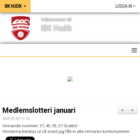
IBK HUDIK
LOGGA IN
Välkommen till
IBK Hudik
IBK HUDIK
NYHETER
VÅRA LAG
KONTAKT
Medlemslotteri januari
<
>
MEDIA / GRAFISK PROFIL
2020-02-03 11:12
Vinnande nummer: 57, 45, 05, 57 Grattis!
KALENDER
Vinsterna betalas ut så snart jag fått in alla vinnares kontonummer.