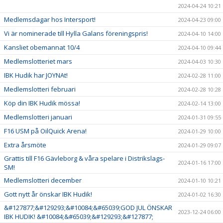
2024-04-24 10:21
Medlemsdagar hos Intersport!
2024-04-23 09:00
Vi är nominerade till Hylla Galans föreningspris!
2024-04-10 14:00
Kansliet obemannat 10/4
2024-04-10 09:44
Medlemslotteriet mars
2024-04-03 10:30
IBK Hudik har JOYNAt!
2024-02-28 11:00
Medlemslotteri februari
2024-02-28 10:28
Köp din IBK Hudik mössa!
2024-02-14 13:00
Medlemslotteri januari
2024-01-31 09:55
F16 USM på OilQuick Arena!
2024-01-29 10:00
Extra årsmöte
2024-01-29 09:07
Grattis till F16 Gävleborg & våra spelare i Distrikslags-
2024-01-16 17:00
SM!
Medlemslotteri december
2024-01-10 10:21
Gott nytt år önskar IBK Hudik!
2024-01-02 16:30
&#127877;&#129293;&#10084;&#65039;GOD JUL ÖNSKAR
2023-12-24 06:00
IBK HUDIK! &#10084;&#65039;&#129293;&#127877;