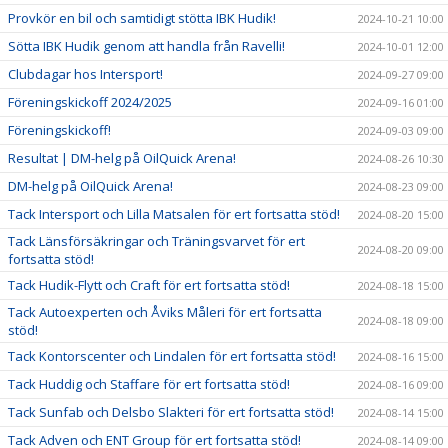
Provkör en bil och samtidigt stötta IBK Hudik!
2024-10-21 10:00
Sötta IBK Hudik genom att handla från Ravelli!
2024-10-01 12:00
Clubdagar hos Intersport!
2024-09-27 09:00
Föreningskickoff 2024/2025
2024-09-16 01:00
Föreningskickoff!
2024-09-03 09:00
Resultat | DM-helg på OilQuick Arena!
2024-08-26 10:30
DM-helg på OilQuick Arena!
2024-08-23 09:00
Tack Intersport och Lilla Matsalen för ert fortsatta stöd!
2024-08-20 15:00
Tack Länsförsäkringar och Träningsvarvet för ert
2024-08-20 09:00
fortsatta stöd!
Tack Hudik-Flytt och Craft för ert fortsatta stöd!
2024-08-18 15:00
Tack Autoexperten och Åviks Måleri för ert fortsatta
2024-08-18 09:00
stöd!
Tack Kontorscenter och Lindalen för ert fortsatta stöd!
2024-08-16 15:00
Tack Huddig och Staffare för ert fortsatta stöd!
2024-08-16 09:00
Tack Sunfab och Delsbo Slakteri för ert fortsatta stöd!
2024-08-14 15:00
Tack Adven och ENT Group för ert fortsatta stöd!
2024-08-14 09:00