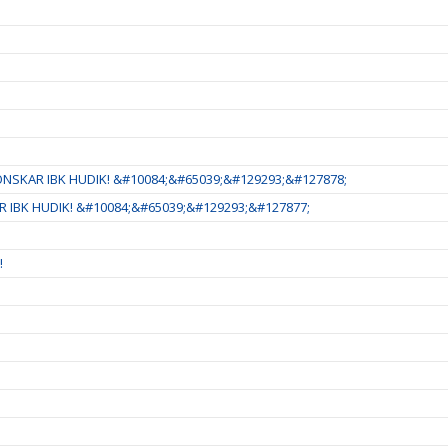
NSKAR IBK HUDIK! &#10084;&#65039;&#129293;&#127878;
 IBK HUDIK! &#10084;&#65039;&#129293;&#127877;
!