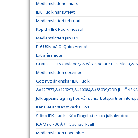
Medlemslotteriet mars
IBK Hudik har JOYNAt!
Medlemslotteri februari
Köp din IBK Hudik mössa!
Medlemslotteri januari
F16 USM på OilQuick Arena!
Extra årsmöte
Grattis till F16 Gävleborg & våra spelare i Distrikslags-
Medlemslotteri december
Gott nytt år önskar IBK Hudik!
&#127877;&#129293;&#10084;&#65039;GOD JUL ÖNSKAR
Julklappsinslagning hos vår samarbetspartner Interspo
Kansliet är stängt vecka 52-1
Stötta IBK Hudik - Köp Bingolotter och julkalendrar!
ICA Maxi - 30 ÅR | Sponsorkväll
Medlemslotteri november