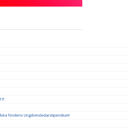
17!
ladska fondens Ungdomsledarstipendium!