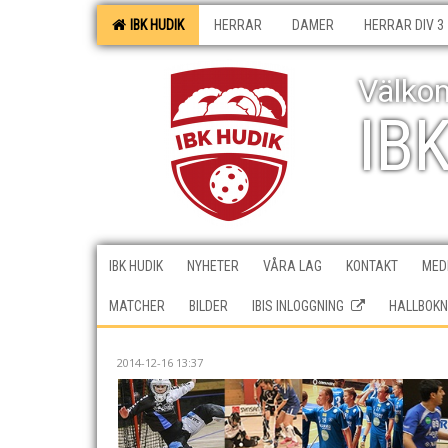
IBK HUDIK
HERRAR
DAMER
HERRAR DIV 3
Välkom
IB
IBK HUDIK
NYHETER
VÅRA LAG
KONTAKT
MEDI
MATCHER
BILDER
IBIS INLOGGNING
HALLBOKN
2014-12-16 13:37