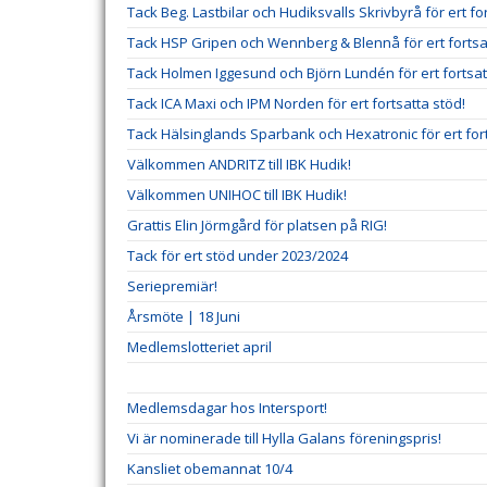
Tack Beg. Lastbilar och Hudiksvalls Skrivbyrå för ert fo
Tack HSP Gripen och Wennberg & Blennå för ert fortsa
Tack Holmen Iggesund och Björn Lundén för ert fortsat
Tack ICA Maxi och IPM Norden för ert fortsatta stöd!
Tack Hälsinglands Sparbank och Hexatronic för ert fort
Välkommen ANDRITZ till IBK Hudik!
Välkommen UNIHOC till IBK Hudik!
Grattis Elin Jörmgård för platsen på RIG!
Tack för ert stöd under 2023/2024
Seriepremiär!
Årsmöte | 18 Juni
Medlemslotteriet april
Medlemsdagar hos Intersport!
Vi är nominerade till Hylla Galans föreningspris!
Kansliet obemannat 10/4