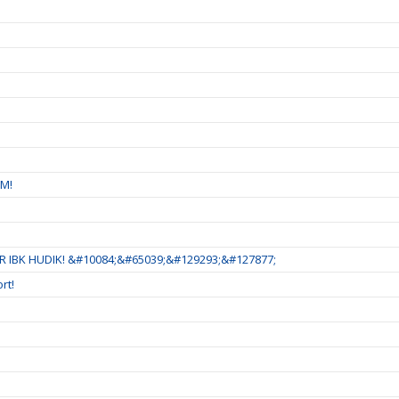
SM!
 IBK HUDIK! &#10084;&#65039;&#129293;&#127877;
rt!