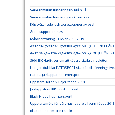
Serieanmälan funderingar - Blå nivå
Serieanmälan funderingar - Grön nivå
Köp tvättmedel och toalettpapper av oss!
Årets supporter 2025
Nybörjarträning | Flickor 2015-2019
&#127878;&#129293;&#10084;&#65039;GOTT NYTT ÅR Ö
&#127877;&#129293;&#10084;&#65039;GOD JUL ÖNSKAR
Stöd IBK Hudik genom att köpa digitala bingolotter!
I helgen dubblar INTERSPORT sitt stöd till föreningslivet
Handla julklappar hos Intersport!
Uppstart - Killar & Tjejer födda 2018
Julklappstips: IBK Hudik mössa!
Black Friday hos Intersport!
Uppstartsmöte för vårdnashavare till barn födda 2018
Bli Stödmedlem i IBK Hudik!