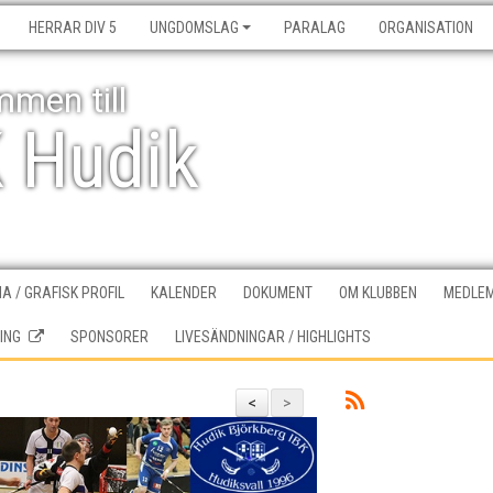
HERRAR DIV 5
UNGDOMSLAG
PARALAG
ORGANISATION
men till
K Hudik
A / GRAFISK PROFIL
KALENDER
DOKUMENT
OM KLUBBEN
MEDLEM
ING
SPONSORER
LIVESÄNDNINGAR / HIGHLIGHTS
<
>