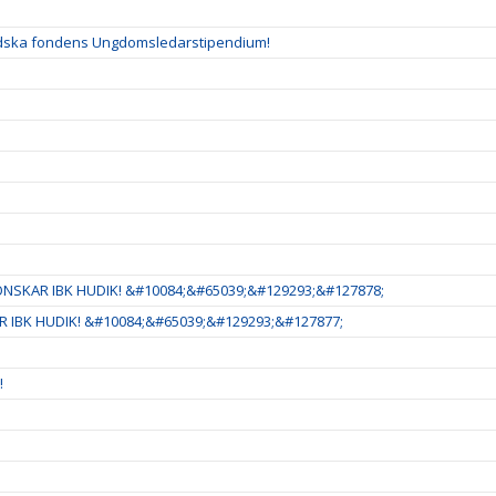
ladska fondens Ungdomsledarstipendium!
NSKAR IBK HUDIK! &#10084;&#65039;&#129293;&#127878;
 IBK HUDIK! &#10084;&#65039;&#129293;&#127877;
!