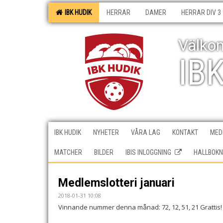
IBK HUDIK
HERRAR
DAMER
HERRAR DIV 3
Välkom
IB
IBK HUDIK
NYHETER
VÅRA LAG
KONTAKT
MEDI
MATCHER
BILDER
IBIS INLOGGNING
HALLBOKN
Medlemslotteri januari
2018-01-31 10:08
Vinnande nummer denna månad: 72, 12, 51, 21 Grattis!