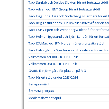
Tack Sunfab och Delsbo Slakteri för ert fortsatta stöd!
Tack Adven och ENT Group för ert fortsatta stöd!
Tack Haglunds Buss och Söderberg & Partners för ert f
Tack Beg. Lastbilar och Hudiksvalls Skrivbyrå för ert fo
Tack HSP Gripen och Wennberg & Blennå för ert fortsa
Tack Holmen Iggesund och Björn Lundén för ert fortsat
Tack ICA Maxi och IPM Norden för ert fortsatta stöd!
Tack Hälsinglands Sparbank och Hexatronic för ert fort
Välkommen ANDRITZ till IBK Hudik!
Välkommen UNIHOC till IBK Hudik!
Grattis Elin Jörmgård för platsen på RIG!
Tack för ert stöd under 2023/2024
Seriepremiär!
Årsmöte | 18 Juni
Medlemslotteriet april