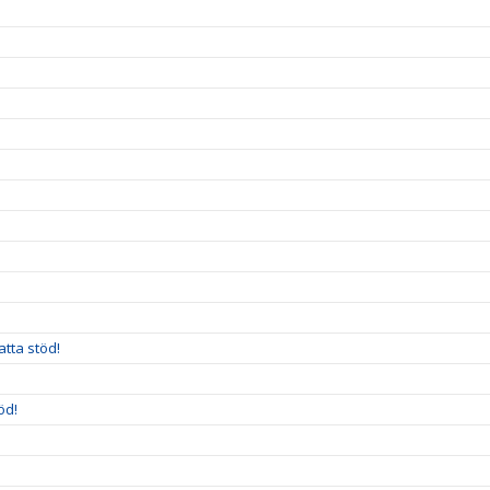
!
atta stöd!
öd!