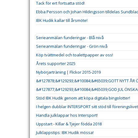
Tack för ert fortsatta stöd!
Ebba Persson och Johan Hildingsson tilldelas Sundb
IBK Hudik kallar till årsmöte!
Serieanmälan funderingar - Blå nivå
Serieanmälan funderingar - Grön nivå
Köp tvättmedel och toalettpapper av oss!
Årets supporter 2025
Nybörjarträning | Flickor 2015-2019
&#127878;&#129293;&#10084;&#65039;GOTT NYTT ÅR Ö
&#127877;&#129293;&#10084;&#65039;GOD JUL ÖNSKAR
Stöd IBK Hudik genom att köpa digitala bingolotter!
I helgen dubblar INTERSPORT sitt stöd till föreningslivet
Handla julklappar hos Intersport!
Uppstart - Killar & Tjejer födda 2018
Julklappstips: IBK Hudik mössa!