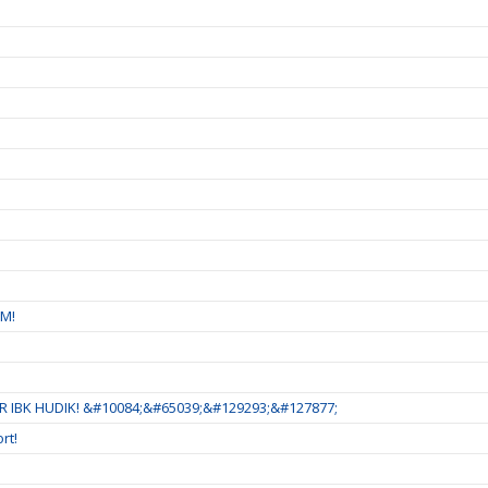
SM!
 IBK HUDIK! &#10084;&#65039;&#129293;&#127877;
rt!