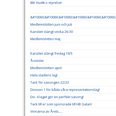
IBK Hudik:s styrelse!
&#10060;&#10060;&#10060;&#10060;&#10060;&#10060;
Medlemslotteri juni och juli
Kansliet stängt vecka 26-30
Medlemslotteri maj
Kansliet stängt fredag 19/5
Årsmöte
Medlemslotteri april
Hela stadens lag!
Tack för säsongen 22/23
Division 1 för båda våra representationslag!
Div. 4 laget gör en perfekt säsong!
Tack till er som sponsrade till HB Galan!
Vinnarna av Årets.....