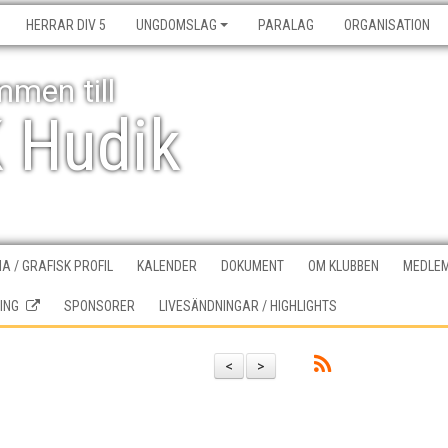
HERRAR DIV 5
UNGDOMSLAG
PARALAG
ORGANISATION
men till
K Hudik
A / GRAFISK PROFIL
KALENDER
DOKUMENT
OM KLUBBEN
MEDLEM
ING
SPONSORER
LIVESÄNDNINGAR / HIGHLIGHTS
<
>