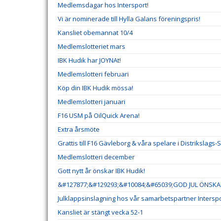
Medlemsdagar hos Intersport!
Vi är nominerade till Hylla Galans föreningspris!
Kansliet obemannat 10/4
Medlemslotteriet mars
IBK Hudik har JOYNAt!
Medlemslotteri februari
Köp din IBK Hudik mössa!
Medlemslotteri januari
F16 USM på OilQuick Arena!
Extra årsmöte
Grattis till F16 Gävleborg & våra spelare i Distrikslags-
Medlemslotteri december
Gott nytt år önskar IBK Hudik!
&#127877;&#129293;&#10084;&#65039;GOD JUL ÖNSKAR
Julklappsinslagning hos vår samarbetspartner Interspo
Kansliet är stängt vecka 52-1