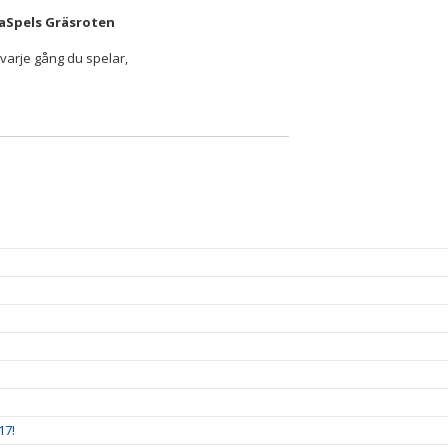
kaSpels Gräsroten
t varje gång du spelar,
17!