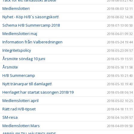
Tack för ett fantastiskt arbete
2018-08-05 21:43
Medlemslotteri
2018-08-03 12:11
Nyhet - Köp H/B´s säsongskort!
2018-08-02 14:28
Schema H/B Summercamp 2018
2018-07-13 00:50
Medlemslotteri maj
2018-06-01 09:32
Information från Valberedningen
2018-05-24 19:44
Integritetspolicy
2018-05-23 09:57
Årsmöte söndag 10 juni
2018-05-19 15:51
Årsmöte
2018-05-18 11:58
H/B Summercamp
2018-05-10 21:40
Nytt tränarpar till damlaget!
2018-05-10 19:40
Herrlaget har startat säsongen 2018/19
2018-05-08 06:14
Medlemslotteri april
2018-05-02 10:25
Rätt rad H/B-tipset
2018-04-18 11:11
SM-resa
2018-04-16 09:57
Medlemslotteri Mars
2018-04-09 09:50
ANMÄLAN TILL HÄLSINGLANDS