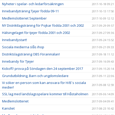
Nyheter i spelar- och ledarförsäkringen
2017-10-18 09:21
Innebandyträning Tjejer födda 09-11
2017-10-13 17:50
Medlemslotteriet September
2017-10-09 12:12
NY Distriktlagsträning för Pojkar födda 2001 och 2002
2017-09-29 09:57
Hälsingelaget för tjejer födda 2001 och 2002
2017-09-27 09:36
Innebandystart!
2017-09-24 15:52
Sociala medierna slås ihop
2017-09-21 09:33
Distriktslagsträning OBS Föranmälan!
2017-09-18 11:12
Innebandy för Tjejer
2017-09-16 09:43
Kickoff/ prova på Söndagen den 24 september 2017
2017-09-15 20:14
Grundutbildning, Barn och ungdomsledare
2017-09-11 22:06
Vi söker en person som kan ansvara för H/B´s sociala
2017-09-08 12:59
medier!
SSL lag med landslagsspelare kommer till Håstaholmen
2017-09-06 14:09
Medlemslotteriet
2017-09-04 09:41
Kansliet
2017-08-23 10:42