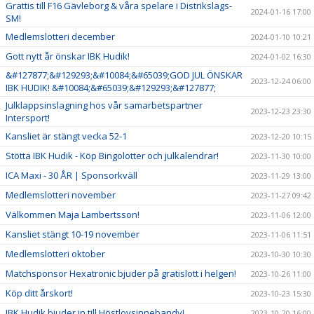
Grattis till F16 Gävleborg & våra spelare i Distrikslags-
2024-01-16 17:00
SM!
Medlemslotteri december
2024-01-10 10:21
Gott nytt år önskar IBK Hudik!
2024-01-02 16:30
&#127877;&#129293;&#10084;&#65039;GOD JUL ÖNSKAR
2023-12-24 06:00
IBK HUDIK! &#10084;&#65039;&#129293;&#127877;
Julklappsinslagning hos vår samarbetspartner
2023-12-23 23:30
Intersport!
Kansliet är stängt vecka 52-1
2023-12-20 10:15
Stötta IBK Hudik - Köp Bingolotter och julkalendrar!
2023-11-30 10:00
ICA Maxi - 30 ÅR | Sponsorkväll
2023-11-29 13:00
Medlemslotteri november
2023-11-27 09:42
Välkommen Maja Lambertsson!
2023-11-06 12:00
Kansliet stängt 10-19 november
2023-11-06 11:51
Medlemslotteri oktober
2023-10-30 10:30
Matchsponsor Hexatronic bjuder på gratislott i helgen!
2023-10-26 11:00
Köp ditt årskort!
2023-10-23 15:30
IBK Hudik bjuder in till Höstlovsinnebandy!
2023-10-20 16:00