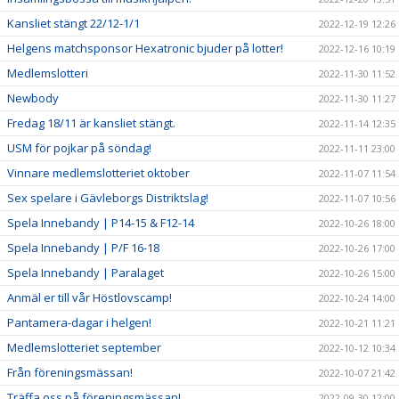
Kansliet stängt 22/12-1/1
2022-12-19 12:26
Helgens matchsponsor Hexatronic bjuder på lotter!
2022-12-16 10:19
Medlemslotteri
2022-11-30 11:52
Newbody
2022-11-30 11:27
Fredag 18/11 är kansliet stängt.
2022-11-14 12:35
USM för pojkar på söndag!
2022-11-11 23:00
Vinnare medlemslotteriet oktober
2022-11-07 11:54
Sex spelare i Gävleborgs Distriktslag!
2022-11-07 10:56
Spela Innebandy | P14-15 & F12-14
2022-10-26 18:00
Spela Innebandy | P/F 16-18
2022-10-26 17:00
Spela Innebandy | Paralaget
2022-10-26 15:00
Anmäl er till vår Höstlovscamp!
2022-10-24 14:00
Pantamera-dagar i helgen!
2022-10-21 11:21
Medlemslotteriet september
2022-10-12 10:34
Från föreningsmässan!
2022-10-07 21:42
Träffa oss på föreningsmässan!
2022-09-30 12:00