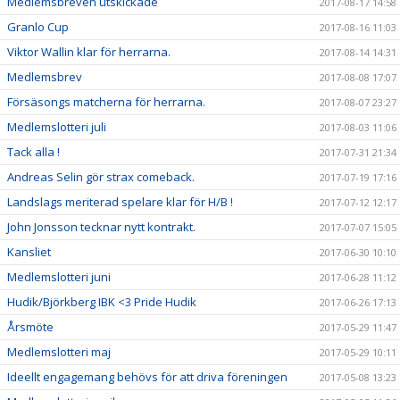
Medlemsbreven utskickade
2017-08-17 14:58
Granlo Cup
2017-08-16 11:03
Viktor Wallin klar för herrarna.
2017-08-14 14:31
Medlemsbrev
2017-08-08 17:07
Försäsongs matcherna för herrarna.
2017-08-07 23:27
Medlemslotteri juli
2017-08-03 11:06
Tack alla !
2017-07-31 21:34
Andreas Selin gör strax comeback.
2017-07-19 17:16
Landslags meriterad spelare klar för H/B !
2017-07-12 12:17
John Jonsson tecknar nytt kontrakt.
2017-07-07 15:05
Kansliet
2017-06-30 10:10
Medlemslotteri juni
2017-06-28 11:12
Hudik/Björkberg IBK <3 Pride Hudik
2017-06-26 17:13
Årsmöte
2017-05-29 11:47
Medlemslotteri maj
2017-05-29 10:11
Ideellt engagemang behövs för att driva föreningen
2017-05-08 13:23