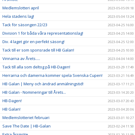
Medlemslotteri april
2023-05-05 09:18
Hela stadens lag!
2023-05-04 13:24
Tack för säsongen 22/23
2023-04-25 16:00
Division 1 för båda våra representationslag!
2023-04-25 14:00
Div. 4 laget gör en perfekt säsong!
2023-04-25 12:00
Tack till er som sponsrade till HB Galan!
2023-04-25 10:00
Vinnarna av Årets.....
2023-04-04 14:00
Tack till alla som deltog på HB-Dagen!
2023-03-29 17:49
Herrarna och damerna kommer spela Svenska Cupen!
2023-03-21 16:49
HB Galan | Meny och ändrad anmälningstid!
2023-03-17 11:21
HB Galan - Nomineringar till Årets...
2023-03-14 20:20
HB-Dagen!
2023-03-07 20:43
HB Galan!
2023-03-04 20:06
Medlemslotteriet februari
2023-03-01 10:27
Save The Date | HB-Galan
2023-02-24 11:50
Extra årsmöte
2023-02-20 11:59