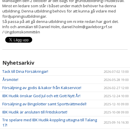
Måndagen den 2 oktober är det dags för grundutbildning i Hudiksvall.
DOKUMENT
Minst en ledare som står i båset under match behöver ha denna
utbildning. Denna utbildning behövs för att kunna gå vidare med
OM KLUBBEN
fördjupningsutbildningar.
Så passa på att gå denna utbildning om ni inte redan har gjort det.
Info och anmälan till Daniel Holm, daniel.holm@gavleborg.rf.se
MEDLEMSINFORMATION
/ Ungdomskommittèn
FÖRSÄKRING
BILJETTINFORMATION
Nyhetsarkiv
MATCHER
Tack till Dina Försäkringar!
2026-07-02 13:00
BILDER
Årsmöte!
2026-05-28 19:00
Försäljning av godis & kakor från Kakservice!
2026-02-27 12:00
IBIS INLOGGNING
IBK Hudik önskar God Jul och ett Gott Nytt År!
2025-12-24 10:00
HALLBOKNING
Försäljning av Bingolotter samt Sporttvättmedel!
2025-12-10 09:00
IBK Hudik är ansluten till Fritidskortet!
2025-10-08 09:00
SPONSORER
Tre spelare med IBK Hudik-koppling uttagna till Talang
2025-09-16 16:30
17!
LIVESÄNDNINGAR / HIGHLIGHTS