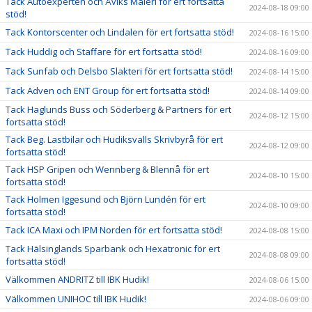
Tack Autoexperten och Åviks Måleri för ert fortsatta
2024-08-18 09:00
stöd!
Tack Kontorscenter och Lindalen för ert fortsatta stöd!
2024-08-16 15:00
Tack Huddig och Staffare för ert fortsatta stöd!
2024-08-16 09:00
Tack Sunfab och Delsbo Slakteri för ert fortsatta stöd!
2024-08-14 15:00
Tack Adven och ENT Group för ert fortsatta stöd!
2024-08-14 09:00
Tack Haglunds Buss och Söderberg & Partners för ert
2024-08-12 15:00
fortsatta stöd!
Tack Beg. Lastbilar och Hudiksvalls Skrivbyrå för ert
2024-08-12 09:00
fortsatta stöd!
Tack HSP Gripen och Wennberg & Blennå för ert
2024-08-10 15:00
fortsatta stöd!
Tack Holmen Iggesund och Björn Lundén för ert
2024-08-10 09:00
fortsatta stöd!
Tack ICA Maxi och IPM Norden för ert fortsatta stöd!
2024-08-08 15:00
Tack Hälsinglands Sparbank och Hexatronic för ert
2024-08-08 09:00
fortsatta stöd!
Välkommen ANDRITZ till IBK Hudik!
2024-08-06 15:00
Välkommen UNIHOC till IBK Hudik!
2024-08-06 09:00