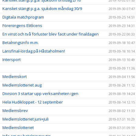
Kansliet stängt p.g.a. sjukdom onsdag 2/10
2019-10-02 07:53
Kansliet stängt p.g.a. sjukdom måndag 30/9
2019-09-30 07:47
Digitala matchprogram
2019-09-25 14:51
Föreningens Elitlicens
2019-09-23 14:31
En vinst och två förluster blev facit under finaldagen
2019-09-22 00:33
Betalningsinfo m.m.
2019-09-18 10:47
Länsfinal-lördag på Håstaholmen!
2019-09-18 10:14
Intersport
2019-09-13 10:49
2019-09-09 11:36
Medlemskort
2019-09-04 11:56
Medlemslotteriet aug
2019-08-28 11:12
Division 3 startar upp verksamheten igen
2019-08-19 14:24
Hela Hudikloppet - 12 september
2019-08-14 12:15
Medlemsbrev
2019-08-02 11:33
Medlemslotteriet juni+juli
2019-07-31 10:29
Medlemslotteriet
2019-07-31 09:19