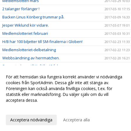
Medlemslotteri mars
2017-03-29 10:03
2 talanger förlänger !
2017-03-10 17:15
Backen Linus Könberg trummar på.
2017-03-09 16:33
Jesper Wiklund kör vidare.
2017-03-07 19:01
Medlemslotteriet februari
2017-03-03 10:31
H/B har 100 biljetter till SM-finalerna i Globen!
2017-02-23 11:33
Medlemslotteriet-delbetalning
2017-02-22 11:23
Webbsändning av herrmatchen.
2017-02-20 16:21
Supperterbuss till Järfälla 18 feb
2017-02-11 20:44
Medlemslotteriet januari
2017-02-08 10:30
För att hemsidan ska fungera korrekt använder vi nödvändiga
Sponsorhuset
cookies från SportAdmin. Dessa går inte att stänga av.
2017-01-25 09:50
Föreningen kan också använda frivilliga cookies, t.ex. för
Newbody
2017-01-23 11:43
statistik eller marknadsföring. Du väljer själv om du vill
Medlemslotteriet december
2017-01-11 09:30
acceptera dessa.
Fyra H/B tjejer på distrikts-SM
Anpassa dina val
2017-01-07 10:30
Tre H/B killar på distrikts-SM
2017-01-07 10:21
Acceptera nödvändiga
Acceptera alla
Hudik/Björkberg lånar Andreas Lindqvist från Storvreta
2016-12-28 11:14