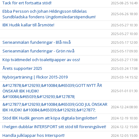
Tack för ert fortsatta stöd!
2025-08-25 16:49
Ebba Persson och Johan Hildingsson tilldelas
2025-06-26 18:00
Sundbladska fondens Ungdomsledarstipendium!
IBK Hudik kallar till årsmöte!
2025-05-27 10:30
2025-05-27 10:00
Serieanmälan funderingar - Blå nivå
2025-05-17 12:00
Serieanmälan funderingar - Grön nivå
2025-05-17 09:00
Köp tvättmedel och toalettpapper av oss!
2025-03-27 17:08
Årets supporter 2025
2025-03-24 17:08
Nybörjarträning | Flickor 2015-2019
2025-03-14 15:52
&#127878;&#129293;&#10084;&#65039;GOTT NYTT ÅR
ÖNSKAR IBK HUDIK!
2025-01-01 01:30
&#10084;&#65039;&#129293;&#127878;
&#127877;&#129293;&#10084;&#65039;GOD JUL ÖNSKAR
2024-12-24 08:00
IBK HUDIK! &#10084;&#65039;&#129293;&#127877;
Stöd IBK Hudik genom att köpa digitala bingolotter!
2024-12-19 10:00
I helgen dubblar INTERSPORT sitt stöd till föreningslivet!
2024-12-12 15:00
Handla julklappar hos Intersport!
2024-12-05 15:00