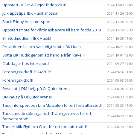
Uppstart - Killar & Tjejer födda 2018
2024-12-03 12:00
Julklappstips: IBK Hudik mössa!
2024-11-26 12:00
Black Friday hos Intersport!
2024-11-26 10:15
Uppstartsmöte för vårdnashavare till barn födda 2018
2024-11-19 16:30
Bli Stödmedlem i IBK Hudik!
2024-10-28 15:00
Provkör en bil och samtidigt stötta IBK Hudik!
2024-10-21 10:00
Sötta IBK Hudik genom att handla från Ravelli!
2024-10-01 12:00
Clubdagar hos Intersport!
2024-09-27 09:00
Föreningskickoff 2024/2025
2024-09-16 01:00
Föreningskickoff!
2024-09-03 09:00
Resultat | DM-helg på OilQuick Arena!
2024-08-26 10:30
DM-helg på OilQuick Arena!
2024-08-23 09:00
Tack Intersport och Lilla Matsalen för ert fortsatta stöd!
2024-08-20 15:00
Tack Länsförsäkringar och Träningsvarvet för ert
2024-08-20 09:00
fortsatta stöd!
Tack Hudik-Flytt och Craft för ert fortsatta stöd!
2024-08-18 15:00