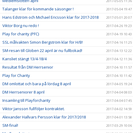
Medlemslotteri april
2017-05-05 11:36
Talanger klar för kommande säsonger !
2017-05-04 19:47
Hans Edström och Michael Ericsson klar för 2017-2018
2017-05-01 20:07
Viktor Borg nu redo !
2017-04-26 19:23
Play for charity (PFC)
2017-04-19 10:43
SSL målvakten Simon Bergström klar för H/B!
2017-04-16 11:25
SM-resan till Globen 22 april är nu fullbokad!
2017-04-13 12:22
Kansliet stängt 13/4-18/4
2017-04-12 11:36
Resultat från DM Herrsenior
2017-04-10 11:57
Play for Charity
2017-04-10 11:42
DM omlottat och bara på lördag 8 april
2017-04-05 19:24
DM Herrseniorer 8 april
2017-04-04 08:03
Insamling till Playforcharity
2017-04-04 07:45
Viktor Jansson fullföljer kontraktet.
2017-04-02 14:59
Alexander Hallvars Persson klar för 2017/2018
2017-04-01 13:58
SM-final!
2017-03-29 10:06