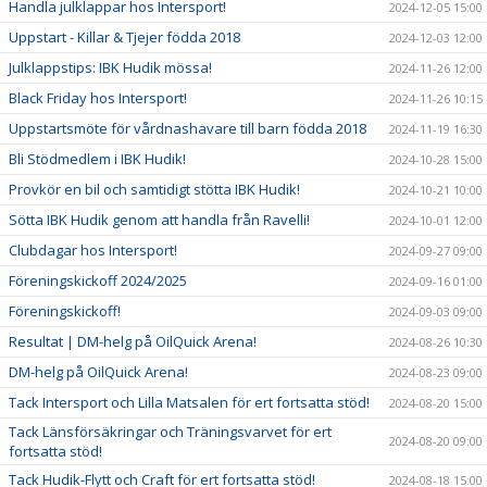
Handla julklappar hos Intersport!
2024-12-05 15:00
Uppstart - Killar & Tjejer födda 2018
2024-12-03 12:00
Julklappstips: IBK Hudik mössa!
2024-11-26 12:00
Black Friday hos Intersport!
2024-11-26 10:15
Uppstartsmöte för vårdnashavare till barn födda 2018
2024-11-19 16:30
Bli Stödmedlem i IBK Hudik!
2024-10-28 15:00
Provkör en bil och samtidigt stötta IBK Hudik!
2024-10-21 10:00
Sötta IBK Hudik genom att handla från Ravelli!
2024-10-01 12:00
Clubdagar hos Intersport!
2024-09-27 09:00
Föreningskickoff 2024/2025
2024-09-16 01:00
Föreningskickoff!
2024-09-03 09:00
Resultat | DM-helg på OilQuick Arena!
2024-08-26 10:30
DM-helg på OilQuick Arena!
2024-08-23 09:00
Tack Intersport och Lilla Matsalen för ert fortsatta stöd!
2024-08-20 15:00
Tack Länsförsäkringar och Träningsvarvet för ert
2024-08-20 09:00
fortsatta stöd!
Tack Hudik-Flytt och Craft för ert fortsatta stöd!
2024-08-18 15:00