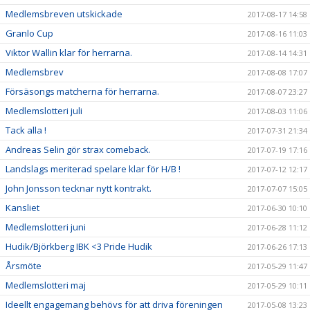
Medlemsbreven utskickade
2017-08-17 14:58
Granlo Cup
2017-08-16 11:03
Viktor Wallin klar för herrarna.
2017-08-14 14:31
Medlemsbrev
2017-08-08 17:07
Försäsongs matcherna för herrarna.
2017-08-07 23:27
Medlemslotteri juli
2017-08-03 11:06
Tack alla !
2017-07-31 21:34
Andreas Selin gör strax comeback.
2017-07-19 17:16
Landslags meriterad spelare klar för H/B !
2017-07-12 12:17
John Jonsson tecknar nytt kontrakt.
2017-07-07 15:05
Kansliet
2017-06-30 10:10
Medlemslotteri juni
2017-06-28 11:12
Hudik/Björkberg IBK <3 Pride Hudik
2017-06-26 17:13
Årsmöte
2017-05-29 11:47
Medlemslotteri maj
2017-05-29 10:11
Ideellt engagemang behövs för att driva föreningen
2017-05-08 13:23