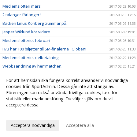
Medlemslotteri mars
2017-03-29 10:03
2 talanger förlänger !
2017-03-10 17:15
Backen Linus Könberg trummar på.
2017-03-09 16:33
Jesper Wiklund kör vidare.
2017-03-07 19:01
Medlemslotteriet februari
2017-03-03 10:31
H/B har 100 biljetter till SM-finalerna i Globen!
2017-02-23 11:33
Medlemslotteriet-delbetalning
2017-02-22 11:23
Webbsändning av herrmatchen.
2017-02-20 16:21
Supperterbuss till Järfälla 18 feb
2017-02-11 20:44
För att hemsidan ska fungera korrekt använder vi nödvändiga
Medlemslotteriet januari
2017-02-08 10:30
cookies från SportAdmin. Dessa går inte att stänga av.
Sponsorhuset
Föreningen kan också använda frivilliga cookies, t.ex. för
2017-01-25 09:50
statistik eller marknadsföring. Du väljer själv om du vill
Newbody
2017-01-23 11:43
acceptera dessa.
Medlemslotteriet december
2017-01-11 09:30
Anpassa dina val
Fyra H/B tjejer på distrikts-SM
2017-01-07 10:30
Acceptera nödvändiga
Acceptera alla
Tre H/B killar på distrikts-SM
2017-01-07 10:21
Hudik/Björkberg lånar Andreas Lindqvist från Storvreta
2016-12-28 11:14