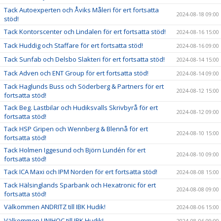
Tack Autoexperten och Åviks Måleri för ert fortsatta
2024-08-18 09:00
stöd!
Tack Kontorscenter och Lindalen för ert fortsatta stöd!
2024-08-16 15:00
Tack Huddig och Staffare för ert fortsatta stöd!
2024-08-16 09:00
Tack Sunfab och Delsbo Slakteri för ert fortsatta stöd!
2024-08-14 15:00
Tack Adven och ENT Group för ert fortsatta stöd!
2024-08-14 09:00
Tack Haglunds Buss och Söderberg & Partners för ert
2024-08-12 15:00
fortsatta stöd!
Tack Beg. Lastbilar och Hudiksvalls Skrivbyrå för ert
2024-08-12 09:00
fortsatta stöd!
Tack HSP Gripen och Wennberg & Blennå för ert
2024-08-10 15:00
fortsatta stöd!
Tack Holmen Iggesund och Björn Lundén för ert
2024-08-10 09:00
fortsatta stöd!
Tack ICA Maxi och IPM Norden för ert fortsatta stöd!
2024-08-08 15:00
Tack Hälsinglands Sparbank och Hexatronic för ert
2024-08-08 09:00
fortsatta stöd!
Välkommen ANDRITZ till IBK Hudik!
2024-08-06 15:00
Välkommen UNIHOC till IBK Hudik!
2024-08-06 09:00