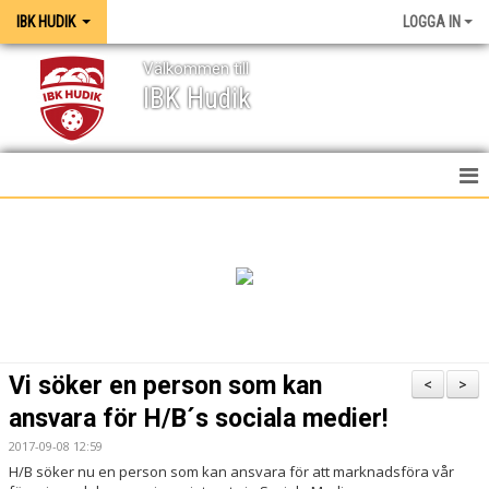
IBK HUDIK
LOGGA IN
Välkommen till
IBK Hudik
IBK HUDIK
NYHETER
VÅRA LAG
KONTAKT
Vi söker en person som kan
<
>
MEDIA / GRAFISK PROFIL
ansvara för H/B´s sociala medier!
2017-09-08 12:59
KALENDER
H/B söker nu en person som kan ansvara för att marknadsföra vår