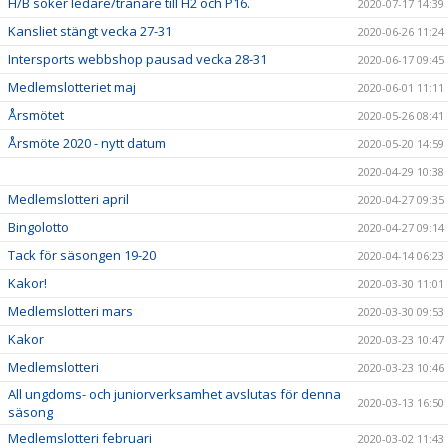
H/B söker ledare/tränare till H2 och P16.
2020-07-17 14:39
Kansliet stängt vecka 27-31
2020-06-26 11:24
Intersports webbshop pausad vecka 28-31
2020-06-17 09:45
Medlemslotteriet maj
2020-06-01 11:11
Årsmötet
2020-05-26 08:41
Årsmöte 2020 - nytt datum
2020-05-20 14:59
2020-04-29 10:38
Medlemslotteri april
2020-04-27 09:35
Bingolotto
2020-04-27 09:14
Tack för säsongen 19-20
2020-04-14 06:23
Kakor!
2020-03-30 11:01
Medlemslotteri mars
2020-03-30 09:53
Kakor
2020-03-23 10:47
Medlemslotteri
2020-03-23 10:46
All ungdoms- och juniorverksamhet avslutas för denna
2020-03-13 16:50
säsong
Medlemslotteri februari
2020-03-02 11:43