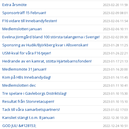
Extra årsmöte
2023-02-20 11:59
Sponsorträff 15 Februari!
2023-02-09 08:01
F16 vidare till Innebandyfesten!
2023-02-06 11:54
Medlemslotteri januari
2023-02-06 10:11
Evelina Jörmgård bland 100 största talangerna i Sverige!
2023-02-02 09:30
Sponsring av Hudik/Björkberg kvar i Allsvenskan!
2023-01-28 11:25
USM-kval för våra F16 tjejer!
2023-01-26 22:21
Hedrande av en kamrat, stötta Hjärtebarnsfonden!
2023-01-17 21:13
Medlemsmöte 31 Januari!
2023-01-16 20:00
Kom på HBs Innebandydag!
2023-01-16 11:45
Medlemslotteri dec
2023-01-11 10:41
Tre spelare i Gävleborgs Distriktslag!
2023-01-10 15:30
Resultat från Storvretacupen!
2023-01-10 15:10
Tack till våra samarbetspartners!
2023-01-02 17:03
Kansliet stängt t.o.m. 8 januari
2022-12-30 13:20
GOD JUL! &#128153;
2022-12-24 10:51