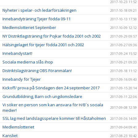
2017-10-23 11:52
Nyheter i spelar- och ledarförsäkringen
2017-10-18 09:21
Innebandyträning Tjejer födda 09-11
2017-10-13 17:50
Medlemslotteriet September
2017-10-09 12:12
NY Distriktlagsträning för Pojkar födda 2001 och 2002
2017-09-29 09:57
Hälsingelaget för tjejer födda 2001 och 2002
2017-09-27 09:36
Innebandystart!
2017-09-24 15:52
Sociala medierna slås ihop
2017-09-21 09:33
Distriktslagsträning OBS Föranmälan!
2017-09-18 11:12
Innebandy för Tjejer
2017-09-16 09:43
Kickoff/ prova på Söndagen den 24 september 2017
2017-09-15 20:14
Grundutbildning, Barn och ungdomsledare
2017-09-11 22:06
Vi söker en person som kan ansvara för H/B´s sociala
2017-09-08 12:59
medier!
SSL lag med landslagsspelare kommer till Håstaholmen
2017-09-06 14:09
Medlemslotteriet
2017-09-04 09:41
Kansliet
2017-08-23 10:42