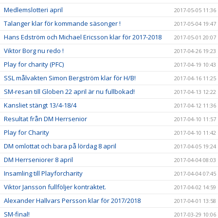
Medlemslotteri april
2017-05-05 11:36
Talanger klar för kommande säsonger !
2017-05-04 19:47
Hans Edström och Michael Ericsson klar för 2017-2018
2017-05-01 20:07
Viktor Borg nu redo !
2017-04-26 19:23
Play for charity (PFC)
2017-04-19 10:43
SSL målvakten Simon Bergström klar för H/B!
2017-04-16 11:25
SM-resan till Globen 22 april är nu fullbokad!
2017-04-13 12:22
Kansliet stängt 13/4-18/4
2017-04-12 11:36
Resultat från DM Herrsenior
2017-04-10 11:57
Play for Charity
2017-04-10 11:42
DM omlottat och bara på lördag 8 april
2017-04-05 19:24
DM Herrseniorer 8 april
2017-04-04 08:03
Insamling till Playforcharity
2017-04-04 07:45
Viktor Jansson fullföljer kontraktet.
2017-04-02 14:59
Alexander Hallvars Persson klar för 2017/2018
2017-04-01 13:58
SM-final!
2017-03-29 10:06