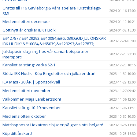
Grattis till F16 Gävleborg & våra spelare i Distrikslags-
2024-01-16 17:00
SM!
Medlemslotteri december
2024-01-10 10:21
Gott nytt år önskar IBK Hudik!
2024-01-02 16:30
&#127877;&#129293;&#10084;&#65039;GOD JUL ÖNSKAR
2023-12-24 06:00
IBK HUDIK! &#10084;&#65039;&#129293;&#127877;
Julklappsinslagning hos vår samarbetspartner
2023-12-23 23:30
Intersport!
Kansliet är stängt vecka 52-1
2023-12-20 10:15
Stötta IBK Hudik - Köp Bingolotter och julkalendrar!
2023-11-30 10:00
ICA Maxi - 30 ÅR | Sponsorkväll
2023-11-29 13:00
Medlemslotteri november
2023-11-27 09:42
Välkommen Maja Lambertsson!
2023-11-06 12:00
Kansliet stängt 10-19 november
2023-11-06 11:51
Medlemslotteri oktober
2023-10-30 10:30
Matchsponsor Hexatronic bjuder på gratislott i helgen!
2023-10-26 11:00
Köp ditt årskort!
2023-10-23 15:30