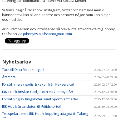
förening och kommunicera internt via Sociala Medier.
DOKUMENT
Vi finns idag på facebook, instagram, twitter och hemsida men vi
OM KLUBBEN
känner att vi kan bli ännu bättre och behöver någon som kan hjälpa
oss med det.
MEDLEMSINFORMATION
Är du rätt person och intresserad så tveka inte att kontakta mig Johnny
Olofsson via
johnny69.olofsson@gmail.com
.
FÖRSÄKRING
BILJETTINFORMATION
MATCHER
Nyhetsarkiv
Tack till Dina Försäkringar!
2026-07-02 13:00
BILDER
Årsmöte!
2026-05-28 19:00
IBIS INLOGGNING
Försäljning av godis & kakor från Kakservice!
2026-02-27 12:00
IBK Hudik önskar God Jul och ett Gott Nytt År!
2025-12-24 10:00
HALLBOKNING
Försäljning av Bingolotter samt Sporttvättmedel!
2025-12-10 09:00
SPONSORER
IBK Hudik är ansluten till Fritidskortet!
2025-10-08 09:00
Tre spelare med IBK Hudik-koppling uttagna till Talang
LIVESÄNDNINGAR / HIGHLIGHTS
2025-09-16 16:30