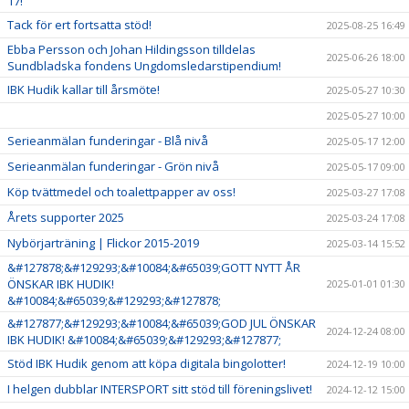
17!
Tack för ert fortsatta stöd!
2025-08-25 16:49
Ebba Persson och Johan Hildingsson tilldelas
2025-06-26 18:00
Sundbladska fondens Ungdomsledarstipendium!
IBK Hudik kallar till årsmöte!
2025-05-27 10:30
2025-05-27 10:00
Serieanmälan funderingar - Blå nivå
2025-05-17 12:00
Serieanmälan funderingar - Grön nivå
2025-05-17 09:00
Köp tvättmedel och toalettpapper av oss!
2025-03-27 17:08
Årets supporter 2025
2025-03-24 17:08
Nybörjarträning | Flickor 2015-2019
2025-03-14 15:52
&#127878;&#129293;&#10084;&#65039;GOTT NYTT ÅR
ÖNSKAR IBK HUDIK!
2025-01-01 01:30
&#10084;&#65039;&#129293;&#127878;
&#127877;&#129293;&#10084;&#65039;GOD JUL ÖNSKAR
2024-12-24 08:00
IBK HUDIK! &#10084;&#65039;&#129293;&#127877;
Stöd IBK Hudik genom att köpa digitala bingolotter!
2024-12-19 10:00
I helgen dubblar INTERSPORT sitt stöd till föreningslivet!
2024-12-12 15:00