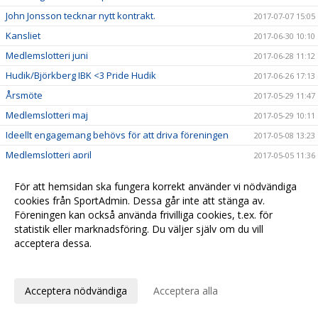
John Jonsson tecknar nytt kontrakt.
2017-07-07 15:05
Kansliet
2017-06-30 10:10
Medlemslotteri juni
2017-06-28 11:12
Hudik/Björkberg IBK <3 Pride Hudik
2017-06-26 17:13
Årsmöte
2017-05-29 11:47
Medlemslotteri maj
2017-05-29 10:11
Ideellt engagemang behövs för att driva föreningen
2017-05-08 13:23
Medlemslotteri april
2017-05-05 11:36
Talanger klar för kommande säsonger !
2017-05-04 19:47
För att hemsidan ska fungera korrekt använder vi nödvändiga
Hans Edström och Michael Ericsson klar för 2017-2018
2017-05-01 20:07
cookies från SportAdmin. Dessa går inte att stänga av.
Föreningen kan också använda frivilliga cookies, t.ex. för
Viktor Borg nu redo !
2017-04-26 19:23
statistik eller marknadsföring. Du väljer själv om du vill
Play for charity (PFC)
2017-04-19 10:43
acceptera dessa.
SSL målvakten Simon Bergström klar för H/B!
2017-04-16 11:25
Anpassa dina val
SM-resan till Globen 22 april är nu fullbokad!
2017-04-13 12:22
Acceptera nödvändiga
Acceptera alla
Kansliet stängt 13/4-18/4
2017-04-12 11:36
Resultat från DM Herrsenior
2017-04-10 11:57