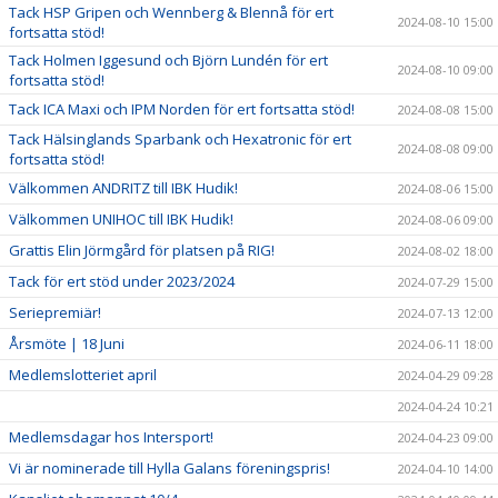
Tack HSP Gripen och Wennberg & Blennå för ert
2024-08-10 15:00
fortsatta stöd!
Tack Holmen Iggesund och Björn Lundén för ert
2024-08-10 09:00
fortsatta stöd!
Tack ICA Maxi och IPM Norden för ert fortsatta stöd!
2024-08-08 15:00
Tack Hälsinglands Sparbank och Hexatronic för ert
2024-08-08 09:00
fortsatta stöd!
Välkommen ANDRITZ till IBK Hudik!
2024-08-06 15:00
Välkommen UNIHOC till IBK Hudik!
2024-08-06 09:00
Grattis Elin Jörmgård för platsen på RIG!
2024-08-02 18:00
Tack för ert stöd under 2023/2024
2024-07-29 15:00
Seriepremiär!
2024-07-13 12:00
Årsmöte | 18 Juni
2024-06-11 18:00
Medlemslotteriet april
2024-04-29 09:28
2024-04-24 10:21
Medlemsdagar hos Intersport!
2024-04-23 09:00
Vi är nominerade till Hylla Galans föreningspris!
2024-04-10 14:00