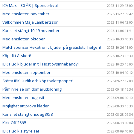
ICA Maxi - 30 ÅR | Sponsorkväll
2023-11-29 13:00
Medlemslotteri november
2023-11-27 09:42
Välkommen Maja Lambertsson!
2023-11-06 12:00
Kansliet stängt 10-19 november
2023-11-06 11:51
Medlemslotteri oktober
2023-10-30 10:30
Matchsponsor Hexatronic bjuder på gratislott i helgen!
2023-10-26 11:00
Köp ditt årskort!
2023-10-23 15:30
IBK Hudik bjuder in till Höstlovsinnebandy!
2023-10-20 16:00
Medlemslotteri september
2023-10-04 10:12
Stötta IBK Hudik och köp toalettpapper!
2023-09-27 17:00
Påminnelse om domarutbildning!
2023-09-18 16:34
Medlemslotteri augusti
2023-09-06 10:10
Möjlighet att prova kläder!
2023-08-30 16:30
Kansliet stängt onsdag 30/8
2023-08-28 09:34
Kick-Off 26/8!
2023-08-18 10:04
IBK Hudik:s styrelse!
2023-08-09 10:00