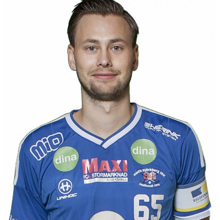
DOKUMENT
OM KLUBBEN
MEDLEMSINFORMATION
FÖRSÄKRING
BILJETTINFORMATION
MATCHER
BILDER
IBIS INLOGGNING
HALLBOKNING
SPONSORER
LIVESÄNDNINGAR / HIGHLIGHTS