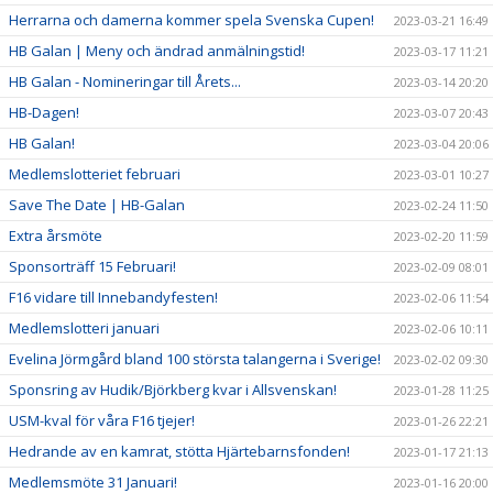
Herrarna och damerna kommer spela Svenska Cupen!
2023-03-21 16:49
HB Galan | Meny och ändrad anmälningstid!
2023-03-17 11:21
HB Galan - Nomineringar till Årets...
2023-03-14 20:20
HB-Dagen!
2023-03-07 20:43
HB Galan!
2023-03-04 20:06
Medlemslotteriet februari
2023-03-01 10:27
Save The Date | HB-Galan
2023-02-24 11:50
Extra årsmöte
2023-02-20 11:59
Sponsorträff 15 Februari!
2023-02-09 08:01
F16 vidare till Innebandyfesten!
2023-02-06 11:54
Medlemslotteri januari
2023-02-06 10:11
Evelina Jörmgård bland 100 största talangerna i Sverige!
2023-02-02 09:30
Sponsring av Hudik/Björkberg kvar i Allsvenskan!
2023-01-28 11:25
USM-kval för våra F16 tjejer!
2023-01-26 22:21
Hedrande av en kamrat, stötta Hjärtebarnsfonden!
2023-01-17 21:13
Medlemsmöte 31 Januari!
2023-01-16 20:00