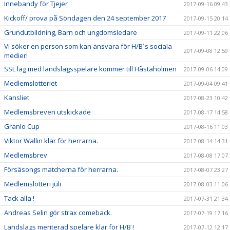
Innebandy för Tjejer
2017-09-16 09:43
Kickoff/ prova på Söndagen den 24 september 2017
2017-09-15 20:14
Grundutbildning, Barn och ungdomsledare
2017-09-11 22:06
Vi söker en person som kan ansvara för H/B´s sociala
2017-09-08 12:59
medier!
SSL lag med landslagsspelare kommer till Håstaholmen
2017-09-06 14:09
Medlemslotteriet
2017-09-04 09:41
Kansliet
2017-08-23 10:42
Medlemsbreven utskickade
2017-08-17 14:58
Granlo Cup
2017-08-16 11:03
Viktor Wallin klar för herrarna.
2017-08-14 14:31
Medlemsbrev
2017-08-08 17:07
Försäsongs matcherna för herrarna.
2017-08-07 23:27
Medlemslotteri juli
2017-08-03 11:06
Tack alla !
2017-07-31 21:34
Andreas Selin gör strax comeback.
2017-07-19 17:16
Landslags meriterad spelare klar för H/B !
2017-07-12 12:17