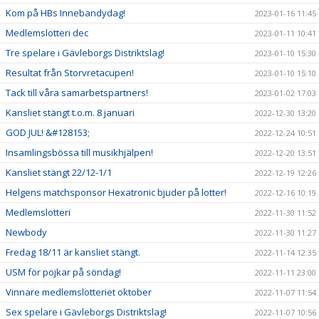
Kom på HBs Innebandydag!
2023-01-16 11:45
Medlemslotteri dec
2023-01-11 10:41
Tre spelare i Gävleborgs Distriktslag!
2023-01-10 15:30
Resultat från Storvretacupen!
2023-01-10 15:10
Tack till våra samarbetspartners!
2023-01-02 17:03
Kansliet stängt t.o.m. 8 januari
2022-12-30 13:20
GOD JUL! &#128153;
2022-12-24 10:51
Insamlingsbössa till musikhjälpen!
2022-12-20 13:51
Kansliet stängt 22/12-1/1
2022-12-19 12:26
Helgens matchsponsor Hexatronic bjuder på lotter!
2022-12-16 10:19
Medlemslotteri
2022-11-30 11:52
Newbody
2022-11-30 11:27
Fredag 18/11 är kansliet stängt.
2022-11-14 12:35
USM för pojkar på söndag!
2022-11-11 23:00
Vinnare medlemslotteriet oktober
2022-11-07 11:54
Sex spelare i Gävleborgs Distriktslag!
2022-11-07 10:56