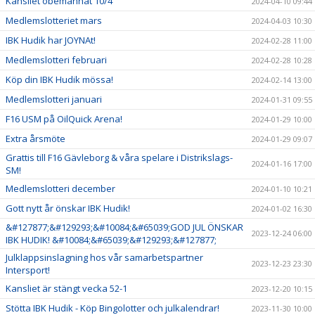
Kansliet obemannat 10/4
2024-04-10 09:44
Medlemslotteriet mars
2024-04-03 10:30
IBK Hudik har JOYNAt!
2024-02-28 11:00
Medlemslotteri februari
2024-02-28 10:28
Köp din IBK Hudik mössa!
2024-02-14 13:00
Medlemslotteri januari
2024-01-31 09:55
F16 USM på OilQuick Arena!
2024-01-29 10:00
Extra årsmöte
2024-01-29 09:07
Grattis till F16 Gävleborg & våra spelare i Distrikslags-
2024-01-16 17:00
SM!
Medlemslotteri december
2024-01-10 10:21
Gott nytt år önskar IBK Hudik!
2024-01-02 16:30
&#127877;&#129293;&#10084;&#65039;GOD JUL ÖNSKAR
2023-12-24 06:00
IBK HUDIK! &#10084;&#65039;&#129293;&#127877;
Julklappsinslagning hos vår samarbetspartner
2023-12-23 23:30
Intersport!
Kansliet är stängt vecka 52-1
2023-12-20 10:15
Stötta IBK Hudik - Köp Bingolotter och julkalendrar!
2023-11-30 10:00