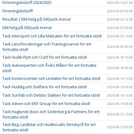
Föreningskickoff 2024/2025
2024-09-16 01:00
Föreningskickoff!
2024-09-03 09:00
Resultat | DM-helg på OilQuick Arena!
2024-08-26 10:30
DM-helg på OilQuick Arena!
2024-08-23 09:00
Tack Intersport och Lilla Matsalen för ert fortsatta stöd!
2024-08-20 15:00
Tack Länsförsäkringar och Träningsvarvet för ert
2024-08-20 09:00
fortsatta stöd!
Tack Hudik-Flytt och Craft för ert fortsatta stöd!
2024-08-18 15:00
Tack Autoexperten och Åviks Måleri för ert fortsatta
2024-08-18 09:00
stöd!
Tack Kontorscenter och Lindalen för ert fortsatta stöd!
2024-08-16 15:00
Tack Huddig och Staffare för ert fortsatta stöd!
2024-08-16 09:00
Tack Sunfab och Delsbo Slakteri för ert fortsatta stöd!
2024-08-14 15:00
Tack Adven och ENT Group för ert fortsatta stöd!
2024-08-14 09:00
Tack Haglunds Buss och Söderberg & Partners för ert
2024-08-12 15:00
fortsatta stöd!
Tack Beg. Lastbilar och Hudiksvalls Skrivbyrå för ert
2024-08-12 09:00
fortsatta stöd!