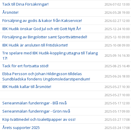
Tack till Dina Försäkringar!
2026-07-02 13:00
Årsmöte!
2026-05-28 19:00
Försäljning av godis & kakor från Kakservice!
2026-02-27 12:00
IBK Hudik önskar God Jul och ett Gott Nytt År!
2025-12-24 10:00
Försäljning av Bingolotter samt Sporttvättmedel!
2025-12-10 09:00
IBK Hudik är ansluten till Fritidskortet!
2025-10-08 09:00
Tre spelare med IBK Hudik-koppling uttagna till Talang
2025-09-16 16:30
17!
Tack för ert fortsatta stöd!
2025-08-25 16:49
Ebba Persson och Johan Hildingsson tilldelas
2025-06-26 18:00
Sundbladska fondens Ungdomsledarstipendium!
IBK Hudik kallar till årsmöte!
2025-05-27 10:30
2025-05-27 10:00
Serieanmälan funderingar - Blå nivå
2025-05-17 12:00
Serieanmälan funderingar - Grön nivå
2025-05-17 09:00
Köp tvättmedel och toalettpapper av oss!
2025-03-27 17:08
Årets supporter 2025
2025-03-24 17:08