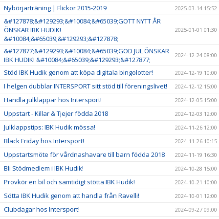
Nybörjarträning | Flickor 2015-2019
2025-03-14 15:52
&#127878;&#129293;&#10084;&#65039;GOTT NYTT ÅR
ÖNSKAR IBK HUDIK!
2025-01-01 01:30
&#10084;&#65039;&#129293;&#127878;
&#127877;&#129293;&#10084;&#65039;GOD JUL ÖNSKAR
2024-12-24 08:00
IBK HUDIK! &#10084;&#65039;&#129293;&#127877;
Stöd IBK Hudik genom att köpa digitala bingolotter!
2024-12-19 10:00
I helgen dubblar INTERSPORT sitt stöd till föreningslivet!
2024-12-12 15:00
Handla julklappar hos Intersport!
2024-12-05 15:00
Uppstart - Killar & Tjejer födda 2018
2024-12-03 12:00
Julklappstips: IBK Hudik mössa!
2024-11-26 12:00
Black Friday hos Intersport!
2024-11-26 10:15
Uppstartsmöte för vårdnashavare till barn födda 2018
2024-11-19 16:30
Bli Stödmedlem i IBK Hudik!
2024-10-28 15:00
Provkör en bil och samtidigt stötta IBK Hudik!
2024-10-21 10:00
Sötta IBK Hudik genom att handla från Ravelli!
2024-10-01 12:00
Clubdagar hos Intersport!
2024-09-27 09:00