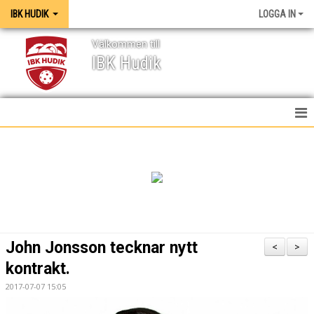
IBK HUDIK
LOGGA IN
Välkommen till
IBK Hudik
IBK HUDIK
NYHETER
VÅRA LAG
KONTAKT
John Jonsson tecknar nytt
<
>
MEDIA / GRAFISK PROFIL
kontrakt.
2017-07-07 15:05
KALENDER