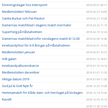
Föreningsdagar hos Intersport!
2019-03-01 09:11
Medlemslotteri februari
2019-02-27 16:09
Samla Burkar och Pet-Flaskor
2019-02-27 15:28
Damernas matchblad i dagens match mot Kalix!
2019-02-23 11:13
Superhelg på Håstaholmen
2019-02-19 12:26
Damernas matchblad inför söndagens match kl 12.00
2019-02-09 12:40
Innebandyfest för 6-9 åringar på Håstaholmen
2019-02-01 13:35
Medlemslotteri januari
2019-02-01 10:31
H/B-galan
2019-01-13 18:07
Innebandyallsvenskan.tv
2019-01-10 14:16
Medlemslotteri december
2019-01-07 11:53
Viktiga datum 2019
2019-01-04 11:30
God Jul & Gott Nytt År
2018-12-23 15:28
Hemmamatch för både dam- och herrlaget på lördagen
2018-12-14 13:42
Ravelli
2018-12-03 10:13
2018-11-28 12:06