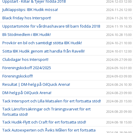
Uppstart - Killar & Tjejer födda 2018
2024-12-03 12:00
Julklappstips: IBK Hudik mössa!
2024-11-26 12:00
Black Friday hos Intersport!
2024-11-26 10:15
Uppstartsmöte för vårdnashavare till barn födda 2018
2024-11-19 16:30
Bli Stödmedlem i IBK Hudik!
2024-10-28 15:00
Provkör en bil och samtidigt stötta IBK Hudik!
2024-10-21 10:00
Sötta IBK Hudik genom att handla från Ravelli!
2024-10-01 12:00
Clubdagar hos Intersport!
2024-09-27 09:00
Föreningskickoff 2024/2025
2024-09-16 01:00
Föreningskickoff!
2024-09-03 09:00
Resultat | DM-helg på OilQuick Arena!
2024-08-26 10:30
DM-helg på OilQuick Arena!
2024-08-23 09:00
Tack Intersport och Lilla Matsalen för ert fortsatta stöd!
2024-08-20 15:00
Tack Länsförsäkringar och Träningsvarvet för ert
2024-08-20 09:00
fortsatta stöd!
Tack Hudik-Flytt och Craft för ert fortsatta stöd!
2024-08-18 15:00
Tack Autoexperten och Åviks Måleri för ert fortsatta
2024-08-18 09:00