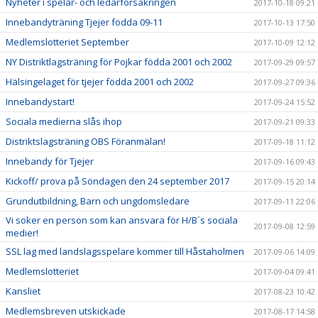
Nyheter i spelar- och ledarförsäkringen
2017-10-18 09:21
Innebandyträning Tjejer födda 09-11
2017-10-13 17:50
Medlemslotteriet September
2017-10-09 12:12
NY Distriktlagsträning för Pojkar födda 2001 och 2002
2017-09-29 09:57
Hälsingelaget för tjejer födda 2001 och 2002
2017-09-27 09:36
Innebandystart!
2017-09-24 15:52
Sociala medierna slås ihop
2017-09-21 09:33
Distriktslagsträning OBS Föranmälan!
2017-09-18 11:12
Innebandy för Tjejer
2017-09-16 09:43
Kickoff/ prova på Söndagen den 24 september 2017
2017-09-15 20:14
Grundutbildning, Barn och ungdomsledare
2017-09-11 22:06
Vi söker en person som kan ansvara för H/B´s sociala
2017-09-08 12:59
medier!
SSL lag med landslagsspelare kommer till Håstaholmen
2017-09-06 14:09
Medlemslotteriet
2017-09-04 09:41
Kansliet
2017-08-23 10:42
Medlemsbreven utskickade
2017-08-17 14:58