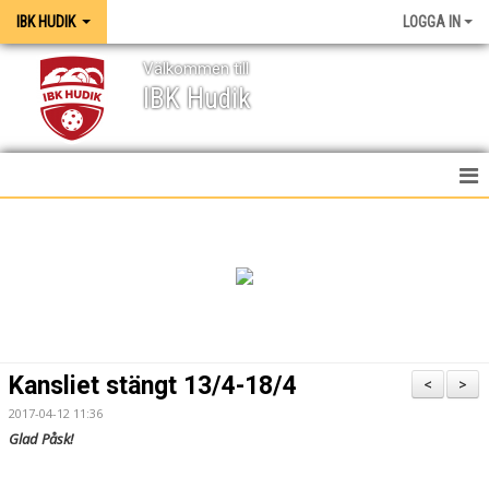
IBK HUDIK
LOGGA IN
Välkommen till
IBK Hudik
IBK HUDIK
NYHETER
VÅRA LAG
KONTAKT
Kansliet stängt 13/4-18/4
<
>
MEDIA / GRAFISK PROFIL
2017-04-12 11:36
Glad Påsk!
KALENDER