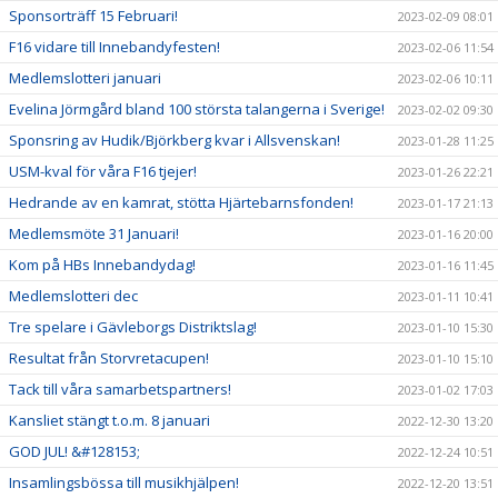
Sponsorträff 15 Februari!
2023-02-09 08:01
F16 vidare till Innebandyfesten!
2023-02-06 11:54
Medlemslotteri januari
2023-02-06 10:11
Evelina Jörmgård bland 100 största talangerna i Sverige!
2023-02-02 09:30
Sponsring av Hudik/Björkberg kvar i Allsvenskan!
2023-01-28 11:25
USM-kval för våra F16 tjejer!
2023-01-26 22:21
Hedrande av en kamrat, stötta Hjärtebarnsfonden!
2023-01-17 21:13
Medlemsmöte 31 Januari!
2023-01-16 20:00
Kom på HBs Innebandydag!
2023-01-16 11:45
Medlemslotteri dec
2023-01-11 10:41
Tre spelare i Gävleborgs Distriktslag!
2023-01-10 15:30
Resultat från Storvretacupen!
2023-01-10 15:10
Tack till våra samarbetspartners!
2023-01-02 17:03
Kansliet stängt t.o.m. 8 januari
2022-12-30 13:20
GOD JUL! &#128153;
2022-12-24 10:51
Insamlingsbössa till musikhjälpen!
2022-12-20 13:51