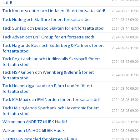
stöd!
Tack Kontorscenter och Lindalen för ert fortsatta stöd!
2024-08-16 15:00
Tack Huddig och Staffare för ert fortsatta stöd!
2024-08-16 09:00
Tack Sunfab och Delsbo Slakteri för ert fortsatta stöd!
2024-08-14 15:00
Tack Adven och ENT Group för ert fortsatta stöd!
2024-08-14 09:00
Tack Haglunds Buss och Söderberg & Partners för ert
2024-08-12 15:00
fortsatta stöd!
Tack Beg. Lastbilar och Hudiksvalls Skrivbyrå för ert
2024-08-12 09:00
fortsatta stöd!
Tack HSP Gripen och Wennberg & Blennå för ert
2024-08-10 15:00
fortsatta stöd!
Tack Holmen Iggesund och Björn Lundén för ert
2024-08-10 09:00
fortsatta stöd!
Tack ICA Maxi och IPM Norden för ert fortsatta stöd!
2024-08-08 15:00
Tack Hälsinglands Sparbank och Hexatronic för ert
2024-08-08 09:00
fortsatta stöd!
Välkommen ANDRITZ till IBK Hudik!
2024-08-06 15:00
Välkommen UNIHOC till IBK Hudik!
2024-08-06 09:00
Grattis Elin Jörmgård för platsen på RIG!
2024-08-02 18:00