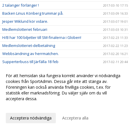
2 talanger förlänger !
2017-03-10 17:15
Backen Linus Könberg trummar på.
2017-03-09 16:33
Jesper Wiklund kör vidare.
2017-03-07 19:01
Medlemslotteriet februari
2017-03-03 10:31
H/B har 100 biljetter till SM-finalerna i Globen!
2017-02-23 11:33
Medlemslotteriet-delbetalning
2017-02-22 11:23
Webbsändning av herrmatchen.
2017-02-20 16:21
Supperterbuss till Järfälla 18 feb
2017-02-11 20:44
Medlemslotteriet januari
2017-02-08 10:30
För att hemsidan ska fungera korrekt använder vi nödvändiga
Sponsorhuset
2017-01-25 09:50
cookies från SportAdmin. Dessa går inte att stänga av.
Newbody
2017-01-23 11:43
Föreningen kan också använda frivilliga cookies, t.ex. för
statistik eller marknadsföring. Du väljer själv om du vill
Medlemslotteriet december
2017-01-11 09:30
acceptera dessa.
Fyra H/B tjejer på distrikts-SM
2017-01-07 10:30
Anpassa dina val
Tre H/B killar på distrikts-SM
2017-01-07 10:21
Acceptera nödvändiga
Acceptera alla
Hudik/Björkberg lånar Andreas Lindqvist från Storvreta
2016-12-28 11:14
God Jul & Gott Nytt År
2016-12-22 09:39