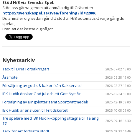
Stöd H/B via Svenska Spel:
DOKUMENT
Stöd oss gärna genom att anmäla dig till Gräsroten
https://svenskaspel.se/svea/forening?id=22006
OM KLUBBEN
Du anmäler dig, sedan går ditt stöd till H/B automatiskt varje gång du
spelar,
MEDLEMSINFORMATION
utan att det kostar dig något.
FÖRSÄKRING
BILJETTINFORMATION
Nyhetsarkiv
MATCHER
Tack till Dina Försäkringar!
2026-07-02 13:00
Årsmöte!
2026-05-28 19:00
BILDER
Försäljning av godis & kakor från Kakservice!
2026-02-27 12:00
IBIS INLOGGNING
IBK Hudik önskar God Jul och ett Gott Nytt År!
2025-12-24 10:00
Försäljning av Bingolotter samt Sporttvättmedel!
2025-12-10 09:00
HALLBOKNING
IBK Hudik är ansluten till Fritidskortet!
2025-10-08 09:00
SPONSORER
Tre spelare med IBK Hudik-koppling uttagna till Talang
2025-09-16 16:30
17!
LIVESÄNDNINGAR / HIGHLIGHTS
Tack för ert fortsatta stöd!
2025-08-25 16:49