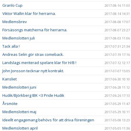
Granlo Cup
2017-08-16 11:03
Viktor Wallin klar för herrarna.
2017-08-14 14:31
Medlemsbrev
2017-08-08 17:07
Försäsongs matcherna för herrarna.
2017-08-07 23:27
Medlemslotteri juli
2017-08-03 11:06
Tack alla !
2017-07-31 21:34
Andreas Selin gör strax comeback.
2017-07-19 17:16
Landslags meriterad spelare klar för H/B !
2017-07-12 12:17
John Jonsson tecknar nytt kontrakt.
2017-07-07 15:05
Kansliet
2017-06-30 10:10
Medlemslotteri juni
2017-06-28 11:12
Hudik/Björkberg IBK <3 Pride Hudik
2017-06-26 17:13
Årsmöte
2017-05-29 11:47
Medlemslotteri maj
2017-05-29 10:11
Ideellt engagemang behövs för att driva föreningen
2017-05-08 13:23
Medlemslotteri april
2017-05-05 11:36