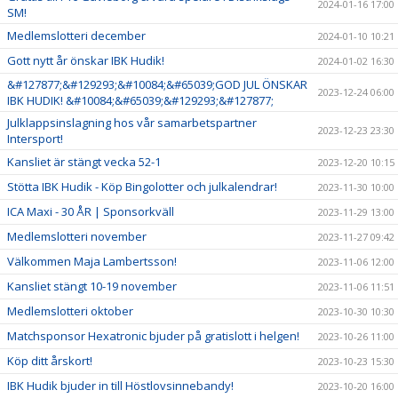
2024-01-16 17:00
SM!
Medlemslotteri december
2024-01-10 10:21
Gott nytt år önskar IBK Hudik!
2024-01-02 16:30
&#127877;&#129293;&#10084;&#65039;GOD JUL ÖNSKAR
2023-12-24 06:00
IBK HUDIK! &#10084;&#65039;&#129293;&#127877;
Julklappsinslagning hos vår samarbetspartner
2023-12-23 23:30
Intersport!
Kansliet är stängt vecka 52-1
2023-12-20 10:15
Stötta IBK Hudik - Köp Bingolotter och julkalendrar!
2023-11-30 10:00
ICA Maxi - 30 ÅR | Sponsorkväll
2023-11-29 13:00
Medlemslotteri november
2023-11-27 09:42
Välkommen Maja Lambertsson!
2023-11-06 12:00
Kansliet stängt 10-19 november
2023-11-06 11:51
Medlemslotteri oktober
2023-10-30 10:30
Matchsponsor Hexatronic bjuder på gratislott i helgen!
2023-10-26 11:00
Köp ditt årskort!
2023-10-23 15:30
IBK Hudik bjuder in till Höstlovsinnebandy!
2023-10-20 16:00