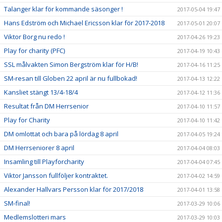
Talanger klar för kommande säsonger !
2017-05-04 19:47
Hans Edström och Michael Ericsson klar för 2017-2018
2017-05-01 20:07
Viktor Borg nu redo !
2017-04-26 19:23
Play for charity (PFC)
2017-04-19 10:43
SSL målvakten Simon Bergström klar för H/B!
2017-04-16 11:25
SM-resan till Globen 22 april är nu fullbokad!
2017-04-13 12:22
Kansliet stängt 13/4-18/4
2017-04-12 11:36
Resultat från DM Herrsenior
2017-04-10 11:57
Play for Charity
2017-04-10 11:42
DM omlottat och bara på lördag 8 april
2017-04-05 19:24
DM Herrseniorer 8 april
2017-04-04 08:03
Insamling till Playforcharity
2017-04-04 07:45
Viktor Jansson fullföljer kontraktet.
2017-04-02 14:59
Alexander Hallvars Persson klar för 2017/2018
2017-04-01 13:58
SM-final!
2017-03-29 10:06
Medlemslotteri mars
2017-03-29 10:03