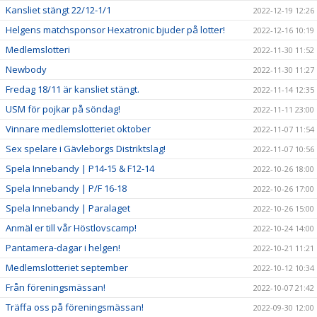
Kansliet stängt 22/12-1/1
2022-12-19 12:26
Helgens matchsponsor Hexatronic bjuder på lotter!
2022-12-16 10:19
Medlemslotteri
2022-11-30 11:52
Newbody
2022-11-30 11:27
Fredag 18/11 är kansliet stängt.
2022-11-14 12:35
USM för pojkar på söndag!
2022-11-11 23:00
Vinnare medlemslotteriet oktober
2022-11-07 11:54
Sex spelare i Gävleborgs Distriktslag!
2022-11-07 10:56
Spela Innebandy | P14-15 & F12-14
2022-10-26 18:00
Spela Innebandy | P/F 16-18
2022-10-26 17:00
Spela Innebandy | Paralaget
2022-10-26 15:00
Anmäl er till vår Höstlovscamp!
2022-10-24 14:00
Pantamera-dagar i helgen!
2022-10-21 11:21
Medlemslotteriet september
2022-10-12 10:34
Från föreningsmässan!
2022-10-07 21:42
Träffa oss på föreningsmässan!
2022-09-30 12:00