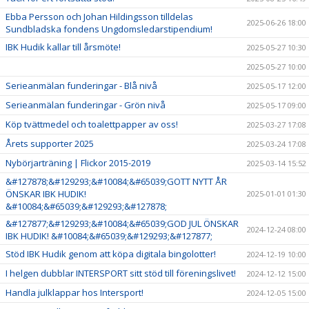
Ebba Persson och Johan Hildingsson tilldelas
2025-06-26 18:00
Sundbladska fondens Ungdomsledarstipendium!
IBK Hudik kallar till årsmöte!
2025-05-27 10:30
2025-05-27 10:00
Serieanmälan funderingar - Blå nivå
2025-05-17 12:00
Serieanmälan funderingar - Grön nivå
2025-05-17 09:00
Köp tvättmedel och toalettpapper av oss!
2025-03-27 17:08
Årets supporter 2025
2025-03-24 17:08
Nybörjarträning | Flickor 2015-2019
2025-03-14 15:52
&#127878;&#129293;&#10084;&#65039;GOTT NYTT ÅR
ÖNSKAR IBK HUDIK!
2025-01-01 01:30
&#10084;&#65039;&#129293;&#127878;
&#127877;&#129293;&#10084;&#65039;GOD JUL ÖNSKAR
2024-12-24 08:00
IBK HUDIK! &#10084;&#65039;&#129293;&#127877;
Stöd IBK Hudik genom att köpa digitala bingolotter!
2024-12-19 10:00
I helgen dubblar INTERSPORT sitt stöd till föreningslivet!
2024-12-12 15:00
Handla julklappar hos Intersport!
2024-12-05 15:00