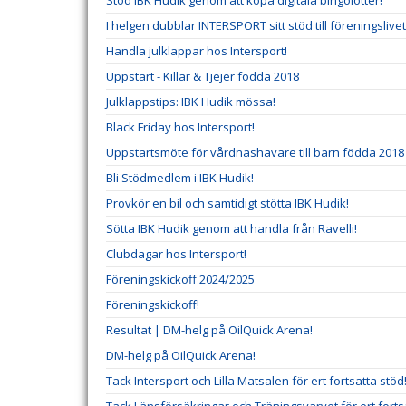
Stöd IBK Hudik genom att köpa digitala bingolotter!
I helgen dubblar INTERSPORT sitt stöd till föreningslivet
Handla julklappar hos Intersport!
Uppstart - Killar & Tjejer födda 2018
Julklappstips: IBK Hudik mössa!
Black Friday hos Intersport!
Uppstartsmöte för vårdnashavare till barn födda 2018
Bli Stödmedlem i IBK Hudik!
Provkör en bil och samtidigt stötta IBK Hudik!
Sötta IBK Hudik genom att handla från Ravelli!
Clubdagar hos Intersport!
Föreningskickoff 2024/2025
Föreningskickoff!
Resultat | DM-helg på OilQuick Arena!
DM-helg på OilQuick Arena!
Tack Intersport och Lilla Matsalen för ert fortsatta stöd