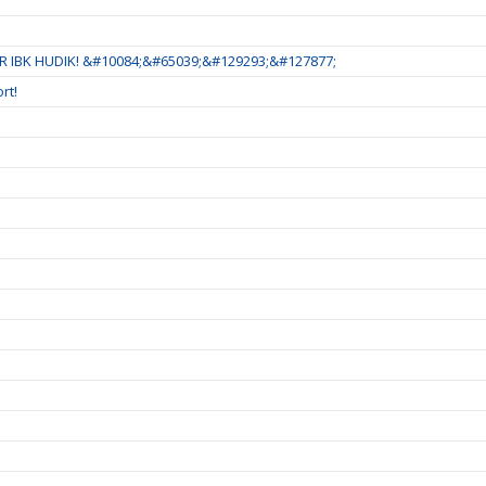
 IBK HUDIK! &#10084;&#65039;&#129293;&#127877;
rt!