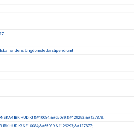
17!
ladska fondens Ungdomsledarstipendium!
NSKAR IBK HUDIK! &#10084;&#65039;&#129293;&#127878;
 IBK HUDIK! &#10084;&#65039;&#129293;&#127877;