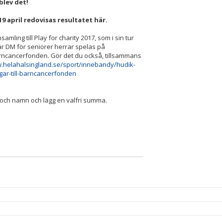
blev det!
9 april redovisas resultatet här.
mling till Play for charity 2017, som i sin tur
är DM för seniorer herrar spelas på
Barncancerfonden. Gör det du också, tillsammans
w.helahalsingland.se/sport/innebandy/hudik-
ar-till-barncancerfonden
och namn och lägg en valfri summa.