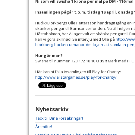
Ni som vill swisha 1 krona per mål på DM - 116 mål 
Insamlingen pågår t.o.m. tisdag 18 april, onsdag 1
Hudik/Björkbergs Olle Pettersson har dragit igång en insa
skänker pengar till Barncancerfonden. Nu till helgen n
Håstaholmen, har A-laget valt att skänka pengar till 
kan vi göra skillnad! Se intervju med Olle på
http://ww
bjorkberg-backen-utmanar-dm-lagen-att-samla-in-peng
Hur gör man?
Swisha till nummer: 123 172 18 10
OBS!!
Märk med PFC 
Här kan ni följa insamlingen till Play for Charity:
http://www.allstargames.se/play-for-charity/
Nyhetsarkiv
Tack till Dina Försäkringar!
Årsmöte!