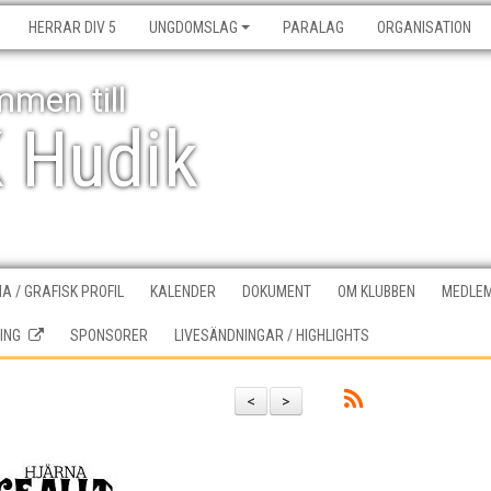
HERRAR DIV 5
UNGDOMSLAG
PARALAG
ORGANISATION
men till
K Hudik
A / GRAFISK PROFIL
KALENDER
DOKUMENT
OM KLUBBEN
MEDLEM
ING
SPONSORER
LIVESÄNDNINGAR / HIGHLIGHTS
<
>