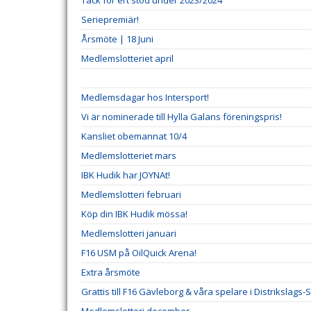
Tack för ert stöd under 2023/2024
Seriepremiär!
Årsmöte | 18 Juni
Medlemslotteriet april
Medlemsdagar hos Intersport!
Vi är nominerade till Hylla Galans föreningspris!
Kansliet obemannat 10/4
Medlemslotteriet mars
IBK Hudik har JOYNAt!
Medlemslotteri februari
Köp din IBK Hudik mössa!
Medlemslotteri januari
F16 USM på OilQuick Arena!
Extra årsmöte
Grattis till F16 Gävleborg & våra spelare i Distrikslags-