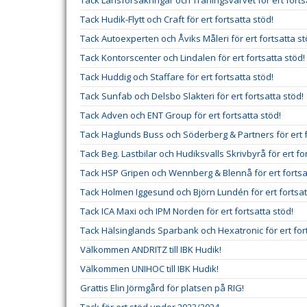
Tack Länsförsäkringar och Träningsvarvet för ert forts
Tack Hudik-Flytt och Craft för ert fortsatta stöd!
Tack Autoexperten och Åviks Måleri för ert fortsatta st
Tack Kontorscenter och Lindalen för ert fortsatta stöd!
Tack Huddig och Staffare för ert fortsatta stöd!
Tack Sunfab och Delsbo Slakteri för ert fortsatta stöd!
Tack Adven och ENT Group för ert fortsatta stöd!
Tack Haglunds Buss och Söderberg & Partners för ert f
Tack Beg. Lastbilar och Hudiksvalls Skrivbyrå för ert fo
Tack HSP Gripen och Wennberg & Blennå för ert fortsa
Tack Holmen Iggesund och Björn Lundén för ert fortsat
Tack ICA Maxi och IPM Norden för ert fortsatta stöd!
Tack Hälsinglands Sparbank och Hexatronic för ert fort
Välkommen ANDRITZ till IBK Hudik!
Välkommen UNIHOC till IBK Hudik!
Grattis Elin Jörmgård för platsen på RIG!