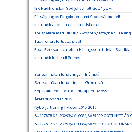
Försäljning av godis & kakor från Kakservice!
IBK Hudik önskar God Jul och ett Gott Nytt År!
Försäljning av Bingolotter samt Sporttvättmedel!
IBK Hudik är ansluten till Fritidskortet!
Tre spelare med IBK Hudik-koppling uttagna till Talang 
Tack för ert fortsatta stöd!
Ebba Persson och Johan Hildingsson tilldelas Sundb
IBK Hudik kallar till årsmöte!
Serieanmälan funderingar - Blå nivå
Serieanmälan funderingar - Grön nivå
Köp tvättmedel och toalettpapper av oss!
Årets supporter 2025
Nybörjarträning | Flickor 2015-2019
&#127878;&#129293;&#10084;&#65039;GOTT NYTT ÅR Ö
&#127877;&#129293;&#10084;&#65039;GOD JUL ÖNSKAR