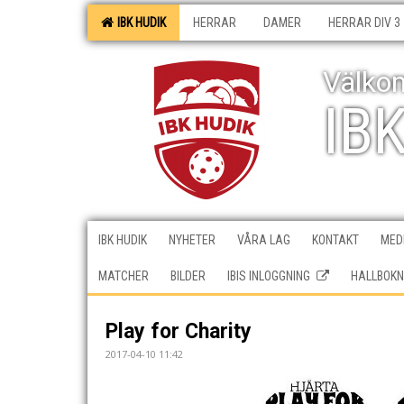
IBK HUDIK
HERRAR
DAMER
HERRAR DIV 3
Välkom
IB
IBK HUDIK
NYHETER
VÅRA LAG
KONTAKT
MEDI
MATCHER
BILDER
IBIS INLOGGNING
HALLBOKN
Play for Charity
2017-04-10 11:42