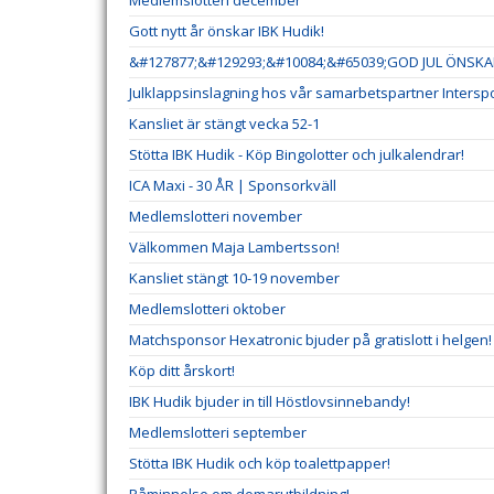
Medlemslotteri december
Gott nytt år önskar IBK Hudik!
&#127877;&#129293;&#10084;&#65039;GOD JUL ÖNSKAR
Julklappsinslagning hos vår samarbetspartner Interspo
Kansliet är stängt vecka 52-1
Stötta IBK Hudik - Köp Bingolotter och julkalendrar!
ICA Maxi - 30 ÅR | Sponsorkväll
Medlemslotteri november
Välkommen Maja Lambertsson!
Kansliet stängt 10-19 november
Medlemslotteri oktober
Matchsponsor Hexatronic bjuder på gratislott i helgen!
Köp ditt årskort!
IBK Hudik bjuder in till Höstlovsinnebandy!
Medlemslotteri september
Stötta IBK Hudik och köp toalettpapper!