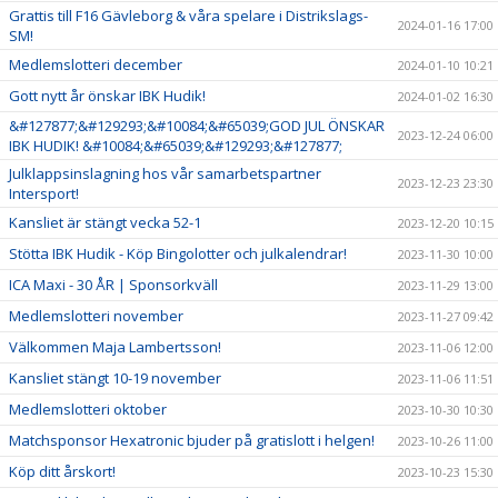
Grattis till F16 Gävleborg & våra spelare i Distrikslags-
2024-01-16 17:00
SM!
Medlemslotteri december
2024-01-10 10:21
Gott nytt år önskar IBK Hudik!
2024-01-02 16:30
&#127877;&#129293;&#10084;&#65039;GOD JUL ÖNSKAR
2023-12-24 06:00
IBK HUDIK! &#10084;&#65039;&#129293;&#127877;
Julklappsinslagning hos vår samarbetspartner
2023-12-23 23:30
Intersport!
Kansliet är stängt vecka 52-1
2023-12-20 10:15
Stötta IBK Hudik - Köp Bingolotter och julkalendrar!
2023-11-30 10:00
ICA Maxi - 30 ÅR | Sponsorkväll
2023-11-29 13:00
Medlemslotteri november
2023-11-27 09:42
Välkommen Maja Lambertsson!
2023-11-06 12:00
Kansliet stängt 10-19 november
2023-11-06 11:51
Medlemslotteri oktober
2023-10-30 10:30
Matchsponsor Hexatronic bjuder på gratislott i helgen!
2023-10-26 11:00
Köp ditt årskort!
2023-10-23 15:30