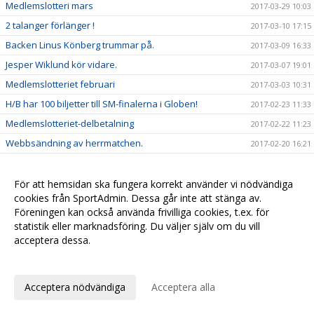
Medlemslotteri mars
2017-03-29 10:03
2 talanger förlänger !
2017-03-10 17:15
Backen Linus Könberg trummar på.
2017-03-09 16:33
Jesper Wiklund kör vidare.
2017-03-07 19:01
Medlemslotteriet februari
2017-03-03 10:31
H/B har 100 biljetter till SM-finalerna i Globen!
2017-02-23 11:33
Medlemslotteriet-delbetalning
2017-02-22 11:23
Webbsändning av herrmatchen.
2017-02-20 16:21
Supperterbuss till Järfälla 18 feb
2017-02-11 20:44
Medlemslotteriet januari
För att hemsidan ska fungera korrekt använder vi nödvändiga
2017-02-08 10:30
cookies från SportAdmin. Dessa går inte att stänga av.
Sponsorhuset
2017-01-25 09:50
Föreningen kan också använda frivilliga cookies, t.ex. för
Newbody
2017-01-23 11:43
statistik eller marknadsföring. Du väljer själv om du vill
acceptera dessa.
Medlemslotteriet december
2017-01-11 09:30
Anpassa dina val
Fyra H/B tjejer på distrikts-SM
2017-01-07 10:30
Tre H/B killar på distrikts-SM
2017-01-07 10:21
Acceptera nödvändiga
Acceptera alla
Hudik/Björkberg lånar Andreas Lindqvist från Storvreta
2016-12-28 11:14