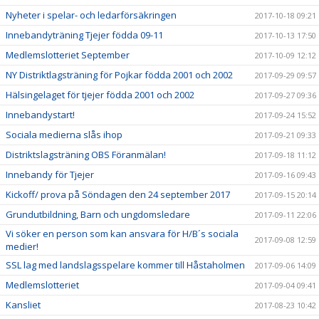
Nyheter i spelar- och ledarförsäkringen
2017-10-18 09:21
Innebandyträning Tjejer födda 09-11
2017-10-13 17:50
Medlemslotteriet September
2017-10-09 12:12
NY Distriktlagsträning för Pojkar födda 2001 och 2002
2017-09-29 09:57
Hälsingelaget för tjejer födda 2001 och 2002
2017-09-27 09:36
Innebandystart!
2017-09-24 15:52
Sociala medierna slås ihop
2017-09-21 09:33
Distriktslagsträning OBS Föranmälan!
2017-09-18 11:12
Innebandy för Tjejer
2017-09-16 09:43
Kickoff/ prova på Söndagen den 24 september 2017
2017-09-15 20:14
Grundutbildning, Barn och ungdomsledare
2017-09-11 22:06
Vi söker en person som kan ansvara för H/B´s sociala
2017-09-08 12:59
medier!
SSL lag med landslagsspelare kommer till Håstaholmen
2017-09-06 14:09
Medlemslotteriet
2017-09-04 09:41
Kansliet
2017-08-23 10:42