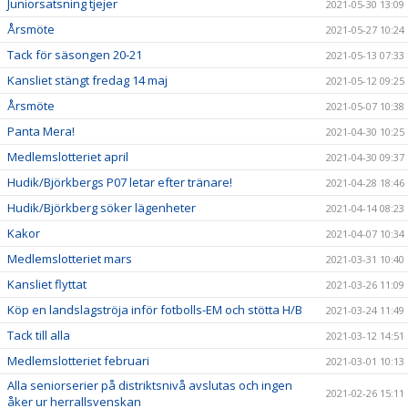
Juniorsatsning tjejer
2021-05-30 13:09
Årsmöte
2021-05-27 10:24
Tack för säsongen 20-21
2021-05-13 07:33
Kansliet stängt fredag 14 maj
2021-05-12 09:25
Årsmöte
2021-05-07 10:38
Panta Mera!
2021-04-30 10:25
Medlemslotteriet april
2021-04-30 09:37
Hudik/Björkbergs P07 letar efter tränare!
2021-04-28 18:46
Hudik/Björkberg söker lägenheter
2021-04-14 08:23
Kakor
2021-04-07 10:34
Medlemslotteriet mars
2021-03-31 10:40
Kansliet flyttat
2021-03-26 11:09
Köp en landslagströja inför fotbolls-EM och stötta H/B
2021-03-24 11:49
Tack till alla
2021-03-12 14:51
Medlemslotteriet februari
2021-03-01 10:13
Alla seniorserier på distriktsnivå avslutas och ingen
2021-02-26 15:11
åker ur herrallsvenskan