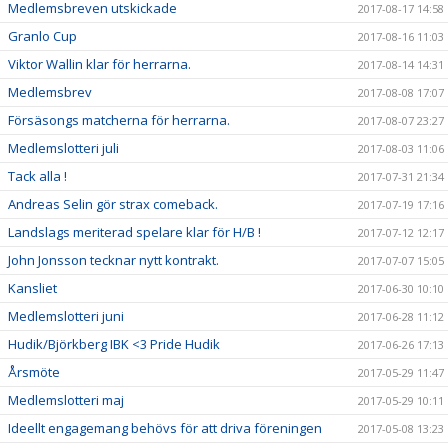
Medlemsbreven utskickade
2017-08-17 14:58
Granlo Cup
2017-08-16 11:03
Viktor Wallin klar för herrarna.
2017-08-14 14:31
Medlemsbrev
2017-08-08 17:07
Försäsongs matcherna för herrarna.
2017-08-07 23:27
Medlemslotteri juli
2017-08-03 11:06
Tack alla !
2017-07-31 21:34
Andreas Selin gör strax comeback.
2017-07-19 17:16
Landslags meriterad spelare klar för H/B !
2017-07-12 12:17
John Jonsson tecknar nytt kontrakt.
2017-07-07 15:05
Kansliet
2017-06-30 10:10
Medlemslotteri juni
2017-06-28 11:12
Hudik/Björkberg IBK <3 Pride Hudik
2017-06-26 17:13
Årsmöte
2017-05-29 11:47
Medlemslotteri maj
2017-05-29 10:11
Ideellt engagemang behövs för att driva föreningen
2017-05-08 13:23