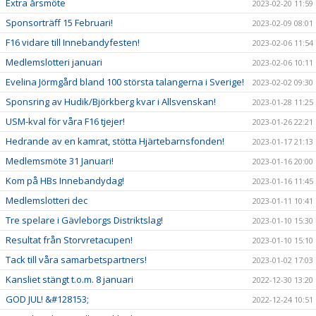
Extra årsmöte
2023-02-20 11:59
Sponsorträff 15 Februari!
2023-02-09 08:01
F16 vidare till Innebandyfesten!
2023-02-06 11:54
Medlemslotteri januari
2023-02-06 10:11
Evelina Jörmgård bland 100 största talangerna i Sverige!
2023-02-02 09:30
Sponsring av Hudik/Björkberg kvar i Allsvenskan!
2023-01-28 11:25
USM-kval för våra F16 tjejer!
2023-01-26 22:21
Hedrande av en kamrat, stötta Hjärtebarnsfonden!
2023-01-17 21:13
Medlemsmöte 31 Januari!
2023-01-16 20:00
Kom på HBs Innebandydag!
2023-01-16 11:45
Medlemslotteri dec
2023-01-11 10:41
Tre spelare i Gävleborgs Distriktslag!
2023-01-10 15:30
Resultat från Storvretacupen!
2023-01-10 15:10
Tack till våra samarbetspartners!
2023-01-02 17:03
Kansliet stängt t.o.m. 8 januari
2022-12-30 13:20
GOD JUL! &#128153;
2022-12-24 10:51