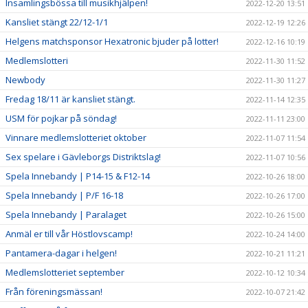
Insamlingsbössa till musikhjälpen!
2022-12-20 13:51
Kansliet stängt 22/12-1/1
2022-12-19 12:26
Helgens matchsponsor Hexatronic bjuder på lotter!
2022-12-16 10:19
Medlemslotteri
2022-11-30 11:52
Newbody
2022-11-30 11:27
Fredag 18/11 är kansliet stängt.
2022-11-14 12:35
USM för pojkar på söndag!
2022-11-11 23:00
Vinnare medlemslotteriet oktober
2022-11-07 11:54
Sex spelare i Gävleborgs Distriktslag!
2022-11-07 10:56
Spela Innebandy | P14-15 & F12-14
2022-10-26 18:00
Spela Innebandy | P/F 16-18
2022-10-26 17:00
Spela Innebandy | Paralaget
2022-10-26 15:00
Anmäl er till vår Höstlovscamp!
2022-10-24 14:00
Pantamera-dagar i helgen!
2022-10-21 11:21
Medlemslotteriet september
2022-10-12 10:34
Från föreningsmässan!
2022-10-07 21:42