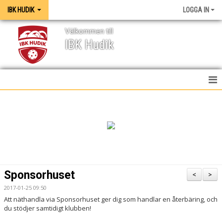
IBK HUDIK
LOGGA IN
Välkommen till
IBK Hudik
IBK HUDIK
NYHETER
VÅRA LAG
KONTAKT
Sponsorhuset
<
>
MEDIA / GRAFISK PROFIL
2017-01-25 09:50
Att näthandla via Sponsorhuset ger dig som handlar en återbäring, och
KALENDER
du stödjer samtidigt klubben!