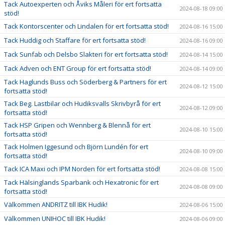
Tack Autoexperten och Åviks Måleri för ert fortsatta
2024-08-18 09:00
stöd!
Tack Kontorscenter och Lindalen för ert fortsatta stöd!
2024-08-16 15:00
Tack Huddig och Staffare för ert fortsatta stöd!
2024-08-16 09:00
Tack Sunfab och Delsbo Slakteri för ert fortsatta stöd!
2024-08-14 15:00
Tack Adven och ENT Group för ert fortsatta stöd!
2024-08-14 09:00
Tack Haglunds Buss och Söderberg & Partners för ert
2024-08-12 15:00
fortsatta stöd!
Tack Beg. Lastbilar och Hudiksvalls Skrivbyrå för ert
2024-08-12 09:00
fortsatta stöd!
Tack HSP Gripen och Wennberg & Blennå för ert
2024-08-10 15:00
fortsatta stöd!
Tack Holmen Iggesund och Björn Lundén för ert
2024-08-10 09:00
fortsatta stöd!
Tack ICA Maxi och IPM Norden för ert fortsatta stöd!
2024-08-08 15:00
Tack Hälsinglands Sparbank och Hexatronic för ert
2024-08-08 09:00
fortsatta stöd!
Välkommen ANDRITZ till IBK Hudik!
2024-08-06 15:00
Välkommen UNIHOC till IBK Hudik!
2024-08-06 09:00