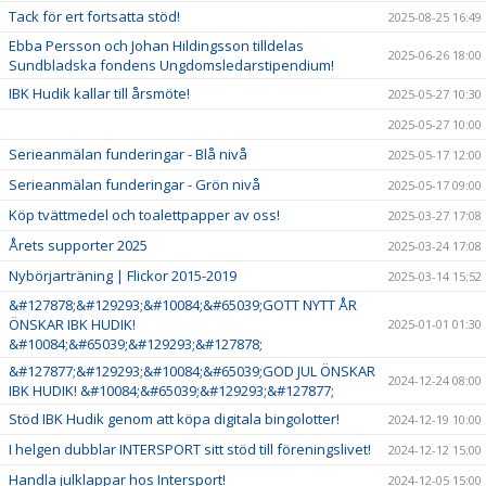
Tack för ert fortsatta stöd!
2025-08-25 16:49
Ebba Persson och Johan Hildingsson tilldelas
2025-06-26 18:00
Sundbladska fondens Ungdomsledarstipendium!
IBK Hudik kallar till årsmöte!
2025-05-27 10:30
2025-05-27 10:00
Serieanmälan funderingar - Blå nivå
2025-05-17 12:00
Serieanmälan funderingar - Grön nivå
2025-05-17 09:00
Köp tvättmedel och toalettpapper av oss!
2025-03-27 17:08
Årets supporter 2025
2025-03-24 17:08
Nybörjarträning | Flickor 2015-2019
2025-03-14 15:52
&#127878;&#129293;&#10084;&#65039;GOTT NYTT ÅR
ÖNSKAR IBK HUDIK!
2025-01-01 01:30
&#10084;&#65039;&#129293;&#127878;
&#127877;&#129293;&#10084;&#65039;GOD JUL ÖNSKAR
2024-12-24 08:00
IBK HUDIK! &#10084;&#65039;&#129293;&#127877;
Stöd IBK Hudik genom att köpa digitala bingolotter!
2024-12-19 10:00
I helgen dubblar INTERSPORT sitt stöd till föreningslivet!
2024-12-12 15:00
Handla julklappar hos Intersport!
2024-12-05 15:00