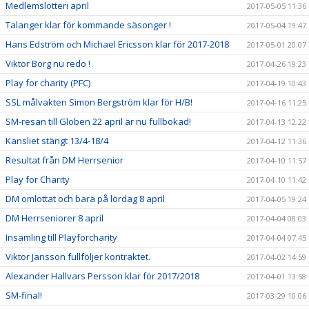
Medlemslotteri april
2017-05-05 11:36
Talanger klar för kommande säsonger !
2017-05-04 19:47
Hans Edström och Michael Ericsson klar för 2017-2018
2017-05-01 20:07
Viktor Borg nu redo !
2017-04-26 19:23
Play for charity (PFC)
2017-04-19 10:43
SSL målvakten Simon Bergström klar för H/B!
2017-04-16 11:25
SM-resan till Globen 22 april är nu fullbokad!
2017-04-13 12:22
Kansliet stängt 13/4-18/4
2017-04-12 11:36
Resultat från DM Herrsenior
2017-04-10 11:57
Play for Charity
2017-04-10 11:42
DM omlottat och bara på lördag 8 april
2017-04-05 19:24
DM Herrseniorer 8 april
2017-04-04 08:03
Insamling till Playforcharity
2017-04-04 07:45
Viktor Jansson fullföljer kontraktet.
2017-04-02 14:59
Alexander Hallvars Persson klar för 2017/2018
2017-04-01 13:58
SM-final!
2017-03-29 10:06