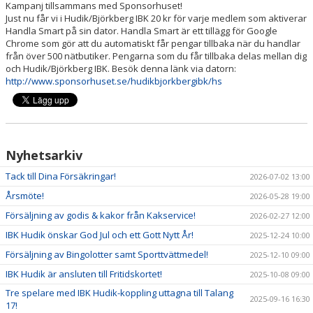
Kampanj tillsammans med Sponsorhuset!
DOKUMENT
Just nu får vi i Hudik/Björkberg IBK 20 kr för varje medlem som aktiverar
Handla Smart på sin dator. Handla Smart är ett tillägg för Google
OM KLUBBEN
Chrome som gör att du automatiskt får pengar tillbaka när du handlar
från över 500 nätbutiker. Pengarna som du får tillbaka delas mellan dig
MEDLEMSINFORMATION
och Hudik/Björkberg IBK. Besök denna länk via datorn:
http://www.sponsorhuset.se/hudikbjorkbergibk/hs
FÖRSÄKRING
BILJETTINFORMATION
Nyhetsarkiv
MATCHER
Tack till Dina Försäkringar!
2026-07-02 13:00
BILDER
Årsmöte!
2026-05-28 19:00
Försäljning av godis & kakor från Kakservice!
2026-02-27 12:00
IBIS INLOGGNING
IBK Hudik önskar God Jul och ett Gott Nytt År!
2025-12-24 10:00
HALLBOKNING
Försäljning av Bingolotter samt Sporttvättmedel!
2025-12-10 09:00
IBK Hudik är ansluten till Fritidskortet!
2025-10-08 09:00
SPONSORER
Tre spelare med IBK Hudik-koppling uttagna till Talang
2025-09-16 16:30
17!
LIVESÄNDNINGAR / HIGHLIGHTS