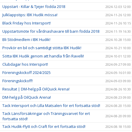
Uppstart - Killar & Tjejer födda 2018
2024-12-03 12:00
Julklappstips: IBK Hudik mössa!
2024-11-26 12:00
Black Friday hos Intersport!
2024-11-26 10:15
Uppstartsmöte för vårdnashavare till barn födda 2018
2024-11-19 16:30
Bli Stödmedlem i IBK Hudik!
2024-10-28 15:00
Provkör en bil och samtidigt stötta IBK Hudik!
2024-10-21 10:00
Sötta IBK Hudik genom att handla från Ravelli!
2024-10-01 12:00
Clubdagar hos Intersport!
2024-09-27 09:00
Föreningskickoff 2024/2025
2024-09-16 01:00
Föreningskickoff!
2024-09-03 09:00
Resultat | DM-helg på OilQuick Arena!
2024-08-26 10:30
DM-helg på OilQuick Arena!
2024-08-23 09:00
Tack Intersport och Lilla Matsalen för ert fortsatta stöd!
2024-08-20 15:00
Tack Länsförsäkringar och Träningsvarvet för ert
2024-08-20 09:00
fortsatta stöd!
Tack Hudik-Flytt och Craft för ert fortsatta stöd!
2024-08-18 15:00