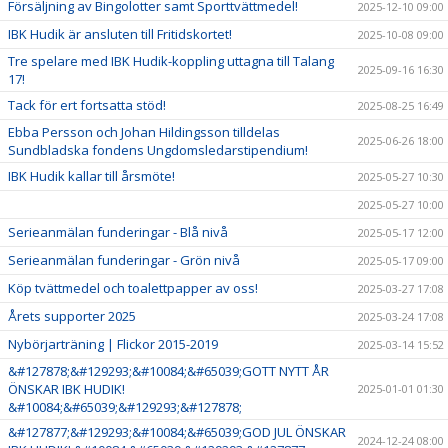
Försäljning av Bingolotter samt Sporttvättmedel!
2025-12-10 09:00
IBK Hudik är ansluten till Fritidskortet!
2025-10-08 09:00
Tre spelare med IBK Hudik-koppling uttagna till Talang
2025-09-16 16:30
17!
Tack för ert fortsatta stöd!
2025-08-25 16:49
Ebba Persson och Johan Hildingsson tilldelas
2025-06-26 18:00
Sundbladska fondens Ungdomsledarstipendium!
IBK Hudik kallar till årsmöte!
2025-05-27 10:30
2025-05-27 10:00
Serieanmälan funderingar - Blå nivå
2025-05-17 12:00
Serieanmälan funderingar - Grön nivå
2025-05-17 09:00
Köp tvättmedel och toalettpapper av oss!
2025-03-27 17:08
Årets supporter 2025
2025-03-24 17:08
Nybörjarträning | Flickor 2015-2019
2025-03-14 15:52
&#127878;&#129293;&#10084;&#65039;GOTT NYTT ÅR
ÖNSKAR IBK HUDIK!
2025-01-01 01:30
&#10084;&#65039;&#129293;&#127878;
&#127877;&#129293;&#10084;&#65039;GOD JUL ÖNSKAR
2024-12-24 08:00