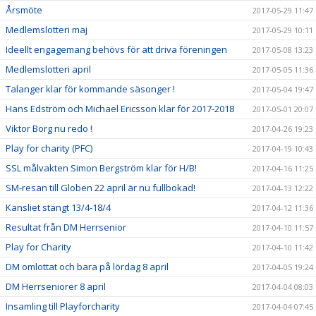
Årsmöte
2017-05-29 11:47
Medlemslotteri maj
2017-05-29 10:11
Ideellt engagemang behövs för att driva föreningen
2017-05-08 13:23
Medlemslotteri april
2017-05-05 11:36
Talanger klar för kommande säsonger !
2017-05-04 19:47
Hans Edström och Michael Ericsson klar för 2017-2018
2017-05-01 20:07
Viktor Borg nu redo !
2017-04-26 19:23
Play for charity (PFC)
2017-04-19 10:43
SSL målvakten Simon Bergström klar för H/B!
2017-04-16 11:25
SM-resan till Globen 22 april är nu fullbokad!
2017-04-13 12:22
Kansliet stängt 13/4-18/4
2017-04-12 11:36
Resultat från DM Herrsenior
2017-04-10 11:57
Play for Charity
2017-04-10 11:42
DM omlottat och bara på lördag 8 april
2017-04-05 19:24
DM Herrseniorer 8 april
2017-04-04 08:03
Insamling till Playforcharity
2017-04-04 07:45