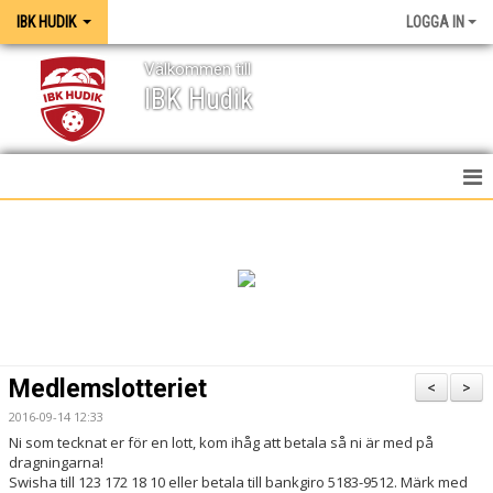
IBK HUDIK
LOGGA IN
Välkommen till
IBK Hudik
IBK HUDIK
NYHETER
VÅRA LAG
KONTAKT
Medlemslotteriet
<
>
MEDIA / GRAFISK PROFIL
2016-09-14 12:33
Ni som tecknat er för en lott, kom ihåg att betala så ni är med på
KALENDER
dragningarna!
Swisha till 123 172 18 10 eller betala till bankgiro 5183-9512. Märk med