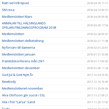
Rätt rad H/B-tipset
2018-04-18 11:11
SM-resa
2018-04-16 09:57
Medlemslotteri Mars
2018-04-09 09:50
ANMÄLAN TILL HÄLSINGLANDS
2018-03-28 17:36
SPELARUTBILDNINGSPROGRAM 2018!
Medlemslotteri
2018-02-28 09:47
Medlemslotteri-delbetalning
2018-02-21 11:48
Nyförvärv till damerna
2018-02-01 23:01
Medlemslotteri januari
2018-01-31 10:08
Framtidskonferens mån 29/1
2018-01-17 09:30
Medlemslotteri december
2018-01-08 11:54
God Jul & Gott Nytt År
2017-12-24 10:45
Newbody
2017-12-16 10:49
Medlemslotteriet november
2017-11-29 09:59
Alva Olofsson gör succé i SSL
2017-11-21 08:21
Vila i frid "Larsa" Sand
2017-11-20 17:42
Tack!
2017-11-20 11:20