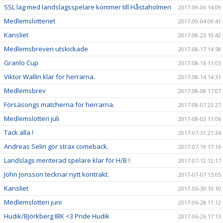
SSL lag med landslagsspelare kommer till Håstaholmen
2017-09-06 14:09
Medlemslotteriet
2017-09-04 09:41
Kansliet
2017-08-23 10:42
Medlemsbreven utskickade
2017-08-17 14:58
Granlo Cup
2017-08-16 11:03
Viktor Wallin klar för herrarna.
2017-08-14 14:31
Medlemsbrev
2017-08-08 17:07
Försäsongs matcherna för herrarna.
2017-08-07 23:27
Medlemslotteri juli
2017-08-03 11:06
Tack alla !
2017-07-31 21:34
Andreas Selin gör strax comeback.
2017-07-19 17:16
Landslags meriterad spelare klar för H/B !
2017-07-12 12:17
John Jonsson tecknar nytt kontrakt.
2017-07-07 15:05
Kansliet
2017-06-30 10:10
Medlemslotteri juni
2017-06-28 11:12
Hudik/Björkberg IBK <3 Pride Hudik
2017-06-26 17:13