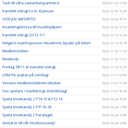
Tack till våra samarbetspartners!
2023-01-02 17:03
Kansliet stängt t.o.m. 8 januari
2022-12-30 13:20
GOD JUL! &#128153;
2022-12-24 10:51
Insamlingsbössa till musikhjälpen!
2022-12-20 13:51
Kansliet stängt 22/12-1/1
2022-12-19 12:26
Helgens matchsponsor Hexatronic bjuder på lotter!
2022-12-16 10:19
Medlemslotteri
2022-11-30 11:52
Newbody
2022-11-30 11:27
Fredag 18/11 är kansliet stängt.
2022-11-14 12:35
USM för pojkar på söndag!
2022-11-11 23:00
Vinnare medlemslotteriet oktober
2022-11-07 11:54
Sex spelare i Gävleborgs Distriktslag!
2022-11-07 10:56
Spela Innebandy | P14-15 & F12-14
2022-10-26 18:00
Spela Innebandy | P/F 16-18
2022-10-26 17:00
Spela Innebandy | Paralaget
2022-10-26 15:00
Anmäl er till vår Höstlovscamp!
2022-10-24 14:00