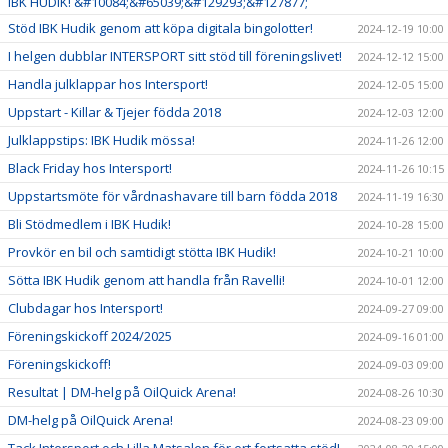
IBK HUDIK! &#10084;&#65039;&#129293;&#127877;
Stöd IBK Hudik genom att köpa digitala bingolotter!
2024-12-19 10:00
I helgen dubblar INTERSPORT sitt stöd till föreningslivet!
2024-12-12 15:00
Handla julklappar hos Intersport!
2024-12-05 15:00
Uppstart - Killar & Tjejer födda 2018
2024-12-03 12:00
Julklappstips: IBK Hudik mössa!
2024-11-26 12:00
Black Friday hos Intersport!
2024-11-26 10:15
Uppstartsmöte för vårdnashavare till barn födda 2018
2024-11-19 16:30
Bli Stödmedlem i IBK Hudik!
2024-10-28 15:00
Provkör en bil och samtidigt stötta IBK Hudik!
2024-10-21 10:00
Sötta IBK Hudik genom att handla från Ravelli!
2024-10-01 12:00
Clubdagar hos Intersport!
2024-09-27 09:00
Föreningskickoff 2024/2025
2024-09-16 01:00
Föreningskickoff!
2024-09-03 09:00
Resultat | DM-helg på OilQuick Arena!
2024-08-26 10:30
DM-helg på OilQuick Arena!
2024-08-23 09:00