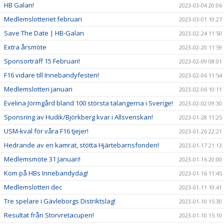
HB Galan!
2023-03-04 20:06
Medlemslotteriet februari
2023-03-01 10:27
Save The Date | HB-Galan
2023-02-24 11:50
Extra årsmöte
2023-02-20 11:59
Sponsorträff 15 Februari!
2023-02-09 08:01
F16 vidare till Innebandyfesten!
2023-02-06 11:54
Medlemslotteri januari
2023-02-06 10:11
Evelina Jörmgård bland 100 största talangerna i Sverige!
2023-02-02 09:30
Sponsring av Hudik/Björkberg kvar i Allsvenskan!
2023-01-28 11:25
USM-kval för våra F16 tjejer!
2023-01-26 22:21
Hedrande av en kamrat, stötta Hjärtebarnsfonden!
2023-01-17 21:13
Medlemsmöte 31 Januari!
2023-01-16 20:00
Kom på HBs Innebandydag!
2023-01-16 11:45
Medlemslotteri dec
2023-01-11 10:41
Tre spelare i Gävleborgs Distriktslag!
2023-01-10 15:30
Resultat från Storvretacupen!
2023-01-10 15:10