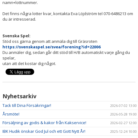
namn+lottnummer.
DOKUMENT
Det finns några lotter kvar, kontakta Eva Löjdström tel 070-6486213 om
OM KLUBBEN
du är intresserad.
MEDLEMSINFORMATION
Svenska Spel:
Stöd oss gärna genom att anmäla dig till Gräsroten
FÖRSÄKRING
https://svenskaspel.se/svea/forening?id=22006
Du anmäler dig, sedan går ditt stöd till H/B automatiskt varje gång du
BILJETTINFORMATION
spelar,
utan att det kostar dig något.
MATCHER
BILDER
Nyhetsarkiv
IBIS INLOGGNING
Tack till Dina Försäkringar!
2026-07-02 13:00
HALLBOKNING
Årsmöte!
2026-05-28 19:00
Försäljning av godis & kakor från Kakservice!
SPONSORER
2026-02-27 12:00
IBK Hudik önskar God Jul och ett Gott Nytt År!
2025-12-24 10:00
LIVESÄNDNINGAR / HIGHLIGHTS