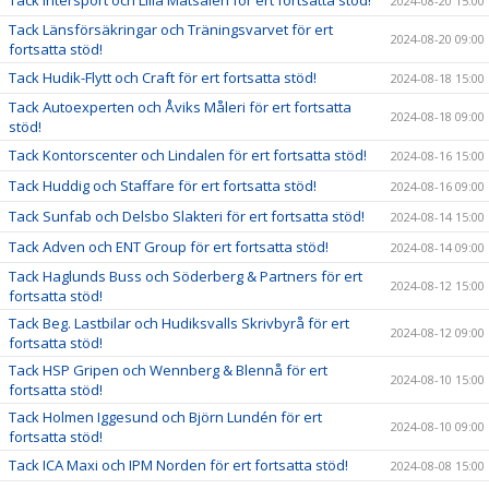
Tack Intersport och Lilla Matsalen för ert fortsatta stöd!
2024-08-20 15:00
Tack Länsförsäkringar och Träningsvarvet för ert
2024-08-20 09:00
fortsatta stöd!
Tack Hudik-Flytt och Craft för ert fortsatta stöd!
2024-08-18 15:00
Tack Autoexperten och Åviks Måleri för ert fortsatta
2024-08-18 09:00
stöd!
Tack Kontorscenter och Lindalen för ert fortsatta stöd!
2024-08-16 15:00
Tack Huddig och Staffare för ert fortsatta stöd!
2024-08-16 09:00
Tack Sunfab och Delsbo Slakteri för ert fortsatta stöd!
2024-08-14 15:00
Tack Adven och ENT Group för ert fortsatta stöd!
2024-08-14 09:00
Tack Haglunds Buss och Söderberg & Partners för ert
2024-08-12 15:00
fortsatta stöd!
Tack Beg. Lastbilar och Hudiksvalls Skrivbyrå för ert
2024-08-12 09:00
fortsatta stöd!
Tack HSP Gripen och Wennberg & Blennå för ert
2024-08-10 15:00
fortsatta stöd!
Tack Holmen Iggesund och Björn Lundén för ert
2024-08-10 09:00
fortsatta stöd!
Tack ICA Maxi och IPM Norden för ert fortsatta stöd!
2024-08-08 15:00