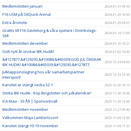
Medlemslotteri januari
2024-01-31 09:55
F16 USM på OilQuick Arena!
2024-01-29 10:00
Extra årsmöte
2024-01-29 09:07
Grattis till F16 Gävleborg & våra spelare i Distrikslags-
2024-01-16 17:00
SM!
Medlemslotteri december
2024-01-10 10:21
Gott nytt år önskar IBK Hudik!
2024-01-02 16:30
&#127877;&#129293;&#10084;&#65039;GOD JUL ÖNSKAR
2023-12-24 06:00
IBK HUDIK! &#10084;&#65039;&#129293;&#127877;
Julklappsinslagning hos vår samarbetspartner
2023-12-23 23:30
Intersport!
Kansliet är stängt vecka 52-1
2023-12-20 10:15
Stötta IBK Hudik - Köp Bingolotter och julkalendrar!
2023-11-30 10:00
ICA Maxi - 30 ÅR | Sponsorkväll
2023-11-29 13:00
Medlemslotteri november
2023-11-27 09:42
Välkommen Maja Lambertsson!
2023-11-06 12:00
Kansliet stängt 10-19 november
2023-11-06 11:51