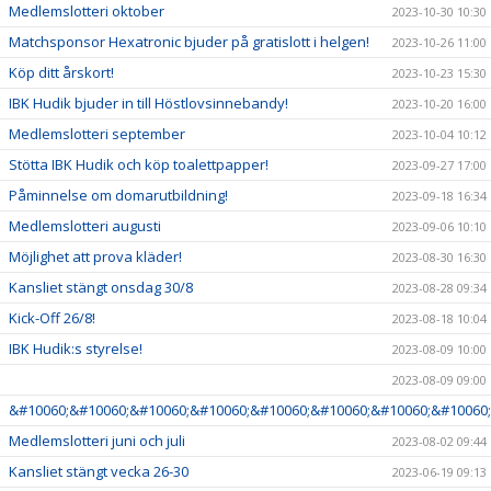
Medlemslotteri oktober
2023-10-30 10:30
Matchsponsor Hexatronic bjuder på gratislott i helgen!
2023-10-26 11:00
Köp ditt årskort!
2023-10-23 15:30
IBK Hudik bjuder in till Höstlovsinnebandy!
2023-10-20 16:00
Medlemslotteri september
2023-10-04 10:12
Stötta IBK Hudik och köp toalettpapper!
2023-09-27 17:00
Påminnelse om domarutbildning!
2023-09-18 16:34
Medlemslotteri augusti
2023-09-06 10:10
Möjlighet att prova kläder!
2023-08-30 16:30
Kansliet stängt onsdag 30/8
2023-08-28 09:34
Kick-Off 26/8!
2023-08-18 10:04
IBK Hudik:s styrelse!
2023-08-09 10:00
2023-08-09 09:00
&#10060;&#10060;&#10060;&#10060;&#10060;&#10060;&#10060;&#10060;
Medlemslotteri juni och juli
2023-08-02 09:44
Kansliet stängt vecka 26-30
2023-06-19 09:13