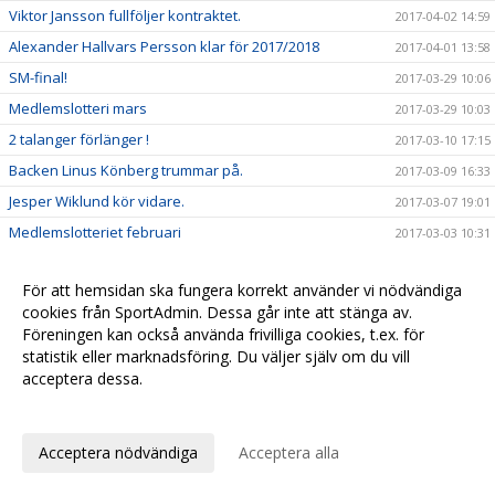
Viktor Jansson fullföljer kontraktet.
2017-04-02 14:59
Alexander Hallvars Persson klar för 2017/2018
2017-04-01 13:58
SM-final!
2017-03-29 10:06
Medlemslotteri mars
2017-03-29 10:03
2 talanger förlänger !
2017-03-10 17:15
Backen Linus Könberg trummar på.
2017-03-09 16:33
Jesper Wiklund kör vidare.
2017-03-07 19:01
Medlemslotteriet februari
2017-03-03 10:31
H/B har 100 biljetter till SM-finalerna i Globen!
2017-02-23 11:33
För att hemsidan ska fungera korrekt använder vi nödvändiga
Medlemslotteriet-delbetalning
2017-02-22 11:23
cookies från SportAdmin. Dessa går inte att stänga av.
Webbsändning av herrmatchen.
2017-02-20 16:21
Föreningen kan också använda frivilliga cookies, t.ex. för
Supperterbuss till Järfälla 18 feb
statistik eller marknadsföring. Du väljer själv om du vill
2017-02-11 20:44
acceptera dessa.
Medlemslotteriet januari
2017-02-08 10:30
Anpassa dina val
Sponsorhuset
2017-01-25 09:50
Newbody
2017-01-23 11:43
Acceptera nödvändiga
Acceptera alla
Medlemslotteriet december
2017-01-11 09:30