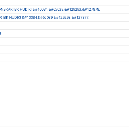
NSKAR IBK HUDIK! &#10084;&#65039;&#129293;&#127878;
 IBK HUDIK! &#10084;&#65039;&#129293;&#127877;
!