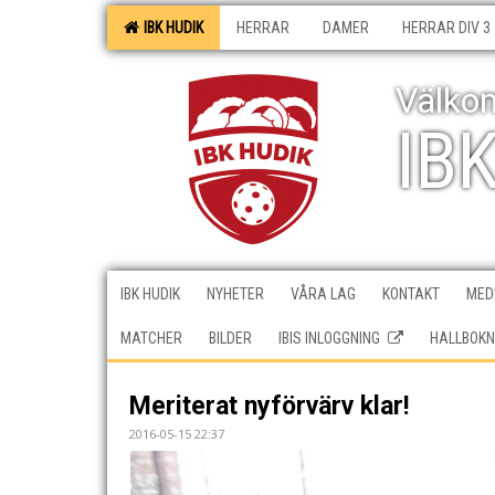
IBK HUDIK
HERRAR
DAMER
HERRAR DIV 3
Välkom
IB
IBK HUDIK
NYHETER
VÅRA LAG
KONTAKT
MEDI
MATCHER
BILDER
IBIS INLOGGNING
HALLBOKN
Meriterat nyförvärv klar!
2016-05-15 22:37