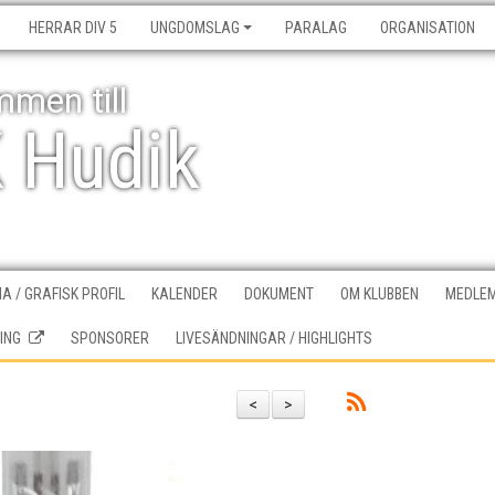
HERRAR DIV 5
UNGDOMSLAG
PARALAG
ORGANISATION
men till
K Hudik
A / GRAFISK PROFIL
KALENDER
DOKUMENT
OM KLUBBEN
MEDLEM
ING
SPONSORER
LIVESÄNDNINGAR / HIGHLIGHTS
<
>