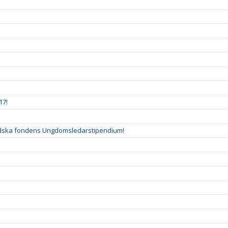
17!
ladska fondens Ungdomsledarstipendium!