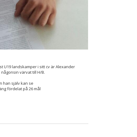
st U19 landskamper i sitt cv är Alexander
ågonsin värvat till H/B.
n han själv kan se
äng fördelat på 26 mål