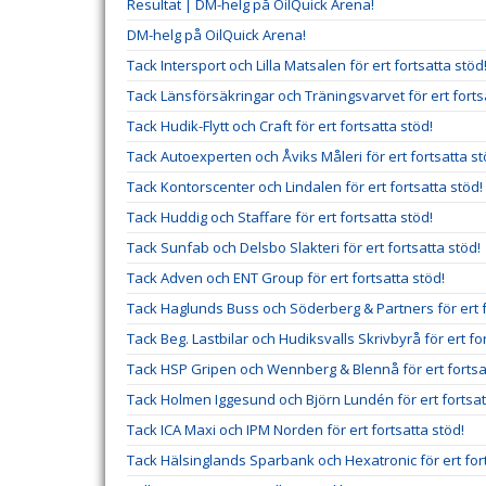
Resultat | DM-helg på OilQuick Arena!
DM-helg på OilQuick Arena!
Tack Intersport och Lilla Matsalen för ert fortsatta stöd
Tack Länsförsäkringar och Träningsvarvet för ert forts
Tack Hudik-Flytt och Craft för ert fortsatta stöd!
Tack Autoexperten och Åviks Måleri för ert fortsatta st
Tack Kontorscenter och Lindalen för ert fortsatta stöd!
Tack Huddig och Staffare för ert fortsatta stöd!
Tack Sunfab och Delsbo Slakteri för ert fortsatta stöd!
Tack Adven och ENT Group för ert fortsatta stöd!
Tack Haglunds Buss och Söderberg & Partners för ert f
Tack Beg. Lastbilar och Hudiksvalls Skrivbyrå för ert fo
Tack HSP Gripen och Wennberg & Blennå för ert fortsa
Tack Holmen Iggesund och Björn Lundén för ert fortsat
Tack ICA Maxi och IPM Norden för ert fortsatta stöd!
Tack Hälsinglands Sparbank och Hexatronic för ert fort