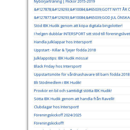
Nybörjarträning | Flickor 2015-2019
&#127878;&#129293;&#10084;&#65039;GOTT NYTT ÅR Ö
&#127877;&#129293;&#10084;&#65039;GOD JUL ÖNSKAR
Stöd IBK Hudik genom att köpa digitala bingolotter!
I helgen dubblar INTERSPORT sitt stöd till föreningslivet
Handla julklappar hos Intersport!
Uppstart - Killar & Tjejer födda 2018
Julklappstips: IBK Hudik mössa!
Black Friday hos Intersport!
Uppstartsmöte för vårdnashavare till barn födda 2018
Bli Stödmedlem i IBK Hudik!
Provkör en bil och samtidigt stötta IBK Hudik!
Sötta IBK Hudik genom att handla från Ravelli!
Clubdagar hos Intersport!
Föreningskickoff 2024/2025
Föreningskickoff!