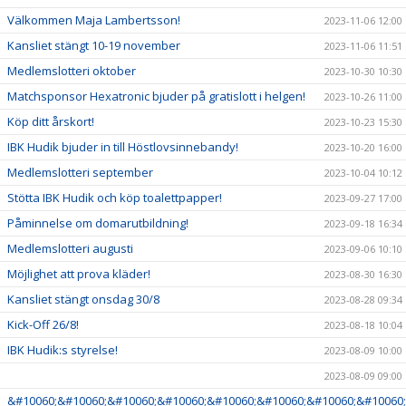
Välkommen Maja Lambertsson!
2023-11-06 12:00
Kansliet stängt 10-19 november
2023-11-06 11:51
Medlemslotteri oktober
2023-10-30 10:30
Matchsponsor Hexatronic bjuder på gratislott i helgen!
2023-10-26 11:00
Köp ditt årskort!
2023-10-23 15:30
IBK Hudik bjuder in till Höstlovsinnebandy!
2023-10-20 16:00
Medlemslotteri september
2023-10-04 10:12
Stötta IBK Hudik och köp toalettpapper!
2023-09-27 17:00
Påminnelse om domarutbildning!
2023-09-18 16:34
Medlemslotteri augusti
2023-09-06 10:10
Möjlighet att prova kläder!
2023-08-30 16:30
Kansliet stängt onsdag 30/8
2023-08-28 09:34
Kick-Off 26/8!
2023-08-18 10:04
IBK Hudik:s styrelse!
2023-08-09 10:00
2023-08-09 09:00
&#10060;&#10060;&#10060;&#10060;&#10060;&#10060;&#10060;&#10060;