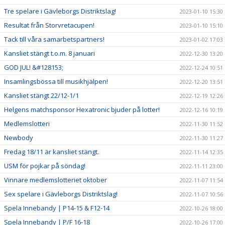
Tre spelare i Gävleborgs Distriktslag!
2023-01-10 15:30
Resultat från Storvretacupen!
2023-01-10 15:10
Tack till våra samarbetspartners!
2023-01-02 17:03
Kansliet stängt t.o.m. 8 januari
2022-12-30 13:20
GOD JUL! &#128153;
2022-12-24 10:51
Insamlingsbössa till musikhjälpen!
2022-12-20 13:51
Kansliet stängt 22/12-1/1
2022-12-19 12:26
Helgens matchsponsor Hexatronic bjuder på lotter!
2022-12-16 10:19
Medlemslotteri
2022-11-30 11:52
Newbody
2022-11-30 11:27
Fredag 18/11 är kansliet stängt.
2022-11-14 12:35
USM för pojkar på söndag!
2022-11-11 23:00
Vinnare medlemslotteriet oktober
2022-11-07 11:54
Sex spelare i Gävleborgs Distriktslag!
2022-11-07 10:56
Spela Innebandy | P14-15 & F12-14
2022-10-26 18:00
Spela Innebandy | P/F 16-18
2022-10-26 17:00