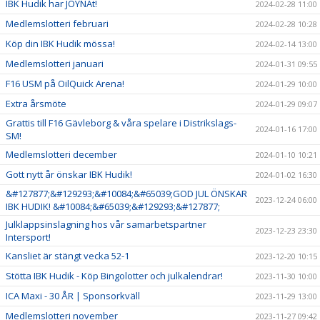
IBK Hudik har JOYNAt!
2024-02-28 11:00
Medlemslotteri februari
2024-02-28 10:28
Köp din IBK Hudik mössa!
2024-02-14 13:00
Medlemslotteri januari
2024-01-31 09:55
F16 USM på OilQuick Arena!
2024-01-29 10:00
Extra årsmöte
2024-01-29 09:07
Grattis till F16 Gävleborg & våra spelare i Distrikslags-
2024-01-16 17:00
SM!
Medlemslotteri december
2024-01-10 10:21
Gott nytt år önskar IBK Hudik!
2024-01-02 16:30
&#127877;&#129293;&#10084;&#65039;GOD JUL ÖNSKAR
2023-12-24 06:00
IBK HUDIK! &#10084;&#65039;&#129293;&#127877;
Julklappsinslagning hos vår samarbetspartner
2023-12-23 23:30
Intersport!
Kansliet är stängt vecka 52-1
2023-12-20 10:15
Stötta IBK Hudik - Köp Bingolotter och julkalendrar!
2023-11-30 10:00
ICA Maxi - 30 ÅR | Sponsorkväll
2023-11-29 13:00
Medlemslotteri november
2023-11-27 09:42