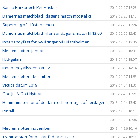
Samla Burkar och Pet-Flaskor
2019-02-27 15:28
Damernas matchblad i dagens match mot Kalix!
2019-02-23 11:13
Superhelg på Håstaholmen
2019-02-19 12:26
Damernas matchblad inför söndagens match kl 12.00
2019-02-09 12:40
Innebandyfest för 6-9 åringar på Håstaholmen
2019-02-01 13:35
Medlemslotteri januari
2019-02-01 10:31
H/B-galan
2019-01-13 18:07
Innebandyallsvenskan.tv
2019-01-10 14:16
Medlemslotteri december
2019-01-07 11:53
Viktiga datum 2019
2019-01-04 11:30
God Jul & Gott Nytt År
2018-12-23 15:28
Hemmamatch för både dam- och herrlaget på lördagen
2018-12-14 13:42
Ravelli
2018-12-03 10:13
2018-11-28 12:06
Medlemslotteri november
2018-11-26 10:16
Träningsstart för pojkar födda 2012-13
2018-11-22 18:18