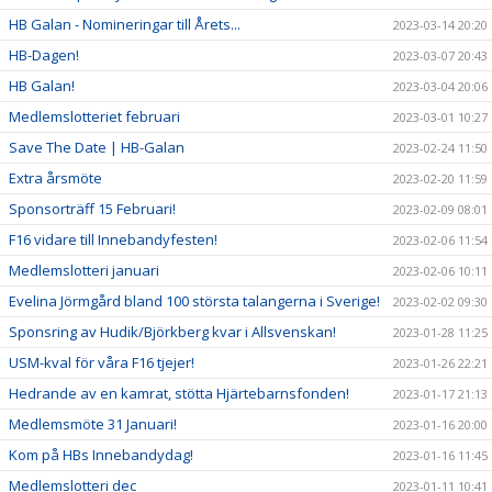
HB Galan - Nomineringar till Årets...
2023-03-14 20:20
HB-Dagen!
2023-03-07 20:43
HB Galan!
2023-03-04 20:06
Medlemslotteriet februari
2023-03-01 10:27
Save The Date | HB-Galan
2023-02-24 11:50
Extra årsmöte
2023-02-20 11:59
Sponsorträff 15 Februari!
2023-02-09 08:01
F16 vidare till Innebandyfesten!
2023-02-06 11:54
Medlemslotteri januari
2023-02-06 10:11
Evelina Jörmgård bland 100 största talangerna i Sverige!
2023-02-02 09:30
Sponsring av Hudik/Björkberg kvar i Allsvenskan!
2023-01-28 11:25
USM-kval för våra F16 tjejer!
2023-01-26 22:21
Hedrande av en kamrat, stötta Hjärtebarnsfonden!
2023-01-17 21:13
Medlemsmöte 31 Januari!
2023-01-16 20:00
Kom på HBs Innebandydag!
2023-01-16 11:45
Medlemslotteri dec
2023-01-11 10:41