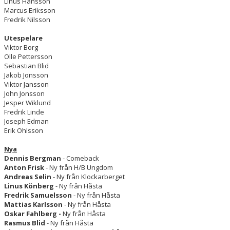
Linus Hansson
DOKUMENT
Marcus Eriksson
Fredrik Nilsson
OM KLUBBEN
Utespelare
Viktor Borg
MEDLEMSINFORMATION
Olle Pettersson
Sebastian Blid
FÖRSÄKRING
Jakob Jonsson
Viktor Jansson
John Jonsson
BILJETTINFORMATION
Jesper Wiklund
Fredrik Linde
MATCHER
Joseph Edman
Erik Ohlsson
BILDER
Nya
Dennis Bergman
- Comeback
IBIS INLOGGNING
Anton Frisk
- Ny från H/B Ungdom
Andreas Selin
- Ny från Klockarberget
HALLBOKNING
Linus Könberg
- Ny från Håsta
Fredrik Samuelsson
- Ny från Håsta
Mattias Karlsson
SPONSORER
- Ny från Håsta
Oskar Fahlberg -
Ny från Håsta
Rasmus Blid
- Ny från Håsta
LIVESÄNDNINGAR / HIGHLIGHTS