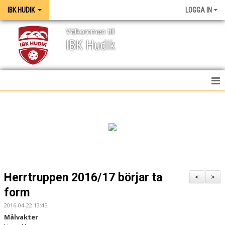
IBK HUDIK
LOGGA IN
Välkommen till
IBK Hudik
IBK HUDIK
NYHETER
VÅRA LAG
KONTAKT
Herrtruppen 2016/17 börjar ta
<
>
MEDIA / GRAFISK PROFIL
form
2016-04-22 13:45
KALENDER
Målvakter