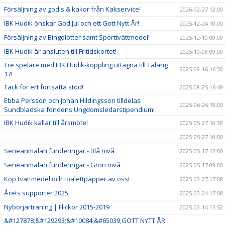
Försäljning av godis & kakor från Kakservice!
2026-02-27 12:00
IBK Hudik önskar God Jul och ett Gott Nytt År!
2025-12-24 10:00
Försäljning av Bingolotter samt Sporttvättmedel!
2025-12-10 09:00
IBK Hudik är ansluten till Fritidskortet!
2025-10-08 09:00
Tre spelare med IBK Hudik-koppling uttagna till Talang
2025-09-16 16:30
17!
Tack för ert fortsatta stöd!
2025-08-25 16:49
Ebba Persson och Johan Hildingsson tilldelas
2025-06-26 18:00
Sundbladska fondens Ungdomsledarstipendium!
IBK Hudik kallar till årsmöte!
2025-05-27 10:30
2025-05-27 10:00
Serieanmälan funderingar - Blå nivå
2025-05-17 12:00
Serieanmälan funderingar - Grön nivå
2025-05-17 09:00
Köp tvättmedel och toalettpapper av oss!
2025-03-27 17:08
Årets supporter 2025
2025-03-24 17:08
Nybörjarträning | Flickor 2015-2019
2025-03-14 15:52
&#127878;&#129293;&#10084;&#65039;GOTT NYTT ÅR