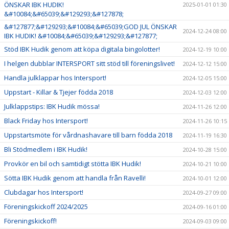
ÖNSKAR IBK HUDIK!
2025-01-01 01:30
&#10084;&#65039;&#129293;&#127878;
&#127877;&#129293;&#10084;&#65039;GOD JUL ÖNSKAR
2024-12-24 08:00
IBK HUDIK! &#10084;&#65039;&#129293;&#127877;
Stöd IBK Hudik genom att köpa digitala bingolotter!
2024-12-19 10:00
I helgen dubblar INTERSPORT sitt stöd till föreningslivet!
2024-12-12 15:00
Handla julklappar hos Intersport!
2024-12-05 15:00
Uppstart - Killar & Tjejer födda 2018
2024-12-03 12:00
Julklappstips: IBK Hudik mössa!
2024-11-26 12:00
Black Friday hos Intersport!
2024-11-26 10:15
Uppstartsmöte för vårdnashavare till barn födda 2018
2024-11-19 16:30
Bli Stödmedlem i IBK Hudik!
2024-10-28 15:00
Provkör en bil och samtidigt stötta IBK Hudik!
2024-10-21 10:00
Sötta IBK Hudik genom att handla från Ravelli!
2024-10-01 12:00
Clubdagar hos Intersport!
2024-09-27 09:00
Föreningskickoff 2024/2025
2024-09-16 01:00
Föreningskickoff!
2024-09-03 09:00