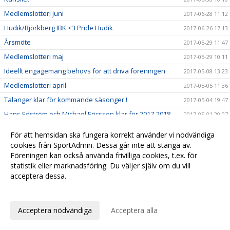
Medlemslotteri juni
2017-06-28 11:12
Hudik/Björkberg IBK <3 Pride Hudik
2017-06-26 17:13
Årsmöte
2017-05-29 11:47
Medlemslotteri maj
2017-05-29 10:11
Ideellt engagemang behövs för att driva föreningen
2017-05-08 13:23
Medlemslotteri april
2017-05-05 11:36
Talanger klar för kommande säsonger !
2017-05-04 19:47
Hans Edström och Michael Ericsson klar för 2017-2018
2017-05-01 20:07
Viktor Borg nu redo !
2017-04-26 19:23
För att hemsidan ska fungera korrekt använder vi nödvändiga
Play for charity (PFC)
2017-04-19 10:43
cookies från SportAdmin. Dessa går inte att stänga av.
Föreningen kan också använda frivilliga cookies, t.ex. för
SSL målvakten Simon Bergström klar för H/B!
2017-04-16 11:25
statistik eller marknadsföring. Du väljer själv om du vill
SM-resan till Globen 22 april är nu fullbokad!
2017-04-13 12:22
acceptera dessa.
Kansliet stängt 13/4-18/4
2017-04-12 11:36
Anpassa dina val
Resultat från DM Herrsenior
2017-04-10 11:57
Acceptera nödvändiga
Acceptera alla
Play for Charity
2017-04-10 11:42
DM omlottat och bara på lördag 8 april
2017-04-05 19:24