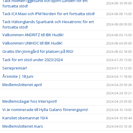
Tack Holmen Iggesund och Björn Lundén för ert
2024-08-10 09:00
fortsatta stöd!
Tack ICA Maxi och IPM Norden för ert fortsatta stöd!
2024-08-08 15:00
Tack Hälsinglands Sparbank och Hexatronic för ert
2024-08-08 09:00
fortsatta stöd!
Välkommen ANDRITZ till IBK Hudik!
2024-08-06 15:00
Välkommen UNIHOC till IBK Hudik!
2024-08-06 09:00
Grattis Elin Jörmgård för platsen på RIG!
2024-08-02 18:00
Tack för ert stöd under 2023/2024
2024-07-29 15:00
Seriepremiär!
2024-07-13 12:00
Årsmöte | 18 Juni
2024-06-11 18:00
Medlemslotteriet april
2024-04-29 09:28
2024-04-24 10:21
Medlemsdagar hos Intersport!
2024-04-23 09:00
Vi är nominerade till Hylla Galans föreningspris!
2024-04-10 14:00
Kansliet obemannat 10/4
2024-04-10 09:44
Medlemslotteriet mars
2024-04-03 10:30