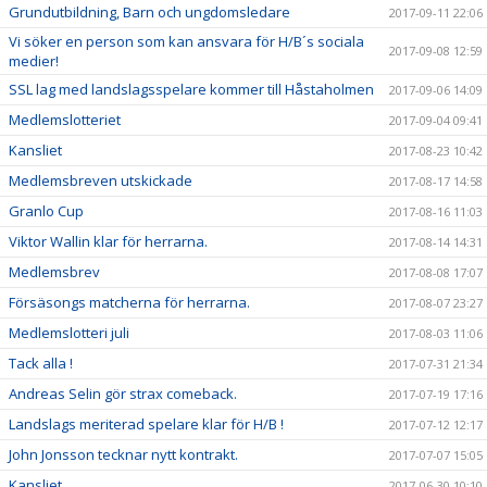
Grundutbildning, Barn och ungdomsledare
2017-09-11 22:06
Vi söker en person som kan ansvara för H/B´s sociala
2017-09-08 12:59
medier!
SSL lag med landslagsspelare kommer till Håstaholmen
2017-09-06 14:09
Medlemslotteriet
2017-09-04 09:41
Kansliet
2017-08-23 10:42
Medlemsbreven utskickade
2017-08-17 14:58
Granlo Cup
2017-08-16 11:03
Viktor Wallin klar för herrarna.
2017-08-14 14:31
Medlemsbrev
2017-08-08 17:07
Försäsongs matcherna för herrarna.
2017-08-07 23:27
Medlemslotteri juli
2017-08-03 11:06
Tack alla !
2017-07-31 21:34
Andreas Selin gör strax comeback.
2017-07-19 17:16
Landslags meriterad spelare klar för H/B !
2017-07-12 12:17
John Jonsson tecknar nytt kontrakt.
2017-07-07 15:05
Kansliet
2017-06-30 10:10