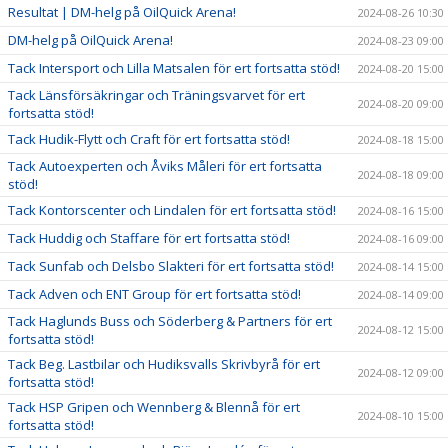
Resultat | DM-helg på OilQuick Arena!
2024-08-26 10:30
DM-helg på OilQuick Arena!
2024-08-23 09:00
Tack Intersport och Lilla Matsalen för ert fortsatta stöd!
2024-08-20 15:00
Tack Länsförsäkringar och Träningsvarvet för ert
2024-08-20 09:00
fortsatta stöd!
Tack Hudik-Flytt och Craft för ert fortsatta stöd!
2024-08-18 15:00
Tack Autoexperten och Åviks Måleri för ert fortsatta
2024-08-18 09:00
stöd!
Tack Kontorscenter och Lindalen för ert fortsatta stöd!
2024-08-16 15:00
Tack Huddig och Staffare för ert fortsatta stöd!
2024-08-16 09:00
Tack Sunfab och Delsbo Slakteri för ert fortsatta stöd!
2024-08-14 15:00
Tack Adven och ENT Group för ert fortsatta stöd!
2024-08-14 09:00
Tack Haglunds Buss och Söderberg & Partners för ert
2024-08-12 15:00
fortsatta stöd!
Tack Beg. Lastbilar och Hudiksvalls Skrivbyrå för ert
2024-08-12 09:00
fortsatta stöd!
Tack HSP Gripen och Wennberg & Blennå för ert
2024-08-10 15:00
fortsatta stöd!