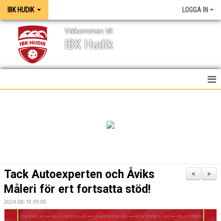
IBK HUDIK
LOGGA IN
Välkommen till
IBK Hudik
IBK HUDIK
NYHETER
VÅRA LAG
KONTAKT
Tack Autoexperten och Åviks
<
>
MEDIA / GRAFISK PROFIL
Måleri för ert fortsatta stöd!
2024-08-18 09:00
KALENDER