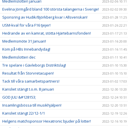
Medlemslotteri januari
2023-02-06 10:11
Evelina Jörmgård bland 100 största talangerna i Sverige!
2023-02-02 09:30
Sponsring av Hudik/Björkberg kvar i Allsvenskan!
2023-01-28 11:25
USM-kval för våra F16 tjejer!
2023-01-26 22:21
Hedrande av en kamrat, stötta Hjärtebarnsfonden!
2023-01-17 21:13
Medlemsmöte 31 Januari!
2023-01-16 20:00
Kom på HBs Innebandydag!
2023-01-16 11:45
Medlemslotteri dec
2023-01-11 10:41
Tre spelare i Gävleborgs Distriktslag!
2023-01-10 15:30
Resultat från Storvretacupen!
2023-01-10 15:10
Tack till våra samarbetspartners!
2023-01-02 17:03
Kansliet stängt t.o.m. 8 januari
2022-12-30 13:20
GOD JUL! &#128153;
2022-12-24 10:51
Insamlingsbössa till musikhjälpen!
2022-12-20 13:51
Kansliet stängt 22/12-1/1
2022-12-19 12:26
Helgens matchsponsor Hexatronic bjuder på lotter!
2022-12-16 10:19