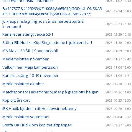
Gott nytt år önskar IBK Hudik!
2024-01-02 16:30
&#127877;&#129293;&#10084;&#65039;GOD JUL ÖNSKAR
2023-12-24 06:00
IBK HUDIK! &#10084;&#65039;&#129293;&#127877;
Julklappsinslagning hos vår samarbetspartner
2023-12-23 23:30
Intersport!
Kansliet är stängt vecka 52-1
2023-12-20 10:15
Stötta IBK Hudik - Köp Bingolotter och julkalendrar!
2023-11-30 10:00
ICA Maxi - 30 ÅR | Sponsorkväll
2023-11-29 13:00
Medlemslotteri november
2023-11-27 09:42
Välkommen Maja Lambertsson!
2023-11-06 12:00
Kansliet stängt 10-19 november
2023-11-06 11:51
Medlemslotteri oktober
2023-10-30 10:30
Matchsponsor Hexatronic bjuder på gratislott i helgen!
2023-10-26 11:00
Köp ditt årskort!
2023-10-23 15:30
IBK Hudik bjuder in till Höstlovsinnebandy!
2023-10-20 16:00
Medlemslotteri september
2023-10-04 10:12
Stötta IBK Hudik och köp toalettpapper!
2023-09-27 17:00