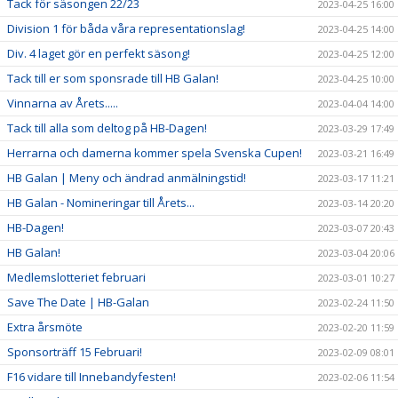
Tack för säsongen 22/23
2023-04-25 16:00
Division 1 för båda våra representationslag!
2023-04-25 14:00
Div. 4 laget gör en perfekt säsong!
2023-04-25 12:00
Tack till er som sponsrade till HB Galan!
2023-04-25 10:00
Vinnarna av Årets.....
2023-04-04 14:00
Tack till alla som deltog på HB-Dagen!
2023-03-29 17:49
Herrarna och damerna kommer spela Svenska Cupen!
2023-03-21 16:49
HB Galan | Meny och ändrad anmälningstid!
2023-03-17 11:21
HB Galan - Nomineringar till Årets...
2023-03-14 20:20
HB-Dagen!
2023-03-07 20:43
HB Galan!
2023-03-04 20:06
Medlemslotteriet februari
2023-03-01 10:27
Save The Date | HB-Galan
2023-02-24 11:50
Extra årsmöte
2023-02-20 11:59
Sponsorträff 15 Februari!
2023-02-09 08:01
F16 vidare till Innebandyfesten!
2023-02-06 11:54