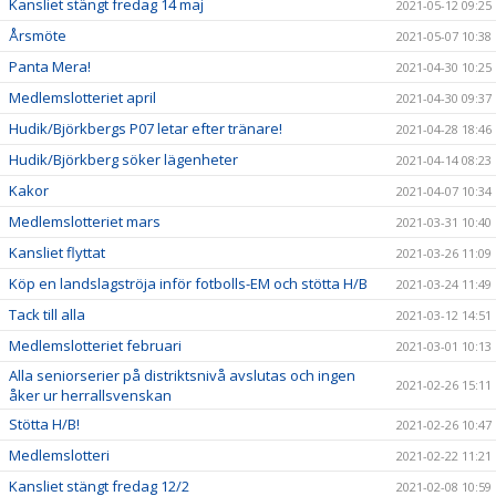
Kansliet stängt fredag 14 maj
2021-05-12 09:25
Årsmöte
2021-05-07 10:38
Panta Mera!
2021-04-30 10:25
Medlemslotteriet april
2021-04-30 09:37
Hudik/Björkbergs P07 letar efter tränare!
2021-04-28 18:46
Hudik/Björkberg söker lägenheter
2021-04-14 08:23
Kakor
2021-04-07 10:34
Medlemslotteriet mars
2021-03-31 10:40
Kansliet flyttat
2021-03-26 11:09
Köp en landslagströja inför fotbolls-EM och stötta H/B
2021-03-24 11:49
Tack till alla
2021-03-12 14:51
Medlemslotteriet februari
2021-03-01 10:13
Alla seniorserier på distriktsnivå avslutas och ingen
2021-02-26 15:11
åker ur herrallsvenskan
Stötta H/B!
2021-02-26 10:47
Medlemslotteri
2021-02-22 11:21
Kansliet stängt fredag 12/2
2021-02-08 10:59