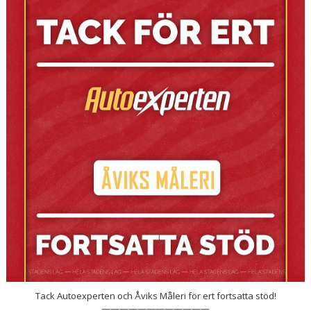
DOKUMENT
OM KLUBBEN
MEDLEMSINFORMATION
FÖRSÄKRING
BILJETTINFORMATION
MATCHER
BILDER
IBIS INLOGGNING
HALLBOKNING
SPONSORER
Tack Autoexperten och Åviks Måleri för ert fortsatta stöd!
LIVESÄNDNINGAR / HIGHLIGHTS
————————————