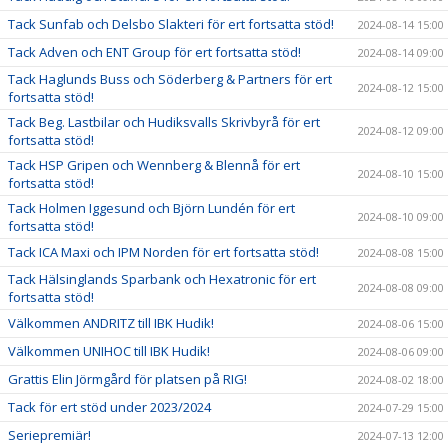
Tack Sunfab och Delsbo Slakteri för ert fortsatta stöd!
2024-08-14 15:00
Tack Adven och ENT Group för ert fortsatta stöd!
2024-08-14 09:00
Tack Haglunds Buss och Söderberg & Partners för ert
2024-08-12 15:00
fortsatta stöd!
Tack Beg. Lastbilar och Hudiksvalls Skrivbyrå för ert
2024-08-12 09:00
fortsatta stöd!
Tack HSP Gripen och Wennberg & Blennå för ert
2024-08-10 15:00
fortsatta stöd!
Tack Holmen Iggesund och Björn Lundén för ert
2024-08-10 09:00
fortsatta stöd!
Tack ICA Maxi och IPM Norden för ert fortsatta stöd!
2024-08-08 15:00
Tack Hälsinglands Sparbank och Hexatronic för ert
2024-08-08 09:00
fortsatta stöd!
Välkommen ANDRITZ till IBK Hudik!
2024-08-06 15:00
Välkommen UNIHOC till IBK Hudik!
2024-08-06 09:00
Grattis Elin Jörmgård för platsen på RIG!
2024-08-02 18:00
Tack för ert stöd under 2023/2024
2024-07-29 15:00
Seriepremiär!
2024-07-13 12:00