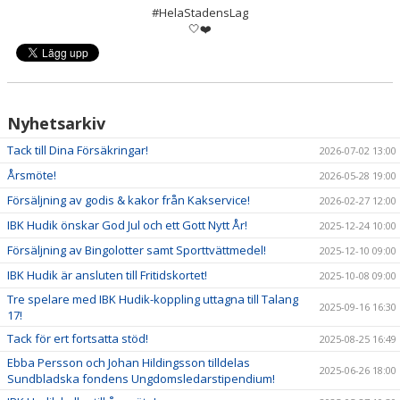
#HelaStadensLag
🤍❤️
Nyhetsarkiv
Tack till Dina Försäkringar!
2026-07-02 13:00
Årsmöte!
2026-05-28 19:00
Försäljning av godis & kakor från Kakservice!
2026-02-27 12:00
IBK Hudik önskar God Jul och ett Gott Nytt År!
2025-12-24 10:00
Försäljning av Bingolotter samt Sporttvättmedel!
2025-12-10 09:00
IBK Hudik är ansluten till Fritidskortet!
2025-10-08 09:00
Tre spelare med IBK Hudik-koppling uttagna till Talang
2025-09-16 16:30
17!
Tack för ert fortsatta stöd!
2025-08-25 16:49
Ebba Persson och Johan Hildingsson tilldelas
2025-06-26 18:00
Sundbladska fondens Ungdomsledarstipendium!