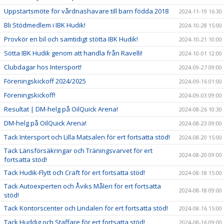
Uppstartsmöte för vårdnashavare till barn födda 2018
2024-11-19 16:30
Bli Stödmedlem i IBK Hudik!
2024-10-28 15:00
Provkör en bil och samtidigt stötta IBK Hudik!
2024-10-21 10:00
Sötta IBK Hudik genom att handla från Ravelli!
2024-10-01 12:00
Clubdagar hos Intersport!
2024-09-27 09:00
Föreningskickoff 2024/2025
2024-09-16 01:00
Föreningskickoff!
2024-09-03 09:00
Resultat | DM-helg på OilQuick Arena!
2024-08-26 10:30
DM-helg på OilQuick Arena!
2024-08-23 09:00
Tack Intersport och Lilla Matsalen för ert fortsatta stöd!
2024-08-20 15:00
Tack Länsförsäkringar och Träningsvarvet för ert
2024-08-20 09:00
fortsatta stöd!
Tack Hudik-Flytt och Craft för ert fortsatta stöd!
2024-08-18 15:00
Tack Autoexperten och Åviks Måleri för ert fortsatta
2024-08-18 09:00
stöd!
Tack Kontorscenter och Lindalen för ert fortsatta stöd!
2024-08-16 15:00
Tack Huddig och Staffare för ert fortsatta stöd!
2024-08-16 09:00