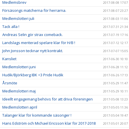
Medlemsbrev
2017-08-08 17:07
Försäsongs matcherna för herrarna.
2017-08-07 23:27
Medlemslotteri juli
2017-08-03 11:06
Tack alla !
2017-07-31 21:34
Andreas Selin gör strax comeback.
2017-07-19 17:16
Landslags meriterad spelare klar för H/B !
2017-07-12 12:17
John Jonsson tecknar nytt kontrakt.
2017-07-07 15:05
Kansliet
2017-06-30 10:10
Medlemslotteri juni
2017-06-28 11:12
Hudik/Björkberg IBK <3 Pride Hudik
2017-06-26 17:13
Årsmöte
2017-05-29 11:47
Medlemslotteri maj
2017-05-29 10:11
Ideellt engagemang behövs för att driva föreningen
2017-05-08 13:23
Medlemslotteri april
2017-05-05 11:36
Talanger klar för kommande säsonger !
2017-05-04 19:47
Hans Edström och Michael Ericsson klar för 2017-2018
2017-05-01 20:07