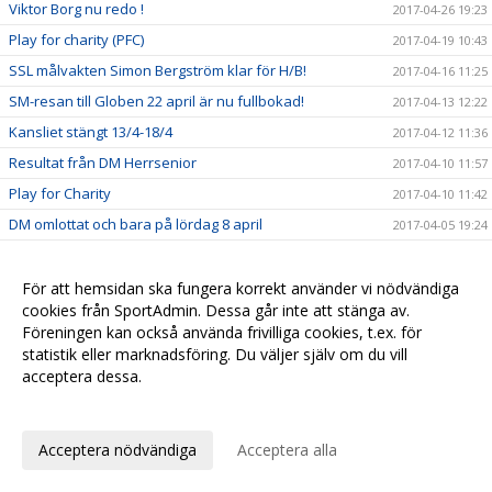
Viktor Borg nu redo !
2017-04-26 19:23
Play for charity (PFC)
2017-04-19 10:43
SSL målvakten Simon Bergström klar för H/B!
2017-04-16 11:25
SM-resan till Globen 22 april är nu fullbokad!
2017-04-13 12:22
Kansliet stängt 13/4-18/4
2017-04-12 11:36
Resultat från DM Herrsenior
2017-04-10 11:57
Play for Charity
2017-04-10 11:42
DM omlottat och bara på lördag 8 april
2017-04-05 19:24
DM Herrseniorer 8 april
2017-04-04 08:03
Insamling till Playforcharity
För att hemsidan ska fungera korrekt använder vi nödvändiga
2017-04-04 07:45
cookies från SportAdmin. Dessa går inte att stänga av.
Viktor Jansson fullföljer kontraktet.
2017-04-02 14:59
Föreningen kan också använda frivilliga cookies, t.ex. för
Alexander Hallvars Persson klar för 2017/2018
2017-04-01 13:58
statistik eller marknadsföring. Du väljer själv om du vill
acceptera dessa.
SM-final!
2017-03-29 10:06
Anpassa dina val
Medlemslotteri mars
2017-03-29 10:03
2 talanger förlänger !
2017-03-10 17:15
Acceptera nödvändiga
Acceptera alla
Backen Linus Könberg trummar på.
2017-03-09 16:33