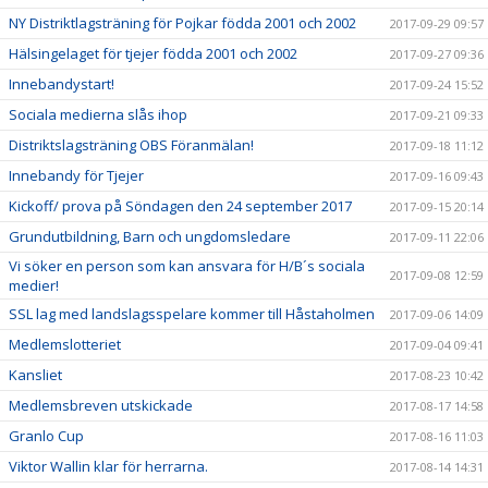
NY Distriktlagsträning för Pojkar födda 2001 och 2002
2017-09-29 09:57
Hälsingelaget för tjejer födda 2001 och 2002
2017-09-27 09:36
Innebandystart!
2017-09-24 15:52
Sociala medierna slås ihop
2017-09-21 09:33
Distriktslagsträning OBS Föranmälan!
2017-09-18 11:12
Innebandy för Tjejer
2017-09-16 09:43
Kickoff/ prova på Söndagen den 24 september 2017
2017-09-15 20:14
Grundutbildning, Barn och ungdomsledare
2017-09-11 22:06
Vi söker en person som kan ansvara för H/B´s sociala
2017-09-08 12:59
medier!
SSL lag med landslagsspelare kommer till Håstaholmen
2017-09-06 14:09
Medlemslotteriet
2017-09-04 09:41
Kansliet
2017-08-23 10:42
Medlemsbreven utskickade
2017-08-17 14:58
Granlo Cup
2017-08-16 11:03
Viktor Wallin klar för herrarna.
2017-08-14 14:31