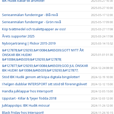
IBK Hudik kallar till årsmöte!
2025-05-27 10:30
2025-05-27 10:00
Serieanmälan funderingar - Blå nivå
2025-05-17 12:00
Serieanmälan funderingar - Grön nivå
2025-05-17 09:00
Köp tvättmedel och toalettpapper av oss!
2025-03-27 17:08
Årets supporter 2025
2025-03-24 17:08
Nybörjarträning | Flickor 2015-2019
2025-03-14 15:52
&#127878;&#129293;&#10084;&#65039;GOTT NYTT ÅR
ÖNSKAR IBK HUDIK!
2025-01-01 01:30
&#10084;&#65039;&#129293;&#127878;
&#127877;&#129293;&#10084;&#65039;GOD JUL ÖNSKAR
2024-12-24 08:00
IBK HUDIK! &#10084;&#65039;&#129293;&#127877;
Stöd IBK Hudik genom att köpa digitala bingolotter!
2024-12-19 10:00
I helgen dubblar INTERSPORT sitt stöd till föreningslivet!
2024-12-12 15:00
Handla julklappar hos Intersport!
2024-12-05 15:00
Uppstart - Killar & Tjejer födda 2018
2024-12-03 12:00
Julklappstips: IBK Hudik mössa!
2024-11-26 12:00
Black Friday hos Intersport!
2024-11-26 10:15