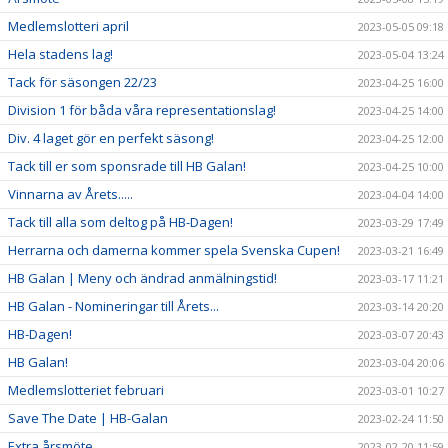
Medlemslotteri april
2023-05-05 09:18
Hela stadens lag!
2023-05-04 13:24
Tack för säsongen 22/23
2023-04-25 16:00
Division 1 för båda våra representationslag!
2023-04-25 14:00
Div. 4 laget gör en perfekt säsong!
2023-04-25 12:00
Tack till er som sponsrade till HB Galan!
2023-04-25 10:00
Vinnarna av Årets.....
2023-04-04 14:00
Tack till alla som deltog på HB-Dagen!
2023-03-29 17:49
Herrarna och damerna kommer spela Svenska Cupen!
2023-03-21 16:49
HB Galan | Meny och ändrad anmälningstid!
2023-03-17 11:21
HB Galan - Nomineringar till Årets...
2023-03-14 20:20
HB-Dagen!
2023-03-07 20:43
HB Galan!
2023-03-04 20:06
Medlemslotteriet februari
2023-03-01 10:27
Save The Date | HB-Galan
2023-02-24 11:50
Extra årsmöte
2023-02-20 11:59