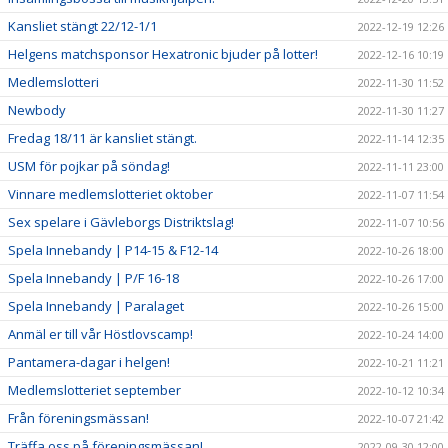
Kansliet stängt 22/12-1/1
2022-12-19 12:26
Helgens matchsponsor Hexatronic bjuder på lotter!
2022-12-16 10:19
Medlemslotteri
2022-11-30 11:52
Newbody
2022-11-30 11:27
Fredag 18/11 är kansliet stängt.
2022-11-14 12:35
USM för pojkar på söndag!
2022-11-11 23:00
Vinnare medlemslotteriet oktober
2022-11-07 11:54
Sex spelare i Gävleborgs Distriktslag!
2022-11-07 10:56
Spela Innebandy | P14-15 & F12-14
2022-10-26 18:00
Spela Innebandy | P/F 16-18
2022-10-26 17:00
Spela Innebandy | Paralaget
2022-10-26 15:00
Anmäl er till vår Höstlovscamp!
2022-10-24 14:00
Pantamera-dagar i helgen!
2022-10-21 11:21
Medlemslotteriet september
2022-10-12 10:34
Från föreningsmässan!
2022-10-07 21:42
Träffa oss på föreningsmässan!
2022-09-30 12:00