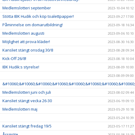
Medlemslotteri september
2023-10-04 10:12
Stötta IBK Hudik och köp toalettpapper!
2023-09-27 17:00
Påminnelse om domarutbildning!
2023-09-18 16:34
Medlemslotteri augusti
2023-09-06 10:10
Möjlighet att prova kläder!
2023-08-30 16:30
Kansliet stängt onsdag 30/8
2023-08-28 09:34
Kick-Off 26/8!
2023-08-18 10:04
IBK Hudik:s styrelse!
2023-08-09 10:00
2023-08-09 09:00
&#10060;&#10060;&#10060;&#10060;&#10060;&#10060;&#10060;&#10060;
Medlemslotteri juni och juli
2023-08-02 09:44
Kansliet stängt vecka 26-30
2023-06-19 09:13
Medlemslotteri maj
2023-05-29 10:18
2023-05-24 10:39
Kansliet stängt fredag 19/5
2023-05-17 11:27
Årsmöte
2023-05-08 15:19