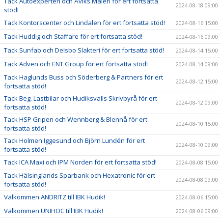
Tack Autoexperten och Åviks Måleri för ert fortsatta
2024-08-18 09:00
stöd!
Tack Kontorscenter och Lindalen för ert fortsatta stöd!
2024-08-16 15:00
Tack Huddig och Staffare för ert fortsatta stöd!
2024-08-16 09:00
Tack Sunfab och Delsbo Slakteri för ert fortsatta stöd!
2024-08-14 15:00
Tack Adven och ENT Group för ert fortsatta stöd!
2024-08-14 09:00
Tack Haglunds Buss och Söderberg & Partners för ert
2024-08-12 15:00
fortsatta stöd!
Tack Beg. Lastbilar och Hudiksvalls Skrivbyrå för ert
2024-08-12 09:00
fortsatta stöd!
Tack HSP Gripen och Wennberg & Blennå för ert
2024-08-10 15:00
fortsatta stöd!
Tack Holmen Iggesund och Björn Lundén för ert
2024-08-10 09:00
fortsatta stöd!
Tack ICA Maxi och IPM Norden för ert fortsatta stöd!
2024-08-08 15:00
Tack Hälsinglands Sparbank och Hexatronic för ert
2024-08-08 09:00
fortsatta stöd!
Välkommen ANDRITZ till IBK Hudik!
2024-08-06 15:00
Välkommen UNIHOC till IBK Hudik!
2024-08-06 09:00