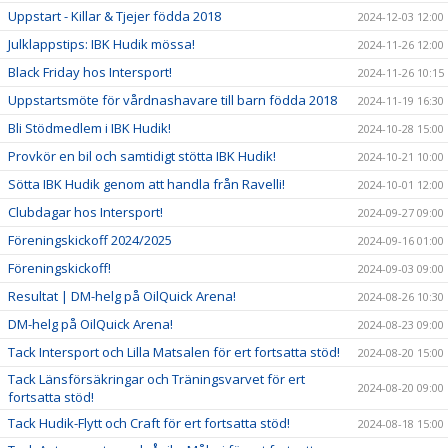
Uppstart - Killar & Tjejer födda 2018
2024-12-03 12:00
Julklappstips: IBK Hudik mössa!
2024-11-26 12:00
Black Friday hos Intersport!
2024-11-26 10:15
Uppstartsmöte för vårdnashavare till barn födda 2018
2024-11-19 16:30
Bli Stödmedlem i IBK Hudik!
2024-10-28 15:00
Provkör en bil och samtidigt stötta IBK Hudik!
2024-10-21 10:00
Sötta IBK Hudik genom att handla från Ravelli!
2024-10-01 12:00
Clubdagar hos Intersport!
2024-09-27 09:00
Föreningskickoff 2024/2025
2024-09-16 01:00
Föreningskickoff!
2024-09-03 09:00
Resultat | DM-helg på OilQuick Arena!
2024-08-26 10:30
DM-helg på OilQuick Arena!
2024-08-23 09:00
Tack Intersport och Lilla Matsalen för ert fortsatta stöd!
2024-08-20 15:00
Tack Länsförsäkringar och Träningsvarvet för ert
2024-08-20 09:00
fortsatta stöd!
Tack Hudik-Flytt och Craft för ert fortsatta stöd!
2024-08-18 15:00