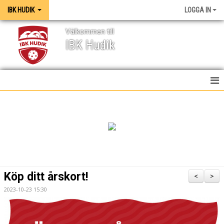
IBK HUDIK
LOGGA IN
Välkommen till
IBK Hudik
IBK HUDIK
NYHETER
VÅRA LAG
KONTAKT
Köp ditt årskort!
<
>
MEDIA / GRAFISK PROFIL
2023-10-23 15:30
KALENDER