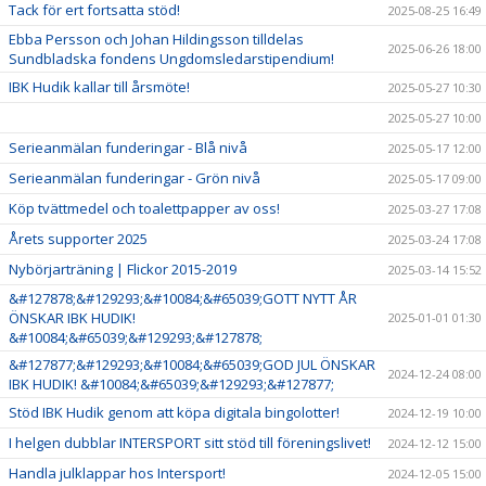
Tack för ert fortsatta stöd!
2025-08-25 16:49
Ebba Persson och Johan Hildingsson tilldelas
2025-06-26 18:00
Sundbladska fondens Ungdomsledarstipendium!
IBK Hudik kallar till årsmöte!
2025-05-27 10:30
2025-05-27 10:00
Serieanmälan funderingar - Blå nivå
2025-05-17 12:00
Serieanmälan funderingar - Grön nivå
2025-05-17 09:00
Köp tvättmedel och toalettpapper av oss!
2025-03-27 17:08
Årets supporter 2025
2025-03-24 17:08
Nybörjarträning | Flickor 2015-2019
2025-03-14 15:52
&#127878;&#129293;&#10084;&#65039;GOTT NYTT ÅR
ÖNSKAR IBK HUDIK!
2025-01-01 01:30
&#10084;&#65039;&#129293;&#127878;
&#127877;&#129293;&#10084;&#65039;GOD JUL ÖNSKAR
2024-12-24 08:00
IBK HUDIK! &#10084;&#65039;&#129293;&#127877;
Stöd IBK Hudik genom att köpa digitala bingolotter!
2024-12-19 10:00
I helgen dubblar INTERSPORT sitt stöd till föreningslivet!
2024-12-12 15:00
Handla julklappar hos Intersport!
2024-12-05 15:00