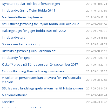
Nyheter i spelar- och ledarförsäkringen
2017-10-18 09:21
Innebandyträning Tjejer födda 09-11
2017-10-13 17:50
Medlemslotteriet September
2017-10-09 12:12
NY Distriktlagsträning för Pojkar födda 2001 och 2002
2017-09-29 09:57
Hälsingelaget för tjejer födda 2001 och 2002
2017-09-27 09:36
Innebandystart!
2017-09-24 15:52
Sociala medierna slås ihop
2017-09-21 09:33
Distriktslagsträning OBS Föranmälan!
2017-09-18 11:12
Innebandy för Tjejer
2017-09-16 09:43
Kickoff/ prova på Söndagen den 24 september 2017
2017-09-15 20:14
Grundutbildning, Barn och ungdomsledare
2017-09-11 22:06
Vi söker en person som kan ansvara för H/B´s sociala
2017-09-08 12:59
medier!
SSL lag med landslagsspelare kommer till Håstaholmen
2017-09-06 14:09
Medlemslotteriet
2017-09-04 09:41
Kansliet
2017-08-23 10:42