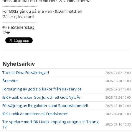
Finns att köpa i entrén vid Herr- & Dammatcherna!
-----------------------------
För 600kr går du på alla Herr- & Dammatcher!
Gäller ej kvalspel!
-----------------------------
#HelaStadensLag
🤍❤️
Nyhetsarkiv
Tack till Dina Försäkringar!
2026-07-02 13:00
Årsmöte!
2026-05-28 19:00
Försäljning av godis & kakor från Kakservice!
2026-02-27 12:00
IBK Hudik önskar God Jul och ett Gott Nytt År!
2025-12-24 10:00
Försäljning av Bingolotter samt Sporttvättmedel!
2025-12-10 09:00
IBK Hudik är ansluten till Fritidskortet!
2025-10-08 09:00
Tre spelare med IBK Hudik-koppling uttagna till Talang
2025-09-16 16:30
17!