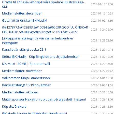
Grattis till F16 Gävleborg & våra spelare i Distrikslags-
2024-01-16 17:00
SM!
Medlemslotteri december
2024-01-10 10:21
Gott nytt år önskar IBK Hudik!
2024-01-02 16:30
&#127877;&#129293;&#10084;&#65039;GOD JUL ÖNSKAR
2023-12-24 06:00
IBK HUDIK! &#10084;&#65039;&#129293;&#127877;
Julklappsinslagning hos vår samarbetspartner
2023-12-23 23:30
Intersport!
Kansliet är stängt vecka 52-1
2023-12-20 10:15
Stötta IBK Hudik - Köp Bingolotter och julkalendrar!
2023-11-30 10:00
ICA Maxi - 30 ÅR | Sponsorkväll
2023-11-29 13:00
Medlemslotteri november
2023-11-27 09:42
Välkommen Maja Lambertsson!
2023-11-06 12:00
Kansliet stängt 10-19 november
2023-11-06 11:51
Medlemslotteri oktober
2023-10-30 10:30
Matchsponsor Hexatronic bjuder på gratislott i helgen!
2023-10-26 11:00
Köp ditt årskort!
2023-10-23 15:30
IBK Hudik bjuder in till Höstlovsinnebandy!
2023-10-20 16:00