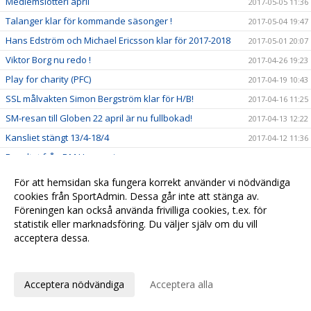
Medlemslotteri april
2017-05-05 11:36
Talanger klar för kommande säsonger !
2017-05-04 19:47
Hans Edström och Michael Ericsson klar för 2017-2018
2017-05-01 20:07
Viktor Borg nu redo !
2017-04-26 19:23
Play for charity (PFC)
2017-04-19 10:43
SSL målvakten Simon Bergström klar för H/B!
2017-04-16 11:25
SM-resan till Globen 22 april är nu fullbokad!
2017-04-13 12:22
Kansliet stängt 13/4-18/4
2017-04-12 11:36
Resultat från DM Herrsenior
2017-04-10 11:57
Play for Charity
2017-04-10 11:42
För att hemsidan ska fungera korrekt använder vi nödvändiga
DM omlottat och bara på lördag 8 april
cookies från SportAdmin. Dessa går inte att stänga av.
2017-04-05 19:24
Föreningen kan också använda frivilliga cookies, t.ex. för
DM Herrseniorer 8 april
2017-04-04 08:03
statistik eller marknadsföring. Du väljer själv om du vill
Insamling till Playforcharity
2017-04-04 07:45
acceptera dessa.
Viktor Jansson fullföljer kontraktet.
Anpassa dina val
2017-04-02 14:59
Alexander Hallvars Persson klar för 2017/2018
2017-04-01 13:58
Acceptera nödvändiga
Acceptera alla
SM-final!
2017-03-29 10:06