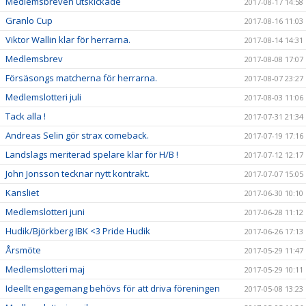
Medlemsbreven utskickade
2017-08-17 14:58
Granlo Cup
2017-08-16 11:03
Viktor Wallin klar för herrarna.
2017-08-14 14:31
Medlemsbrev
2017-08-08 17:07
Försäsongs matcherna för herrarna.
2017-08-07 23:27
Medlemslotteri juli
2017-08-03 11:06
Tack alla !
2017-07-31 21:34
Andreas Selin gör strax comeback.
2017-07-19 17:16
Landslags meriterad spelare klar för H/B !
2017-07-12 12:17
John Jonsson tecknar nytt kontrakt.
2017-07-07 15:05
Kansliet
2017-06-30 10:10
Medlemslotteri juni
2017-06-28 11:12
Hudik/Björkberg IBK <3 Pride Hudik
2017-06-26 17:13
Årsmöte
2017-05-29 11:47
Medlemslotteri maj
2017-05-29 10:11
Ideellt engagemang behövs för att driva föreningen
2017-05-08 13:23