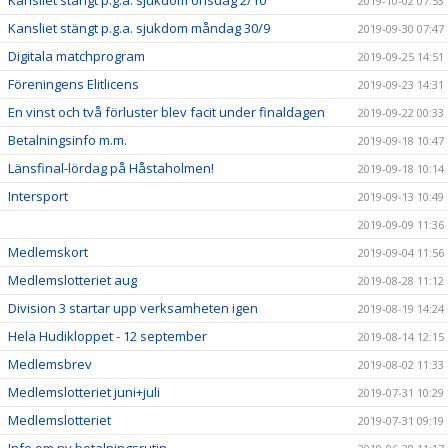
Kansliet stängt p.g.a. sjukdom onsdag 2/10
2019-10-02 07:53
Kansliet stängt p.g.a. sjukdom måndag 30/9
2019-09-30 07:47
Digitala matchprogram
2019-09-25 14:51
Föreningens Elitlicens
2019-09-23 14:31
En vinst och två förluster blev facit under finaldagen
2019-09-22 00:33
Betalningsinfo m.m.
2019-09-18 10:47
Länsfinal-lördag på Håstaholmen!
2019-09-18 10:14
Intersport
2019-09-13 10:49
2019-09-09 11:36
Medlemskort
2019-09-04 11:56
Medlemslotteriet aug
2019-08-28 11:12
Division 3 startar upp verksamheten igen
2019-08-19 14:24
Hela Hudikloppet - 12 september
2019-08-14 12:15
Medlemsbrev
2019-08-02 11:33
Medlemslotteriet juni+juli
2019-07-31 10:29
Medlemslotteriet
2019-07-31 09:19