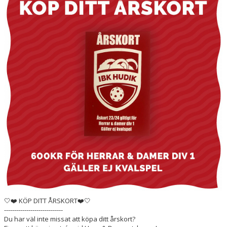
DOKUMENT
OM KLUBBEN
MEDLEMSINFORMATION
FÖRSÄKRING
BILJETTINFORMATION
MATCHER
BILDER
IBIS INLOGGNING
HALLBOKNING
🤍❤️ KÖP DITT ÅRSKORT❤️🤍
SPONSORER
-----------------------------
Du har väl inte missat att köpa ditt årskort?
LIVESÄNDNINGAR / HIGHLIGHTS