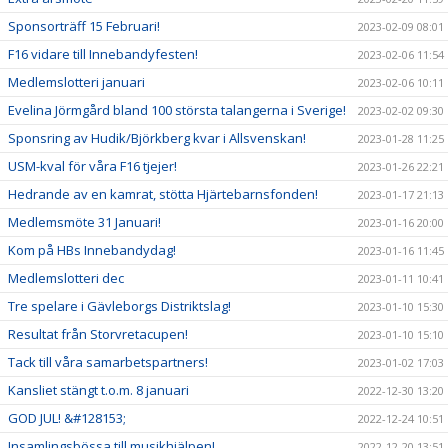
Sponsorträff 15 Februari!
2023-02-09 08:01
F16 vidare till Innebandyfesten!
2023-02-06 11:54
Medlemslotteri januari
2023-02-06 10:11
Evelina Jörmgård bland 100 största talangerna i Sverige!
2023-02-02 09:30
Sponsring av Hudik/Björkberg kvar i Allsvenskan!
2023-01-28 11:25
USM-kval för våra F16 tjejer!
2023-01-26 22:21
Hedrande av en kamrat, stötta Hjärtebarnsfonden!
2023-01-17 21:13
Medlemsmöte 31 Januari!
2023-01-16 20:00
Kom på HBs Innebandydag!
2023-01-16 11:45
Medlemslotteri dec
2023-01-11 10:41
Tre spelare i Gävleborgs Distriktslag!
2023-01-10 15:30
Resultat från Storvretacupen!
2023-01-10 15:10
Tack till våra samarbetspartners!
2023-01-02 17:03
Kansliet stängt t.o.m. 8 januari
2022-12-30 13:20
GOD JUL! &#128153;
2022-12-24 10:51
Insamlingsbössa till musikhjälpen!
2022-12-20 13:51