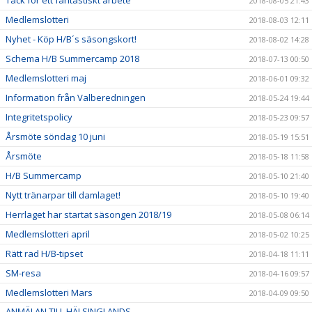
Tack för ett fantastiskt arbete
2018-08-05 21:43
Medlemslotteri
2018-08-03 12:11
Nyhet - Köp H/B´s säsongskort!
2018-08-02 14:28
Schema H/B Summercamp 2018
2018-07-13 00:50
Medlemslotteri maj
2018-06-01 09:32
Information från Valberedningen
2018-05-24 19:44
Integritetspolicy
2018-05-23 09:57
Årsmöte söndag 10 juni
2018-05-19 15:51
Årsmöte
2018-05-18 11:58
H/B Summercamp
2018-05-10 21:40
Nytt tränarpar till damlaget!
2018-05-10 19:40
Herrlaget har startat säsongen 2018/19
2018-05-08 06:14
Medlemslotteri april
2018-05-02 10:25
Rätt rad H/B-tipset
2018-04-18 11:11
SM-resa
2018-04-16 09:57
Medlemslotteri Mars
2018-04-09 09:50
ANMÄLAN TILL HÄLSINGLANDS