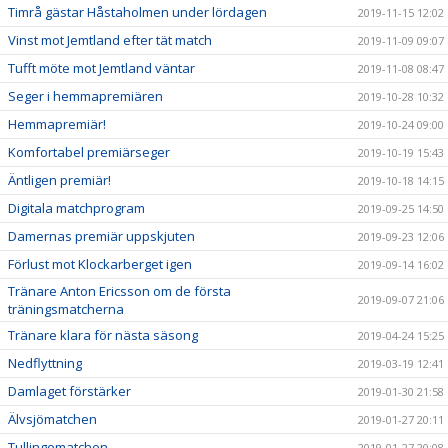
Timrå gästar Håstaholmen under lördagen
2019-11-15 12:02
Vinst mot Jemtland efter tät match
2019-11-09 09:07
Tufft möte mot Jemtland väntar
2019-11-08 08:47
Seger i hemmapremiären
2019-10-28 10:32
Hemmapremiär!
2019-10-24 09:00
Komfortabel premiärseger
2019-10-19 15:43
Äntligen premiär!
2019-10-18 14:15
Digitala matchprogram
2019-09-25 14:50
Damernas premiär uppskjuten
2019-09-23 12:06
Förlust mot Klockarberget igen
2019-09-14 16:02
Tränare Anton Ericsson om de första
2019-09-07 21:06
träningsmatcherna
Tränare klara för nästa säsong
2019-04-24 15:25
Nedflyttning
2019-03-19 12:41
Damlaget förstärker
2019-01-30 21:58
Älvsjömatchen
2019-01-27 20:11
Tullingematchen
2019-01-27 20:08