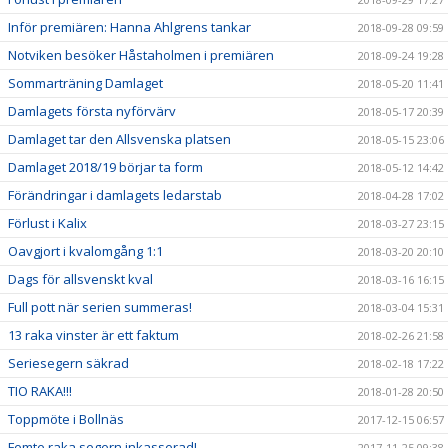
Inför premiären: Hanna Ahlgrens tankar
2018-09-28 09:59
Notviken besöker Håstaholmen i premiären
2018-09-24 19:28
Sommarträning Damlaget
2018-05-20 11:41
Damlagets första nyförvärv
2018-05-17 20:39
Damlaget tar den Allsvenska platsen
2018-05-15 23:06
Damlaget 2018/19 börjar ta form
2018-05-12 14:42
Förändringar i damlagets ledarstab
2018-04-28 17:02
Förlust i Kalix
2018-03-27 23:15
Oavgjort i kvalomgång 1:1
2018-03-20 20:10
Dags för allsvenskt kval
2018-03-16 16:15
Full pott när serien summeras!
2018-03-04 15:31
13 raka vinster är ett faktum
2018-02-26 21:58
Seriesegern säkrad
2018-02-18 17:22
TIO RAKA!!!
2018-01-28 20:50
Toppmöte i Bollnäs
2017-12-15 06:57
Femte raka segern inkasserad!
2017-11-25 09:38