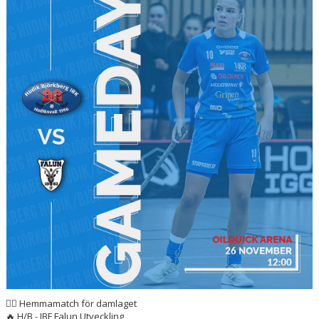
BILDER
DOKUMENT
KONTAKT
WEBBSÄNDNINGAR
👉🏻 Hemmamatch för damlaget
🔥 H/B - IBF Falun Utveckling