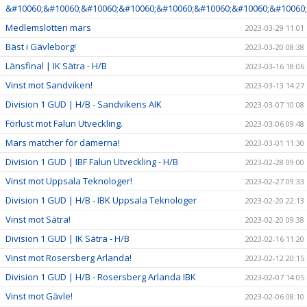
&#10060;&#10060;&#10060;&#10060;&#10060;&#10060;&#10060;&#10060;
Medlemslotteri mars
2023-03-29 11:01
Bäst i Gävleborg!
2023-03-20 08:38
Länsfinal | IK Sätra - H/B
2023-03-16 18:06
Vinst mot Sandviken!
2023-03-13 14:27
Division 1 GUD | H/B - Sandvikens AIK
2023-03-07 10:08
Förlust mot Falun Utveckling.
2023-03-06 09:48
Mars matcher för damerna!
2023-03-01 11:30
Division 1 GUD | IBF Falun Utveckling - H/B
2023-02-28 09:00
Vinst mot Uppsala Teknologer!
2023-02-27 09:33
Division 1 GUD | H/B - IBK Uppsala Teknologer
2023-02-20 22:13
Vinst mot Sätra!
2023-02-20 09:38
Division 1 GUD | IK Sätra - H/B
2023-02-16 11:20
Vinst mot Rosersberg Arlanda!
2023-02-12 20:15
Division 1 GUD | H/B - Rosersberg Arlanda IBK
2023-02-07 14:05
Vinst mot Gävle!
2023-02-06 08:10