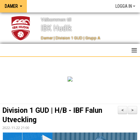
DAMER
LOGGA IN
Välkommen till
IBK Hudik
Damer | Division 1 GUD | Grupp A
HEM
NYHETER
TRUPPEN
KALENDER
Division 1 GUD | H/B - IBF Falun
<
>
SPELSCHEMA
Utveckling
2022-11-22 21:00
TABELL