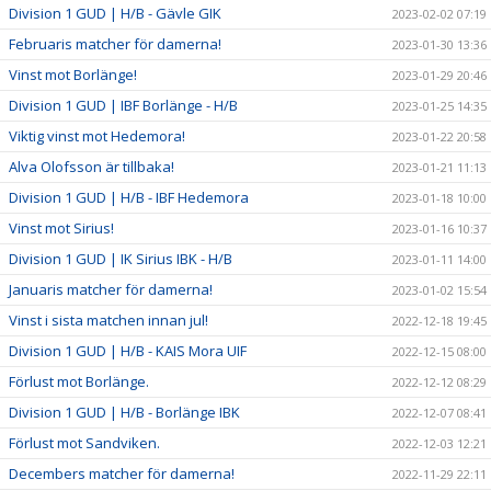
Division 1 GUD | H/B - Gävle GIK
2023-02-02 07:19
Februaris matcher för damerna!
2023-01-30 13:36
Vinst mot Borlänge!
2023-01-29 20:46
Division 1 GUD | IBF Borlänge - H/B
2023-01-25 14:35
Viktig vinst mot Hedemora!
2023-01-22 20:58
Alva Olofsson är tillbaka!
2023-01-21 11:13
Division 1 GUD | H/B - IBF Hedemora
2023-01-18 10:00
Vinst mot Sirius!
2023-01-16 10:37
Division 1 GUD | IK Sirius IBK - H/B
2023-01-11 14:00
Januaris matcher för damerna!
2023-01-02 15:54
Vinst i sista matchen innan jul!
2022-12-18 19:45
Division 1 GUD | H/B - KAIS Mora UIF
2022-12-15 08:00
Förlust mot Borlänge.
2022-12-12 08:29
Division 1 GUD | H/B - Borlänge IBK
2022-12-07 08:41
Förlust mot Sandviken.
2022-12-03 12:21
Decembers matcher för damerna!
2022-11-29 22:11