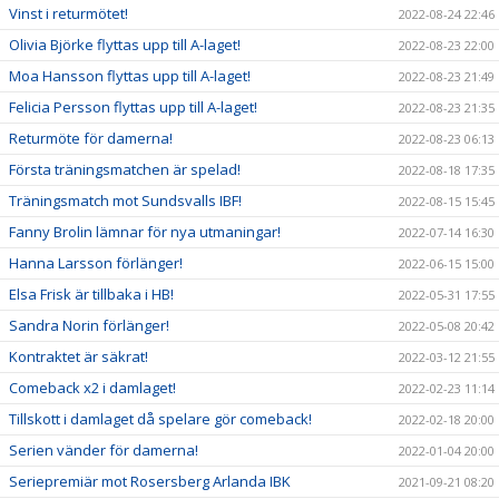
Vinst i returmötet!
2022-08-24 22:46
Olivia Björke flyttas upp till A-laget!
2022-08-23 22:00
Moa Hansson flyttas upp till A-laget!
2022-08-23 21:49
Felicia Persson flyttas upp till A-laget!
2022-08-23 21:35
Returmöte för damerna!
2022-08-23 06:13
Första träningsmatchen är spelad!
2022-08-18 17:35
Träningsmatch mot Sundsvalls IBF!
2022-08-15 15:45
Fanny Brolin lämnar för nya utmaningar!
2022-07-14 16:30
Hanna Larsson förlänger!
2022-06-15 15:00
Elsa Frisk är tillbaka i HB!
2022-05-31 17:55
Sandra Norin förlänger!
2022-05-08 20:42
Kontraktet är säkrat!
2022-03-12 21:55
Comeback x2 i damlaget!
2022-02-23 11:14
Tillskott i damlaget då spelare gör comeback!
2022-02-18 20:00
Serien vänder för damerna!
2022-01-04 20:00
Seriepremiär mot Rosersberg Arlanda IBK
2021-09-21 08:20