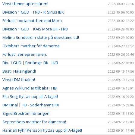
Vinst i hemmapremiären!
2022-10-09 22:16
Division 1 GUD | H/B - IK Sirius IBK
2022-10-06 10:00
Förlust i bortamatchen mot Mora.
2022-10-02 22:22
Division 1 GUD | KAIS Mora UIF - H/B
2022-09-29 18:00
Melina Sundström slutar på obestämd tid!
2022-09-29 10:00
Oktobers matcher för damerna!
2022-09-27 13:52
Förlust i seriepremiären.
2022-09-26 09:46
Div. 1 GUD | Borlänge IBK - H/B
2022-09-22 10:00
Bäst i Hälsingland!
2022-09-19 17:56
Vinst i DM finalen!
2022-09-19 17:54
Agnes Wiklund är tillbaka i HB!
2022-09-16 15:01
Ella Berg flyttas upp till A-laget!
2022-09-16 09:20
DM Final | HB - Söderhamns IBF
2022-09-15 09:06
Signe Broström förlänger!
2022-09-13 15:00
Septembers matcher för damerna!
2022-09-12 12:00
Hannah Fyhr Persson flyttas upp till A-laget!
2022-09-01 17:46