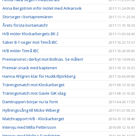
Anna Bergström inför mötet med Ankarsvik
2017-11-24 09:00
Storseger i bortapremiären
2017-11-11 23:36
Årets första bortamatch!
2017-11-10 18:35
H/B möter Klockarbergets BK 2
2017-11-03 06:45
Säker 8-1-seger mot Timrå IBC
2017-10-22 13:57
H/B möter Timrå IBC
2017-10-20 09:00
Premiärvinst i derbyt mot Bollnäs. Se målen!
2017-10-14 09:06
Premiär-snack med kaptenen
2017-10-12 10:25
Hanna Ahlgren klar för Hudik/Björkberg
2017-10-06 09:00
Träningsmatch mot Klockarberget
2017-09-15 10:20
Träningsmatch mot Gävle GIK idag
2017-08-13 10:20
Damtruppen börjar nu ta form
2017-04-29 17:29
Hyllningssång till Micke Wiberg!
2017-01-21 00:25
Matchrapport H/B - Klockarberget
2016-10-15 18:49
Intervju med Milla Pettersson
2016-09-12 10:47
Intervju med Melina Sundström
2016-09-09 12:13