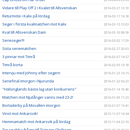
Vidare till Play Off 2 i Kvalet till Allsvenskan
2016-03-21 13:10
Returmöte i Kalix på lördag
2016-03-17 16:18
Seger i första kvalmatchen mot Kalix
2016-03-15 13:03
Kval till Allsvenskan Dam
2016-03-10 08:59
Serieseger!!!
2016-03-02 17:29
Sista seriematchen
2016-02-27 20:03
3 pinnar mot Timrå
2016-02-07 14:57
Timrå borta
2016-02-05 13:18
Intervju med Johnny efter segern
2016-01-25 16:15
Seriefinal imorgon i Njurunda
2016-01-22 06:23
"Hälsinglands bästa lag utan konkurrens"
2016-01-14 10:40
Matchen mot Njutånger vanns med 23-2!
2016-01-09 11:25
Bortaderby på Movallen imorgon
2016-01-07 15:41
Vinst mot Ankarsvik!
2015-11-07 16:54
Hemmamatch mot Ankarsvik på lördag
2015-11-04 22:55
Tre snabba frågor till Tränare Olofsson
2015-10-25 19:21