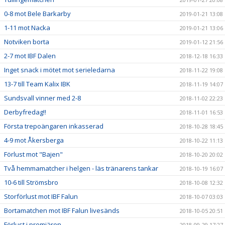
0-8 mot Bele Barkarby
2019-01-21 13:08
1-11 mot Nacka
2019-01-21 13:06
Notviken borta
2019-01-12 21:56
2-7 mot IBF Dalen
2018-12-18 16:33
Inget snack i mötet mot serieledarna
2018-11-22 19:08
13-7 till Team Kalix IBK
2018-11-19 14:07
Sundsvall vinner med 2-8
2018-11-02 22:23
Derbyfredag!!
2018-11-01 16:53
Första trepoängaren inkasserad
2018-10-28 18:45
4-9 mot Åkersberga
2018-10-22 11:13
Förlust mot "Bajen"
2018-10-20 20:02
Två hemmamatcher i helgen - läs tränarens tankar
2018-10-19 16:07
10-6 till Strömsbro
2018-10-08 12:32
Storförlust mot IBF Falun
2018-10-07 03:03
Bortamatchen mot IBF Falun livesänds
2018-10-05 20:51
Förlust i premiären
2018-09-29 17:27