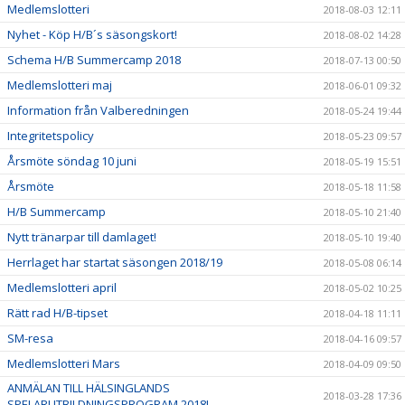
Medlemslotteri
2018-08-03 12:11
Nyhet - Köp H/B´s säsongskort!
2018-08-02 14:28
Schema H/B Summercamp 2018
2018-07-13 00:50
Medlemslotteri maj
2018-06-01 09:32
Information från Valberedningen
2018-05-24 19:44
Integritetspolicy
2018-05-23 09:57
Årsmöte söndag 10 juni
2018-05-19 15:51
Årsmöte
2018-05-18 11:58
H/B Summercamp
2018-05-10 21:40
Nytt tränarpar till damlaget!
2018-05-10 19:40
Herrlaget har startat säsongen 2018/19
2018-05-08 06:14
Medlemslotteri april
2018-05-02 10:25
Rätt rad H/B-tipset
2018-04-18 11:11
SM-resa
2018-04-16 09:57
Medlemslotteri Mars
2018-04-09 09:50
ANMÄLAN TILL HÄLSINGLANDS
2018-03-28 17:36
SPELARUTBILDNINGSPROGRAM 2018!