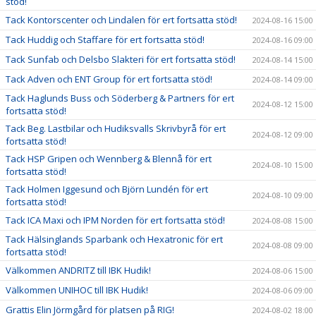
stöd!
Tack Kontorscenter och Lindalen för ert fortsatta stöd!
2024-08-16 15:00
Tack Huddig och Staffare för ert fortsatta stöd!
2024-08-16 09:00
Tack Sunfab och Delsbo Slakteri för ert fortsatta stöd!
2024-08-14 15:00
Tack Adven och ENT Group för ert fortsatta stöd!
2024-08-14 09:00
Tack Haglunds Buss och Söderberg & Partners för ert
2024-08-12 15:00
fortsatta stöd!
Tack Beg. Lastbilar och Hudiksvalls Skrivbyrå för ert
2024-08-12 09:00
fortsatta stöd!
Tack HSP Gripen och Wennberg & Blennå för ert
2024-08-10 15:00
fortsatta stöd!
Tack Holmen Iggesund och Björn Lundén för ert
2024-08-10 09:00
fortsatta stöd!
Tack ICA Maxi och IPM Norden för ert fortsatta stöd!
2024-08-08 15:00
Tack Hälsinglands Sparbank och Hexatronic för ert
2024-08-08 09:00
fortsatta stöd!
Välkommen ANDRITZ till IBK Hudik!
2024-08-06 15:00
Välkommen UNIHOC till IBK Hudik!
2024-08-06 09:00
Grattis Elin Jörmgård för platsen på RIG!
2024-08-02 18:00