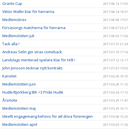
Granlo Cup
2017-08-16 11:03
Viktor Wallin klar för herrarna.
2017-08-14 14:31
Medlemsbrev
2017-08-08 17:07
Försäsongs matcherna för herrarna.
2017-08-07 23:27
Medlemslotteri juli
2017-08-03 11:06
Tack alla !
2017-07-31 21:34
Andreas Selin gör strax comeback.
2017-07-19 17:16
Landslags meriterad spelare klar för H/B !
2017-07-12 12:17
John Jonsson tecknar nytt kontrakt.
2017-07-07 15:05
Kansliet
2017-06-30 10:10
Medlemslotteri juni
2017-06-28 11:12
Hudik/Björkberg IBK <3 Pride Hudik
2017-06-26 17:13
Årsmöte
2017-05-29 11:47
Medlemslotteri maj
2017-05-29 10:11
Ideellt engagemang behövs för att driva föreningen
2017-05-08 13:23
Medlemslotteri april
2017-05-05 11:36