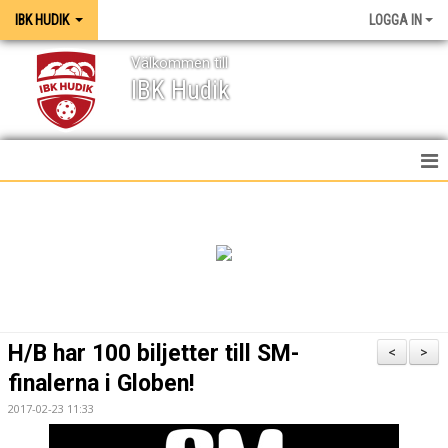
IBK HUDIK
LOGGA IN
Välkommen till
IBK Hudik
IBK HUDIK
NYHETER
VÅRA LAG
KONTAKT
H/B har 100 biljetter till SM-
<
>
MEDIA / GRAFISK PROFIL
finalerna i Globen!
2017-02-23 11:33
KALENDER