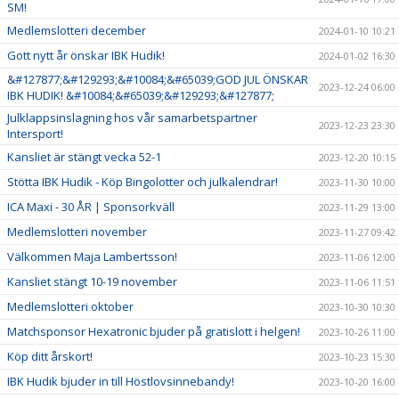
SM!
Medlemslotteri december
2024-01-10 10:21
Gott nytt år önskar IBK Hudik!
2024-01-02 16:30
&#127877;&#129293;&#10084;&#65039;GOD JUL ÖNSKAR
2023-12-24 06:00
IBK HUDIK! &#10084;&#65039;&#129293;&#127877;
Julklappsinslagning hos vår samarbetspartner
2023-12-23 23:30
Intersport!
Kansliet är stängt vecka 52-1
2023-12-20 10:15
Stötta IBK Hudik - Köp Bingolotter och julkalendrar!
2023-11-30 10:00
ICA Maxi - 30 ÅR | Sponsorkväll
2023-11-29 13:00
Medlemslotteri november
2023-11-27 09:42
Välkommen Maja Lambertsson!
2023-11-06 12:00
Kansliet stängt 10-19 november
2023-11-06 11:51
Medlemslotteri oktober
2023-10-30 10:30
Matchsponsor Hexatronic bjuder på gratislott i helgen!
2023-10-26 11:00
Köp ditt årskort!
2023-10-23 15:30
IBK Hudik bjuder in till Höstlovsinnebandy!
2023-10-20 16:00