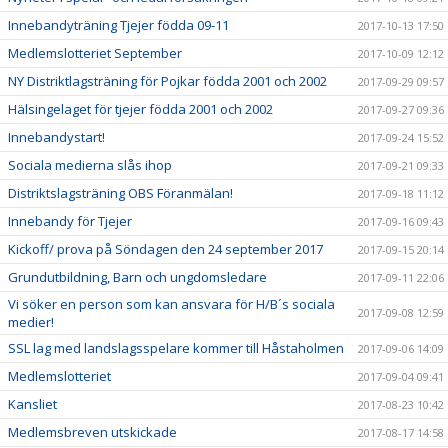
Innebandyträning Tjejer födda 09-11
2017-10-13 17:50
Medlemslotteriet September
2017-10-09 12:12
NY Distriktlagsträning för Pojkar födda 2001 och 2002
2017-09-29 09:57
Hälsingelaget för tjejer födda 2001 och 2002
2017-09-27 09:36
Innebandystart!
2017-09-24 15:52
Sociala medierna slås ihop
2017-09-21 09:33
Distriktslagsträning OBS Föranmälan!
2017-09-18 11:12
Innebandy för Tjejer
2017-09-16 09:43
Kickoff/ prova på Söndagen den 24 september 2017
2017-09-15 20:14
Grundutbildning, Barn och ungdomsledare
2017-09-11 22:06
Vi söker en person som kan ansvara för H/B´s sociala
2017-09-08 12:59
medier!
SSL lag med landslagsspelare kommer till Håstaholmen
2017-09-06 14:09
Medlemslotteriet
2017-09-04 09:41
Kansliet
2017-08-23 10:42
Medlemsbreven utskickade
2017-08-17 14:58