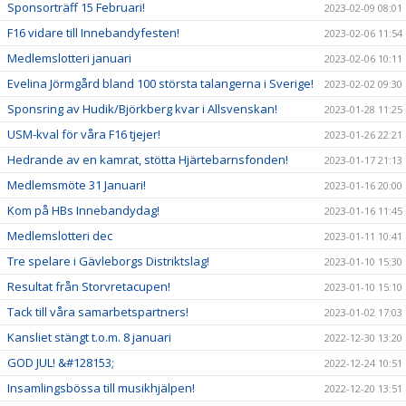
Sponsorträff 15 Februari!
2023-02-09 08:01
F16 vidare till Innebandyfesten!
2023-02-06 11:54
Medlemslotteri januari
2023-02-06 10:11
Evelina Jörmgård bland 100 största talangerna i Sverige!
2023-02-02 09:30
Sponsring av Hudik/Björkberg kvar i Allsvenskan!
2023-01-28 11:25
USM-kval för våra F16 tjejer!
2023-01-26 22:21
Hedrande av en kamrat, stötta Hjärtebarnsfonden!
2023-01-17 21:13
Medlemsmöte 31 Januari!
2023-01-16 20:00
Kom på HBs Innebandydag!
2023-01-16 11:45
Medlemslotteri dec
2023-01-11 10:41
Tre spelare i Gävleborgs Distriktslag!
2023-01-10 15:30
Resultat från Storvretacupen!
2023-01-10 15:10
Tack till våra samarbetspartners!
2023-01-02 17:03
Kansliet stängt t.o.m. 8 januari
2022-12-30 13:20
GOD JUL! &#128153;
2022-12-24 10:51
Insamlingsbössa till musikhjälpen!
2022-12-20 13:51