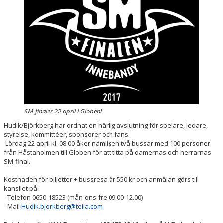
DOKUMENT
OM KLUBBEN
MEDLEMSINFORMATION
FÖRSÄKRING
BILJETTINFORMATION
SM-finaler 22 april i Globen!
MATCHER
Hudik/Björkberg har ordnat en härlig avslutning för spelare, ledare,
BILDER
styrelse, kommittéer, sponsorer och fans.
Lördag 22 april kl. 08.00 åker nämligen två bussar med 100 personer
från Håstaholmen till Globen för att titta på damernas och herrarnas
IBIS INLOGGNING
SM-final.
HALLBOKNING
Kostnaden för biljetter + bussresa är 550 kr och anmälan görs till
kansliet på:
- Telefon 0650-18523 (mån-ons-fre 09.00-12.00)
SPONSORER
- Mail
Hudik.bjorkberg@telia.com
LIVESÄNDNINGAR / HIGHLIGHTS