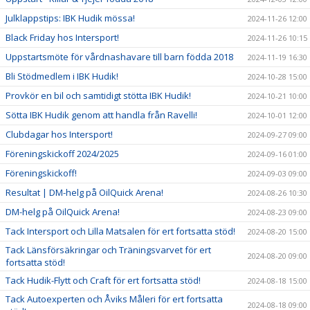
Julklappstips: IBK Hudik mössa!
2024-11-26 12:00
Black Friday hos Intersport!
2024-11-26 10:15
Uppstartsmöte för vårdnashavare till barn födda 2018
2024-11-19 16:30
Bli Stödmedlem i IBK Hudik!
2024-10-28 15:00
Provkör en bil och samtidigt stötta IBK Hudik!
2024-10-21 10:00
Sötta IBK Hudik genom att handla från Ravelli!
2024-10-01 12:00
Clubdagar hos Intersport!
2024-09-27 09:00
Föreningskickoff 2024/2025
2024-09-16 01:00
Föreningskickoff!
2024-09-03 09:00
Resultat | DM-helg på OilQuick Arena!
2024-08-26 10:30
DM-helg på OilQuick Arena!
2024-08-23 09:00
Tack Intersport och Lilla Matsalen för ert fortsatta stöd!
2024-08-20 15:00
Tack Länsförsäkringar och Träningsvarvet för ert
2024-08-20 09:00
fortsatta stöd!
Tack Hudik-Flytt och Craft för ert fortsatta stöd!
2024-08-18 15:00
Tack Autoexperten och Åviks Måleri för ert fortsatta
2024-08-18 09:00