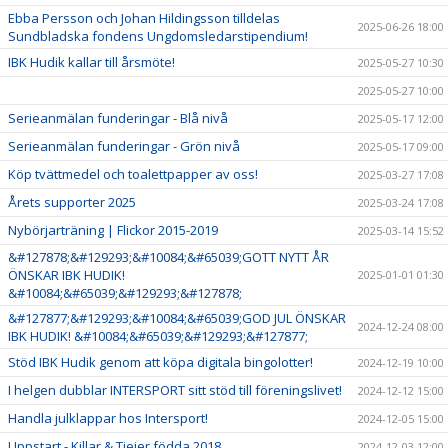
Ebba Persson och Johan Hildingsson tilldelas
2025-06-26 18:00
Sundbladska fondens Ungdomsledarstipendium!
IBK Hudik kallar till årsmöte!
2025-05-27 10:30
2025-05-27 10:00
Serieanmälan funderingar - Blå nivå
2025-05-17 12:00
Serieanmälan funderingar - Grön nivå
2025-05-17 09:00
Köp tvättmedel och toalettpapper av oss!
2025-03-27 17:08
Årets supporter 2025
2025-03-24 17:08
Nybörjarträning | Flickor 2015-2019
2025-03-14 15:52
&#127878;&#129293;&#10084;&#65039;GOTT NYTT ÅR
ÖNSKAR IBK HUDIK!
2025-01-01 01:30
&#10084;&#65039;&#129293;&#127878;
&#127877;&#129293;&#10084;&#65039;GOD JUL ÖNSKAR
2024-12-24 08:00
IBK HUDIK! &#10084;&#65039;&#129293;&#127877;
Stöd IBK Hudik genom att köpa digitala bingolotter!
2024-12-19 10:00
I helgen dubblar INTERSPORT sitt stöd till föreningslivet!
2024-12-12 15:00
Handla julklappar hos Intersport!
2024-12-05 15:00
Uppstart - Killar & Tjejer födda 2018
2024-12-03 12:00