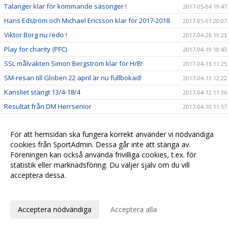
Talanger klar för kommande säsonger !
2017-05-04 19:47
Hans Edström och Michael Ericsson klar för 2017-2018
2017-05-01 20:07
Viktor Borg nu redo !
2017-04-26 19:23
Play for charity (PFC)
2017-04-19 10:43
SSL målvakten Simon Bergström klar för H/B!
2017-04-16 11:25
SM-resan till Globen 22 april är nu fullbokad!
2017-04-13 12:22
Kansliet stängt 13/4-18/4
2017-04-12 11:36
Resultat från DM Herrsenior
2017-04-10 11:57
Play for Charity
2017-04-10 11:42
För att hemsidan ska fungera korrekt använder vi nödvändiga
DM omlottat och bara på lördag 8 april
2017-04-05 19:24
cookies från SportAdmin. Dessa går inte att stänga av.
DM Herrseniorer 8 april
2017-04-04 08:03
Föreningen kan också använda frivilliga cookies, t.ex. för
Insamling till Playforcharity
statistik eller marknadsföring. Du väljer själv om du vill
2017-04-04 07:45
acceptera dessa.
Viktor Jansson fullföljer kontraktet.
2017-04-02 14:59
Anpassa dina val
Alexander Hallvars Persson klar för 2017/2018
2017-04-01 13:58
SM-final!
2017-03-29 10:06
Acceptera nödvändiga
Acceptera alla
Medlemslotteri mars
2017-03-29 10:03