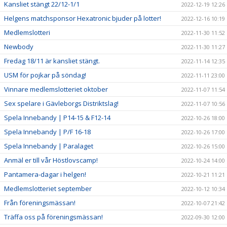
Kansliet stängt 22/12-1/1
2022-12-19 12:26
Helgens matchsponsor Hexatronic bjuder på lotter!
2022-12-16 10:19
Medlemslotteri
2022-11-30 11:52
Newbody
2022-11-30 11:27
Fredag 18/11 är kansliet stängt.
2022-11-14 12:35
USM för pojkar på söndag!
2022-11-11 23:00
Vinnare medlemslotteriet oktober
2022-11-07 11:54
Sex spelare i Gävleborgs Distriktslag!
2022-11-07 10:56
Spela Innebandy | P14-15 & F12-14
2022-10-26 18:00
Spela Innebandy | P/F 16-18
2022-10-26 17:00
Spela Innebandy | Paralaget
2022-10-26 15:00
Anmäl er till vår Höstlovscamp!
2022-10-24 14:00
Pantamera-dagar i helgen!
2022-10-21 11:21
Medlemslotteriet september
2022-10-12 10:34
Från föreningsmässan!
2022-10-07 21:42
Träffa oss på föreningsmässan!
2022-09-30 12:00