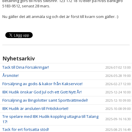
Betalning görs till H/Bs swishnr. 123 172 18 10 eller på H/Bs bankgiro
5183-9512, senast 28 mars.
Nu gäller det att anmäla sig och det är först till kvarn som gäller. :)
Nyhetsarkiv
Tack till Dina Försäkringar!
2026-07-02 13:00
Årsmöte!
2026-05-28 19:00
Försäljning av godis & kakor från Kakservice!
2026-02-27 12:00
IBK Hudik önskar God Jul och ett Gott Nytt År!
2025-12-24 10:00
Försäljning av Bingolotter samt Sporttvättmedel!
2025-12-10 09:00
IBK Hudik är ansluten till Fritidskortet!
2025-10-08 09:00
Tre spelare med IBK Hudik-koppling uttagna till Talang
2025-09-16 16:30
17!
Tack för ert fortsatta stöd!
2025-08-25 16:49